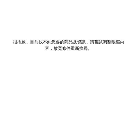
很抱歉，目前找不到您要的商品及資訊，請嘗試調整限縮內
容，放寬條件重新搜尋。