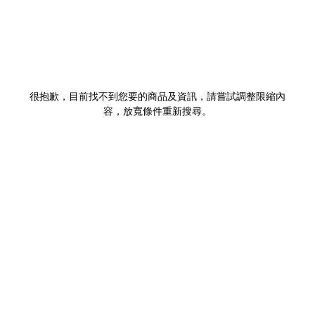
很抱歉，目前找不到您要的商品及資訊，請嘗試調整限縮內
容，放寬條件重新搜尋。