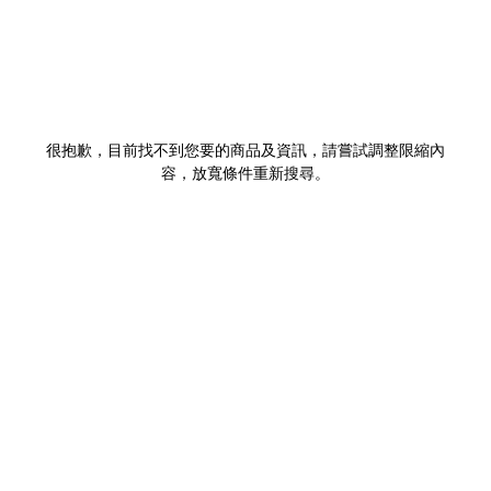
很抱歉，目前找不到您要的商品及資訊，請嘗試調整限縮內
容，放寬條件重新搜尋。