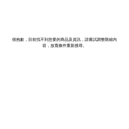
很抱歉，目前找不到您要的商品及資訊，請嘗試調整限縮內
容，放寬條件重新搜尋。