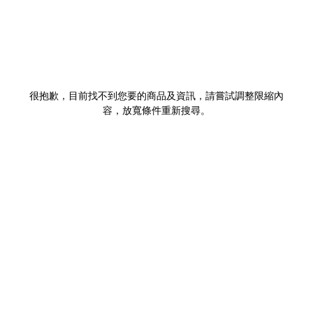
很抱歉，目前找不到您要的商品及資訊，請嘗試調整限縮內
容，放寬條件重新搜尋。