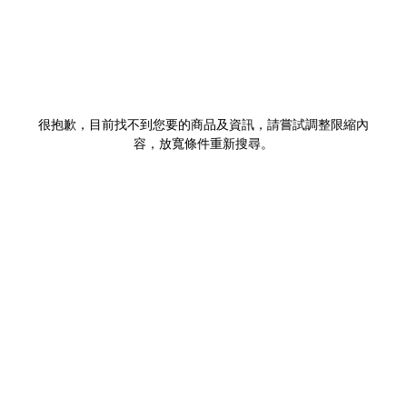
很抱歉，目前找不到您要的商品及資訊，請嘗試調整限縮內
容，放寬條件重新搜尋。