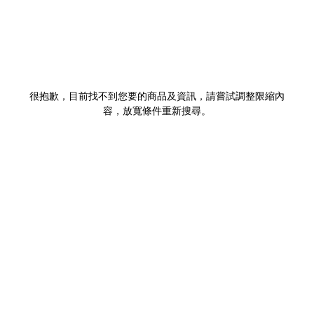
很抱歉，目前找不到您要的商品及資訊，請嘗試調整限縮內
容，放寬條件重新搜尋。