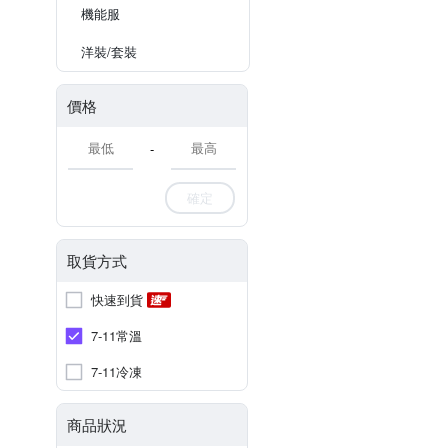
機能服
洋裝/套裝
價格
-
確定
取貨方式
快速到貨
7-11常溫
7-11冷凍
商品狀況