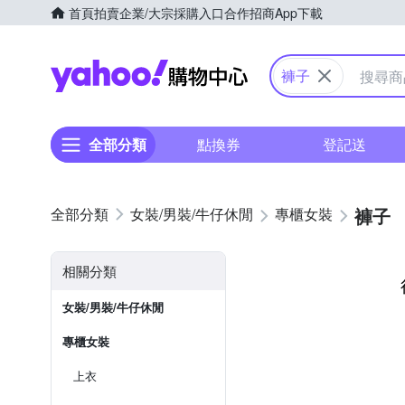
首頁
拍賣
企業/大宗採購入口
合作招商
App下載
Yahoo購物中心
褲子
全部分類
點換券
登記送
褲子
女裝/男裝/牛仔休閒
專櫃女裝
相關分類
女裝/男裝/牛仔休閒
專櫃女裝
上衣