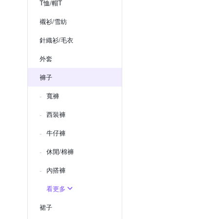
T恤/帽T
襯衫/雪紡
針織衫/毛衣
外套
褲子
寬褲
西裝褲
牛仔褲
休閒/棉褲
內搭褲
看更多
裙子