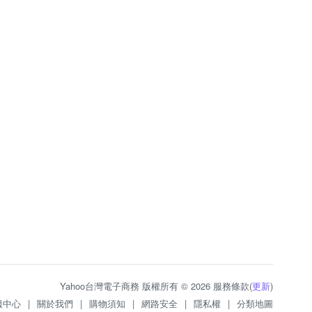
Yahoo台灣電子商務 版權所有 © 2026 服務條款(
更新
)
服中心
|
關於我們
|
購物須知
|
網路安全
|
隱私權
|
分類地圖