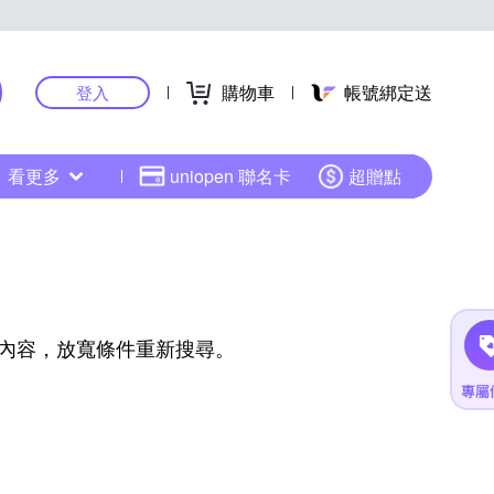
購物車
帳號綁定送
登入
看更多
uniopen 聯名卡
超贈點
內容，放寬條件重新搜尋。