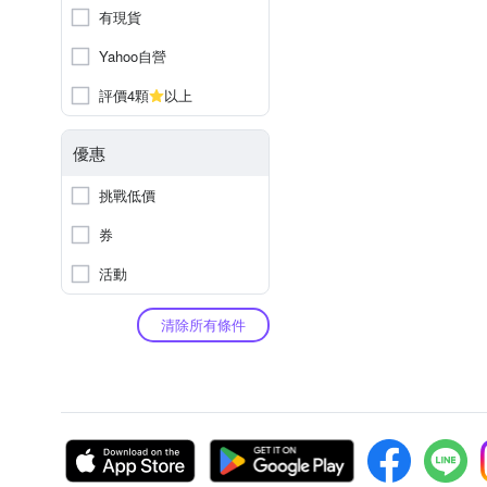
有現貨
Yahoo自營
評價4顆
以上
優惠
挑戰低價
券
活動
清除所有條件