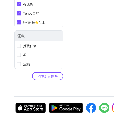
有現貨
Yahoo自營
評價4顆
以上
優惠
挑戰低價
券
活動
清除所有條件