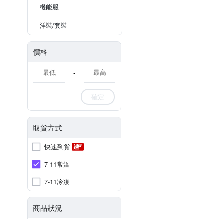
機能服
洋裝/套裝
價格
-
確定
取貨方式
快速到貨
7-11常溫
7-11冷凍
商品狀況