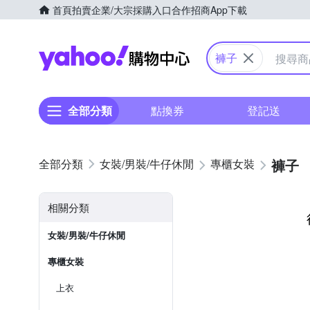
首頁
拍賣
企業/大宗採購入口
合作招商
App下載
Yahoo購物中心
褲子
全部分類
點換券
登記送
褲子
女裝/男裝/牛仔休閒
專櫃女裝
相關分類
女裝/男裝/牛仔休閒
專櫃女裝
上衣