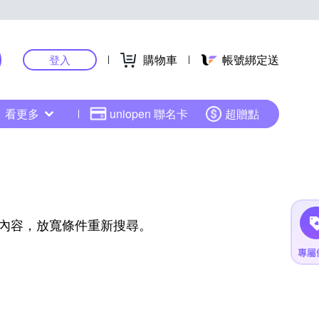
購物車
帳號綁定送
登入
看更多
uniopen 聯名卡
超贈點
內容，放寬條件重新搜尋。