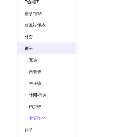
T恤/帽T
襯衫/雪紡
針織衫/毛衣
外套
褲子
寬褲
西裝褲
牛仔褲
休閒/棉褲
內搭褲
看更多
裙子