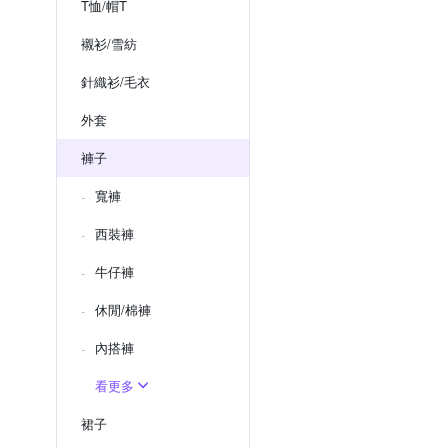
T恤/帽T
襯衫/雪紡
針織衫/毛衣
外套
褲子
寬褲
西裝褲
牛仔褲
休閒/棉褲
內搭褲
看更多
裙子