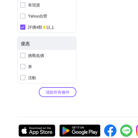
有現貨
Yahoo自營
評價4顆
以上
優惠
挑戰低價
券
活動
清除所有條件