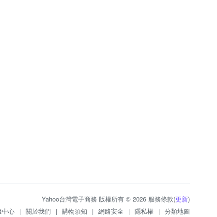
Yahoo台灣電子商務 版權所有 © 2026 服務條款(
更新
)
服中心
|
關於我們
|
購物須知
|
網路安全
|
隱私權
|
分類地圖