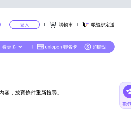
購物車
帳號綁定送
登入
看更多
uniopen 聯名卡
超贈點
內容，放寬條件重新搜尋。