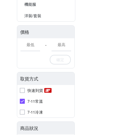
機能服
洋裝/套裝
價格
-
確定
取貨方式
快速到貨
7-11常溫
7-11冷凍
商品狀況