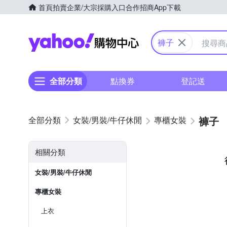
首頁
拍賣
企業/大宗採購入口
合作招商
App下載
Yahoo購物中心
褲子
全部分類
點換券
登記送
褲子
女裝/男裝/牛仔休閒
專櫃女裝
相關分類
女裝/男裝/牛仔休閒
專櫃女裝
上衣