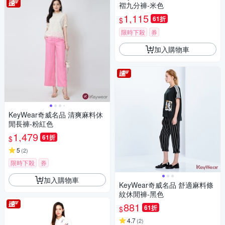
褶九分褲-米色
1,115
61折
$
限時下殺
券
加入購物車
KeyWear奇威名品 清爽麻料休
閒長褲-粉紅色
1,479
61折
$
5
(
2
)
限時下殺
券
加入購物車
KeyWear奇威名品 舒適麻料條
紋休閒褲-黑色
881
61折
$
4.7
(
2
)