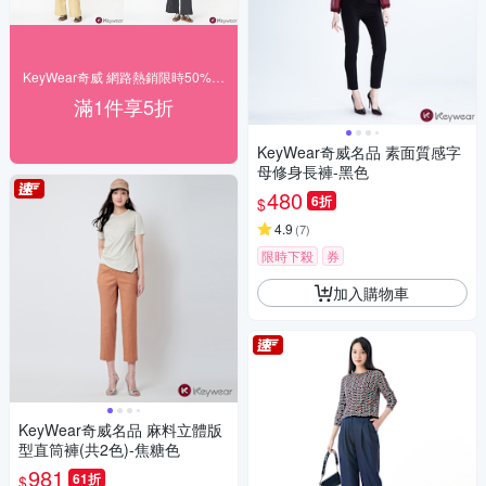
KeyWear奇威 網路熱銷限時50% off
滿1件享5折
KeyWear奇威名品 素面質感字
母修身長褲-黑色
480
6折
$
4.9
(
7
)
限時下殺
券
加入購物車
KeyWear奇威名品 麻料立體版
型直筒褲(共2色)-焦糖色
981
61折
$