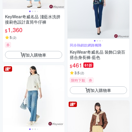
KeyWear奇威名品 淺藍水洗拼
接刷色設計直筒牛仔褲
1,360
$
5
(
2
)
券
同步熱銷款網路獨降
KeyWear奇威名品 裝飾口袋百
加入購物車
搭合身長褲-藍色
461
61折
$
3.5
(
2
)
限時下殺
券
加入購物車