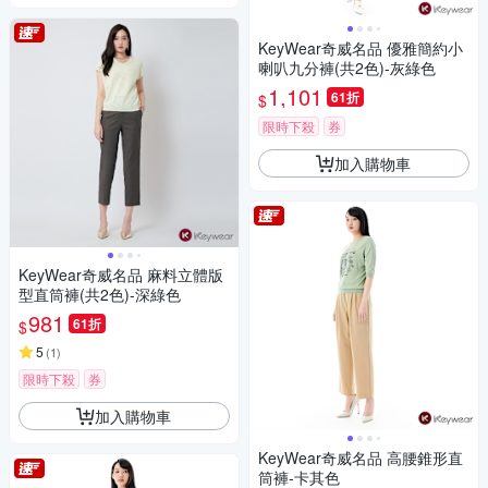
KeyWear奇威名品 優雅簡約小
喇叭九分褲(共2色)-灰綠色
1,101
61折
$
限時下殺
券
加入購物車
KeyWear奇威名品 麻料立體版
型直筒褲(共2色)-深綠色
981
61折
$
5
(
1
)
限時下殺
券
加入購物車
KeyWear奇威名品 高腰錐形直
筒褲-卡其色