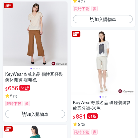
4
(
1
)
限時下殺
券
加入購物車
KeyWear奇威名品 個性耳仔裝
飾休閒褲-咖啡色
656
61折
$
5
(
1
)
KeyWear奇威名品 珠鍊裝飾斜
限時下殺
券
紋五分褲-米色
加入購物車
881
61折
$
5
(
2
)
限時下殺
券