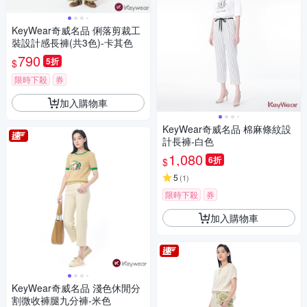
KeyWear奇威名品 俐落剪裁工
裝設計感長褲(共3色)-卡其色
790
5折
$
限時下殺
券
加入購物車
KeyWear奇威名品 棉麻條紋設
計長褲-白色
1,080
6折
$
5
(
1
)
限時下殺
券
加入購物車
KeyWear奇威名品 淺色休閒分
割微收褲腿九分褲-米色