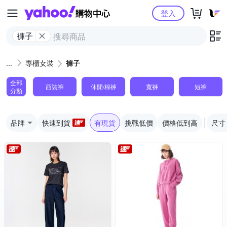
Yahoo購物中心
登入
褲子
專櫃女裝
褲子
全部
西裝褲
休閒/棉褲
寬褲
短褲
分類
品牌
快速到貨
有現貨
挑戰低價
價格低到高
尺寸