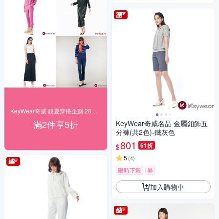
KeyWear奇威 靚夏穿搭企劃 28折起搶購
滿2件享5折
KeyWear奇威名品 金屬釦飾五
分褲(共2色)-鐵灰色
801
61折
$
5
(
4
)
限時下殺
券
加入購物車