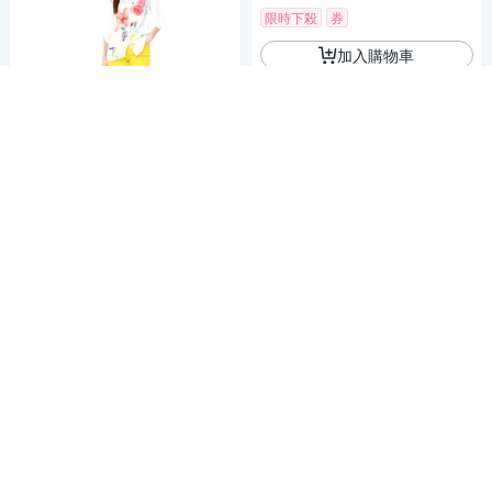
限時下殺
券
加入購物車
KeyWear奇威名品 潮流個性款
刷破牛仔褲-黃色
881
61折
$
4.7
(
2
)
限時下殺
券
加入購物車
KeyWear奇威名品 純色設計感
短褲裙-黑色
1,115
61折
$
限時下殺
券
加入購物車