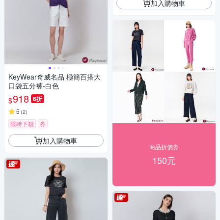
加入購物車
KeyWear奇威名品 極簡百搭大
口袋五分褲-白色
918
6折
$
5
(
2
)
限時下殺
券
加入購物車
商品折價券
150元