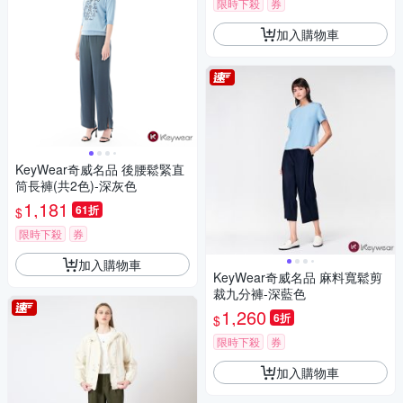
限時下殺
券
加入購物車
KeyWear奇威名品 後腰鬆緊直
筒長褲(共2色)-深灰色
1,181
61折
$
限時下殺
券
加入購物車
KeyWear奇威名品 麻料寬鬆剪
裁九分褲-深藍色
1,260
6折
$
限時下殺
券
加入購物車