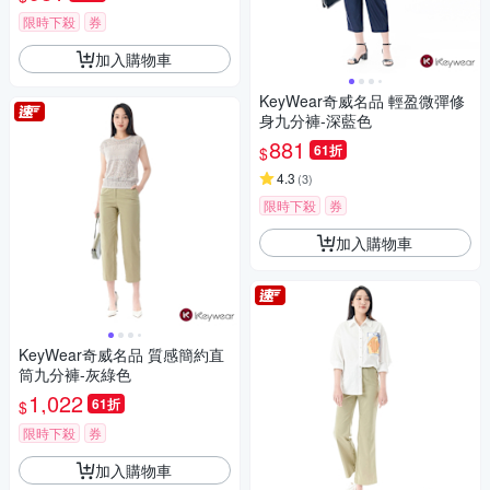
限時下殺
券
加入購物車
KeyWear奇威名品 輕盈微彈修
身九分褲-深藍色
881
61折
$
4.3
(
3
)
限時下殺
券
加入購物車
KeyWear奇威名品 質感簡約直
筒九分褲-灰綠色
1,022
61折
$
限時下殺
券
加入購物車