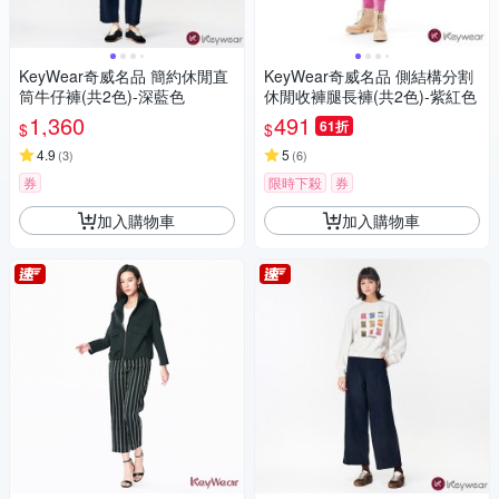
KeyWear奇威名品 簡約休閒直
KeyWear奇威名品 側結構分割
筒牛仔褲(共2色)-深藍色
休閒收褲腿長褲(共2色)-紫紅色
1,360
491
61折
$
$
4.9
5
(
3
)
(
6
)
券
限時下殺
券
加入購物車
加入購物車