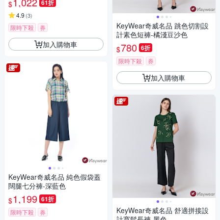
1,022
61折
$
4.9
(
3
)
KeyWear奇威名品 跳色切割設
限時下殺
券
計素色短褲-橘淺豆沙色
加入購物車
780
6折
$
限時下殺
券
加入購物車
KeyWear奇威名品 純色假袋蓋
闊腿七分褲-深藍色
1,199
61折
$
KeyWear奇威名品 舒適拼接設
限時下殺
券
計寬鬆長褲-黑色