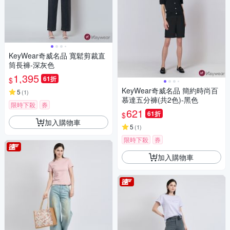
KeyWear奇威名品 寬鬆剪裁直
筒長褲-深灰色
1,395
61折
$
KeyWear奇威名品 簡約時尚百
5
(
1
)
慕達五分褲(共2色)-黑色
限時下殺
券
621
61折
$
加入購物車
5
(
1
)
限時下殺
券
加入購物車