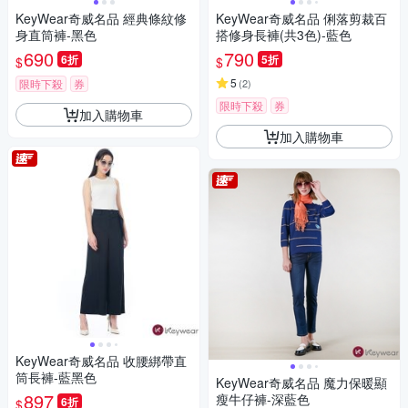
KeyWear奇威名品 經典條紋修
KeyWear奇威名品 俐落剪裁百
身直筒褲-黑色
搭修身長褲(共3色)-藍色
690
790
6折
5折
$
$
5
限時下殺
券
(
2
)
限時下殺
券
加入購物車
加入購物車
KeyWear奇威名品 收腰綁帶直
筒長褲-藍黑色
KeyWear奇威名品 魔力保暖顯
897
瘦牛仔褲-深藍色
6折
$