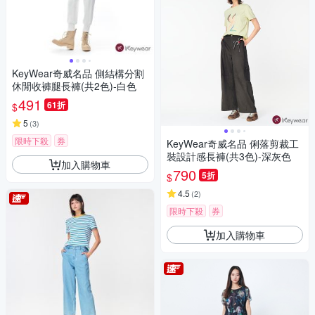
KeyWear奇威名品 側結構分割
休閒收褲腿長褲(共2色)-白色
491
61折
$
5
(
3
)
限時下殺
券
KeyWear奇威名品 俐落剪裁工
裝設計感長褲(共3色)-深灰色
加入購物車
790
5折
$
4.5
(
2
)
限時下殺
券
加入購物車