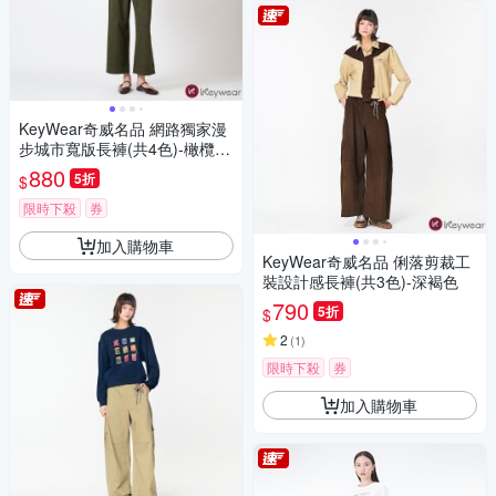
KeyWear奇威名品 網路獨家漫
步城市寬版長褲(共4色)-橄欖綠
色
880
5折
$
限時下殺
券
加入購物車
KeyWear奇威名品 俐落剪裁工
裝設計感長褲(共3色)-深褐色
790
5折
$
2
(
1
)
限時下殺
券
加入購物車