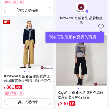
限時下殺
券
加入購物車
Keywear 奇威名品 品牌旗艦
店
現在可以追蹤你喜愛的商店！
KeyWear奇威名品 網路獨家漫
步城市寬版長褲(共4色)-卡其色
880
5折
$
KeyWear奇威名品 簡約色織條
限時下殺
券
紋寬管七分褲-深藍色
加入購物車
390
6折
$