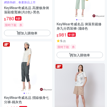
網路熱銷，春夏新品上市
KeyWear奇威名品 高腰修身俐
落顯瘦寬褲(共2色)-黑色
780
6折
$
KeyWear奇威名品 俐落剪裁修
限時下殺
券
身九分西裝褲-淺綠色
加入購物車
981
61折
$
5
(
2
)
限時下殺
券
加入購物車
KeyWear奇威名品 摺線修身七
分褲-鐵灰色