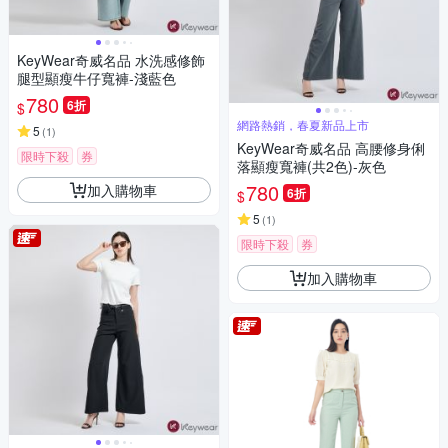
KeyWear奇威名品 水洗感修飾
腿型顯瘦牛仔寬褲-淺藍色
780
6折
$
網路熱銷，春夏新品上市
5
(
1
)
KeyWear奇威名品 高腰修身俐
限時下殺
券
落顯瘦寬褲(共2色)-灰色
780
加入購物車
6折
$
5
(
1
)
限時下殺
券
加入購物車