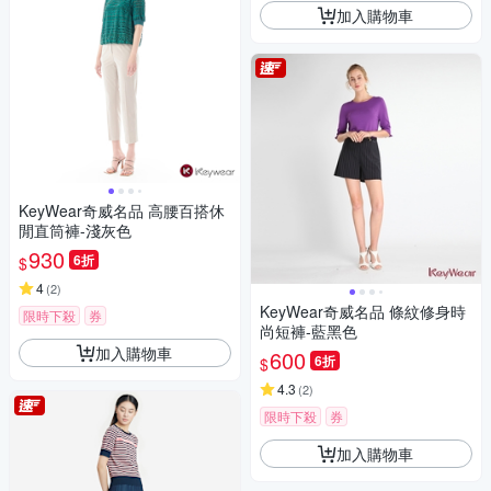
加入購物車
KeyWear奇威名品 高腰百搭休
閒直筒褲-淺灰色
930
6折
$
4
(
2
)
KeyWear奇威名品 條紋修身時
限時下殺
券
尚短褲-藍黑色
加入購物車
600
6折
$
4.3
(
2
)
限時下殺
券
加入購物車