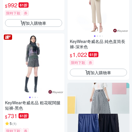
992
61折
$
限時下殺
券
加入購物車
KeyWear奇威名品 純色直筒長
褲-深米色
1,022
61折
$
限時下殺
券
加入購物車
KeyWear奇威名品 粗花呢闊腿
短褲-黑色
731
61折
$
5
(
1
)
限時下殺
券