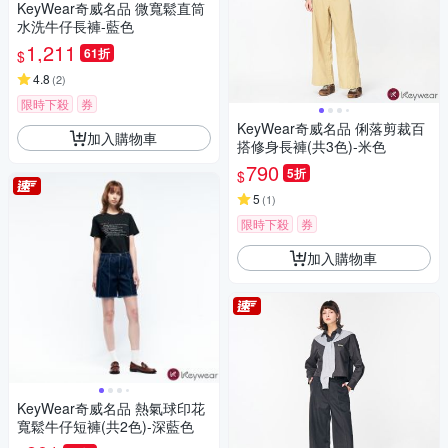
KeyWear奇威名品 微寬鬆直筒
水洗牛仔長褲-藍色
1,211
61折
$
4.8
(
2
)
限時下殺
券
KeyWear奇威名品 俐落剪裁百
加入購物車
搭修身長褲(共3色)-米色
790
5折
$
5
(
1
)
限時下殺
券
加入購物車
KeyWear奇威名品 熱氣球印花
寬鬆牛仔短褲(共2色)-深藍色