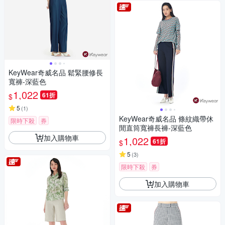
KeyWear奇威名品 鬆緊腰修長
寬褲-深藍色
1,022
61折
$
5
(
1
)
KeyWear奇威名品 條紋織帶休
限時下殺
券
閒直筒寬褲長褲-深藍色
加入購物車
1,022
61折
$
5
(
3
)
限時下殺
券
加入購物車