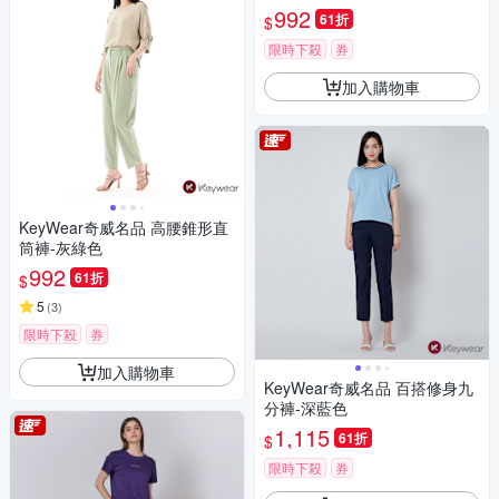
992
61折
$
限時下殺
券
加入購物車
KeyWear奇威名品 高腰錐形直
筒褲-灰綠色
992
61折
$
5
(
3
)
限時下殺
券
加入購物車
KeyWear奇威名品 百搭修身九
分褲-深藍色
1,115
61折
$
限時下殺
券