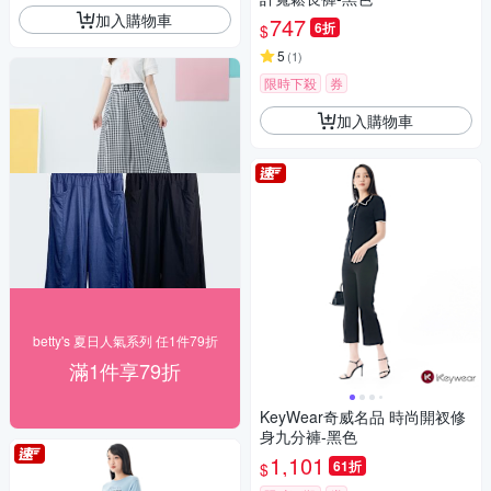
加入購物車
747
6折
$
5
(
1
)
限時下殺
券
加入購物車
betty's 夏日人氣系列 任1件79折
滿1件享79折
KeyWear奇威名品 時尚開衩修
身九分褲-黑色
1,101
61折
$