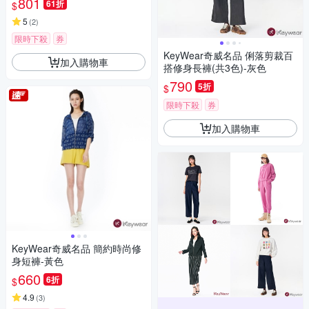
801
61折
$
5
(
2
)
限時下殺
券
KeyWear奇威名品 俐落剪裁百
加入購物車
搭修身長褲(共3色)-灰色
790
5折
$
限時下殺
券
加入購物車
KeyWear奇威名品 簡約時尚修
身短褲-黃色
660
6折
$
4.9
(
3
)