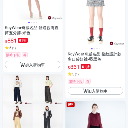
KeyWear奇威名品 舒適親膚直
筒五分褲-米色
881
61折
$
5
(
1
)
KeyWear奇威名品 格紋設計款
限時下殺
券
多口袋短褲-藍黑色
加入購物車
861
61折
$
5
(
1
)
限時下殺
券
加入購物車