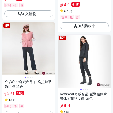
501
61折
$
限時下殺
券
4.7
(
3
)
加入購物車
限時下殺
券
加入購物車
KeyWear奇威名品 口袋拉鍊裝
飾長褲-黑色
521
61折
$
KeyWear奇威名品 鬆緊腰頭綁
帶休閒商務長褲-灰色
4.8
(
4
)
664
$
限時下殺
券
5
(
3
)