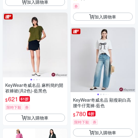
加入購物車
券
加入購物車
KeyWear奇威名品 麻料簡約開
衩褲裙(共2色)-藍黑色
621
61折
$
KeyWear奇威名品 顯瘦刷白高
腰牛仔寬褲-藍色
限時下殺
券
780
6折
$
加入購物車
限時下殺
券
加入購物車