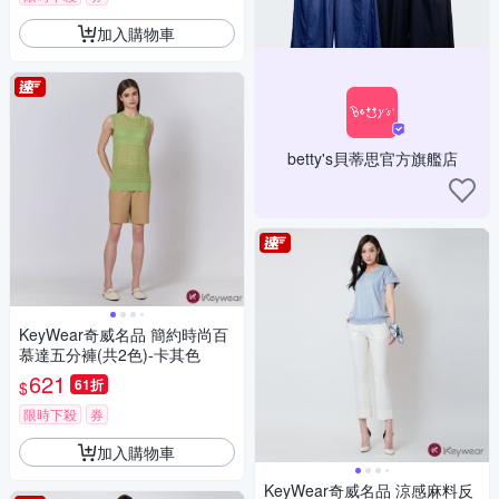
加入購物車
betty's貝蒂思官方旗艦店
KeyWear奇威名品 簡約時尚百
慕達五分褲(共2色)-卡其色
621
61折
$
限時下殺
券
加入購物車
KeyWear奇威名品 涼感麻料反