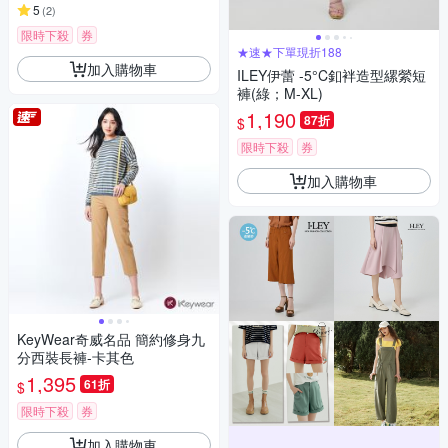
5
(
2
)
限時下殺
券
★速★下單現折188
加入購物車
ILEY伊蕾 -5°C釦袢造型縲縈短
褲(綠；M-XL)
1,190
87折
$
限時下殺
券
加入購物車
KeyWear奇威名品 簡約修身九
分西裝長褲-卡其色
1,395
61折
$
限時下殺
券
加入購物車