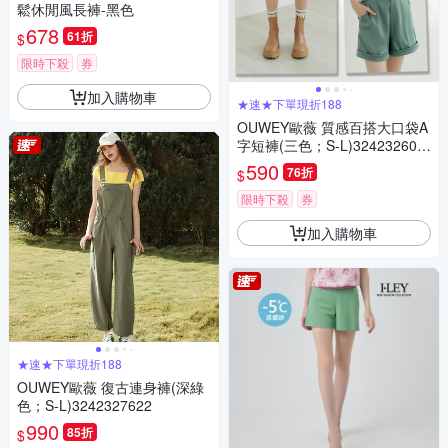
鬆休閒風長褲-黑色
678
61折
$
限時下殺
券
加入購物車
★速★下單現折188
OUWEY歐薇 質感百搭大口袋A
字短褲(三色；S-L)324232607
2
590
76折
$
限時下殺
券
加入購物車
★速★下單現折188
OUWEY歐薇 復古連身褲(深綠
色；S-L)3242327622
990
85折
$