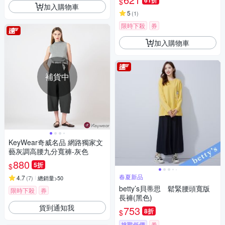
61折
$
加入購物車
5
(
1
)
限時下殺
券
加入購物車
補貨中
KeyWear奇威名品 網路獨家文
藝灰調高腰九分寬褲-灰色
880
5折
$
春夏新品
4.7
(
7
)
總銷量>50
betty’s貝蒂思 鬆緊腰頭寬版
限時下殺
券
長褲(黑色)
貨到通知我
753
8折
$
挑戰低價
券