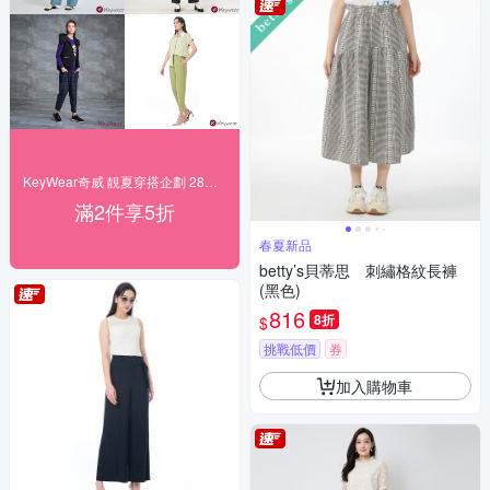
KeyWear奇威 靚夏穿搭企劃 28折起搶購
滿2件享5折
春夏新品
betty’s貝蒂思 刺繡格紋長褲
(黑色)
816
8折
$
挑戰低價
券
加入購物車