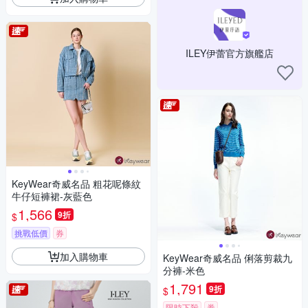
ILEY伊蕾官方旗艦店
KeyWear奇威名品 粗花呢條紋
牛仔短褲裙-灰藍色
1,566
9折
$
挑戰低價
券
加入購物車
KeyWear奇威名品 俐落剪裁九
分褲-米色
1,791
9折
$
限時下殺
券