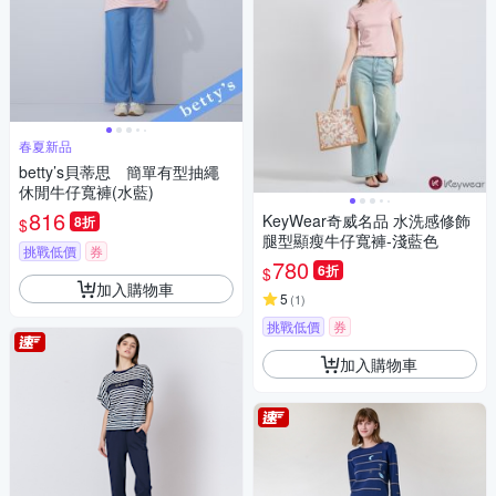
春夏新品
betty’s貝蒂思 簡單有型抽繩
休閒牛仔寬褲(水藍)
816
KeyWear奇威名品 水洗感修飾
8折
$
腿型顯瘦牛仔寬褲-淺藍色
挑戰低價
券
780
6折
$
加入購物車
5
(
1
)
挑戰低價
券
加入購物車