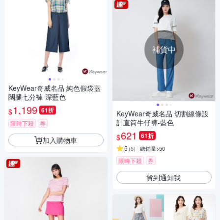
補貨中
KeyWear奇威名品 純色假袋蓋
闊腿七分褲-深藍色
1,199
61折
$
KeyWear奇威名品 切割線條設
計直筒牛仔褲-藍色
限時下殺
券
621
61折
$
加入購物車
5
(
5
)
總銷量>50
限時下殺
券
貨到通知我