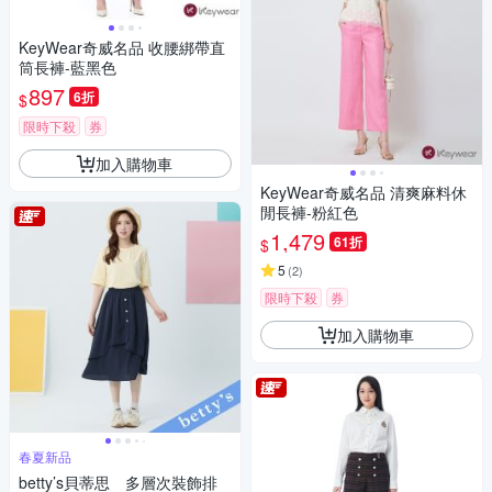
KeyWear奇威名品 收腰綁帶直
筒長褲-藍黑色
897
6折
$
限時下殺
券
加入購物車
KeyWear奇威名品 清爽麻料休
閒長褲-粉紅色
1,479
61折
$
5
(
2
)
限時下殺
券
加入購物車
春夏新品
betty’s貝蒂思 多層次裝飾排