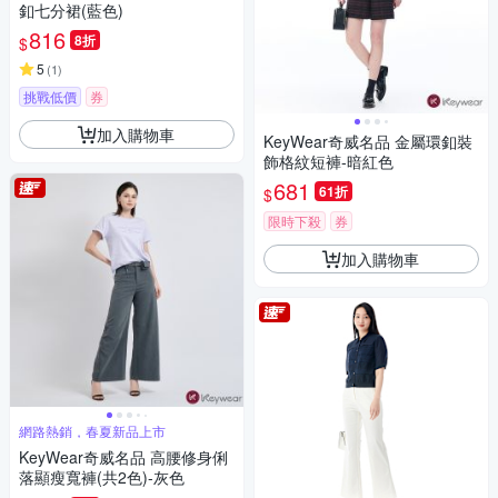
釦七分裙(藍色)
816
8折
$
5
(
1
)
挑戰低價
券
加入購物車
KeyWear奇威名品 金屬環釦裝
飾格紋短褲-暗紅色
681
61折
$
限時下殺
券
加入購物車
網路熱銷，春夏新品上市
KeyWear奇威名品 高腰修身俐
落顯瘦寬褲(共2色)-灰色