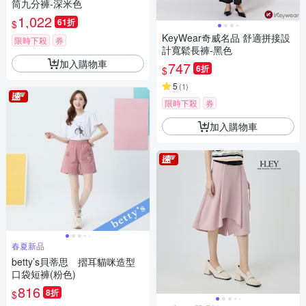
筒九分褲-深米色
1,022
61折
$
KeyWear奇威名品 舒適拼接設
限時下殺
券
計寬鬆長褲-黑色
加入購物車
747
6折
$
5
(
1
)
限時下殺
券
加入購物車
春夏新品
betty’s貝蒂思 摺耳貓咪造型
口袋短褲(粉色)
816
8折
$