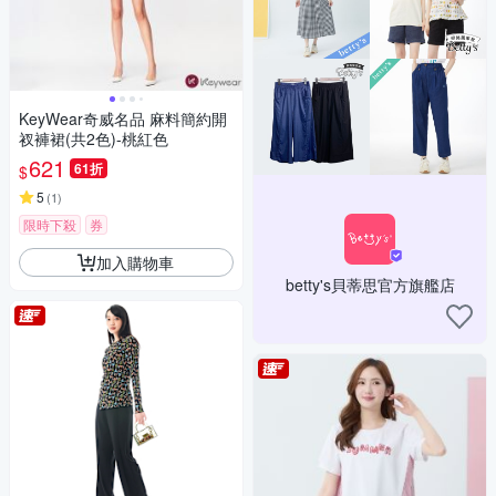
KeyWear奇威名品 麻料簡約開
衩褲裙(共2色)-桃紅色
621
61折
$
5
(
1
)
限時下殺
券
加入購物車
betty's貝蒂思官方旗艦店