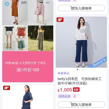
加入購物車
伊蕾x歐薇 今天買明天穿 下單折188
滿1件折188
春夏新品
betty’s貝蒂思 可拆卸褲長工
裝牛仔褲(牛仔深藍)
1,005
8折
$
挑戰低價
券
加入購物車