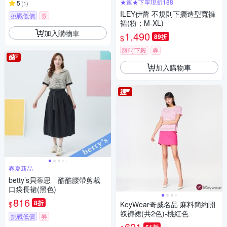
★速★下單現折188
5
(
1
)
ILEY伊蕾 不規則下擺造型寬褲
挑戰低價
券
裙(粉；M-XL)
加入購物車
1,490
89折
$
限時下殺
券
加入購物車
春夏新品
betty’s貝蒂思 酷酷腰帶剪裁
口袋長裙(黑色)
816
8折
$
KeyWear奇威名品 麻料簡約開
衩褲裙(共2色)-桃紅色
挑戰低價
券
621