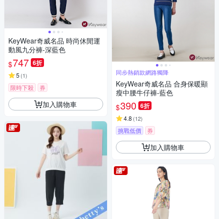
KeyWear奇威名品 時尚休閒運
動風九分褲-深藍色
747
6折
$
同步熱銷款網路獨降
5
(
1
)
KeyWear奇威名品 合身保暖顯
限時下殺
券
瘦中腰牛仔褲-藍色
390
加入購物車
6折
$
4.8
(
12
)
挑戰低價
券
加入購物車