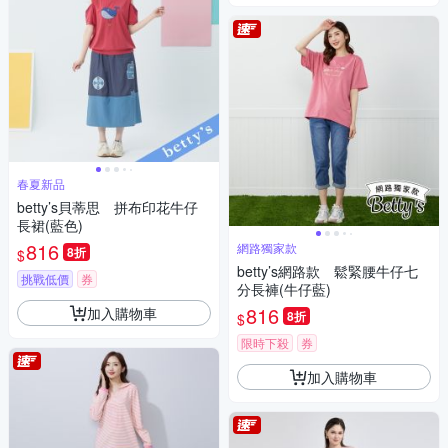
春夏新品
betty’s貝蒂思 拼布印花牛仔
長裙(藍色)
816
網路獨家款
8折
$
betty’s網路款 鬆緊腰牛仔七
挑戰低價
券
分長褲(牛仔藍)
816
加入購物車
8折
$
限時下殺
券
加入購物車