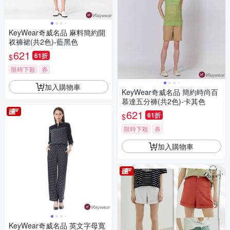
KeyWear奇威名品 麻料簡約開
衩褲裙(共2色)-藍黑色
621
61折
$
限時下殺
券
加入購物車
KeyWear奇威名品 簡約時尚百
慕達五分褲(共2色)-卡其色
621
61折
$
限時下殺
券
加入購物車
KeyWear奇威名品 英文字母寬