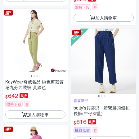
限時下殺
券
加入購物車
KeyWear奇威名品 純色剪裁質
感九分西裝褲-黃綠色
642
6折
$
春夏新品
限時下殺
券
betty’s貝蒂思 鬆緊腰頭鈕扣
長褲(牛仔深藍)
加入購物車
816
8折
$
挑戰低價
券