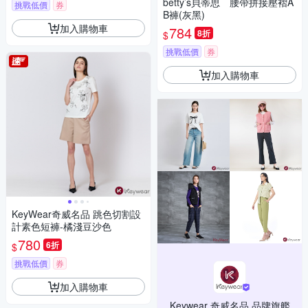
betty’s貝蒂思 腰帶拼接壓褶A
挑戰低價
券
B褲(灰黑)
加入購物車
784
8折
$
挑戰低價
券
加入購物車
KeyWear奇威名品 跳色切割設
計素色短褲-橘淺豆沙色
780
6折
$
挑戰低價
券
加入購物車
Keywear 奇威名品 品牌旗艦