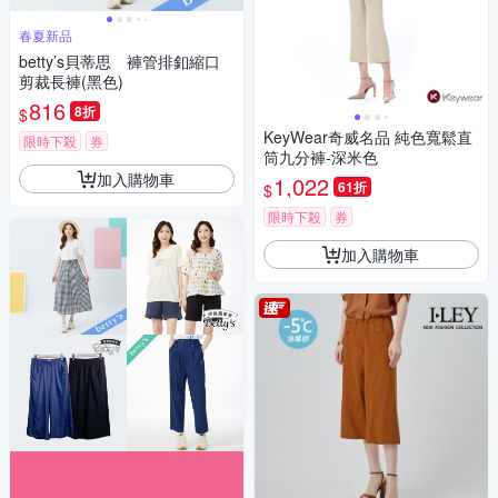
春夏新品
betty’s貝蒂思 褲管排釦縮口
剪裁長褲(黑色)
816
8折
$
KeyWear奇威名品 純色寬鬆直
限時下殺
券
筒九分褲-深米色
加入購物車
1,022
61折
$
限時下殺
券
加入購物車