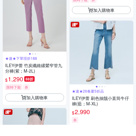
加入購物車
★速★下單現折188
ILEY伊蕾 竹炭纖維縲縈窄管九
分褲(紫；M-2L)
1,290
88折
$
限時下殺
券
★速★26春夏5折品
加入購物車
ILEY伊蕾 刷色抽鬚小直筒牛仔
褲(藍；M-XL)
2,990
$
券
加入購物車