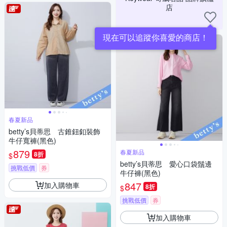
店
現在可以追蹤你喜愛的商店！
春夏新品
betty’s貝蒂思 古錐鈕釦裝飾
牛仔寬褲(黑色)
879
春夏新品
8折
$
betty’s貝蒂思 愛心口袋鬚邊
挑戰低價
券
牛仔褲(黑色)
847
加入購物車
8折
$
挑戰低價
券
加入購物車