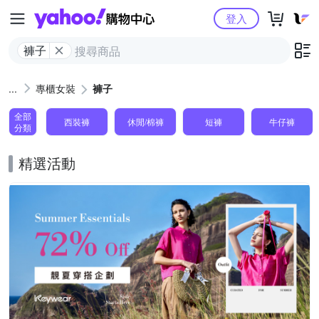
Yahoo購物中心
登入
褲子
專櫃女裝
褲子
全部
西裝褲
休閒/棉褲
短褲
牛仔褲
分類
精選活動