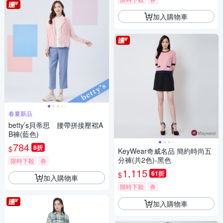
加入購物車
春夏新品
betty’s貝蒂思 腰帶拼接壓褶A
B褲(藍色)
784
8折
$
KeyWear奇威名品 簡約時尚五
分褲(共2色)-黑色
限時下殺
券
1,115
61折
$
加入購物車
限時下殺
券
加入購物車