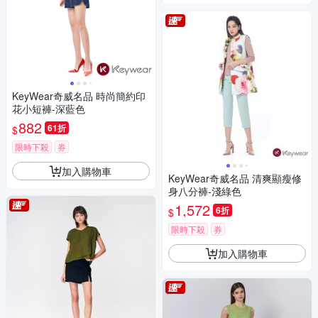
KeyWear奇威名品 時尚簡約印
花小短褲-深藍色
882
61折
$
限時下殺
券
加入購物車
KeyWear奇威名品 清爽顯瘦修
身八分褲-淺綠色
1,572
6折
$
限時下殺
券
加入購物車