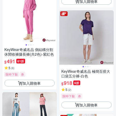
加入購物車
KeyWear奇威名品 側結構分割
休閒收褲腿長褲(共2色)-紫紅色
491
61折
$
5
(
6
)
KeyWear奇威名品 極簡百搭大
限時下殺
券
口袋五分褲-白色
918
加入購物車
6折
$
5
(
2
)
限時下殺
券
加入購物車