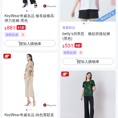
KeyWear奇威名品 修長線條高
彈力長褲-黑色
881
61折
春夏新品
$
betty’s貝蒂思 條紋拼接短褲
挑戰低價
券
(黑色)
加入購物車
531
8折
$
挑戰低價
券
加入購物車
KeyWear奇威名品 純色寬鬆直