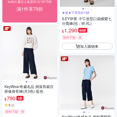
betty's 夏日人氣系列 任1件79折
滿1件享79折
★速★下單現折188
ILEY伊蕾 -5℃造型口袋縲縈七
分寬褲(桔；M-XL)
1,290
88折
$
限時下殺
券
加入購物車
KeyWear奇威名品 俐落剪裁百
搭修身長褲(共3色)-藍色
790
5折
$
5
(
2
)
限時下殺
券
KeyWear奇威名品 麻料寬鬆剪