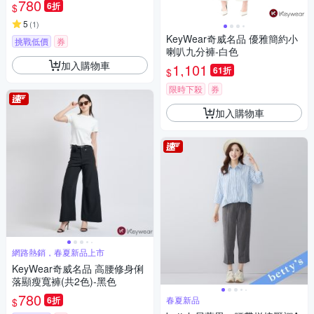
780
6折
$
5
(
1
)
KeyWear奇威名品 優雅簡約小
挑戰低價
券
喇叭九分褲-白色
加入購物車
1,101
61折
$
限時下殺
券
加入購物車
網路熱銷，春夏新品上市
KeyWear奇威名品 高腰修身俐
落顯瘦寬褲(共2色)-黑色
780
6折
春夏新品
$