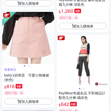
加入購物車
裁九分褲-深藍色
1,260
6折
$
限時下殺
券
加入購物車
春夏新品
betty’s貝蒂思 可愛小熊褲裙
(粉色)
816
8折
$
KeyWear奇威名品 不對稱設計
限時下殺
券
配色九分褲-鐵灰色
加入購物車
642
6折
$
限時下殺
券