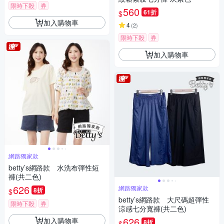
限時下殺
券
560
61折
$
加入購物車
4
(
2
)
限時下殺
券
加入購物車
網路獨家款
betty’s網路款 水洗布彈性短
褲(共二色)
626
網路獨家款
8折
$
betty’s網路款 大尺碼超彈性
限時下殺
券
涼感七分寬褲(共二色)
626
加入購物車
8折
$