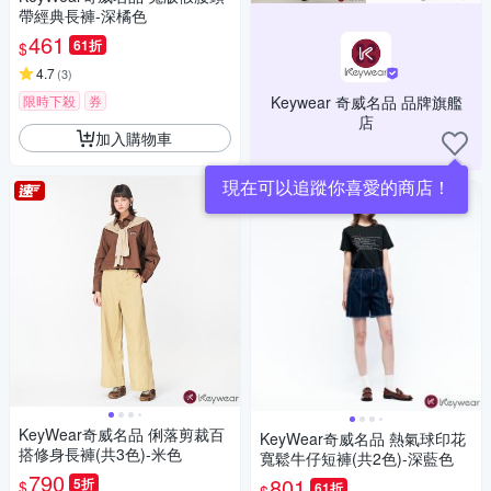
帶經典長褲-深橘色
461
61折
$
4.7
(
3
)
限時下殺
券
Keywear 奇威名品 品牌旗艦
店
加入購物車
現在可以追蹤你喜愛的商店！
KeyWear奇威名品 俐落剪裁百
KeyWear奇威名品 熱氣球印花
搭修身長褲(共3色)-米色
寬鬆牛仔短褲(共2色)-深藍色
790
801
5折
$
61折