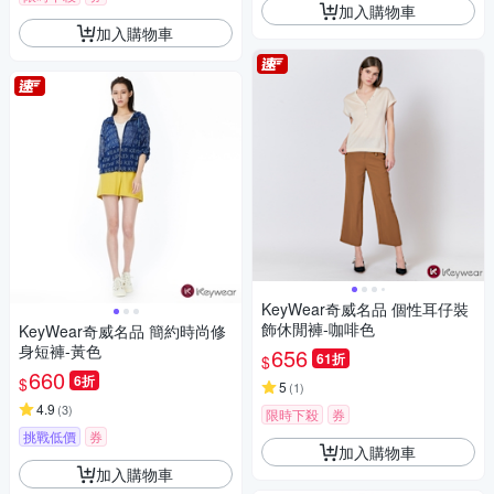
加入購物車
加入購物車
KeyWear奇威名品 個性耳仔裝
飾休閒褲-咖啡色
KeyWear奇威名品 簡約時尚修
身短褲-黃色
656
61折
$
660
6折
$
5
(
1
)
4.9
(
3
)
限時下殺
券
挑戰低價
券
加入購物車
加入購物車