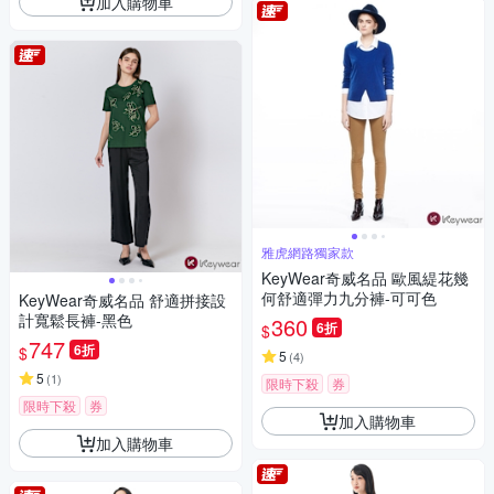
加入購物車
雅虎網路獨家款
KeyWear奇威名品 歐風緹花幾
何舒適彈力九分褲-可可色
KeyWear奇威名品 舒適拼接設
計寬鬆長褲-黑色
360
6折
$
747
6折
$
5
(
4
)
5
(
1
)
限時下殺
券
限時下殺
券
加入購物車
加入購物車