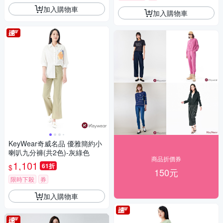
加入購物車
加入購物車
KeyWear奇威名品 優雅簡約小
喇叭九分褲(共2色)-灰綠色
商品折價券
1,101
61折
$
150元
限時下殺
券
加入購物車