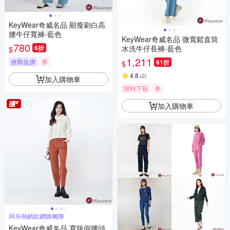
KeyWear奇威名品 顯瘦刷白高
腰牛仔寬褲-藍色
KeyWear奇威名品 微寬鬆直筒
780
6折
水洗牛仔長褲-藍色
$
1,211
挑戰低價
券
61折
$
4.8
(
2
)
加入購物車
限時下殺
券
加入購物車
同步熱銷款網路獨降
KeyWear奇威名品 寬版假腰頭