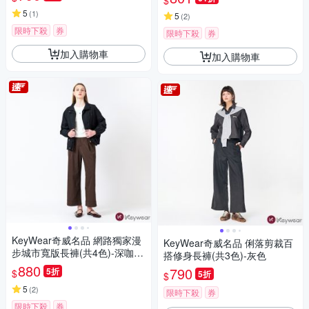
$
5
(
1
)
5
(
2
)
限時下殺
券
限時下殺
券
加入購物車
加入購物車
KeyWear奇威名品 網路獨家漫
KeyWear奇威名品 俐落剪裁百
步城市寬版長褲(共4色)-深咖啡
搭修身長褲(共3色)-灰色
色
880
790
5折
$
5折
$
5
(
2
)
限時下殺
券
限時下殺
券