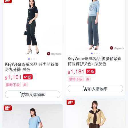
KeyWear奇威名品 後腰鬆緊直
筒長褲(共2色)-深灰色
KeyWear奇威名品 時尚開衩修
身九分褲-黑色
1,181
61折
$
1,101
61折
$
限時下殺
券
限時下殺
券
加入購物車
加入購物車