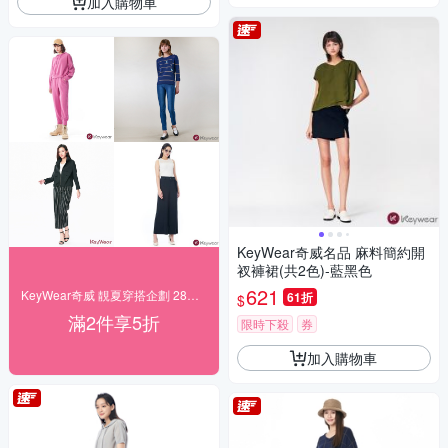
加入購物車
KeyWear奇威名品 麻料簡約開
衩褲裙(共2色)-藍黑色
621
KeyWear奇威 靚夏穿搭企劃 28折起搶購
61折
$
滿2件享5折
限時下殺
券
加入購物車