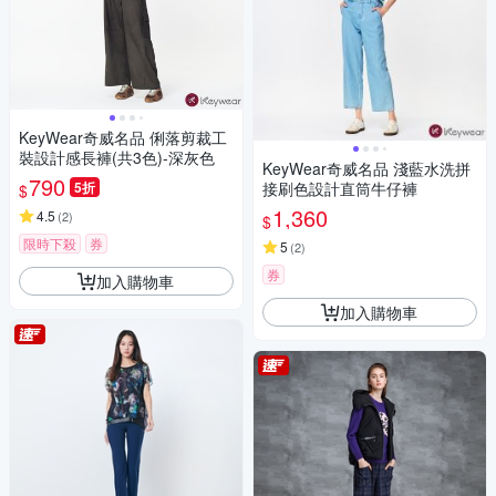
KeyWear奇威名品 俐落剪裁工
裝設計感長褲(共3色)-深灰色
KeyWear奇威名品 淺藍水洗拼
790
5折
接刷色設計直筒牛仔褲
$
1,360
4.5
(
2
)
$
限時下殺
券
5
(
2
)
券
加入購物車
加入購物車