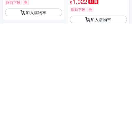
1,022
61折
$
限時下殺
券
限時下殺
券
加入購物車
加入購物車
KeyWear奇威名品 粗花呢闊腿
短褲-黑色
KeyWear奇威名品 簡約時尚百
731
慕達五分褲(共2色)-卡其色
61折
$
621
61折
$
5
(
1
)
限時下殺
券
限時下殺
券
加入購物車
加入購物車