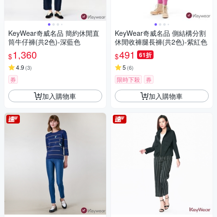
KeyWear奇威名品 簡約休閒直
KeyWear奇威名品 側結構分割
筒牛仔褲(共2色)-深藍色
休閒收褲腿長褲(共2色)-紫紅色
1,360
491
61折
$
$
4.9
5
(
3
)
(
6
)
券
限時下殺
券
加入購物車
加入購物車