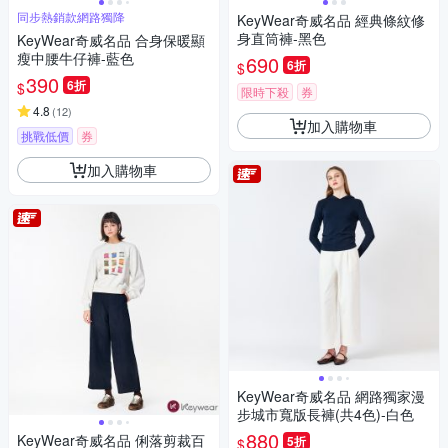
同步熱銷款網路獨降
KeyWear奇威名品 經典條紋修
身直筒褲-黑色
KeyWear奇威名品 合身保暖顯
瘦中腰牛仔褲-藍色
690
6折
$
390
6折
$
限時下殺
券
4.8
(
12
)
加入購物車
挑戰低價
券
加入購物車
KeyWear奇威名品 網路獨家漫
步城市寬版長褲(共4色)-白色
880
KeyWear奇威名品 俐落剪裁百
5折
$