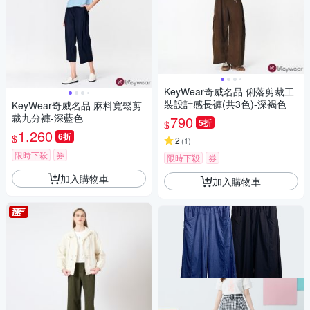
KeyWear奇威名品 俐落剪裁工
裝設計感長褲(共3色)-深褐色
KeyWear奇威名品 麻料寬鬆剪
裁九分褲-深藍色
790
5折
$
1,260
6折
$
2
(
1
)
限時下殺
券
限時下殺
券
加入購物車
加入購物車