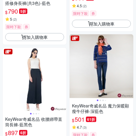
搭修身長褲(共3色)-藍色
4.5
(
2
)
790
5折
$
限時下殺
券
5
(
2
)
加入購物車
限時下殺
券
加入購物車
KeyWear奇威名品 魔力保暖顯
瘦牛仔褲-深藍色
501
KeyWear奇威名品 收腰綁帶直
61折
$
筒長褲-藍黑色
4.7
(
3
)
897
6折
$
限時下殺
券