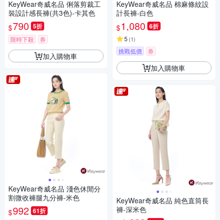
KeyWear奇威名品 俐落剪裁工
KeyWear奇威名品 棉麻條紋設
裝設計感長褲(共3色)-卡其色
計長褲-白色
790
1,080
5折
6折
$
$
5
限時下殺
券
(
1
)
挑戰低價
券
加入購物車
加入購物車
KeyWear奇威名品 淺色休閒分
割微收褲腿九分褲-米色
KeyWear奇威名品 純色直筒長
992
褲-深米色
61折
$