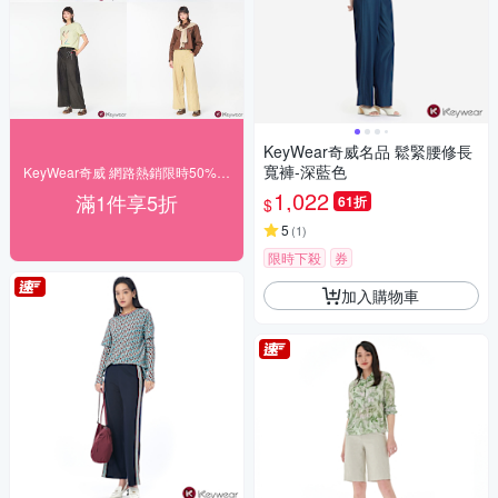
KeyWear奇威名品 鬆緊腰修長
寬褲-深藍色
KeyWear奇威 網路熱銷限時50% off
1,022
滿1件享5折
61折
$
5
(
1
)
限時下殺
券
加入購物車