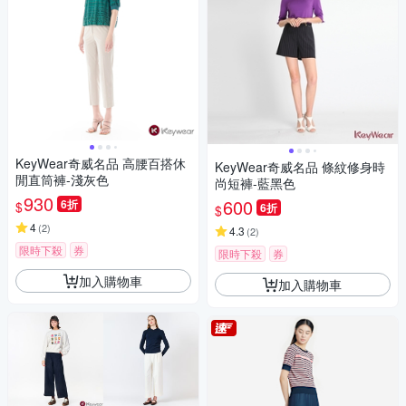
KeyWear奇威名品 高腰百搭休
KeyWear奇威名品 條紋修身時
閒直筒褲-淺灰色
尚短褲-藍黑色
930
600
6折
$
6折
$
4
(
2
)
4.3
(
2
)
限時下殺
券
限時下殺
券
加入購物車
加入購物車