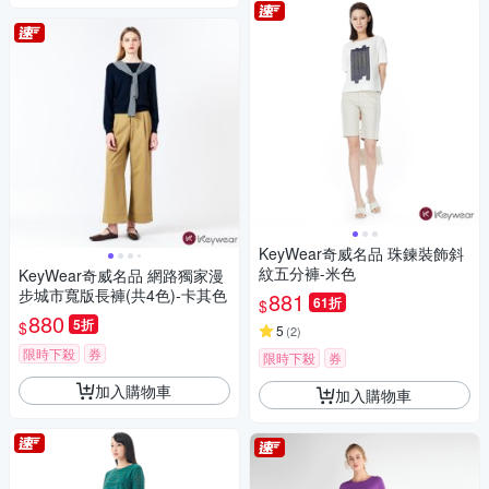
KeyWear奇威名品 珠鍊裝飾斜
紋五分褲-米色
KeyWear奇威名品 網路獨家漫
步城市寬版長褲(共4色)-卡其色
881
61折
$
880
5折
$
5
(
2
)
限時下殺
券
限時下殺
券
加入購物車
加入購物車