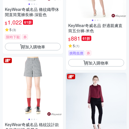
KeyWear奇威名品 條紋織帶休
閒直筒寬褲長褲-深藍色
1,022
61折
$
KeyWear奇威名品 舒適親膚直
5
(
3
)
筒五分褲-米色
881
限時下殺
券
61折
$
5
(
1
)
加入購物車
挑戰低價
券
加入購物車
KeyWear奇威名品 格紋設計款