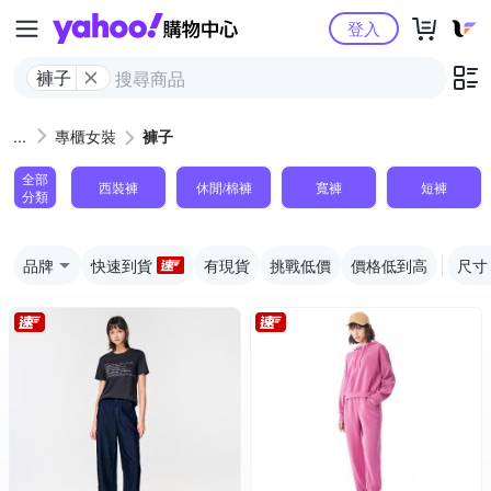
Yahoo購物中心
登入
褲子
專櫃女裝
褲子
全部
西裝褲
休閒/棉褲
寬褲
短褲
分類
品牌
快速到貨
有現貨
挑戰低價
價格低到高
尺寸