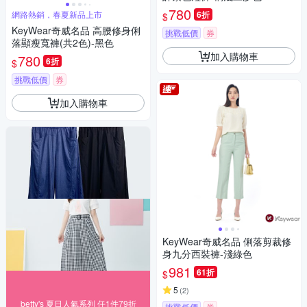
780
網路熱銷，春夏新品上市
6折
$
KeyWear奇威名品 高腰修身俐
挑戰低價
券
落顯瘦寬褲(共2色)-黑色
加入購物車
780
6折
$
挑戰低價
券
加入購物車
KeyWear奇威名品 俐落剪裁修
身九分西裝褲-淺綠色
981
61折
$
5
(
2
)
betty's 夏日人氣系列 任1件79折
挑戰低價
券