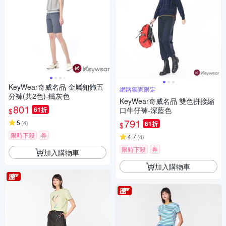
KeyWear奇威名品 金屬釦飾五
網路獨家限定
分褲(共2色)-鐵灰色
KeyWear奇威名品 雙色拼接縮
801
61折
口牛仔褲-深藍色
$
791
5
(
4
)
61折
$
限時下殺
券
4.7
(
4
)
限時下殺
券
加入購物車
加入購物車