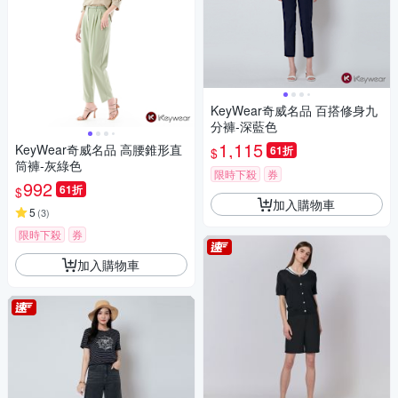
KeyWear奇威名品 百搭修身九
分褲-深藍色
1,115
KeyWear奇威名品 高腰錐形直
61折
$
筒褲-灰綠色
限時下殺
券
992
61折
$
加入購物車
5
(
3
)
限時下殺
券
加入購物車