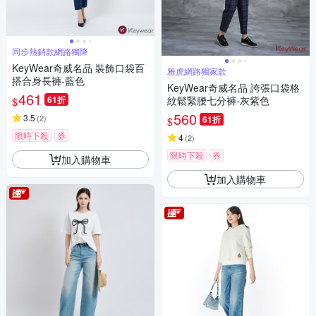
同步熱銷款網路獨降
KeyWear奇威名品 裝飾口袋百
雅虎網路獨家款
搭合身長褲-藍色
KeyWear奇威名品 誇張口袋格
461
61折
紋鬆緊腰七分褲-灰紫色
$
560
3.5
(
2
)
61折
$
限時下殺
券
4
(
2
)
限時下殺
券
加入購物車
加入購物車