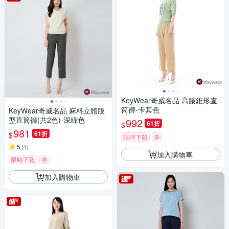
KeyWear奇威名品 高腰錐形直
筒褲-卡其色
KeyWear奇威名品 麻料立體版
型直筒褲(共2色)-深綠色
992
61折
$
981
61折
$
限時下殺
券
5
(
1
)
加入購物車
限時下殺
券
加入購物車