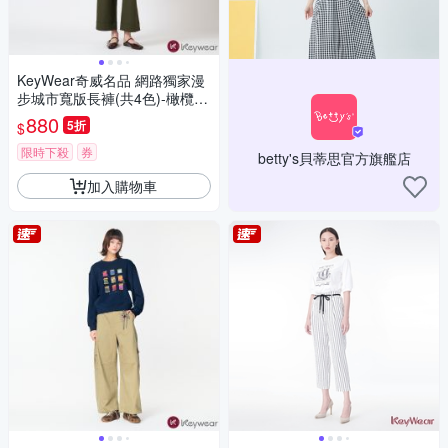
KeyWear奇威名品 網路獨家漫
步城市寬版長褲(共4色)-橄欖綠
色
880
5折
$
限時下殺
券
betty's貝蒂思官方旗艦店
加入購物車