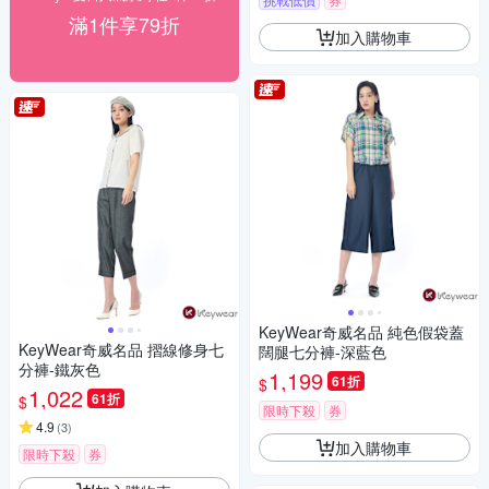
滿1件享79折
加入購物車
KeyWear奇威名品 純色假袋蓋
KeyWear奇威名品 摺線修身七
闊腿七分褲-深藍色
分褲-鐵灰色
1,199
61折
$
1,022
61折
$
限時下殺
券
4.9
(
3
)
加入購物車
限時下殺
券