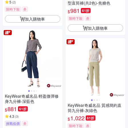
5
(
2
)
型直筒褲(共2色)-焦糖色
981
限時下殺
券
61折
$
限時下殺
券
加入購物車
加入購物車
KeyWear奇威名品 輕盈微彈修
身九分褲-深藍色
KeyWear奇威名品 質感簡約直
881
61折
$
筒九分褲-灰綠色
4.3
1,022
(
3
)
61折
$
挑戰低價
券
限時下殺
券