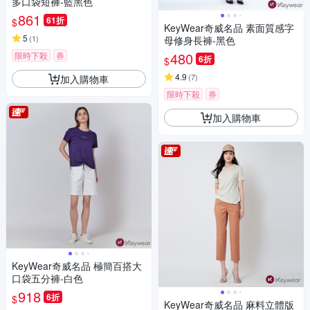
多口袋短褲-藍黑色
861
61折
$
KeyWear奇威名品 素面質感字
5
(
1
)
母修身長褲-黑色
480
限時下殺
券
6折
$
4.9
(
7
)
加入購物車
限時下殺
券
加入購物車
KeyWear奇威名品 極簡百搭大
口袋五分褲-白色
918
6折
$
KeyWear奇威名品 麻料立體版