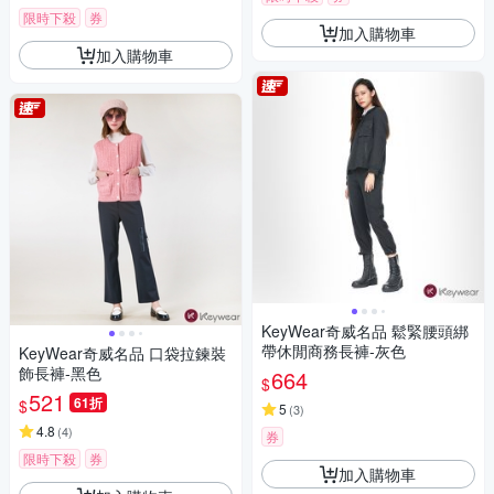
限時下殺
券
加入購物車
加入購物車
KeyWear奇威名品 鬆緊腰頭綁
帶休閒商務長褲-灰色
KeyWear奇威名品 口袋拉鍊裝
飾長褲-黑色
664
$
521
61折
$
5
(
3
)
4.8
(
4
)
券
限時下殺
券
加入購物車