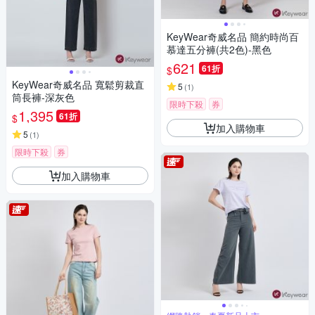
KeyWear奇威名品 簡約時尚百
慕達五分褲(共2色)-黑色
621
61折
$
KeyWear奇威名品 寬鬆剪裁直
5
(
1
)
筒長褲-深灰色
限時下殺
券
1,395
61折
$
加入購物車
5
(
1
)
限時下殺
券
加入購物車