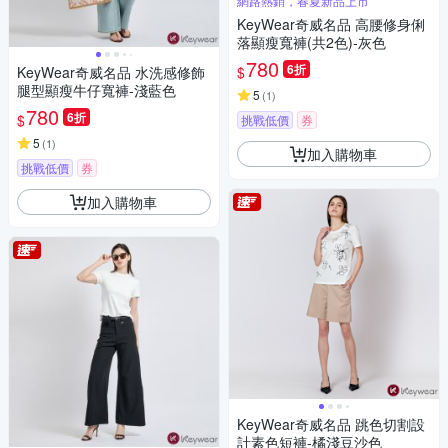
網路熱銷，春夏新品上市
KeyWear奇威名品 高腰修身俐
落顯瘦寬褲(共2色)-灰色
780
6折
$
KeyWear奇威名品 水洗感修飾
腿型顯瘦牛仔寬褲-淺藍色
5
(
1
)
780
6折
$
挑戰低價
券
5
(
1
)
加入購物車
挑戰低價
券
加入購物車
KeyWear奇威名品 跳色切割設
計素色短褲-橘淺豆沙色