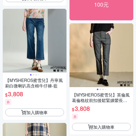
100元
【MYSHEROS蜜雪兒】丹寧風
刷白微喇叭高含棉牛仔褲-藍
3,808
$
【MYSHEROS蜜雪兒】英倫風
葛倫格紋前扣後鬆緊嫘縈長褲-
券
灰
3,808
$
加入購物車
券
加入購物車