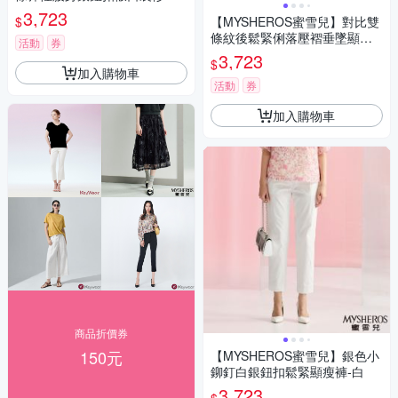
長裙-咖啡
3,723
$
【MYSHEROS蜜雪兒】對比雙
條紋後鬆緊俐落壓褶垂墜顯瘦
活動
券
寬褲-黑
3,723
$
加入購物車
活動
券
加入購物車
商品折價券
150元
【MYSHEROS蜜雪兒】銀色小
鉚釘白銀鈕扣鬆緊顯瘦褲-白
3,723