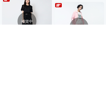
補貨中
補貨中
KeyWear奇威名品 純色寬鬆微
闊九分褲-黑色
KeyWear奇威名品 微光晶鑽天
3,721
絲長褲-粉紅色
$
3,721
$
券
券
貨到通知我
貨到通知我