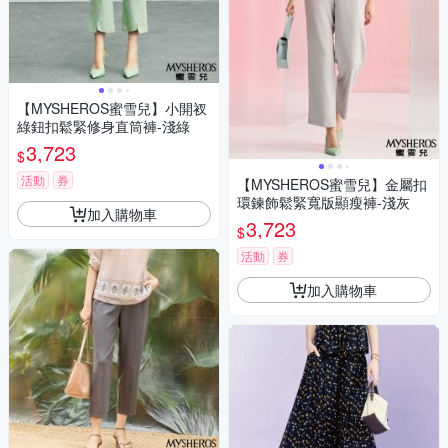
【MYSHEROS蜜雪兒】小開衩
綠鈕扣鬆緊修身直筒褲-淺綠
3,723
$
活動
券
【MYSHEROS蜜雪兒】金屬扣
環鍊飾鬆緊寬版顯瘦褲-淺灰
加入購物車
3,723
$
活動
券
加入購物車