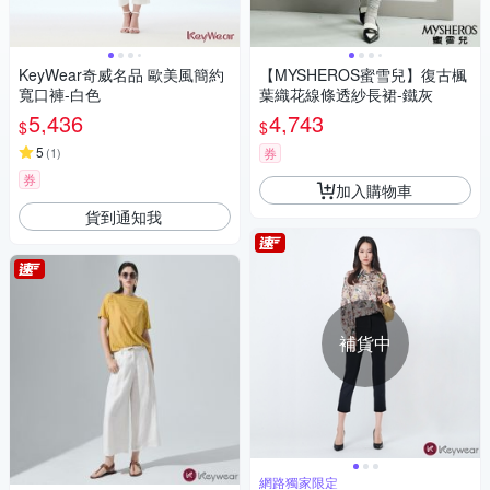
KeyWear奇威名品 歐美風簡約
【MYSHEROS蜜雪兒】復古楓
寬口褲-白色
葉織花線條透紗長裙-鐵灰
5,436
4,743
$
$
5
(
1
)
券
券
加入購物車
貨到通知我
補貨中
網路獨家限定