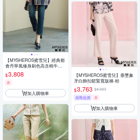
【MYSHEROS蜜雪兒】經典都
會丹寧風修身刷色高含棉牛仔
褲-藍
3,808
$
【MYSHEROS蜜雪兒】垂墜象
牙白飾扣鬆緊寬版褲-粉
券
3,763
$4,063
$
加入購物車
挑戰低價
券
加入購物車