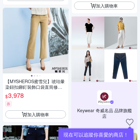
加入購物車
【MYSHEROS蜜雪兒】琥珀暈
染鈕扣鉚釘裝飾口袋直筒修身
褲-卡其
3,978
$
券
Keywear 奇威名品 品牌旗艦
加入購物車
店
現在可以追蹤你喜愛的商店！