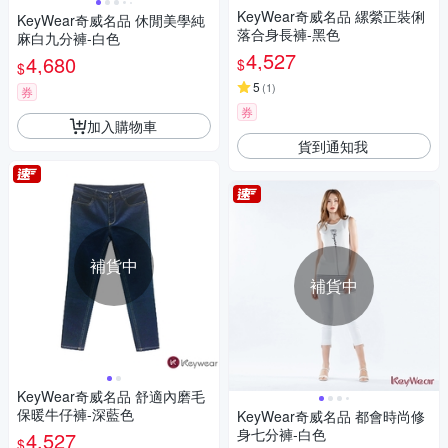
KeyWear奇威名品 縲縈正裝俐
KeyWear奇威名品 休閒美學純
落合身長褲-黑色
麻白九分褲-白色
4,527
4,680
$
$
5
(
1
)
券
券
加入購物車
貨到通知我
補貨中
補貨中
KeyWear奇威名品 舒適內磨毛
保暖牛仔褲-深藍色
KeyWear奇威名品 都會時尚修
身七分褲-白色
4,527
$