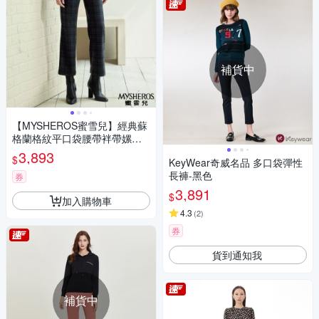
補貨中
【MYSHEROS蜜雪兒】經典蘇
格蘭格紋平口袋腰帶袢帶嫘縈
混紡微喇叭寬褲-鐵灰
3,893
$
KeyWear奇威名品 多口袋彈性
長褲-黑色
券
3,891
$
加入購物車
4.3
(
2
)
券
貨到通知我
補貨中