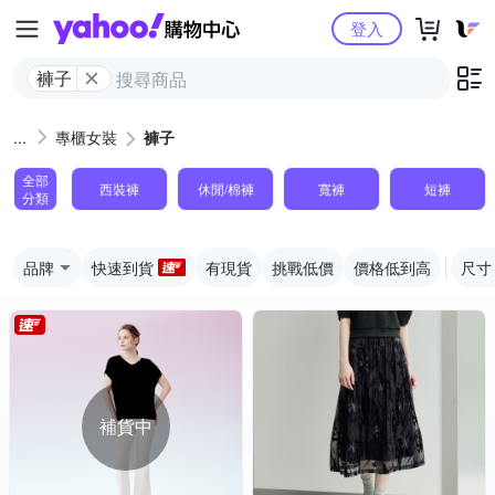
Yahoo購物中心
登入
褲子
專櫃女裝
褲子
全部
西裝褲
休閒/棉褲
寬褲
短褲
分類
品牌
快速到貨
有現貨
挑戰低價
價格低到高
尺寸
補貨中