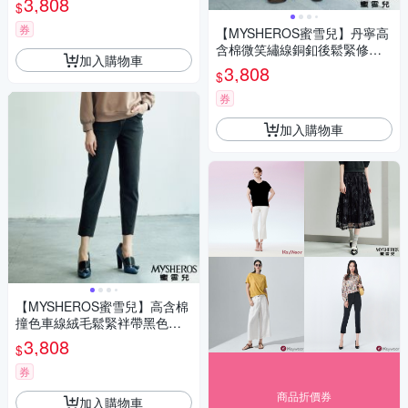
3,808
$
券
【MYSHEROS蜜雪兒】丹寧高
含棉微笑繡線銅釦後鬆緊修身
加入購物車
直筒牛仔褲-藍
3,808
$
券
加入購物車
【MYSHEROS蜜雪兒】高含棉
撞色車線絨毛鬆緊袢帶黑色亮
片褲腳七分褲-黑
3,808
$
券
商品折價券
加入購物車