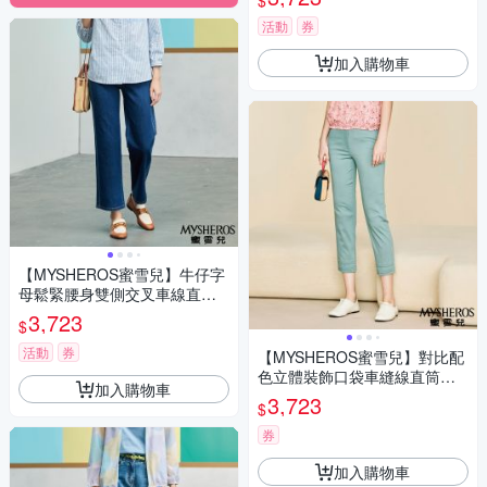
$
活動
券
加入購物車
【MYSHEROS蜜雪兒】牛仔字
母鬆緊腰身雙側交叉車線直筒
褲-藍
3,723
$
活動
券
【MYSHEROS蜜雪兒】對比配
色立體裝飾口袋車縫線直筒修
加入購物車
身褲-淺綠
3,723
$
券
加入購物車