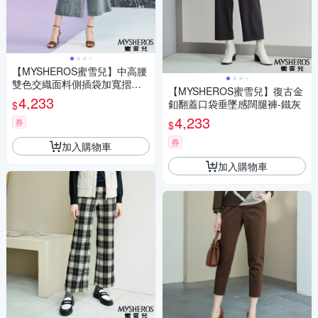
【MYSHEROS蜜雪兒】中高腰
雙色交織面料側插袋加寬摺邊
【MYSHEROS蜜雪兒】復古金
闊腿寬褲-灰
4,233
釦翻蓋口袋垂墜感闊腿褲-鐵灰
$
4,233
券
$
券
加入購物車
加入購物車