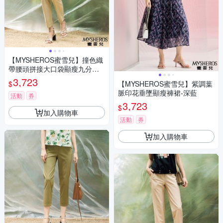
【MYSHEROS蜜雪兒】撞色織
帶腰頭拼接大口袋顯瘦九分褲-
卡其
3,723
$
【MYSHEROS蜜雪兒】紫調葉
脈印花垂墜顯瘦褲裙-深藍
活動
券
3,723
$
加入購物車
活動
券
加入購物車