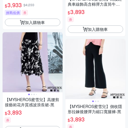
黃
3,933
典車線飾高含棉彈力直筒牛仔
$4,233
$
褲-深藍
3,893
$
挑戰低價
券
券
加入購物車
加入購物車
【MYSHEROS蜜雪兒】高腰剪
接藝術花卉質感波浪長裙-黑
【MYSHEROS蜜雪兒】側收隱
3,893
形拉鍊後腰彈力縮口寬腿褲-黑
$
3,893
$
券
券