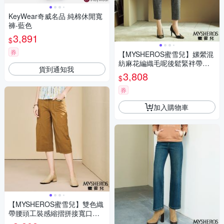
KeyWear奇威名品 純棉休閒寬
褲-藍色
3,891
$
券
【MYSHEROS蜜雪兒】嫘縈混
紡麻花編織毛呢後鬆緊袢帶窄
貨到通知我
管長褲-咖啡
3,808
$
券
加入購物車
【MYSHEROS蜜雪兒】雙色織
帶腰頭工裝感縮摺拼接寬口短
褲-駝