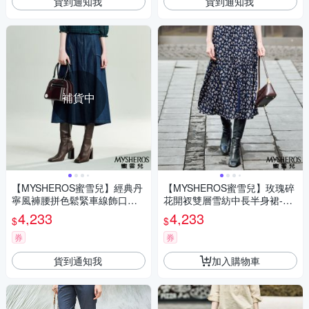
貨到通知我
貨到通知我
補貨中
【MYSHEROS蜜雪兒】經典丹
【MYSHEROS蜜雪兒】玫瑰碎
寧風褲腰拼色鬆緊車線飾口袋
花開衩雙層雪紡中長半身裙-丈
拉鍊純棉中長A字裙-藍
青
4,233
4,233
$
$
券
券
貨到通知我
加入購物車