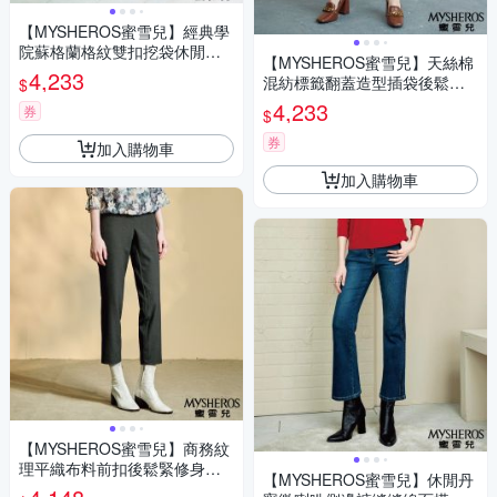
【MYSHEROS蜜雪兒】經典學
院蘇格蘭格紋雙扣挖袋休閒中
【MYSHEROS蜜雪兒】天絲棉
腰喇叭寬褲-卡其
4,233
混紡標籤翻蓋造型插袋後鬆緊
$
修身窄管褲-咖啡
4,233
券
$
券
加入購物車
加入購物車
【MYSHEROS蜜雪兒】商務紋
理平織布料前扣後鬆緊修身長
【MYSHEROS蜜雪兒】休閒丹
褲-鐵灰