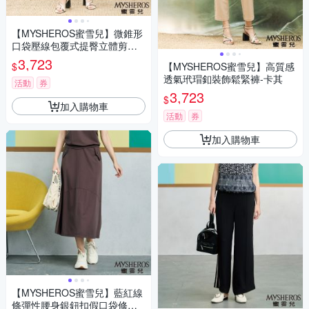
【MYSHEROS蜜雪兒】微錐形
口袋壓線包覆式提臀立體剪裁
修身褲-卡其綠
3,723
$
【MYSHEROS蜜雪兒】高質感
透氣玳瑁釦裝飾鬆緊褲-卡其
活動
券
3,723
$
加入購物車
活動
券
加入購物車
【MYSHEROS蜜雪兒】藍紅線
條彈性腰身銀鈕扣假口袋修身