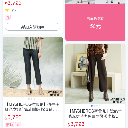
長褲-黑
3,723
$
5
(
1
)
券
商品折價券
50元
加入購物車
【MYSHEROS蜜雪兒】仿牛仔
紅色立體字母刺繡反摺直筒褲-
【MYSHEROS蜜雪兒】蠶絲羊
鐵灰
3,723
毛混紡時尚黑白鬆緊英字標籤
$
貼袋寬褲-咖啡
3,723
$
活動
券