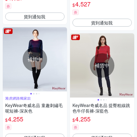
4,527
$
券
券
貨到通知我
貨到通知我
補貨中
補貨中
雅虎網路獨家款
KeyWear奇威名品 童趣刺繡毛
KeyWear奇威名品 提臀粗線跳
呢短褲-深灰色
色牛仔長褲-深藍色
4,255
4,255
$
$
券
券