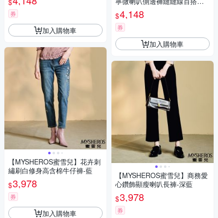
4,148
寧微喇叭側邊褲縫縫線百搭修
$
身高含棉牛仔褲-藍
4,148
券
$
券
加入購物車
加入購物車
【MYSHEROS蜜雪兒】花卉刺
繡刷白修身高含棉牛仔褲-藍
【MYSHEROS蜜雪兒】商務愛
3,978
心鑽飾顯瘦喇叭長褲-深藍
$
3,978
券
$
券
加入購物車