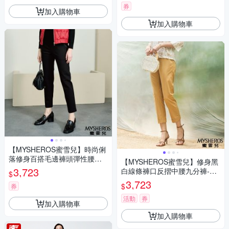
券
加入購物車
加入購物車
【MYSHEROS蜜雪兒】時尚俐
落修身百搭毛邊褲頭彈性腰帶
【MYSHEROS蜜雪兒】修身黑
窄管長褲-黑
3,723
白線條褲口反摺中腰九分褲-土
$
黃
3,723
$
券
活動
券
加入購物車
加入購物車