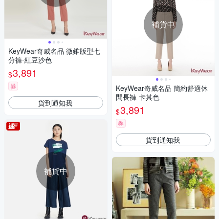
補貨中
KeyWear奇威名品 微錐版型七
分褲-紅豆沙色
3,891
$
券
KeyWear奇威名品 簡約舒適休
閒長褲-卡其色
貨到通知我
3,891
$
券
貨到通知我
補貨中