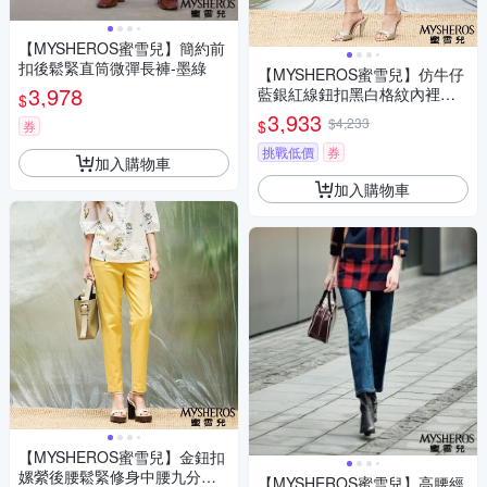
【MYSHEROS蜜雪兒】簡約前
扣後鬆緊直筒微彈長褲-墨綠
【MYSHEROS蜜雪兒】仿牛仔
3,978
藍銀紅線鈕扣黑白格紋內裡鬆
$
緊褲-藍
3,933
$4,233
$
券
挑戰低價
券
加入購物車
加入購物車
【MYSHEROS蜜雪兒】金鈕扣
嫘縈後腰鬆緊修身中腰九分褲-
【MYSHEROS蜜雪兒】高腰經