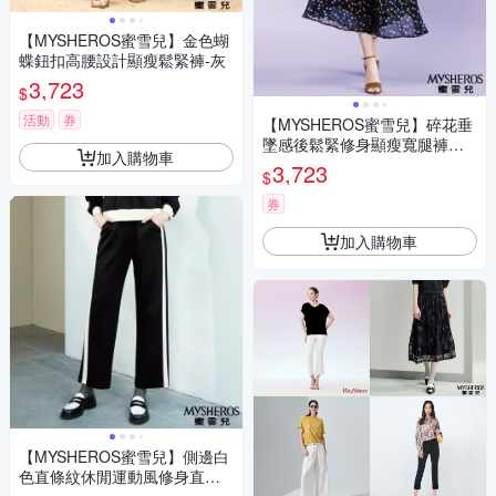
【MYSHEROS蜜雪兒】金色蝴
蝶鈕扣高腰設計顯瘦鬆緊褲-灰
3,723
$
活動
券
【MYSHEROS蜜雪兒】碎花垂
墜感後鬆緊修身顯瘦寬腿褲裙-
加入購物車
丈青
3,723
$
券
加入購物車
【MYSHEROS蜜雪兒】側邊白
色直條紋休閒運動風修身直筒