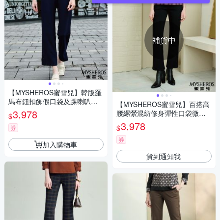
補貨中
【MYSHEROS蜜雪兒】韓版羅
馬布鈕扣飾假口袋及踝喇叭褲-
【MYSHEROS蜜雪兒】百搭高
深藍
3,978
腰縲縈混紡修身彈性口袋微喇
$
叭長褲-黑
3,978
$
券
券
加入購物車
貨到通知我