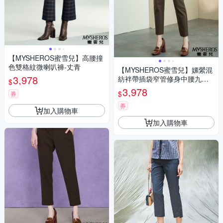
【MYSHEROS蜜雪兒】高腰撞
色雙格紋微喇叭褲-丈青
【MYSHEROS蜜雪兒】嫘縈混
3,978
紡袢帶插袋窄管修身中腰九分
$
褲-咖啡
3,978
$
券
券
加入購物車
加入購物車