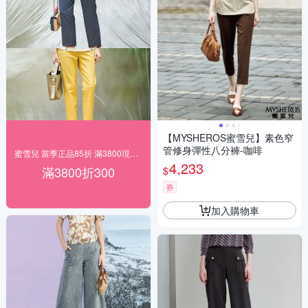
【MYSHEROS蜜雪兒】素色窄
管修身彈性八分褲-咖啡
蜜雪兒 當季正品85折 滿3800現折300
4,233
滿3800折300
$
券
加入購物車