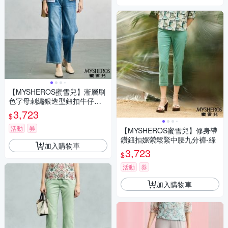
【MYSHEROS蜜雪兒】漸層刷
色字母刺繡銀造型鈕扣牛仔褲-
藍
3,723
$
活動
券
【MYSHEROS蜜雪兒】修身帶
鑽鈕扣嫘縈鬆緊中腰九分褲-綠
加入購物車
3,723
$
活動
券
加入購物車