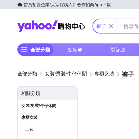
首頁
拍賣
企業/大宗採購入口
合作招商
App下載
Yahoo購物中心
褲子
全部分類
點換券
登記送
褲子
女裝/男裝/牛仔休閒
專櫃女裝
相關分類
女裝/男裝/牛仔休閒
專櫃女裝
上衣