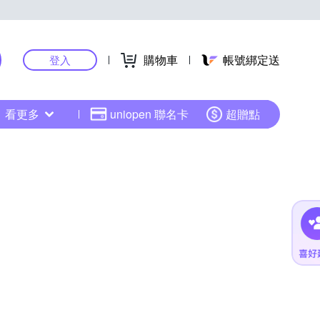
購物車
帳號綁定送
登入
看更多
uniopen 聯名卡
超贈點