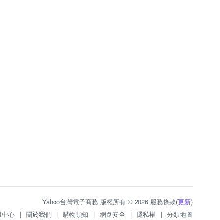
Yahoo台灣電子商務 版權所有 © 2026 服務條款(
更新
)
服中心
|
關於我們
|
購物須知
|
網路安全
|
隱私權
|
分類地圖