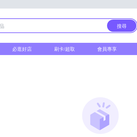
搜尋
必逛好店
刷卡/超取
會員專享