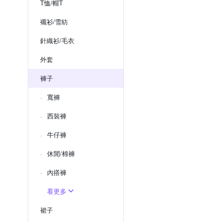
T恤/帽T
襯衫/雪紡
針織衫/毛衣
外套
褲子
寬褲
西裝褲
牛仔褲
休閒/棉褲
內搭褲
看更多
裙子