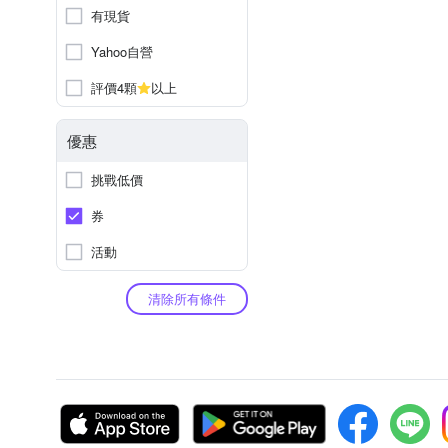
有現貨
Yahoo自營
評價4顆
以上
優惠
挑戰低價
券
活動
清除所有條件