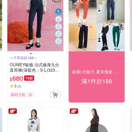
☆下單現折188☆
OUWEY歐薇 法式修身九分
直筒褲(深藍色；S-L)32334
歐薇x元動力 夏末煥新 人氣穿搭 下單折188
36318
680
79折
$
滿1件折188
5
(
3
)
限時下殺
券