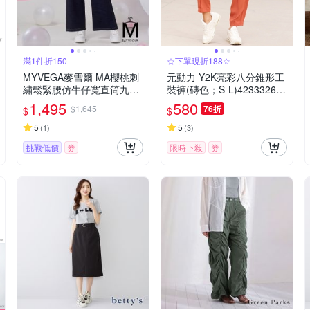
滿1件折150
☆下單現折188☆
MYVEGA麥雪爾 MA櫻桃刺
元動力 Y2K亮彩八分錐形工
繡鬆緊腰仿牛仔寬直筒九分
裝褲(磚色；S-L)423332680
褲-深藍
6
1,495
580
$1,645
76折
$
$
5
5
(
1
)
(
3
)
挑戰低價
券
限時下殺
券