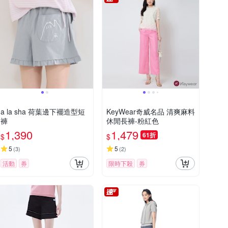
a la sha 荷葉邊下襬造型短
KeyWear奇威名品 清爽麻料
褲
休閒長褲-粉紅色
1,390
1,479
61折
$
$
5
5
(
3
)
(
2
)
活動
券
限時下殺
券