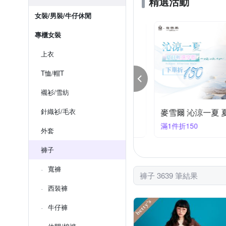
精選活動
女裝/男裝/牛仔休閒
專櫃女裝
上衣
T恤/帽T
襯衫/雪紡
yWear奇威 靚夏穿搭企劃 28折起搶購
針織衫/毛衣
件享5折
滿1件折150
外套
褲子
寬褲
褲子 3639 筆結果
西裝褲
牛仔褲