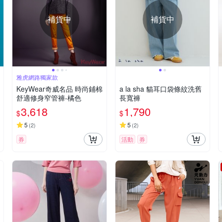
補貨中
補貨中
雅虎網路獨家款
KeyWear奇威名品 時尚鋪棉
a la sha 貓耳口袋條紋洗舊
舒適修身窄管褲-橘色
長寬褲
3,618
1,790
$
$
5
5
(
2
)
(
2
)
券
活動
券