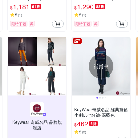
78602
1,181
1,290
61折
88折
$
$
5
5
(
1
)
(
1
)
限時下殺
券
限時下殺
券
補貨中
KeyWear奇威名品 經典寬鬆
小喇叭七分褲-深藍色
462
Keywear 奇威名品 品牌旗
6折
$
艦店
5
(
2
)