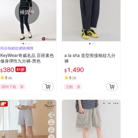
補貨中
同步熱銷款網路獨降
KeyWear奇威名品 百搭素色
a la sha 造型剪接格紋九分
修身彈性九分褲-黑色
褲
380
1,490
61折
$
$
5
5
(
6
)
(
3
)
限時下殺
券
活動
券