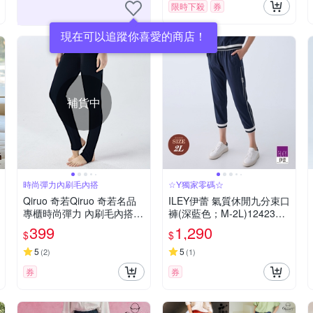
限時下殺
券
現在可以追蹤你喜愛的商店！
補貨中
時尚彈力內刷毛內搭
☆Y獨家零碼☆
Qiruo 奇若Qiruo 奇若名品
ILEY伊蕾 氣質休閒九分束口
專櫃時尚彈力 內刷毛內搭褲
褲(深藍色；M-2L)1242366
0070C(精品保暖 黑色 彈
301
399
1,290
$
$
5
5
(
2
)
(
1
)
券
券