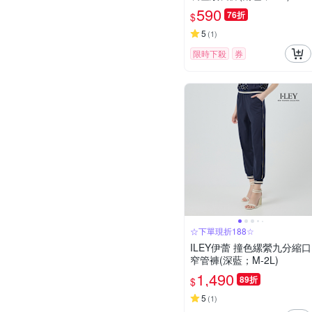
2136506
590
76折
$
5
(
1
)
限時下殺
券
☆下單現折188☆
ILEY伊蕾 撞色縲縈九分縮口
窄管褲(深藍；M-2L)
1,490
89折
$
5
(
1
)