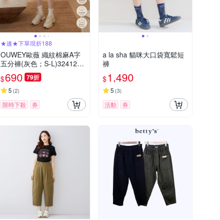
★速★下單現折188
OUWEY歐薇 織紋棉麻A字
a la sha 貓咪大口袋寬鬆短
五分褲(灰色；S-L)3241256
褲
101
690
1,490
79折
$
$
5
5
(
2
)
(
3
)
限時下殺
券
活動
券