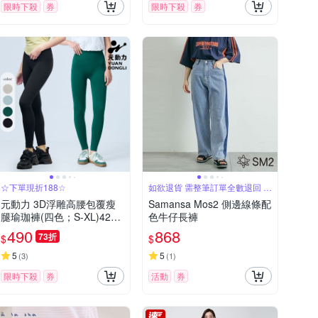
限時下殺
券
限時下殺
券
☆下單現折188☆
如欲退貨 需整筆訂單全數退回 不
能單退
元動力 3D浮雕高腰包覆瘦
Samansa Mos2 側邊線條配
腿瑜珈褲(四色；S-XL)4241
色牛仔長褲
156906
490
868
73折
$
$
5
5
(
3
)
(
1
)
限時下殺
券
活動
券