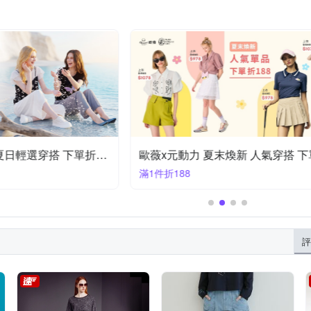
麥雪爾 沁涼一夏 夏日輕選穿搭 下單折150
歐薇x元動
滿1件折188
評