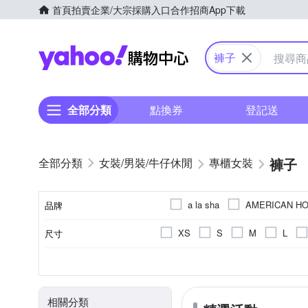
首頁
拍賣
企業/大宗採購入口
合作招商
App下載
Yahoo購物中心
褲子
全部分類
點換券
登記送
褲子
女裝/男裝/牛仔休閒
專櫃女裝
a la sha
AMERICAN HO
品牌
Just J’S Miss
KANGOL
XS
S
M
L
尺寸
品牌名稱
OUWEY 歐薇
Qiruo 
22腰以下
33腰
25腰
素色
休閒褲
全長
一般版型
人造纖維
拼接
九分
寬褲
寬版
棉
刺繡
七分
裙子
牛仔
直筒
顏色
風格元素
款式
長度
版型
主材質
刷破破壞
飛鼠褲
連身褲
動物紋
相關分類