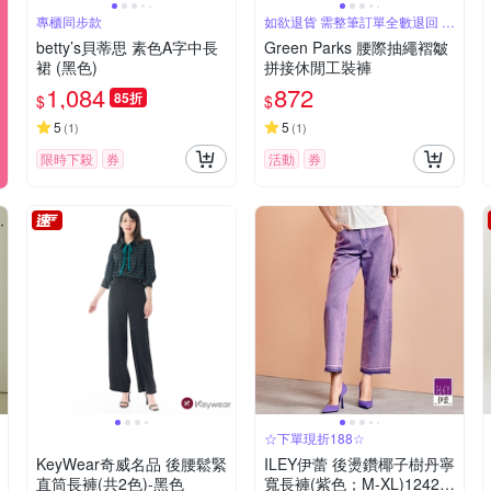
專櫃同步款
如欲退貨 需整筆訂單全數退回 不
能單退
betty’s貝蒂思 素色A字中長
Green Parks 腰際抽繩褶皺
裙 (黑色)
拼接休閒工裝褲
1,084
872
85折
$
$
5
5
(
1
)
(
1
)
限時下殺
券
活動
券
☆下單現折188☆
KeyWear奇威名品 後腰鬆緊
ILEY伊蕾 後燙鑽椰子樹丹寧
直筒長褲(共2色)-黑色
寬長褲(紫色；M-XL)12424