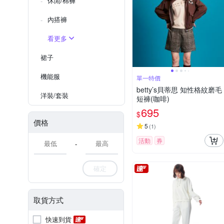
休閒/棉褲
內搭褲
看更多
裙子
機能服
單一特價
betty’s貝蒂思 知性格紋磨毛
洋裝/套裝
短褲(咖啡)
695
$
價格
5
(
1
)
活動
券
-
確定
取貨方式
快速到貨