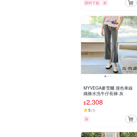
限時下殺
券
MYVEGA麥雪爾 撞色車線
織條水洗牛仔長褲-灰
2,308
$
5
(
1
)
券