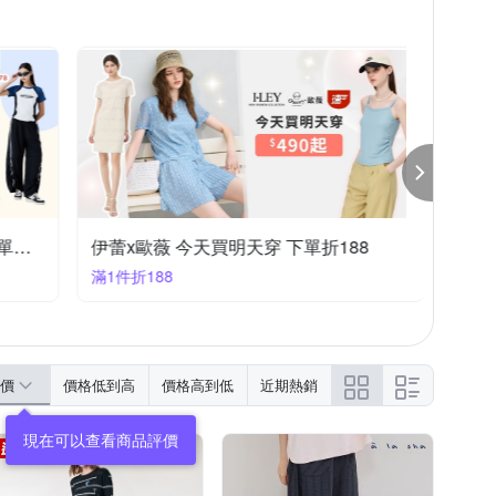
力 夏末煥新 人氣穿搭 下單折188
伊蕾x歐薇 今天買明天穿 下單折188
earth
滿1件折188
滿888折
價
價格低到高
價格高到低
近期熱銷