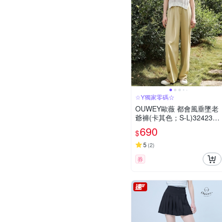
☆Y獨家零碼☆
OUWEY歐薇 都會風垂墜老
爺褲(卡其色；S-L)3242326
520
690
$
5
(
2
)
券