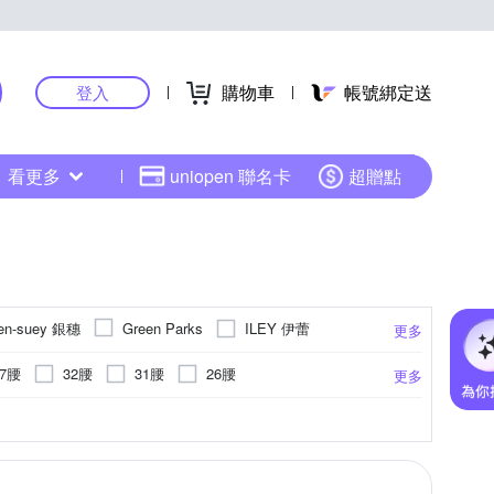
購物車
帳號綁定送
登入
看更多
uniopen 聯名卡
超贈點
en-suey 銀穗
ILEY 伊蕾
Green Parks
更多
MYSHEROS 蜜雪兒
MYVEGA 麥雪爾
27腰
32腰
31腰
26腰
更多
UAN DONGLI 元動力
其他品牌
37腰
39腰
41腰
塗鴉
縮口褲
蕾絲
內搭褲
貓鬚抓痕
吊帶褲
點點
吊帶裙
更多
更多