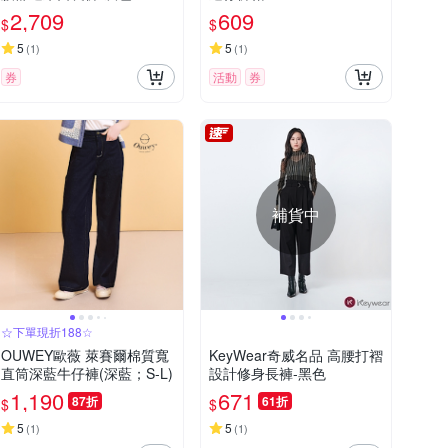
2,709
609
$
$
5
5
(
1
)
(
1
)
券
活動
券
補貨中
☆下單現折188☆
OUWEY歐薇 萊賽爾棉質寬
KeyWear奇威名品 高腰打褶
直筒深藍牛仔褲(深藍；S-L)
設計修身長褲-黑色
1,190
671
87折
61折
$
$
5
5
(
1
)
(
1
)