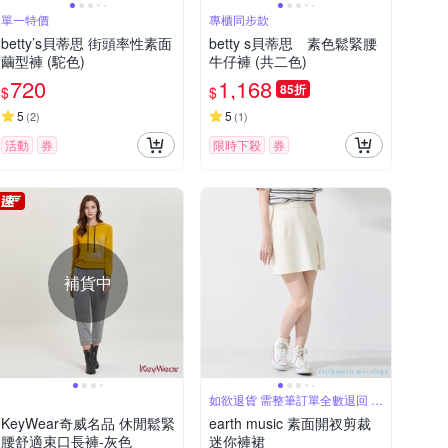
單一特價
專櫃同步款
betty’s貝蒂思 街頭率性素面
betty s貝蒂思 素色鬆緊腰
繭型褲 (駝色)
牛仔褲 (共二色)
720
1,168
85折
$
$
5
5
(
2
)
(
1
)
活動
券
限時下殺
券
補貨中
如欲退貨 需整筆訂單全數退回 不
能單退
KeyWear奇威名品 休閒鬆緊
earth music 素面開衩剪裁
腰舒適束口長褲-灰色
迷你褲裙