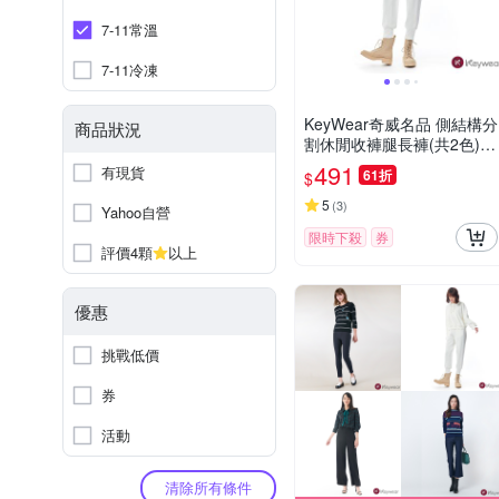
7-11常溫
7-11冷凍
KeyWear奇威名品 側結構分
商品狀況
割休閒收褲腿長褲(共2色)-
白色
491
有現貨
61折
$
5
(
3
)
Yahoo自營
限時下殺
券
評價4顆
以上
優惠
挑戰低價
券
活動
清除所有條件