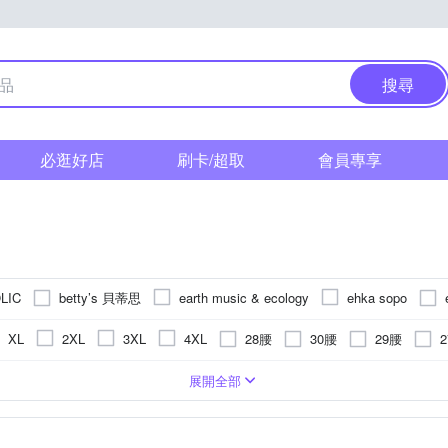
搜尋
必逛好店
刷卡/超取
會員專享
betty’s 貝蒂思
LIC
earth music & ecology
ehka sopo
KeyWear 奇威名品
LUNG.L 林佳樺
MEDUSA 曼度莎
28腰
30腰
29腰
XL
2XL
3XL
4XL
奇若名品
YVONNE 以旺傢飾
Y
Samansa Mos2
SO NICE
24腰
34腰
23腰
35腰
36腰
Freesize
水洗刷色
膝上
褲裙
麻
窄管
五分
動物毛料
靴型褲/喇叭褲
格紋
靴型褲/喇叭褲
迷你
印花
絲
西裝褲
人造皮革
男友褲/錐形褲
文字
工作褲
條紋
極緊身
雪紡
男友褲/錐形褲
圖騰/
展開全部