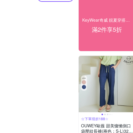
KeyWear奇威 靚夏穿搭企劃 28折起搶購
滿2件享5折
☆下單現折188☆
OUWEY歐薇 甜美慵懶側口
袋壓紋長褲(兩色；S-L)323