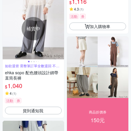
1,116
$
4.3
(
1
)
活動
券
加入購物車
補貨中
如欲退貨 需整筆訂單全數退回 不能
單退
ehka sopo 配色腰頭設計綁帶
直筒長褲
1,040
$
4
(
1
)
活動
券
貨到通知我
商品折價券
150元