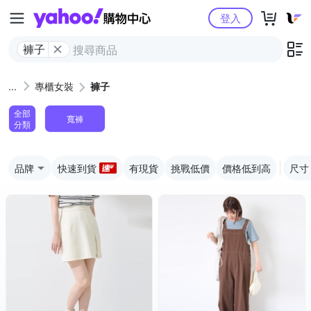
Yahoo購物中心
登入
褲子
專櫃女裝
褲子
全部
寬褲
分類
品牌
快速到貨
有現貨
挑戰低價
價格低到高
尺寸