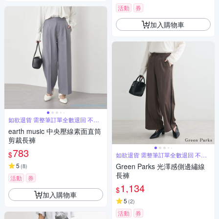
活動
券
加入購物車
如欲退貨 需整筆訂單全數退回 不能
單退
earth music 中央壓線素面直筒
剪裁長褲
783
$
如欲退貨 需整筆訂單全數退回 不能
單退
5
Green Parks 光澤感側邊繡線
(
8
)
長褲
活動
券
1,134
$
加入購物車
5
(
2
)
活動
券