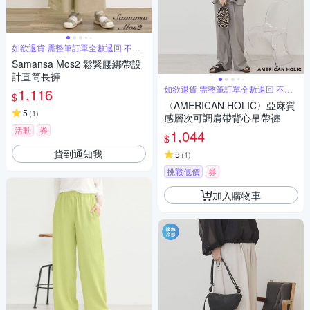
如欲退貨 需整筆訂單全數退回 不能
單退
Samansa Mos2 鬆緊腰綁帶設
計直筒長褲
如欲退貨 需整筆訂單全數退回 不能
1,116
$
單退
〈AMERICAN HOLIC〉亞麻質
5
(
1
)
感層次可調肩帶背心吊帶褲
活動
券
1,044
$
貨到通知我
5
(
1
)
挑戰低價
券
加入購物車