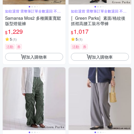
如欲退貨 需整筆訂單全數退回 不能
如欲退貨 需整筆訂單全數退回 不能
單退
單退
Samansa Mos2 多種圖案寬鬆
〚Green Parks〛素面/格紋後
版型燈籠褲
抓褶高腰工裝吊帶褲
1,229
1,017
$
$
5
5
(
1
)
(
1
)
活動
券
活動
券
加入購物車
加入購物車