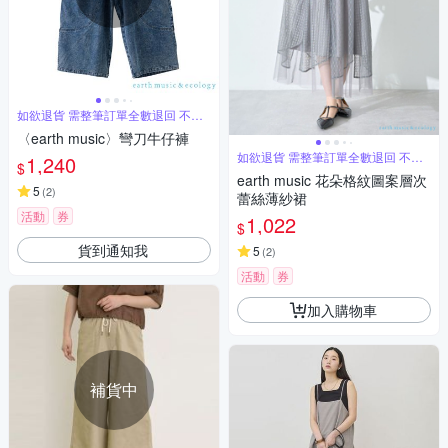
如欲退貨 需整筆訂單全數退回 不能
單退
〈earth music〉彎刀牛仔褲
如欲退貨 需整筆訂單全數退回 不能
1,240
$
單退
earth music 花朵格紋圖案層次
5
(
2
)
蕾絲薄紗裙
活動
券
1,022
$
貨到通知我
5
(
2
)
活動
券
加入購物車
補貨中