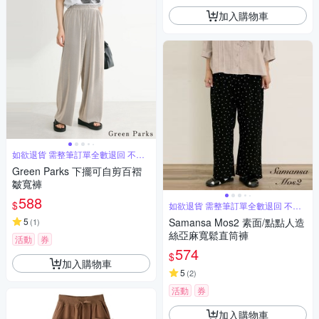
加入購物車
如欲退貨 需整筆訂單全數退回 不能
單退
Green Parks 下擺可自剪百褶
皺寬褲
588
$
如欲退貨 需整筆訂單全數退回 不能
單退
5
Samansa Mos2 素面/點點人造
(
1
)
絲亞麻寬鬆直筒褲
活動
券
574
$
加入購物車
5
(
2
)
活動
券
加入購物車