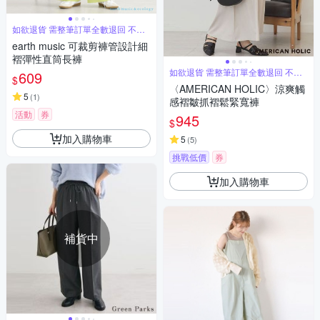
如欲退貨 需整筆訂單全數退回 不能
單退
earth music 可裁剪褲管設計細
褶彈性直筒長褲
如欲退貨 需整筆訂單全數退回 不能
609
$
單退
〈AMERICAN HOLIC〉涼爽觸
5
(
1
)
感褶皺抓褶鬆緊寬褲
活動
券
945
$
加入購物車
5
(
5
)
挑戰低價
券
加入購物車
補貨中