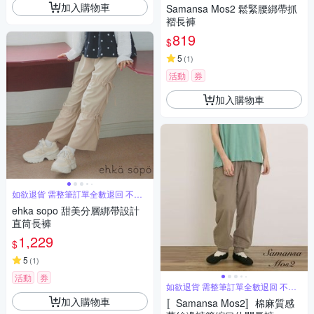
單退
加入購物車
Samansa Mos2 鬆緊腰綁帶抓
褶長褲
819
$
5
(
1
)
活動
券
加入購物車
如欲退貨 需整筆訂單全數退回 不能
單退
ehka sopo 甜美分層綁帶設計
直筒長褲
1,229
$
5
(
1
)
活動
券
如欲退貨 需整筆訂單全數退回 不能
單退
加入購物車
〚Samansa Mos2〛棉麻質感