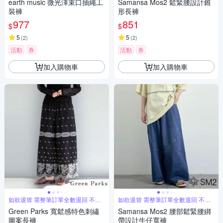
earth music 微光澤束口抽繩工
Samansa Mos2 鬆緊腰設計錐
裝褲
形長褲
977
851
$
$
5
5
(
2
)
(
2
)
活動
券
活動
券
加入購物車
加入購物車
如欲退貨 需整筆訂單全數退回 不能
如欲退貨 需整筆訂單全數退回 不能
單退
單退
Green Parks 寬鬆感特色刺繡
Samansa Mos2 腰部鬆緊腰綁
圖案長褲
帶設計牛仔寬褲