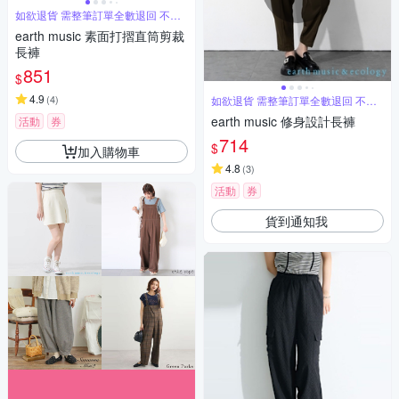
如欲退貨 需整筆訂單全數退回 不能
單退
earth music 素面打摺直筒剪裁
長褲
851
$
4.9
(
4
)
如欲退貨 需整筆訂單全數退回 不能
單退
earth music 修身設計長褲
活動
券
714
$
加入購物車
4.8
(
3
)
活動
券
貨到通知我