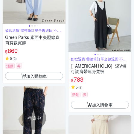
如欲退貨 需整筆訂單全數退回 不能
單退
Green Parks 素面中央壓線直
筒剪裁寬褲
860
$
5
(
2
)
如欲退貨 需整筆訂單全數退回 不能
單退
〚AMERICAN HOLIC〛深V領
活動
券
可調肩帶連身寬褲
加入購物車
783
$
5
(
2
)
活動
券
加入購物車
補貨中