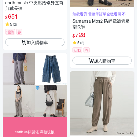
earth music 中央壓摺修身直筒
剪裁長褲
如欲退貨 需整筆訂單全數退回 不能
651
$
單退
Samansa Mos2 防靜電褲管壓
5
(
2
)
摺長褲
活動
券
728
$
加入購物車
5
(
2
)
活動
券
加入購物車
earth 半額開催 滿額現抵!