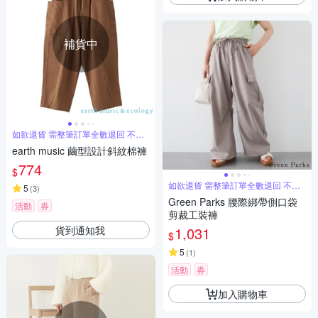
補貨中
如欲退貨 需整筆訂單全數退回 不能
單退
earth music 繭型設計斜紋棉褲
774
$
如欲退貨 需整筆訂單全數退回 不能
5
(
3
)
單退
Green Parks 腰際綁帶側口袋
活動
券
剪裁工裝褲
貨到通知我
1,031
$
5
(
1
)
活動
券
加入購物車