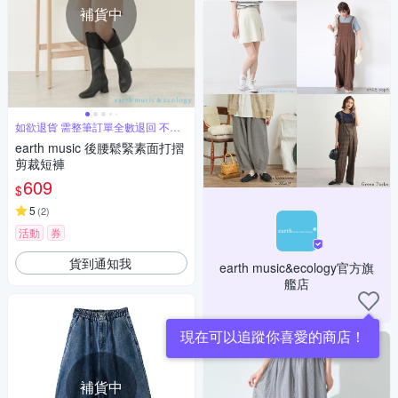
補貨中
如欲退貨 需整筆訂單全數退回 不能
單退
earth music 後腰鬆緊素面打摺
剪裁短褲
609
$
5
(
2
)
活動
券
貨到通知我
earth music&ecology官方旗
艦店
現在可以追蹤你喜愛的商店！
補貨中