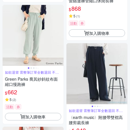
蕾絲邊褲管縮口休閒長褲
868
$
5
(
1
)
活動
券
加入購物車
如欲退貨 需整筆訂單全數退回 不能
單退
Green Parks 喬其紗斜紋布面
縮口慢跑褲
662
$
5
(
2
)
活動
券
如欲退貨 需整筆訂單全數退回 不能
單退
加入購物車
〈earth music〉附腰帶雙褶高
腰剪裁長褲