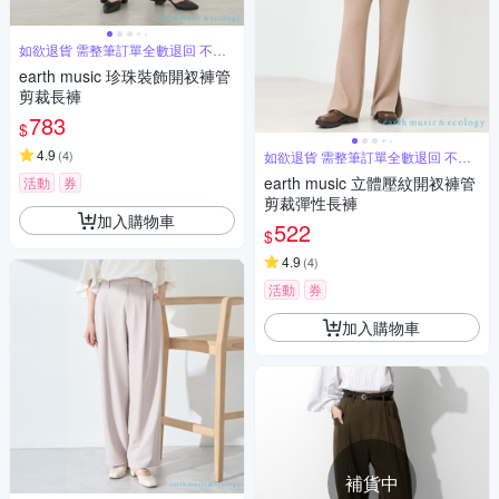
如欲退貨 需整筆訂單全數退回 不能
單退
earth music 珍珠裝飾開衩褲管
剪裁長褲
783
$
4.9
(
4
)
如欲退貨 需整筆訂單全數退回 不能
單退
earth music 立體壓紋開衩褲管
活動
券
剪裁彈性長褲
加入購物車
522
$
4.9
(
4
)
活動
券
加入購物車
補貨中