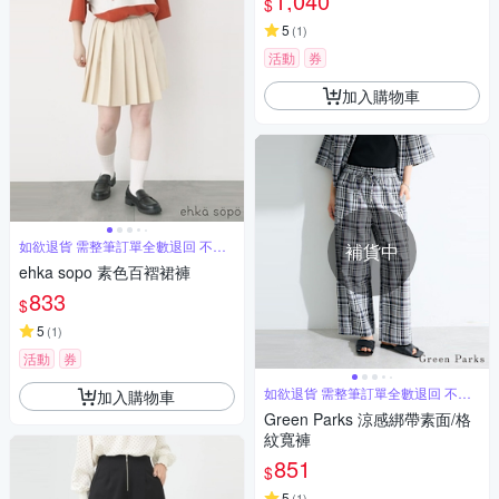
1,040
$
5
(
1
)
活動
券
加入購物車
如欲退貨 需整筆訂單全數退回 不能
補貨中
單退
ehka sopo 素色百褶裙褲
833
$
5
(
1
)
活動
券
如欲退貨 需整筆訂單全數退回 不能
加入購物車
單退
Green Parks 涼感綁帶素面/格
紋寬褲
851
$
5
(
1
)