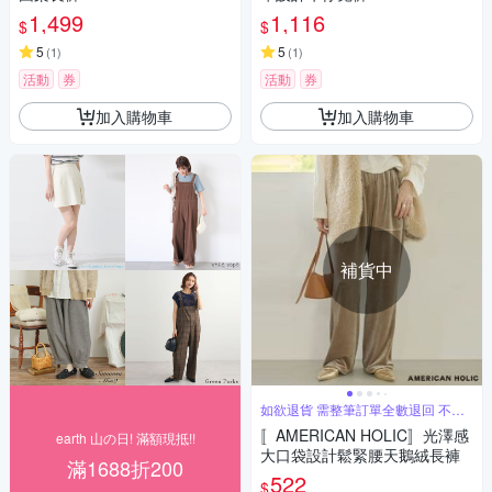
1,499
1,116
$
$
5
5
(
1
)
(
1
)
活動
券
活動
券
加入購物車
加入購物車
補貨中
如欲退貨 需整筆訂單全數退回 不能
單退
〚AMERICAN HOLIC〛光澤感
earth 山の日! 滿額現抵!!
大口袋設計鬆緊腰天鵝絨長褲
滿1688折200
522
$