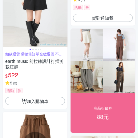
活動
券
貨到通知我
如欲退貨 需整筆訂單全數退回 不能
單退
earth music 前拉鍊設計打摺剪
裁短褲
522
$
5
(
2
)
活動
券
加入購物車
商品折價券
88元