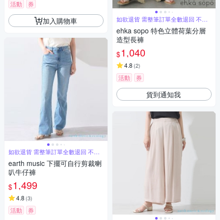
活動
券
如欲退貨 需整筆訂單全數退回 不能
加入購物車
單退
ehka sopo 特色立體荷葉分層
造型長褲
1,040
$
4.8
(
2
)
活動
券
貨到通知我
如欲退貨 需整筆訂單全數退回 不能
單退
earth music 下擺可自行剪裁喇
叭牛仔褲
1,499
$
4.8
(
3
)
活動
券