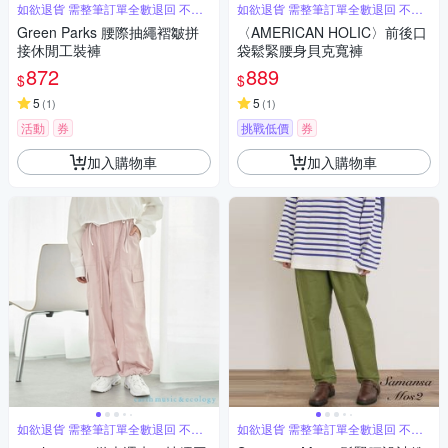
如欲退貨 需整筆訂單全數退回 不能
如欲退貨 需整筆訂單全數退回 不能
單退
單退
Green Parks 腰際抽繩褶皺拼
〈AMERICAN HOLIC〉前後口
接休閒工裝褲
袋鬆緊腰身貝克寬褲
872
889
$
$
5
5
(
1
)
(
1
)
活動
券
挑戰低價
券
加入購物車
加入購物車
如欲退貨 需整筆訂單全數退回 不能
如欲退貨 需整筆訂單全數退回 不能
單退
單退