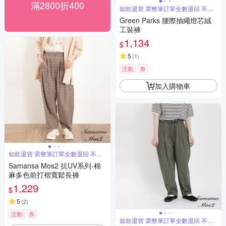
滿2800折400
如欲退貨 需整筆訂單全數退回 不能
單退
Green Parks 腰際抽繩燈芯絨
工裝褲
1,134
$
5
(
1
)
活動
券
加入購物車
如欲退貨 需整筆訂單全數退回 不能
單退
Samansa Mos2 抗UV系列-棉
麻多色前打褶寬鬆長褲
1,229
$
5
(
2
)
活動
券
如欲退貨 需整筆訂單全數退回 不能