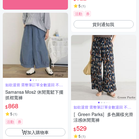
5
(
1
)
活動
券
貨到通知我
如欲退貨 需整筆訂單全數退回 不能
單退
Samansa Mos2 休閒寬鬆下擺
抓褶寬褲
868
$
如欲退貨 需整筆訂單全數退回 不能
單退
5
〚Green Parks〛多色圖樣光滑
(
1
)
涼感休閒寬褲
活動
券
529
$
加入購物車
5
(
1
)