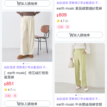
如欲退貨 需整筆訂單全數退回 不能
加入購物車
單退
earth music 素面縲縈縐紗寬褲
609
$
4.7
(
2
)
活動
券
加入購物車
如欲退貨 需整筆訂單全數退回 不能
單退
〚earth music〛燈芯絨打褶剪
裁寬褲
851
$
4.7
(
1
)
活動
券
如欲退貨 需整筆訂單全數退回 不能
單退
加入購物車
earth music 中央壓線側褲管開