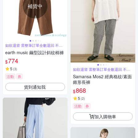
補貨中
如欲退貨 需整筆訂單全數退回 不能
單退
earth music 繭型設計斜紋棉褲
774
$
5
(
3
)
如欲退貨 需整筆訂單全數退回 不能
單退
Samansa Mos2 經典格紋/素面
活動
券
錐形長褲
貨到通知我
868
$
5
(
2
)
活動
券
加入購物車