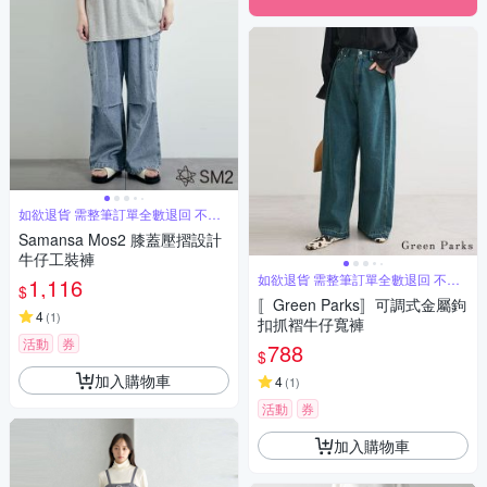
如欲退貨 需整筆訂單全數退回 不能
單退
Samansa Mos2 膝蓋壓摺設計
牛仔工裝褲
如欲退貨 需整筆訂單全數退回 不能
1,116
$
單退
〚Green Parks〛可調式金屬鉤
4
(
1
)
扣抓褶牛仔寬褲
活動
券
788
$
加入購物車
4
(
1
)
活動
券
加入購物車