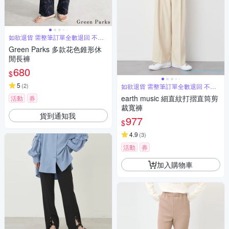
如欲退貨 需整筆訂單全數退回 不能
單退
Green Parks 多款花色錐形休
閒長褲
680
$
5
(
2
)
如欲退貨 需整筆訂單全數退回 不能
單退
earth music 細直紋打摺直筒剪
活動
券
裁寬褲
貨到通知我
977
$
4.9
(
3
)
活動
券
加入購物車