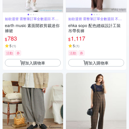
如欲退貨 需整筆訂單全數退回 不能
如欲退貨 需整筆訂單全數退回 不能
單退
單退
earth music 素面開衩剪裁迷你
ehka sopo 配色縫線設計工裝
褲裙
吊帶長褲
783
1,117
$
$
5
5
(
1
)
(
1
)
活動
券
活動
券
加入購物車
加入購物車