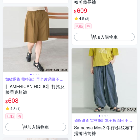
衩剪裁長褲
609
$
4.5
(
3
)
活動
券
加入購物車
如欲退貨 需整筆訂單全數退回 不能
單退
〚AMERICAN HOLIC〛打摺及
膝貝克短褲
608
$
4.3
(
1
)
活動
券
如欲退貨 需整筆訂單全數退回 不能
單退
加入購物車
Samansa Mos2 牛仔/斜紋布下
擺捲邊筒褲