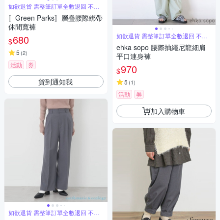
如欲退貨 需整筆訂單全數退回 不能
單退
〚Green Parks〛層疊腰際綁帶
休閒寬褲
如欲退貨 需整筆訂單全數退回 不能
680
$
單退
ehka sopo 腰際抽繩尼龍細肩
5
(
2
)
平口連身褲
活動
券
970
$
貨到通知我
5
(
1
)
活動
券
加入購物車
如欲退貨 需整筆訂單全數退回 不能
單退