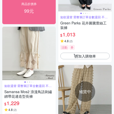
商品折價券
99元
如欲退貨 需整筆訂單全數退回 不能
單退
Green Parks 花卉圖騰蕾絲工
裝褲
1,013
$
4.8
(
2
)
活動
券
加入購物車
如欲退貨 需整筆訂單全數退回 不能
單退
補貨中
Samansa Mos2 浪漫鳥語刺繡
綁帶花邊造型長褲
1,229
$
4.8
(
2
)