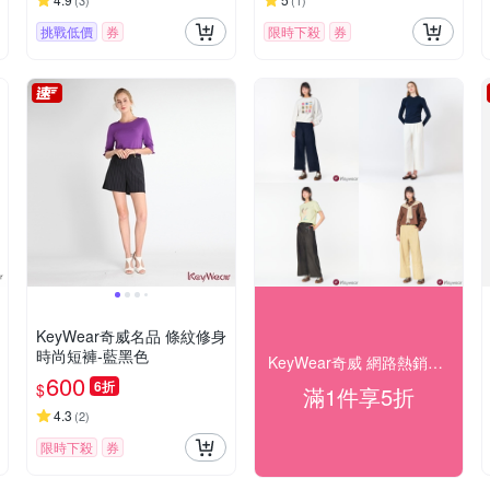
(
3
)
(
1
)
挑戰低價
券
限時下殺
券
KeyWear奇威名品 條紋修身
時尚短褲-藍黑色
KeyWear奇威 網路熱銷限時50% off
600
6折
$
滿1件享5折
4.3
(
2
)
限時下殺
券