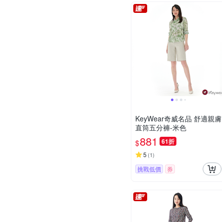
KeyWear奇威名品 舒適親膚
直筒五分褲-米色
881
61折
$
5
(
1
)
挑戰低價
券