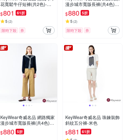
花寬鬆牛仔短褲(共2色)-深
漫步城市寬版長褲(共4色)-
藍色
深咖啡色
801
880
61折
5折
$
$
5
5
(
2
)
(
2
)
限時下殺
券
限時下殺
券
KeyWear奇威名品 網路獨家
KeyWear奇威名品 珠鍊裝飾
漫步城市寬版長褲(共4色)-
斜紋五分褲-米色
卡其色
880
881
5折
61折
$
$
5