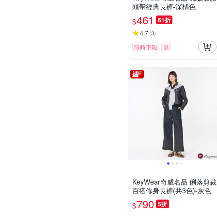
頭帶經典長褲-深橘色
461
61折
$
4.7
(
3
)
限時下殺
券
KeyWear奇威名品 俐落剪裁
百搭修身長褲(共3色)-灰色
790
5折
$