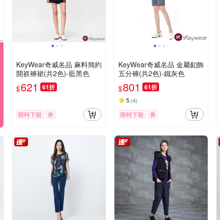
KeyWear奇威名品 麻料簡約
KeyWear奇威名品 金屬釦飾
開衩褲裙(共2色)-藍黑色
五分褲(共2色)-鐵灰色
621
801
61折
61折
$
$
5
(
4
)
限時下殺
券
限時下殺
券