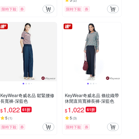
(
2
)
限時下殺
券
限時下殺
券
KeyWear奇威名品 鬆緊腰修
KeyWear奇威名品 條紋織帶
長寬褲-深藍色
休閒直筒寬褲長褲-深藍色
1,022
1,022
61折
61折
$
$
5
5
(
1
)
(
3
)
限時下殺
券
限時下殺
券