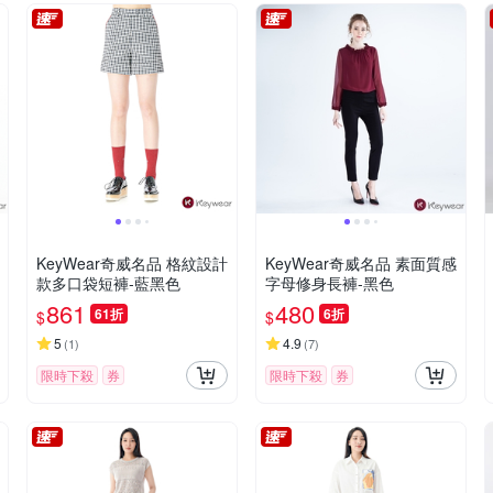
KeyWear奇威名品 格紋設計
KeyWear奇威名品 素面質感
款多口袋短褲-藍黑色
字母修身長褲-黑色
861
480
61折
6折
$
$
5
4.9
(
1
)
(
7
)
限時下殺
券
限時下殺
券