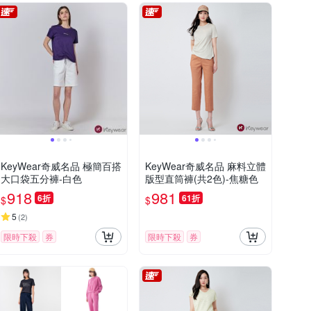
KeyWear奇威名品 極簡百搭
KeyWear奇威名品 麻料立體
大口袋五分褲-白色
版型直筒褲(共2色)-焦糖色
918
981
6折
61折
$
$
5
(
2
)
限時下殺
券
限時下殺
券