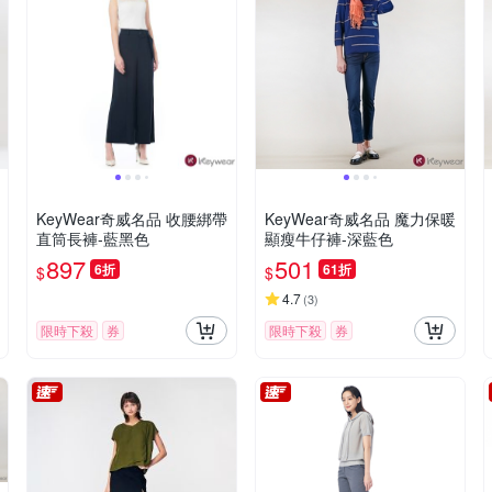
KeyWear奇威名品 收腰綁帶
KeyWear奇威名品 魔力保暖
直筒長褲-藍黑色
顯瘦牛仔褲-深藍色
897
501
6折
61折
$
$
4.7
(
3
)
限時下殺
券
限時下殺
券