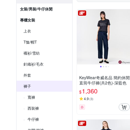
女裝/男裝/牛仔休閒
專櫃女裝
上衣
T恤/帽T
襯衫/雪紡
針織衫/毛衣
外套
KeyWear奇威名品 簡約休閒
直筒牛仔褲(共2色)-深藍色
褲子
1,360
$
寬褲
4.9
(
3
)
券
西裝褲
牛仔褲