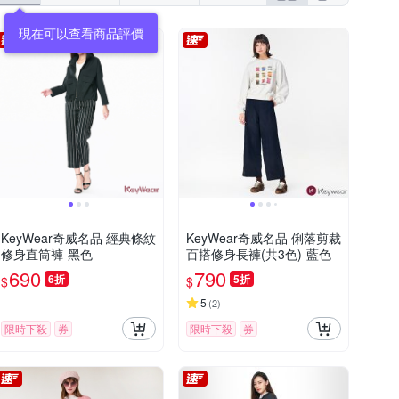
KeyWear奇威名品 經典條紋
KeyWear奇威名品 俐落剪裁
修身直筒褲-黑色
百搭修身長褲(共3色)-藍色
690
790
6折
5折
$
$
5
(
2
)
限時下殺
券
限時下殺
券