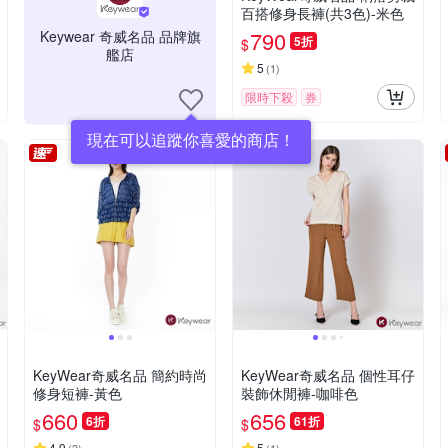
百搭修身長褲(共3色)-米色
790
Keywear 奇威名品 品牌旗
5折
$
艦店
5
(
1
)
限時下殺
券
現在可以追蹤你喜愛的商店！
KeyWear奇威名品 簡約時尚
KeyWear奇威名品 個性耳仔
修身短褲-黃色
裝飾休閒褲-咖啡色
660
656
6折
61折
$
$
4.9
5