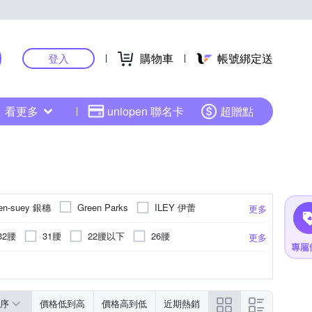
購物車
帳號綁定送
登入
看更多
uniopen 聯名卡
超贈點
en-suey 銀穗
ILEY 伊蕾
Green Parks
更多
蜜雪兒
MYVEGA 麥雪爾
OUWEY 歐薇
32腰
31腰
22腰以下
26腰
更多
力
其他品牌
41腰
塗鴉
縮口褲
蕾絲
吊帶褲
貓鬚抓痕
內搭褲
點點
吊帶裙
更多
更多
序
價格低到高
價格高到低
近期熱銷