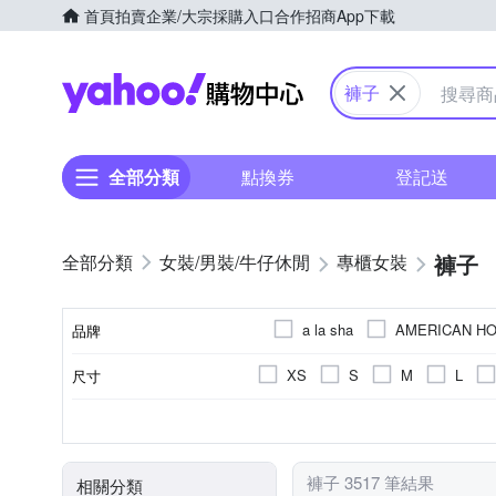
首頁
拍賣
企業/大宗採購入口
合作招商
App下載
Yahoo購物中心
褲子
全部分類
點換券
登記送
褲子
女裝/男裝/牛仔休閒
專櫃女裝
a la sha
AMERICAN HO
品牌
KeyWea
Just J’S Miss
XS
S
M
L
尺寸
品牌名稱
Qiruo 奇若名品
Samans
33腰
25腰
Freesize
素色
休閒褲
全長
一般版型
人造纖維
拼接
九分
寬褲
寬版
棉
刺繡
七分
裙子
牛仔
直筒
顏色
風格元素
款式
長度
版型
主材質
刷破破壞
連身褲
飛鼠褲
動物紋
褲子 3517 筆結果
相關分類