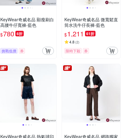
KeyWear奇威名品 顯瘦刷白
KeyWear奇威名品 微寬鬆直
高腰牛仔寬褲-藍色
筒水洗牛仔長褲-藍色
780
1,211
6折
61折
$
$
4.8
(
2
)
挑戰低價
券
限時下殺
券
KeyWear奇威名品 熱氣球印
KeyWear奇威名品 網路獨家