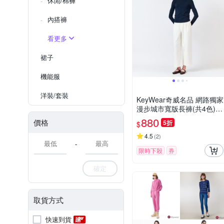
休閒/棉褲
內搭褲
看更多
裙子
機能服
洋裝/套裝
KeyWear奇威名品 網路獨家
漫步城市寬版長褲(共4色)-
白色
880
價格
5折
$
4.5
(
2
)
-
限時下殺
券
確定
取貨方式
快速到貨