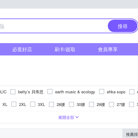
搜尋
必逛好店
刷卡/超取
會員專享
betty’s 貝蒂思
LIC
earth music & ecology
ehka sopo
r 奇威名品
LUNG.L 林佳樺
MEDUSA 曼度莎
MYSHEROS 
28腰
30腰
29腰
27腰
XL
2XL
3XL
YVONNE 以旺傢飾
YUAN DONGLI 元動
a Mos2
SO NICE
34腰
24腰
35腰
23腰
36腰
37腰
39腰
水洗刷色
膝上
褲裙
麻
窄管
五分
動物毛料
靴型褲/喇叭褲
格紋
靴型褲/喇叭褲
迷你
印花
絲
西裝褲
人造皮革
男友褲/錐形褲
文字
工作褲
條紋
極緊身
雪紡
男友褲/錐形褲
圖騰/
展開全部
推薦排