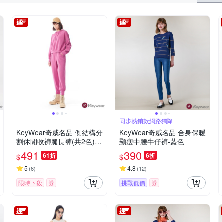
同步熱銷款網路獨降
KeyWear奇威名品 側結構分
KeyWear奇威名品 合身保暖
割休閒收褲腿長褲(共2色)-
顯瘦中腰牛仔褲-藍色
紫紅色
491
390
61折
6折
$
$
5
4.8
(
6
)
(
12
)
限時下殺
券
挑戰低價
券