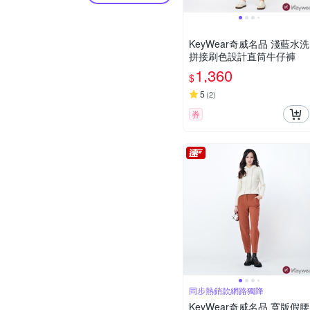
KeyWear奇威名品 淺藍水洗
拼接刷色設計直筒牛仔褲
1,360
$
5
(
2
)
券
同步熱銷款網路獨降
KeyWear奇威名品 寬版假腰