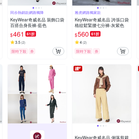
同步熱銷款網路獨降
雅虎網路獨家款
KeyWear奇威名品 裝飾口袋
KeyWear奇威名品 誇張口袋
百搭合身長褲-藍色
格紋鬆緊腰七分褲-灰紫色
461
560
61折
61折
$
$
3.5
4
(
2
)
(
2
)
限時下殺
券
限時下殺
券
KeyWear奇威名品 俐落剪裁