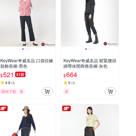
KeyWear奇威名品 口袋拉鍊
KeyWear奇威名品 鬆緊腰頭
裝飾長褲-黑色
綁帶休閒商務長褲-灰色
521
664
61折
$
$
4.8
5
(
4
)
(
3
)
限時下殺
券
券