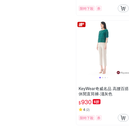
限時下殺
券
KeyWear奇威名品 高腰百搭
休閒直筒褲-淺灰色
930
6折
$
4
(
2
)
限時下殺
券