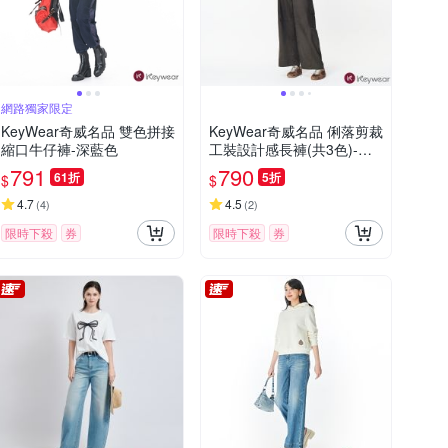
網路獨家限定
KeyWear奇威名品 雙色拼接
KeyWear奇威名品 俐落剪裁
縮口牛仔褲-深藍色
工裝設計感長褲(共3色)-深
灰色
791
790
61折
5折
$
$
4.7
4.5
(
4
)
(
2
)
限時下殺
券
限時下殺
券