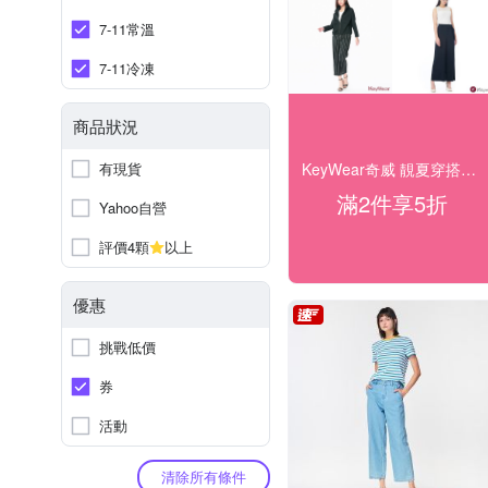
7-11常溫
7-11冷凍
商品狀況
KeyWear奇威 靚夏穿搭企劃 28折起搶購
有現貨
滿2件享5折
Yahoo自營
評價4顆
以上
優惠
挑戰低價
券
活動
清除所有條件