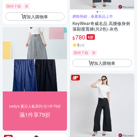
限時下殺
券
加入購物車
網路熱銷，春夏新品上市
KeyWear奇威名品 高腰修身俐
落顯瘦寬褲(共2色)-灰色
780
6折
$
5
(
1
)
限時下殺
券
加入購物車
betty's 夏日人氣系列 任1件79折
滿1件享79折