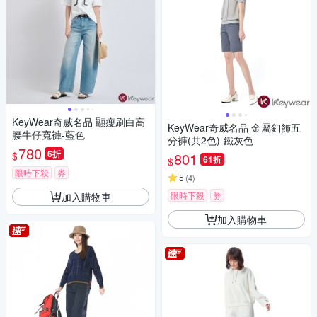
KeyWear奇威名品 顯瘦刷白高
KeyWear奇威名品 金屬釦飾五
腰牛仔寬褲-藍色
分褲(共2色)-鐵灰色
780
6折
$
801
61折
$
限時下殺
券
5
(
4
)
限時下殺
券
加入購物車
加入購物車