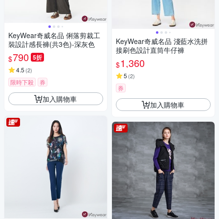
KeyWear奇威名品 俐落剪裁工
KeyWear奇威名品 淺藍水洗拼
裝設計感長褲(共3色)-深灰色
接刷色設計直筒牛仔褲
790
5折
$
1,360
$
4.5
(
2
)
5
(
2
)
限時下殺
券
券
加入購物車
加入購物車