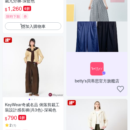
裁九分褲-深藍色
1,260
6折
$
限時下殺
券
加入購物車
betty's貝蒂思官方旗艦店
KeyWear奇威名品 俐落剪裁工
裝設計感長褲(共3色)-深褐色
790
5折
$
2
(
1
)