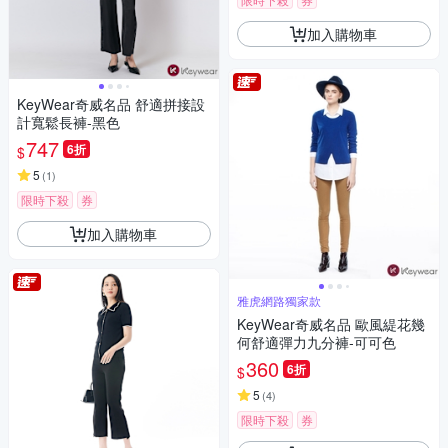
加入購物車
KeyWear奇威名品 舒適拼接設
計寬鬆長褲-黑色
747
6折
$
5
(
1
)
限時下殺
券
加入購物車
雅虎網路獨家款
KeyWear奇威名品 歐風緹花幾
何舒適彈力九分褲-可可色
360
6折
$
5
(
4
)
限時下殺
券