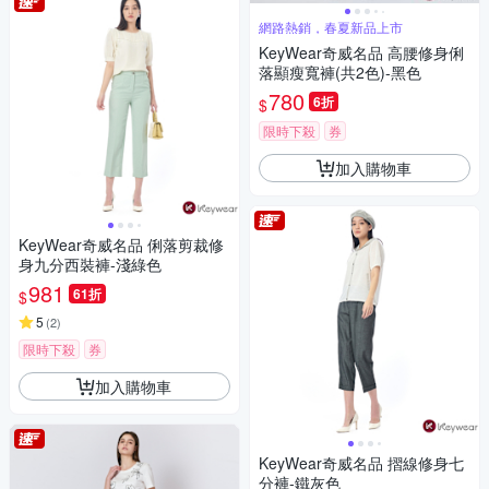
網路熱銷，春夏新品上市
KeyWear奇威名品 高腰修身俐
落顯瘦寬褲(共2色)-黑色
780
6折
$
限時下殺
券
加入購物車
KeyWear奇威名品 俐落剪裁修
身九分西裝褲-淺綠色
981
61折
$
5
(
2
)
限時下殺
券
加入購物車
KeyWear奇威名品 摺線修身七
分褲-鐵灰色