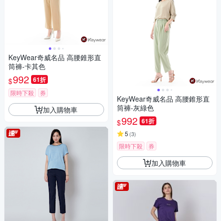
KeyWear奇威名品 高腰錐形直
筒褲-卡其色
992
61折
$
限時下殺
券
KeyWear奇威名品 高腰錐形直
筒褲-灰綠色
加入購物車
992
61折
$
5
(
3
)
限時下殺
券
加入購物車