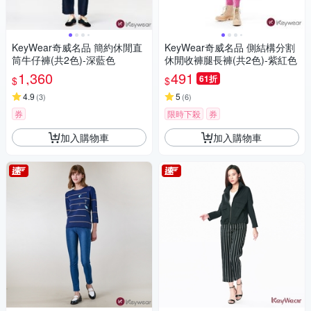
KeyWear奇威名品 簡約休閒直
KeyWear奇威名品 側結構分割
筒牛仔褲(共2色)-深藍色
休閒收褲腿長褲(共2色)-紫紅色
1,360
491
61折
$
$
4.9
5
(
3
)
(
6
)
券
限時下殺
券
加入購物車
加入購物車