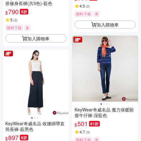
搭修身長褲(共3色)-藍色
4.5
(
2
)
790
5折
$
限時下殺
券
5
(
2
)
加入購物車
限時下殺
券
加入購物車
KeyWear奇威名品 魔力保暖顯
瘦牛仔褲-深藍色
501
KeyWear奇威名品 收腰綁帶直
61折
$
筒長褲-藍黑色
4.7
(
3
)
897
6折
$
限時下殺
券