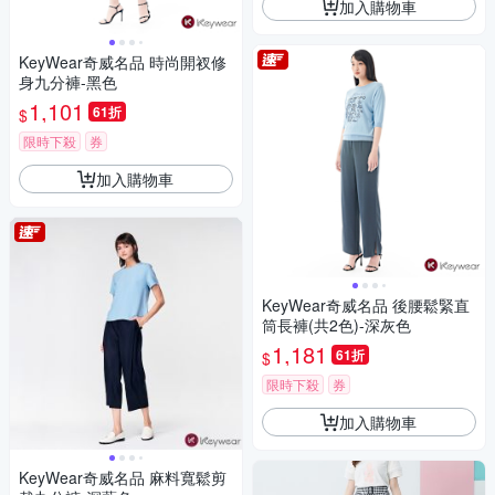
加入購物車
KeyWear奇威名品 時尚開衩修
身九分褲-黑色
1,101
61折
$
限時下殺
券
加入購物車
KeyWear奇威名品 後腰鬆緊直
筒長褲(共2色)-深灰色
1,181
61折
$
限時下殺
券
加入購物車
KeyWear奇威名品 麻料寬鬆剪