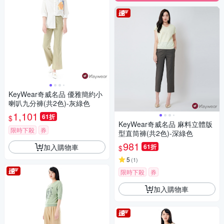
KeyWear奇威名品 優雅簡約小
喇叭九分褲(共2色)-灰綠色
1,101
61折
$
KeyWear奇威名品 麻料立體版
限時下殺
券
型直筒褲(共2色)-深綠色
981
加入購物車
61折
$
5
(
1
)
限時下殺
券
加入購物車