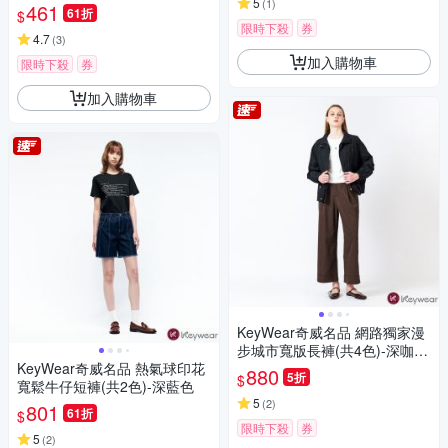
5
(
1
)
461
61折
$
限時下殺
券
4.7
(
3
)
加入購物車
限時下殺
券
加入購物車
KeyWear奇威名品 網路獨家漫
步城市寬版長褲(共4色)-深咖啡
KeyWear奇威名品 熱氣球印花
色
880
5折
$
寬鬆牛仔短褲(共2色)-深藍色
5
(
2
)
801
61折
$
限時下殺
券
5
(
2
)