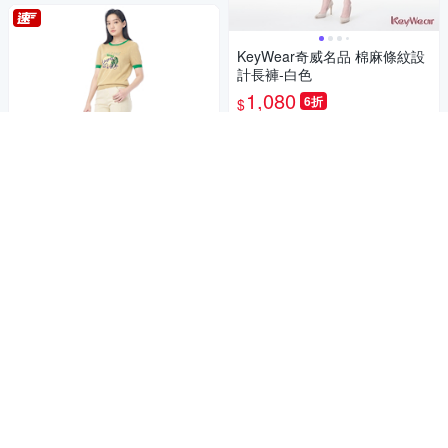
KeyWear奇威名品 棉麻條紋設
計長褲-白色
1,080
6折
$
5
(
1
)
限時下殺
券
加入購物車
KeyWear奇威名品 淺色休閒分
割微收褲腿九分褲-米色
992
61折
$
限時下殺
券
加入購物車