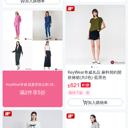
加入購物車
KeyWear奇威名品 麻料簡約開
衩褲裙(共2色)-藍黑色
621
KeyWear奇威 靚夏穿搭企劃 28折起搶購
61折
$
滿2件享5折
限時下殺
券
加入購物車