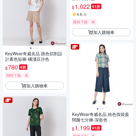
1,022
61折
$
4.9
(
3
)
限時下殺
券
加入購物車
KeyWear奇威名品 跳色切割設
計素色短褲-橘淺豆沙色
780
6折
$
限時下殺
券
加入購物車
KeyWear奇威名品 純色假袋蓋
闊腿七分褲-深藍色
1,199
61折
$
限時下殺
券