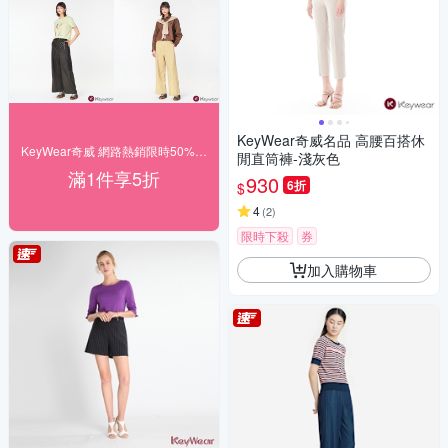
KeyWear奇威名品 高腰百搭休
KeyWear奇威 網路熱銷限時50% off
閒直筒褲-淺灰色
滿1件享5折
930
6折
$
4
(
2
)
限時下殺
券
加入購物車