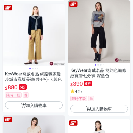
KeyWear奇威名品 簡約色織條
KeyWear奇威名品 網路獨家漫
紋寬管七分褲-深藍色
步城市寬版長褲(共4色)-卡其色
390
6折
$
880
5折
$
4
(
1
)
限時下殺
券
限時下殺
券
加入購物車
加入購物車