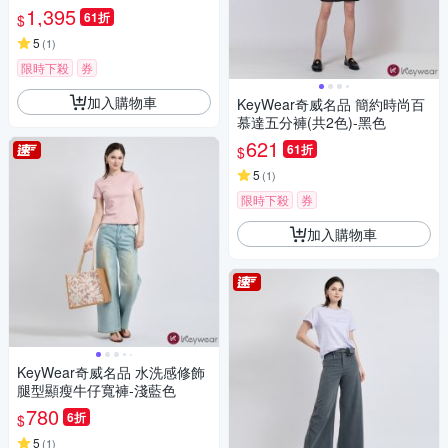
1,395
61折
$
5
(
1
)
限時下殺
券
加入購物車
KeyWear奇威名品 簡約時尚百
慕達五分褲(共2色)-黑色
621
61折
$
5
(
1
)
限時下殺
券
加入購物車
KeyWear奇威名品 水洗感修飾
腿型顯瘦牛仔寬褲-淺藍色
780
6折
$
5
(
1
)