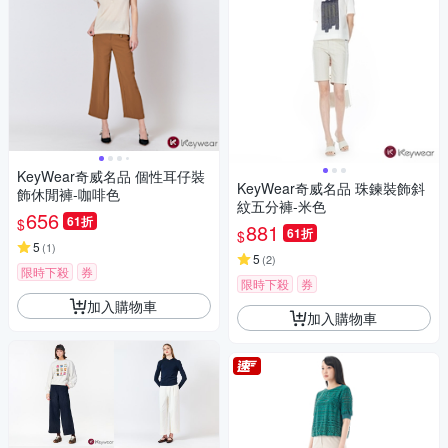
KeyWear奇威名品 個性耳仔裝
KeyWear奇威名品 珠鍊裝飾斜
飾休閒褲-咖啡色
紋五分褲-米色
656
61折
$
881
61折
$
5
(
1
)
5
(
2
)
限時下殺
券
限時下殺
券
加入購物車
加入購物車