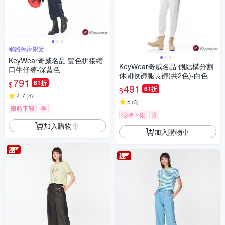
網路獨家限定
KeyWear奇威名品 雙色拼接縮
KeyWear奇威名品 側結構分割
口牛仔褲-深藍色
休閒收褲腿長褲(共2色)-白色
791
61折
$
491
61折
$
4.7
(
4
)
5
(
3
)
限時下殺
券
限時下殺
券
加入購物車
加入購物車