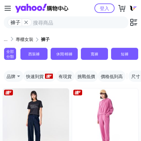
Yahoo購物中心
登入
褲子
專櫃女裝
褲子
全部
西裝褲
休閒/棉褲
寬褲
短褲
分類
品牌
快速到貨
有現貨
挑戰低價
價格低到高
尺寸