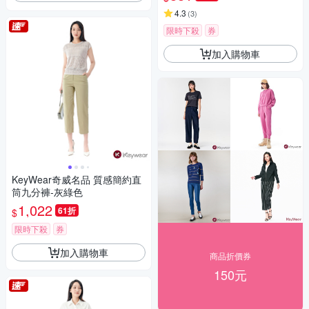
4.3
(
3
)
限時下殺
券
加入購物車
KeyWear奇威名品 質感簡約直
筒九分褲-灰綠色
1,022
61折
$
限時下殺
券
加入購物車
商品折價券
150元