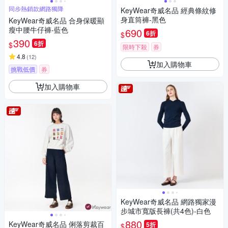
同步熱銷款網路獨降
KeyWear奇威名品 經典條紋修
身直筒褲-黑色
KeyWear奇威名品 合身保暖顯
瘦中腰牛仔褲-藍色
690
6折
$
390
6折
$
限時下殺
券
4.8
(
12
)
加入購物車
挑戰低價
券
加入購物車
KeyWear奇威名品 網路獨家漫
步城市寬版長褲(共4色)-白色
880
KeyWear奇威名品 俐落剪裁百
5折
$