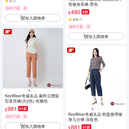
5
(
1
)
母修身長褲-黑色
限時下殺
券
480
6折
$
加入購物車
4.9
(
7
)
限時下殺
券
加入購物車
KeyWear奇威名品 麻料立體版
型直筒褲(共2色)-焦糖色
981
61折
$
KeyWear奇威名品 輕盈微彈修
限時下殺
券
身九分褲-深藍色
881
加入購物車
61折
$