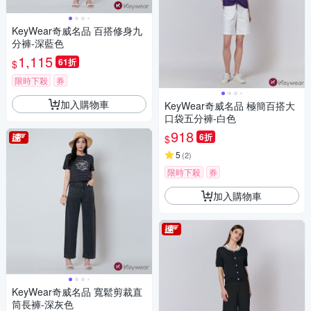
KeyWear奇威名品 百搭修身九
分褲-深藍色
1,115
61折
$
限時下殺
券
加入購物車
KeyWear奇威名品 極簡百搭大
口袋五分褲-白色
918
6折
$
5
(
2
)
限時下殺
券
加入購物車
KeyWear奇威名品 寬鬆剪裁直
筒長褲-深灰色