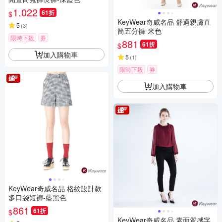
1,022
61折
$
KeyWear奇威名品 舒適親膚直
5
(
3
)
筒五分褲-米色
限時下殺
券
881
61折
$
加入購物車
5
(
1
)
限時下殺
券
加入購物車
KeyWear奇威名品 格紋設計款
多口袋短褲-藍黑色
861
61折
$
KeyWear奇威名品 素面質感字