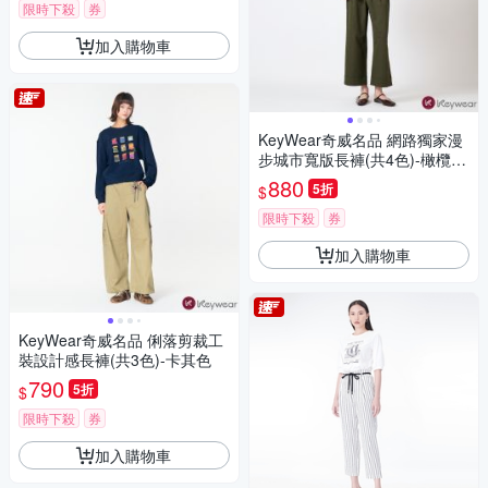
限時下殺
券
加入購物車
KeyWear奇威名品 網路獨家漫
步城市寬版長褲(共4色)-橄欖綠
色
880
5折
$
限時下殺
券
加入購物車
KeyWear奇威名品 俐落剪裁工
裝設計感長褲(共3色)-卡其色
790
5折
$
限時下殺
券
加入購物車