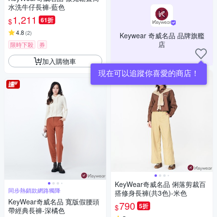
水洗牛仔長褲-藍色
1,211
61折
$
4.8
(
2
)
Keywear 奇威名品 品牌旗艦
店
限時下殺
券
加入購物車
現在可以追蹤你喜愛的商店！
KeyWear奇威名品 俐落剪裁百
同步熱銷款網路獨降
搭修身長褲(共3色)-米色
KeyWear奇威名品 寬版假腰頭
790
5折
$
帶經典長褲-深橘色