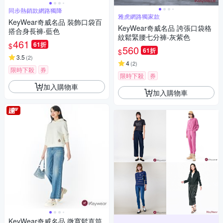
同步熱銷款網路獨降
雅虎網路獨家款
KeyWear奇威名品 裝飾口袋百
KeyWear奇威名品 誇張口袋格
搭合身長褲-藍色
紋鬆緊腰七分褲-灰紫色
461
61折
$
560
61折
$
3.5
(
2
)
4
(
2
)
限時下殺
券
限時下殺
券
加入購物車
加入購物車
KeyWear奇威名品 微寬鬆直筒