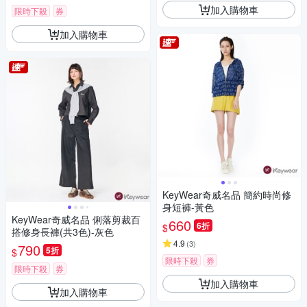
加入購物車
限時下殺
券
加入購物車
KeyWear奇威名品 簡約時尚修
身短褲-黃色
KeyWear奇威名品 俐落剪裁百
660
6折
$
搭修身長褲(共3色)-灰色
4.9
(
3
)
790
5折
$
限時下殺
券
限時下殺
券
加入購物車
加入購物車