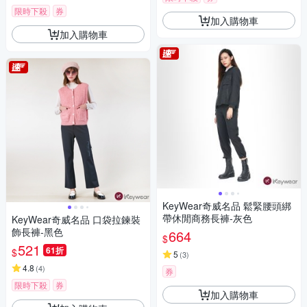
限時下殺
券
加入購物車
加入購物車
KeyWear奇威名品 鬆緊腰頭綁
帶休閒商務長褲-灰色
KeyWear奇威名品 口袋拉鍊裝
飾長褲-黑色
664
$
521
61折
$
5
(
3
)
4.8
(
4
)
券
限時下殺
券
加入購物車