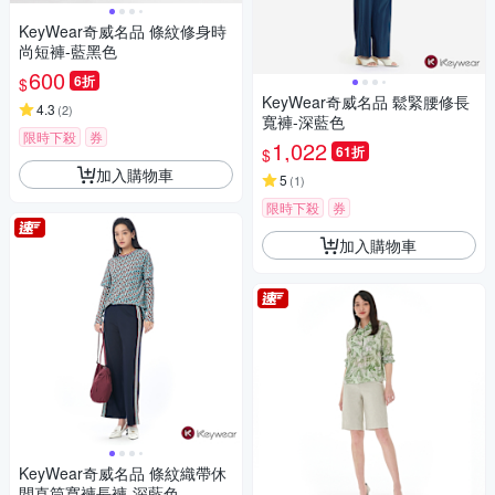
KeyWear奇威名品 條紋修身時
尚短褲-藍黑色
600
6折
$
KeyWear奇威名品 鬆緊腰修長
4.3
(
2
)
寬褲-深藍色
限時下殺
券
1,022
61折
$
加入購物車
5
(
1
)
限時下殺
券
加入購物車
KeyWear奇威名品 條紋織帶休
閒直筒寬褲長褲-深藍色