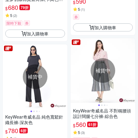
590
$
S-L)3223026416
680
79折
$
5
(
1
)
5
(
2
)
券
限時下殺
券
加入購物車
加入購物車
補貨中
補貨中
KeyWear奇威名品 不對稱腰頭
設計闊腿七分褲-綜合色
KeyWear奇威名品 純色寬鬆針
織長褲-深灰色
560
61折
$
780
6折
$
5
(
3
)