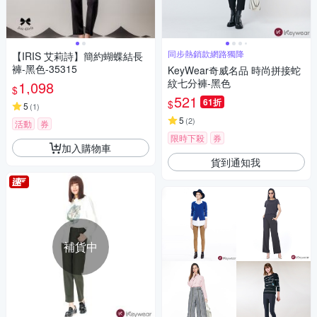
同步熱銷款網路獨降
【IRIS 艾莉詩】簡約蝴蝶結長
褲-黑色-35315
KeyWear奇威名品 時尚拼接蛇
紋七分褲-黑色
1,098
$
521
61折
$
5
(
1
)
5
(
2
)
活動
券
限時下殺
券
加入購物車
貨到通知我
補貨中