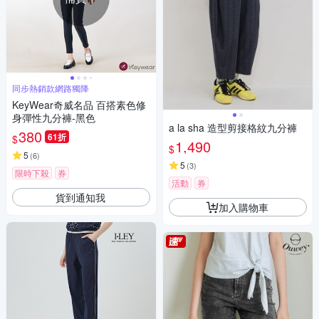
同步熱銷款網路獨降
KeyWear奇威名品 百搭素色修
身彈性九分褲-黑色
a la sha 造型剪接格紋九分褲
380
61折
$
1,490
$
5
(
6
)
5
(
3
)
限時下殺
券
活動
券
貨到通知我
加入購物車