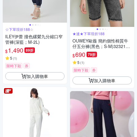
☆下單現折188☆
★速★下單現折188
ILEY伊蕾 撞色縲縈九分縮口窄
OUWEY歐薇 簡約個性棉質牛
管褲(深藍；M-2L)
仔五分褲(黑色；S-M)3232168
1,490
89折
$
552
690
79折
$
5
(
1
)
5
(
1
)
限時下殺
券
限時下殺
券
加入購物車
加入購物車