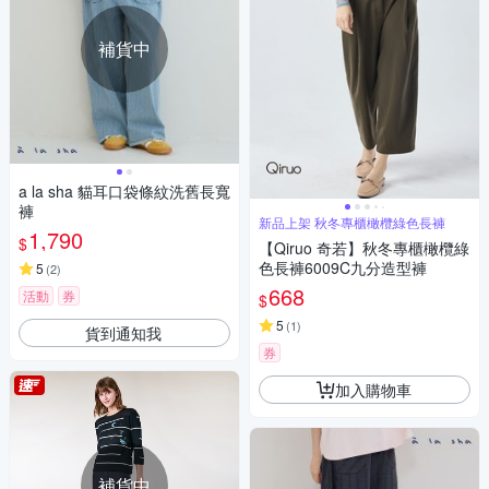
補貨中
a la sha 貓耳口袋條紋洗舊長寬
褲
新品上架 秋冬專櫃橄欖綠色長褲
1,790
$
【Qiruo 奇若】秋冬專櫃橄欖綠
色長褲6009C九分造型褲
5
(
2
)
668
活動
券
$
5
(
1
)
貨到通知我
券
加入購物車
補貨中