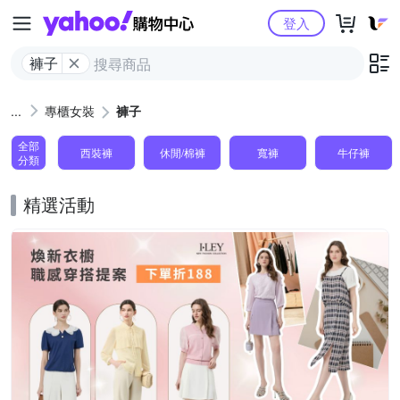
Yahoo購物中心
登入
褲子
專櫃女裝
褲子
全部
西裝褲
休閒/棉褲
寬褲
牛仔褲
分類
精選活動