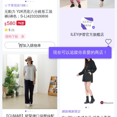
☆下單現折188☆
元動力 Y2K亮彩八分錐形工裝
褲(磚色；S-L)4233326806
580
76折
$
5
(
3
)
ILEY伊蕾官方旗艦店
限時下殺
券
加入購物車
現在可以追蹤你喜愛的商店！
網路獨家限定
【CUMAR】鬆緊腰口袋壓線配