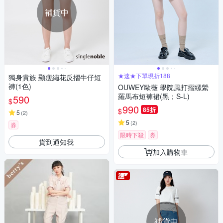
補貨中
★速★下單現折188
獨身貴族 顯瘦繡花反摺牛仔短
褲(1色)
OUWEY歐薇 學院風打摺縲縈
羅馬布短褲裙(黑；S-L)
590
$
990
85折
$
5
(
2
)
5
(
2
)
券
限時下殺
券
貨到通知我
加入購物車
補貨中