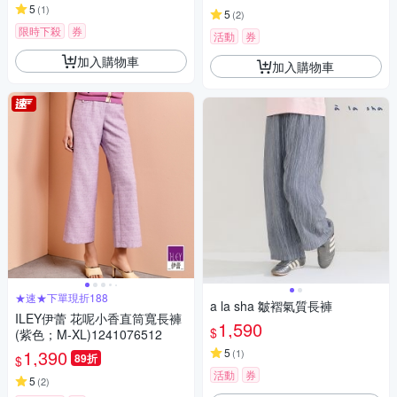
5
(
1
)
5
(
2
)
限時下殺
券
活動
券
加入購物車
加入購物車
★速★下單現折188
a la sha 皺褶氣質長褲
ILEY伊蕾 花呢小香直筒寬長褲
1,590
$
(紫色；M-XL)1241076512
1,390
5
(
1
)
89折
$
活動
券
5
(
2
)