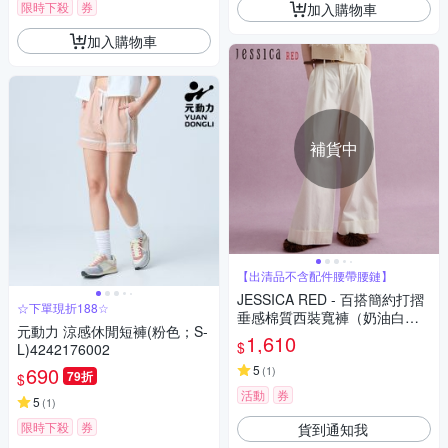
限時下殺
券
加入購物車
加入購物車
補貨中
【出清品不含配件腰帶腰鏈】
JESSICA RED - 百搭簡約打摺
☆下單現折188☆
垂感棉質西裝寬褲（奶油白）R
元動力 涼感休閒短褲(粉色；S-
44205
1,610
$
L)4242176002
690
5
(
1
)
79折
$
活動
券
5
(
1
)
限時下殺
券
貨到通知我