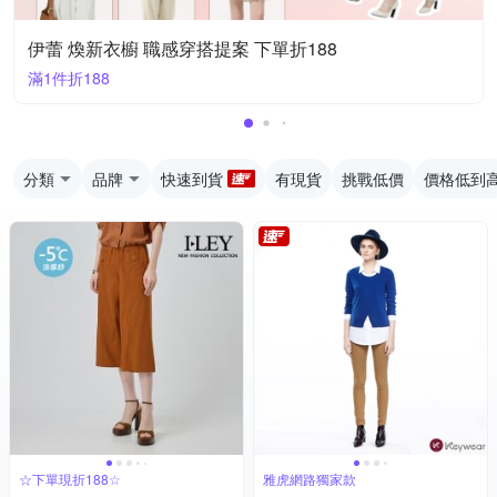
伊蕾 煥新衣櫥 職感穿搭提案 下單折188
滿1件折188
分類
品牌
快速到貨
有現貨
挑戰低價
價格低到
☆下單現折188☆
雅虎網路獨家款