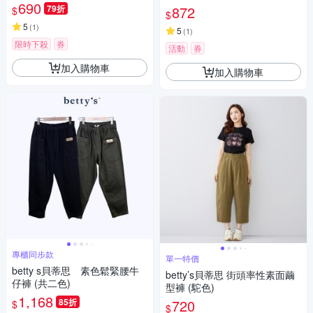
690
79折
872
$
$
5
(
1
)
5
(
1
)
限時下殺
券
活動
券
加入購物車
加入購物車
專櫃同步款
單一特價
betty s貝蒂思 素色鬆緊腰牛
betty’s貝蒂思 街頭率性素面繭
仔褲 (共二色)
型褲 (駝色)
1,168
85折
720
$
$