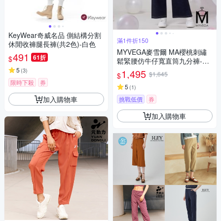
KeyWear奇威名品 側結構分割
滿1件折150
休閒收褲腿長褲(共2色)-白色
MYVEGA麥雪爾 MA櫻桃刺繡
491
61折
$
鬆緊腰仿牛仔寬直筒九分褲-深
藍
5
(
3
)
1,495
$1,645
$
限時下殺
券
5
(
1
)
加入購物車
挑戰低價
券
加入購物車