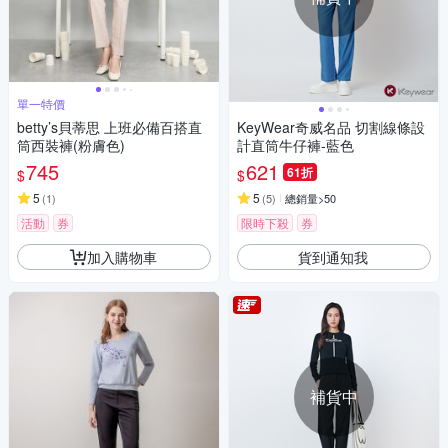
單一特價
betty’s貝蒂思 上班必備百搭直
KeyWear奇威名品 切割線條設
筒西裝褲(粉膚色)
計直筒牛仔褲-藍色
745
621
61折
$
$
5
5
(
1
)
(
5
)
總銷量>50
活動
券
限時下殺
券
加入購物車
貨到通知我
補貨中