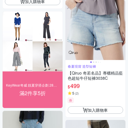
加入購物車
春夏現貨 造型短褲
【Qiruo 奇若名品】專櫃精品藍
色超短牛仔短褲3038C
499
KeyWear奇威 靚夏穿搭企劃 28折起搶購
$
滿2件享5折
5
(
2
)
券
加入購物車