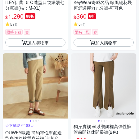
ILEY伊蕾 -5℃造型口袋縲縈七
KeyWear奇威名品 歐風緹花幾
分寬褲(桔；M-XL)
何舒適彈力九分褲-可可色
1,290
360
88折
6折
$
$
5
5
(
1
)
(
4
)
限時下殺
券
限時下殺
券
加入購物車
加入購物車
☆下單現折188☆
獨身貴族 韓系裝飾標高彈性褲
管前開衩休閒長褲(2色)
OUWEY歐薇 簡約率性單釦造
型多切線棉質直筒褲(卡其色；