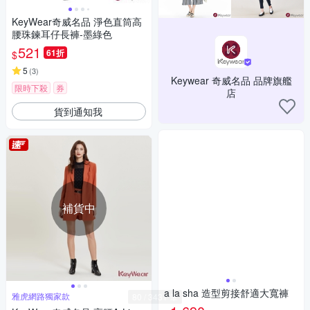
KeyWear奇威名品 淨色直筒高
腰珠鍊耳仔長褲-墨綠色
521
61折
$
5
(
3
)
Keywear 奇威名品 品牌旗艦
限時下殺
券
店
貨到通知我
補貨中
a la sha 造型剪接舒適大寬褲
雅虎網路獨家款