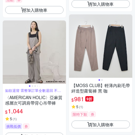
加入購物車
加入購物車
【MOSS CLUB】輕薄內刷毛帶
如欲退貨 需整筆訂單全數退回 不能
絆造型蘿蔔褲 黑 咖
單退
〈AMERICAN HOLIC〉亞麻質
981
9折
$
感層次可調肩帶背心吊帶褲
5
(
1
)
1,044
$
限時下殺
券
5
(
1
)
加入購物車
挑戰低價
券