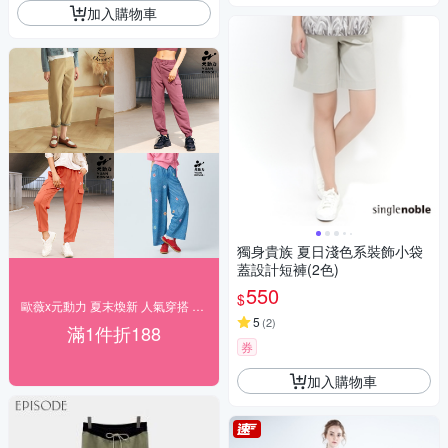
加入購物車
獨身貴族 夏日淺色系裝飾小袋
蓋設計短褲(2色)
550
$
歐薇x元動力 夏末煥新 人氣穿搭 下單折188
5
(
2
)
滿1件折188
券
加入購物車