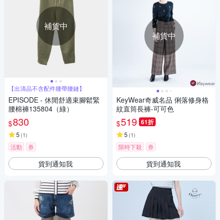
補貨中
補貨中
【出清品不含配件腰帶腰鏈】
EPISODE - 休閒舒適束腳鬆緊
KeyWear奇威名品 俐落修身格
腰棉褲135804（綠）
紋直筒長褲-可可色
830
519
61折
$
$
5
5
(
1
)
(
1
)
活動
券
限時下殺
券
貨到通知我
貨到通知我