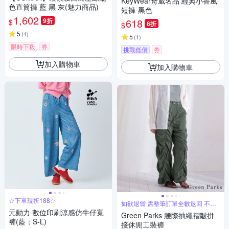
KeyWear奇威名品 經典小香風
色直筒褲 藍 黑 灰(魅力商品)
短褲-黑色
1,602
9折
618
$
6折
$
5
(
1
)
5
(
1
)
限時下殺
券
挑戰低價
券
加入購物車
加入購物車
☆下單現折188☆
如欲退貨 需整筆訂單全數退回 不能
單退
元動力 數位印刷涼感仿牛仔寬
Green Parks 腰際抽繩褶皺拼
褲(藍；S-L)
接休閒工裝褲