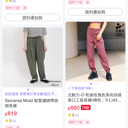
5
(
2
)
限時下殺
券
限時下殺
券
貨到通知我
貨到通知我
☆下單現折188☆
如欲退貨 需整筆訂單全數退回 不能
元動力-O 乾燥玫瑰色系街頭感
單退
束口工裝長褲(磚色；S-L)4233
Samansa Mos2 鬆緊腰綁帶抓
326804
褶長褲
680
79折
$
819
$
5
(
1
)
5
(
1
)
限時下殺
券
活動
券