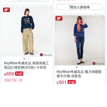
加入購物車
KeyWear奇威名品 俐落剪裁工
裝設計感長褲(共3色)-卡其色
KeyWear奇威名品 魔力保暖顯
659
51折
$
瘦牛仔褲-深藍色
限時下殺
券
501
61折
$
加入購物車
4.7
(
3
)
限時下殺
券
加入購物車