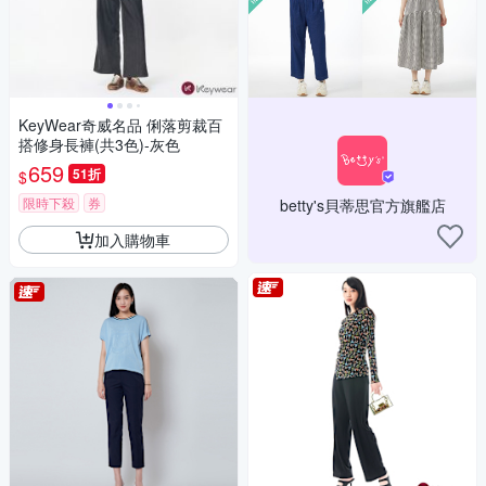
KeyWear奇威名品 俐落剪裁百
搭修身長褲(共3色)-灰色
659
51折
$
限時下殺
券
betty's貝蒂思官方旗艦店
加入購物車