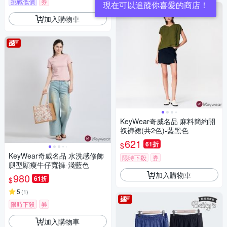
挑戰低價
券
現在可以追蹤你喜愛的商店！
加入購物車
KeyWear奇威名品 麻料簡約開
衩褲裙(共2色)-藍黑色
621
61折
$
KeyWear奇威名品 水洗感修飾
限時下殺
券
腿型顯瘦牛仔寬褲-淺藍色
加入購物車
980
61折
$
5
(
1
)
限時下殺
券
加入購物車