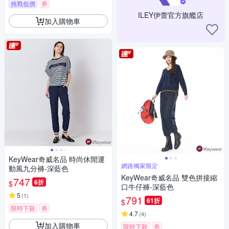
挑戰低價
券
ILEY伊蕾官方旗艦店
加入購物車
KeyWear奇威名品 時尚休閒運
網路獨家限定
動風九分褲-深藍色
KeyWear奇威名品 雙色拼接縮
747
6折
$
口牛仔褲-深藍色
5
(
1
)
791
61折
$
限時下殺
券
4.7
(
4
)
加入購物車
限時下殺
券