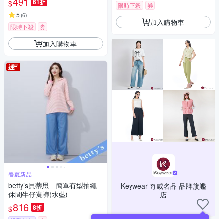
491
61折
$
限時下殺
券
5
(
6
)
加入購物車
限時下殺
券
加入購物車
春夏新品
betty’s貝蒂思 簡單有型抽繩
Keywear 奇威名品 品牌旗艦
休閒牛仔寬褲(水藍)
店
816
8折
$