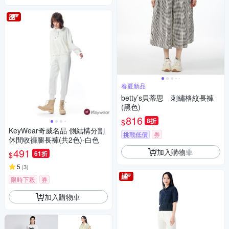
春夏新品
betty’s貝蒂思 刺繡格紋長褲
(黑色)
816
8折
$
KeyWear奇威名品 側結構分割
挑戰低價
券
休閒收褲腿長褲(共2色)-白色
491
加入購物車
61折
$
5
(
3
)
限時下殺
券
加入購物車