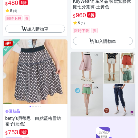
480
KeyWear奇威名品 後鬆緊腰休
6折
$
閒七分寬褲-土黃色
5
(
4
)
960
6折
$
限時下殺
券
5
(
1
)
加入購物車
限時下殺
券
加入購物車
春夏新品
betty’s貝蒂思 白點藍格雪紡
裙子(藍色)
753
8折
$