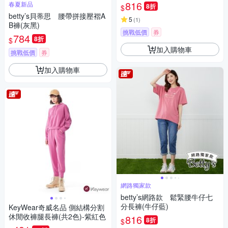
816
春夏新品
8折
$
betty’s貝蒂思 腰帶拼接壓褶A
5
(
1
)
B褲(灰黑)
挑戰低價
券
784
8折
$
加入購物車
挑戰低價
券
加入購物車
網路獨家款
betty’s網路款 鬆緊腰牛仔七
分長褲(牛仔藍)
KeyWear奇威名品 側結構分割
休閒收褲腿長褲(共2色)-紫紅色
816
8折
$