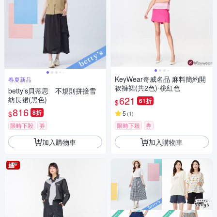
KeyWear奇威名品 麻料簡約開
春夏新品
衩褲裙(共2色)-桃紅色
betty’s貝蒂思 不規則拼接雪
621
紡長裙(黑色)
61折
$
816
8折
$
5
(
1
)
限時下殺
券
限時下殺
券
加入購物車
加入購物車