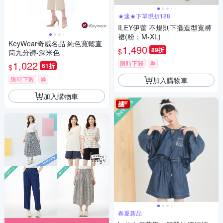
★速★下單現折188
ILEY伊蕾 不規則下擺造型寬褲
裙(粉；M-XL)
KeyWear奇威名品 純色寬鬆直
1,490
89折
$
筒九分褲-深米色
1,022
限時下殺
券
61折
$
限時下殺
券
加入購物車
加入購物車
春夏新品