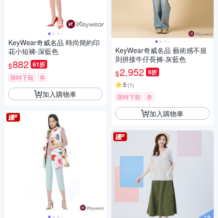
KeyWear奇威名品 時尚簡約印
KeyWear奇威名品 藝術感不規
花小短褲-深藍色
則拼接牛仔長褲-灰藍色
882
61折
$
2,952
9折
$
限時下殺
券
5
(
1
)
加入購物車
限時下殺
券
加入購物車