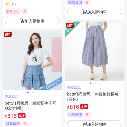
挑戰低價
券
5
(
1
)
限時下殺
券
加入購物車
加入購物車
春夏新品
betty’s貝蒂思 刺繡格紋長褲
春夏新品
(藍色)
betty’s貝蒂思 腰鬆緊牛仔蛋
816
8折
$
糕裙(淺藍)
816
挑戰低價
券
8折
$
挑戰低價
券
加入購物車