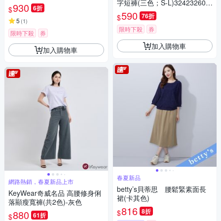
字短褲(三色；S-L)324232607
930
6折
$
2
590
76折
$
5
(
1
)
限時下殺
券
限時下殺
券
加入購物車
加入購物車
春夏新品
網路熱銷，春夏新品上市
betty’s貝蒂思 腰鬆緊素面長
KeyWear奇威名品 高腰修身俐
裙(卡其色)
落顯瘦寬褲(共2色)-灰色
816
8折
$
880
61折
$