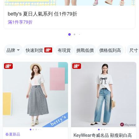
betty's 夏日人氣系列 任1件79折
滿1件享79折
品牌
快速到貨
有現貨
挑戰低價
價格低到高
尺寸
春夏新品
KeyWear奇威名品 顯瘦刷白高