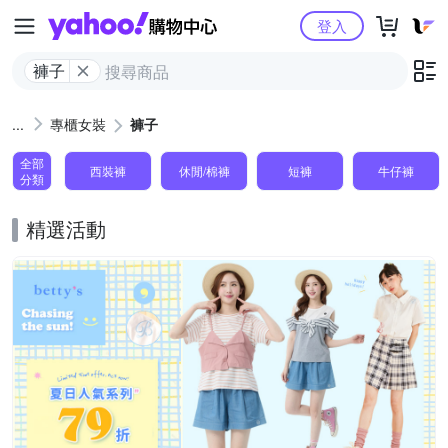
Yahoo購物中心
登入
褲子
專櫃女裝
褲子
全部
西裝褲
休閒/棉褲
短褲
牛仔褲
分類
精選活動