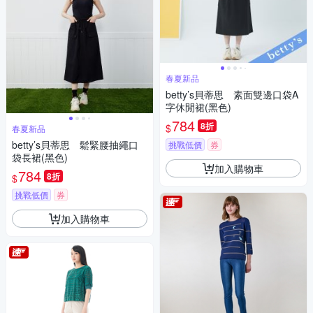
春夏新品
betty’s貝蒂思 素面雙邊口袋A
字休閒裙(黑色)
784
8折
$
春夏新品
betty’s貝蒂思 鬆緊腰抽繩口
挑戰低價
券
袋長裙(黑色)
加入購物車
784
8折
$
挑戰低價
券
加入購物車