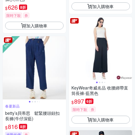
626
加入購物車
8折
$
限時下殺
券
加入購物車
KeyWear奇威名品 收腰綁帶直
筒長褲-藍黑色
897
6折
$
春夏新品
限時下殺
券
betty’s貝蒂思 鬆緊腰頭鈕扣
長褲(牛仔深藍)
加入購物車
816
8折
$
挑戰低價
券