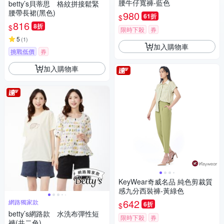
腰牛仔寬褲-藍色
betty’s貝蒂思 格紋拼接鬆緊
腰帶長裙(黑色)
980
61折
$
816
8折
$
限時下殺
券
5
(
1
)
加入購物車
挑戰低價
券
加入購物車
KeyWear奇威名品 純色剪裁質
感九分西裝褲-黃綠色
642
網路獨家款
6折
$
betty’s網路款 水洗布彈性短
限時下殺
券
褲(共二色)