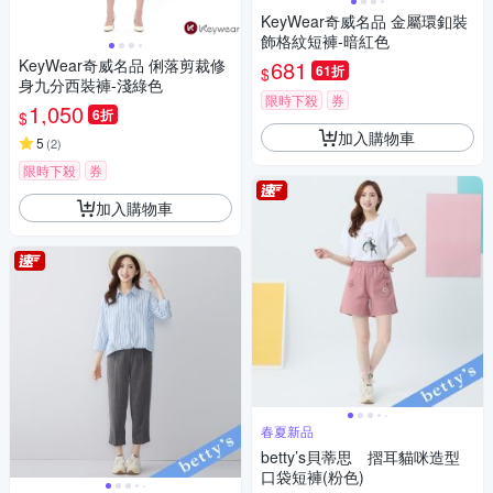
KeyWear奇威名品 金屬環釦裝
飾格紋短褲-暗紅色
KeyWear奇威名品 俐落剪裁修
681
61折
$
身九分西裝褲-淺綠色
限時下殺
券
1,050
6折
$
加入購物車
5
(
2
)
限時下殺
券
加入購物車
春夏新品
betty’s貝蒂思 摺耳貓咪造型
口袋短褲(粉色)