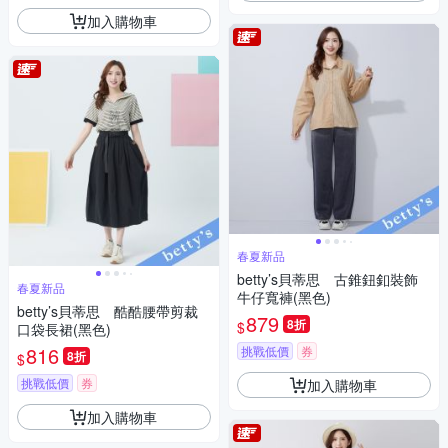
加入購物車
春夏新品
betty’s貝蒂思 古錐鈕釦裝飾
春夏新品
牛仔寬褲(黑色)
betty’s貝蒂思 酷酷腰帶剪裁
879
8折
$
口袋長裙(黑色)
816
挑戰低價
券
8折
$
挑戰低價
券
加入購物車
加入購物車