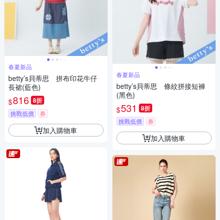
春夏新品
春夏新品
betty’s貝蒂思 拼布印花牛仔
betty’s貝蒂思 條紋拼接短褲
長裙(藍色)
(黑色)
816
8折
$
531
8折
$
挑戰低價
券
挑戰低價
券
加入購物車
加入購物車