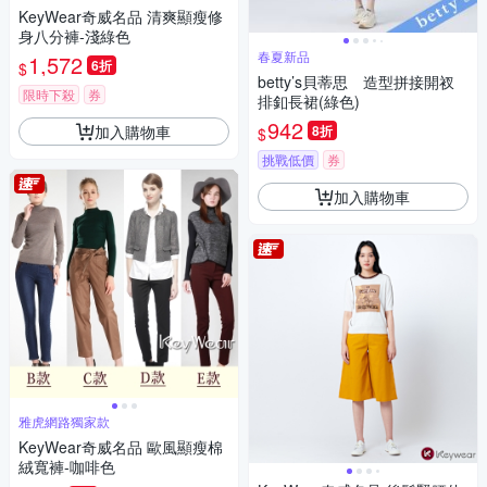
KeyWear奇威名品 清爽顯瘦修
身八分褲-淺綠色
春夏新品
1,572
6折
$
betty’s貝蒂思 造型拼接開衩
限時下殺
券
排釦長裙(綠色)
942
加入購物車
8折
$
挑戰低價
券
加入購物車
雅虎網路獨家款
KeyWear奇威名品 歐風顯瘦棉
絨寬褲-咖啡色