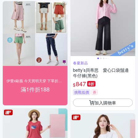
春夏新品
betty’s貝蒂思 愛心口袋鬚邊
牛仔褲(黑色)
伊蕾x歐薇 今天買明天穿 下單折188
847
8折
$
滿1件折188
挑戰低價
券
加入購物車