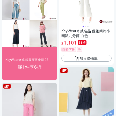
KeyWear奇威名品 優雅簡約小
喇叭九分褲-白色
1,101
61折
$
限時下殺
券
加入購物車
KeyWear奇威 靚夏穿搭企劃 28折起搶購
滿1件享6折