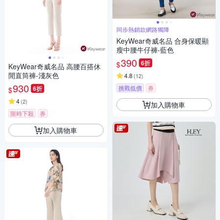
同步熱銷款網路獨降
KeyWear奇威名品 合身保暖顯
瘦中腰牛仔褲-藍色
390
6折
$
KeyWear奇威名品 高腰百搭休
閒直筒褲-淺灰色
4.8
(
12
)
930
挑戰低價
券
6折
$
4
(
2
)
加入購物車
限時下殺
券
加入購物車