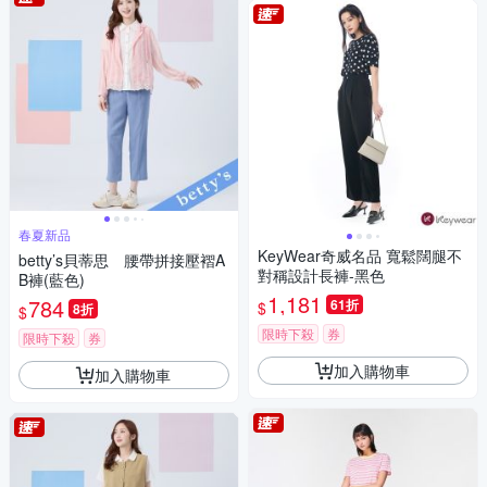
春夏新品
KeyWear奇威名品 寬鬆闊腿不
betty’s貝蒂思 腰帶拼接壓褶A
對稱設計長褲-黑色
B褲(藍色)
1,181
784
61折
$
8折
$
限時下殺
券
限時下殺
券
加入購物車
加入購物車