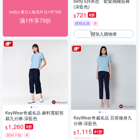
betty’s貝蒂思 鬆緊抽繩短褲
(深藍色)
betty's 夏日人氣系列 任1件79折
721
8折
$
滿1件享79折
挑戰低價
券
加入購物車
KeyWear奇威名品 麻料寬鬆剪
KeyWear奇威名品 百搭修身九
裁九分褲-深藍色
分褲-深藍色
1,260
6折
$
1,115
61折
$
限時下殺
券