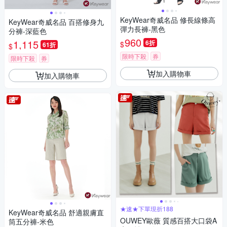
KeyWear奇威名品 修長線條高
KeyWear奇威名品 百搭修身九
彈力長褲-黑色
分褲-深藍色
960
1,115
6折
$
61折
$
限時下殺
券
限時下殺
券
加入購物車
加入購物車
★速★下單現折188
KeyWear奇威名品 舒適親膚直
OUWEY歐薇 質感百搭大口袋A
筒五分褲-米色