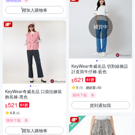
加入購物車
補貨中
KeyWear奇威名品 切割線條設
計直筒牛仔褲-藍色
621
61折
$
5
(
5
)
總銷量>50
KeyWear奇威名品 口袋拉鍊裝
限時下殺
券
飾長褲-黑色
521
貨到通知我
61折
$
4.8
(
4
)
限時下殺
券
加入購物車