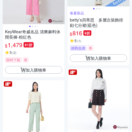
春夏新品
betty’s貝蒂思 多層次裝飾排
釦七分裙(藍色)
KeyWear奇威名品 清爽麻料休
816
8折
$
閒長褲-粉紅色
5
(
1
)
1,479
61折
$
挑戰低價
券
5
(
2
)
加入購物車
限時下殺
券
加入購物車