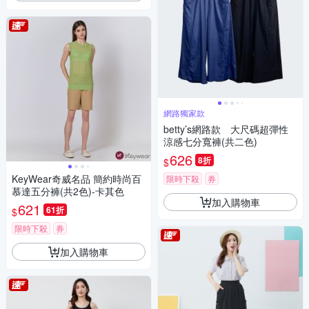
網路獨家款
betty’s網路款 大尺碼超彈性
涼感七分寬褲(共二色)
626
8折
$
KeyWear奇威名品 簡約時尚百
限時下殺
券
慕達五分褲(共2色)-卡其色
加入購物車
621
61折
$
限時下殺
券
加入購物車