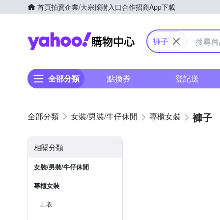
首頁
拍賣
企業/大宗採購入口
合作招商
App下載
Yahoo購物中心
褲子
全部分類
點換券
登記送
褲子
女裝/男裝/牛仔休閒
專櫃女裝
相關分類
女裝/男裝/牛仔休閒
專櫃女裝
上衣