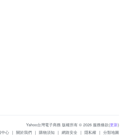
Yahoo台灣電子商務 版權所有 © 2026 服務條款(
更新
)
服中心
|
關於我們
|
購物須知
|
網路安全
|
隱私權
|
分類地圖