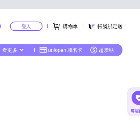
購物車
帳號綁定送
登入
看更多
uniopen 聯名卡
超贈點