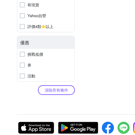
有現貨
Yahoo自營
評價4顆
以上
優惠
挑戰低價
券
活動
清除所有條件