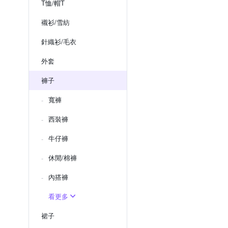
T恤/帽T
襯衫/雪紡
針織衫/毛衣
外套
褲子
寬褲
西裝褲
牛仔褲
休閒/棉褲
內搭褲
看更多
裙子