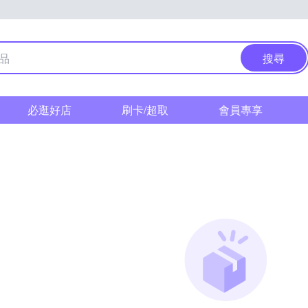
搜尋
必逛好店
刷卡/超取
會員專享