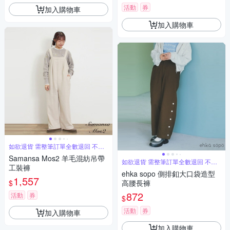
活動
券
加入購物車
加入購物車
如欲退貨 需整筆訂單全數退回 不能
單退
Samansa Mos2 羊毛混紡吊帶
如欲退貨 需整筆訂單全數退回 不能
工裝褲
單退
ehka sopo 側排釦大口袋造型
1,557
$
高腰長褲
872
活動
券
$
活動
券
加入購物車
加入購物車