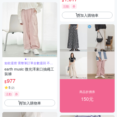
$
活動
券
加入購物車
如欲退貨 需整筆訂單全數退回 不能
單退
earth music 微光澤束口抽繩工
裝褲
977
$
5
(
2
)
商品折價券
活動
券
150元
加入購物車