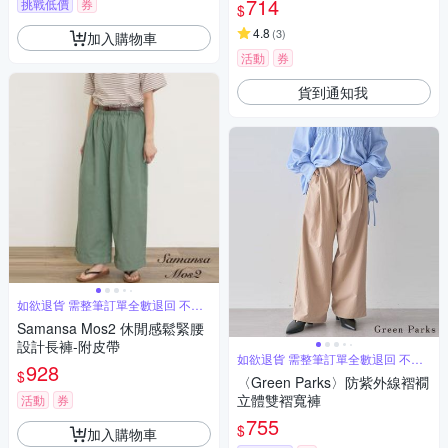
714
挑戰低價
券
$
4.8
(
3
)
加入購物車
活動
券
貨到通知我
如欲退貨 需整筆訂單全數退回 不能
單退
Samansa Mos2 休閒感鬆緊腰
設計長褲-附皮帶
如欲退貨 需整筆訂單全數退回 不能
928
單退
$
〈Green Parks〉防紫外線褶襉
立體雙褶寬褲
活動
券
755
$
加入購物車