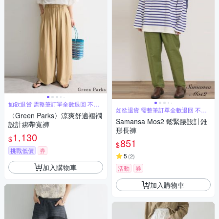
如欲退貨 需整筆訂單全數退回 不能
單退
如欲退貨 需整筆訂單全數退回 不能
〈Green Parks〉涼爽舒適褶襉
單退
Samansa Mos2 鬆緊腰設計錐
設計綁帶寬褲
形長褲
1,130
$
851
$
挑戰低價
券
5
(
2
)
加入購物車
活動
券
加入購物車