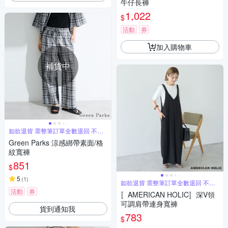
牛仔長褲
1,022
$
活動
券
加入購物車
補貨中
如欲退貨 需整筆訂單全數退回 不能
單退
Green Parks 涼感綁帶素面/格
紋寬褲
851
$
5
(
1
)
如欲退貨 需整筆訂單全數退回 不能
單退
活動
券
〚AMERICAN HOLIC〛深V領
可調肩帶連身寬褲
貨到通知我
783
$