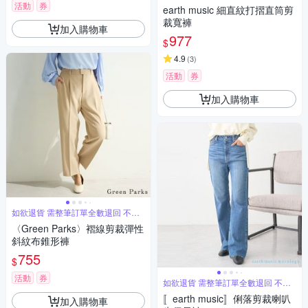
單退
活動
券
earth music 細直紋打摺直筒剪
裁寬褲
加入購物車
977
$
4.9
(
3
)
活動
券
加入購物車
如欲退貨 需整筆訂單全數退回 不能
單退
〈Green Parks〉褶線剪裁彈性
斜紋布錐形褲
755
$
活動
券
如欲退貨 需整筆訂單全數退回 不能
單退
〚earth music〛俐落剪裁喇叭
加入購物車