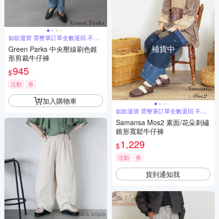
如欲退貨 需整筆訂單全數退回 不能
單退
補貨中
Green Parks 中央壓線刷色錐
形剪裁牛仔褲
945
$
活動
券
加入購物車
如欲退貨 需整筆訂單全數退回 不能
單退
Samansa Mos2 素面/花朵刺繡
錐形寬鬆牛仔褲
1,229
$
活動
券
貨到通知我