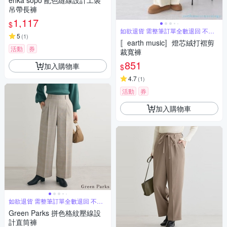
ehka sopo 配色縫線設計工裝
吊帶長褲
1,117
$
如欲退貨 需整筆訂單全數退回 不能
5
(
1
)
單退
〚earth music〛燈芯絨打褶剪
活動
券
裁寬褲
851
加入購物車
$
4.7
(
1
)
活動
券
加入購物車
如欲退貨 需整筆訂單全數退回 不能
單退
Green Parks 拼色格紋壓線設
計直筒褲