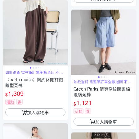
如欲退貨 需整筆訂單全數退回 不能
單退
〈earth music〉簡約休閒打褶
如欲退貨 需整筆訂單全數退回 不能
繭型寬褲
單退
Green Parks 清爽條紋圖案棉
1,309
$
混紡短褲
1,121
活動
券
$
活動
券
加入購物車
加入購物車