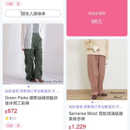
活動
券
加入購物車
商品折價券
88元
如欲退貨 需整筆訂單全數退回 不能
單退
Green Parks 腰際抽繩褶皺拼
接休閒工裝褲
如欲退貨 需整筆訂單全數退回 不能
872
單退
$
Samansa Mos2 寬鬆感滿版圖
5
案錐形褲
(
1
)
1,229
活動
券
$