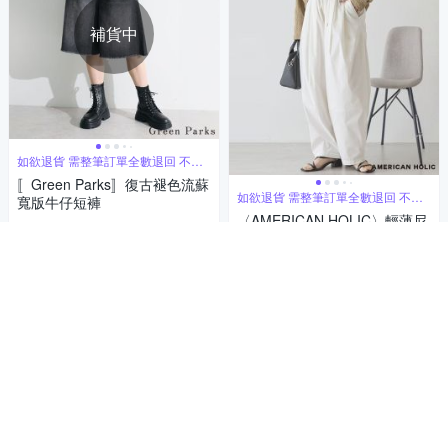
補貨中
如欲退貨 需整筆訂單全數退回 不能
單退
〚Green Parks〛復古褪色流蘇
如欲退貨 需整筆訂單全數退回 不能
寬版牛仔短褲
單退
〈AMERICAN HOLIC〉輕薄尼
936
$
龍抽繩褶皺褲
活動
券
924
$
貨到通知我
挑戰低價
券
加入購物車