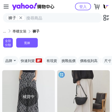
Yahoo購物中心
登入
褲子
專櫃女裝
褲子
全部
寬褲
分類
品牌
快速到貨
有現貨
挑戰低價
價格低到高
尺寸
補貨中