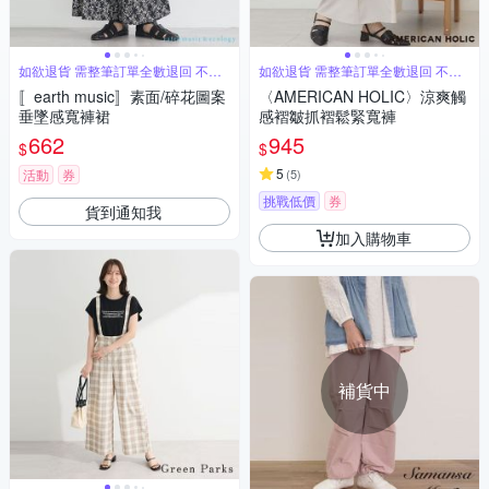
如欲退貨 需整筆訂單全數退回 不能
如欲退貨 需整筆訂單全數退回 不能
單退
單退
〚earth music〛素面/碎花圖案
〈AMERICAN HOLIC〉涼爽觸
垂墜感寬褲裙
感褶皺抓褶鬆緊寬褲
662
945
$
$
5
活動
券
(
5
)
挑戰低價
券
貨到通知我
加入購物車
補貨中