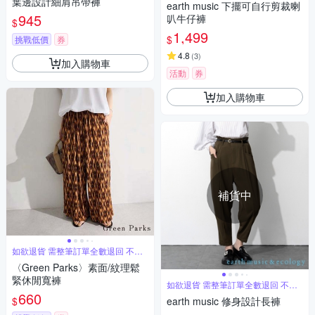
葉邊設計細肩吊帶褲
earth music 下擺可自行剪裁喇
945
叭牛仔褲
$
1,499
$
挑戰低價
券
4.8
(
3
)
加入購物車
活動
券
加入購物車
補貨中
如欲退貨 需整筆訂單全數退回 不能
單退
〈Green Parks〉素面/紋理鬆
緊休閒寬褲
如欲退貨 需整筆訂單全數退回 不能
單退
660
$
earth music 修身設計長褲