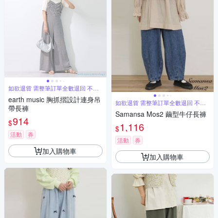
如欲退貨 需整筆訂單全數退回 不能
單退
earth music 胸抓摺設計連身吊
如欲退貨 需整筆訂單全數退回 不能
帶長褲
單退
Samansa Mos2 繭型牛仔長褲
914
$
1,116
$
活動
券
活動
券
加入購物車
加入購物車