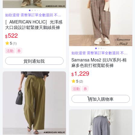
如欲退貨 需整筆訂單全數退回 不能
單退
〚AMERICAN HOLIC〛光澤感
大口袋設計鬆緊腰天鵝絨長褲
522
$
5
(
1
)
活動
券
如欲退貨 需整筆訂單全數退回 不能
單退
Samansa Mos2 抗UV系列-棉
貨到通知我
麻多色前打褶寬鬆長褲
1,229
$
5
(
2
)
活動
券
加入購物車