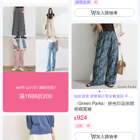
挑戰低價
券
加入購物車
earth 山の日! 滿額現抵!!
滿1688折200
如欲退貨 需整筆訂單全數退回 不能
單退
〈Green Parks〉拼色印花休閒
褶襉寬褲
924
$
活動
券
加入購物車