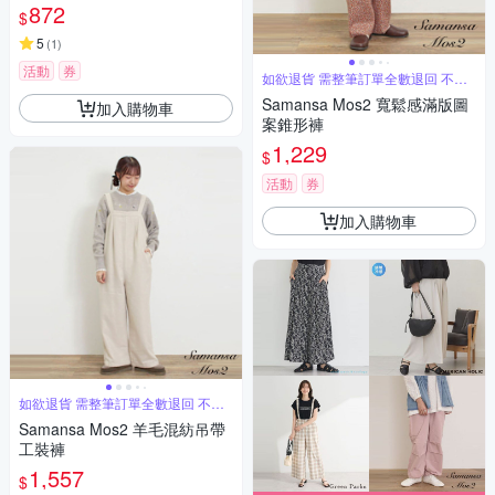
872
$
5
(
1
)
活動
券
如欲退貨 需整筆訂單全數退回 不能
單退
Samansa Mos2 寬鬆感滿版圖
加入購物車
案錐形褲
1,229
$
活動
券
加入購物車
如欲退貨 需整筆訂單全數退回 不能
單退
Samansa Mos2 羊毛混紡吊帶
工裝褲
1,557
$