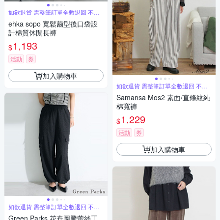
如欲退貨 需整筆訂單全數退回 不能
單退
ehka sopo 寬鬆繭型後口袋設
計棉質休閒長褲
1,193
$
活動
券
加入購物車
如欲退貨 需整筆訂單全數退回 不能
單退
Samansa Mos2 素面/直條紋純
棉寬褲
1,229
$
活動
券
加入購物車
如欲退貨 需整筆訂單全數退回 不能
單退
Green Parks 花卉圖騰蕾絲工