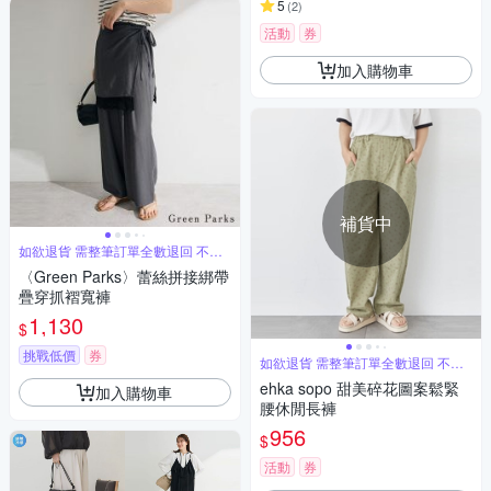
5
(
2
)
活動
券
加入購物車
補貨中
如欲退貨 需整筆訂單全數退回 不能
單退
〈Green Parks〉蕾絲拼接綁帶
疊穿抓褶寬褲
1,130
$
挑戰低價
券
如欲退貨 需整筆訂單全數退回 不能
單退
ehka sopo 甜美碎花圖案鬆緊
加入購物車
腰休閒長褲
956
$
活動
券