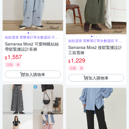
如欲退貨 需整筆訂單全數退回 不能
單退
如欲退貨 需整筆訂單全數退回 不能
Samansa Mos2 可愛蝴蝶結絲
單退
Samansa Mos2 後鬆緊腰設計
帶鬆緊腰設計長褲
工裝寬褲
1,557
$
1,229
$
活動
券
活動
券
加入購物車
加入購物車