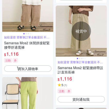
補貨中
如欲退貨 需整筆訂單全數退回 不能
單退
Samansa Mos2 休閒拼接鬆緊
腰帶舒適寬褲
1,116
$
活動
券
如欲退貨 需整筆訂單全數退回 不能
單退
Samansa Mos2 鬆緊腰綁帶設
加入購物車
計直筒長褲
1,116
$
5
(
1
)
活動
券
貨到通知我