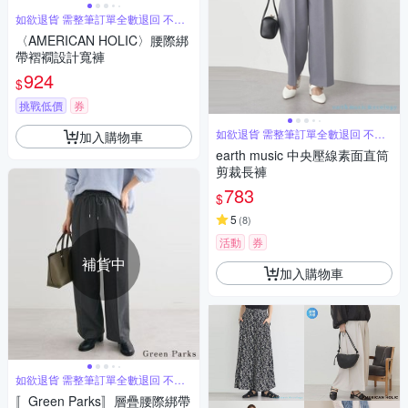
如欲退貨 需整筆訂單全數退回 不能
單退
〈AMERICAN HOLIC〉腰際綁
帶褶襉設計寬褲
924
$
挑戰低價
券
如欲退貨 需整筆訂單全數退回 不能
加入購物車
單退
earth music 中央壓線素面直筒
剪裁長褲
783
$
5
(
8
)
活動
券
補貨中
加入購物車
如欲退貨 需整筆訂單全數退回 不能
單退
〚Green Parks〛層疊腰際綁帶