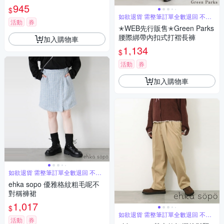
945
$
如欲退貨 需整筆訂單全數退回 不能
活動
券
單退
✭WEB先行販售✭Green Parks
腰際綁帶內扣式打褶長褲
加入購物車
1,134
$
活動
券
加入購物車
如欲退貨 需整筆訂單全數退回 不能
單退
ehka sopo 優雅格紋粗毛呢不
對稱褲裙
1,017
$
如欲退貨 需整筆訂單全數退回 不能
活動
券
單退