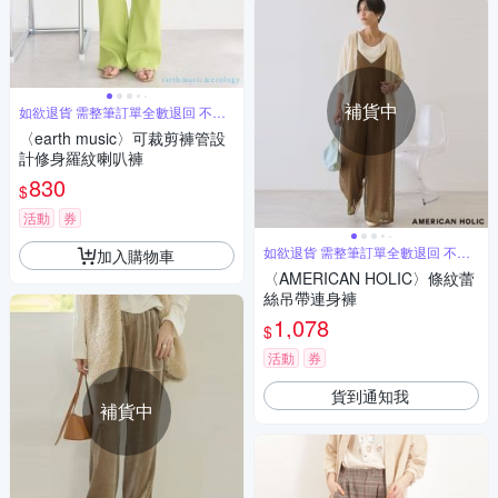
補貨中
如欲退貨 需整筆訂單全數退回 不能
單退
〈earth music〉可裁剪褲管設
計修身羅紋喇叭褲
830
$
活動
券
如欲退貨 需整筆訂單全數退回 不能
加入購物車
單退
〈AMERICAN HOLIC〉條紋蕾
絲吊帶連身褲
1,078
$
活動
券
貨到通知我
補貨中