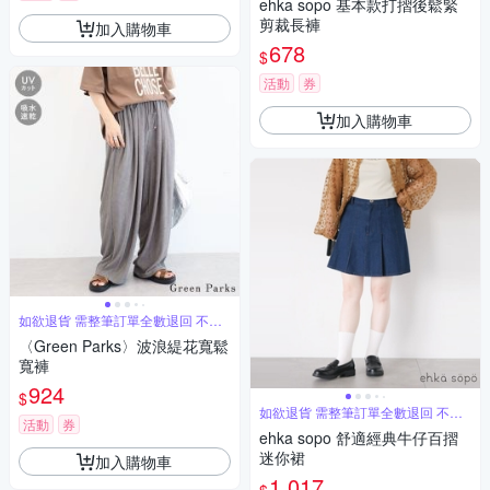
ehka sopo 基本款打摺後鬆緊
剪裁長褲
加入購物車
678
$
活動
券
加入購物車
如欲退貨 需整筆訂單全數退回 不能
單退
〈Green Parks〉波浪緹花寬鬆
寬褲
924
$
如欲退貨 需整筆訂單全數退回 不能
活動
券
單退
ehka sopo 舒適經典牛仔百摺
迷你裙
加入購物車
1,017