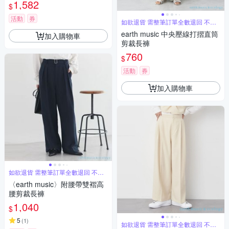
1,582
$
活動
券
如欲退貨 需整筆訂單全數退回 不能
單退
earth music 中央壓線打摺直筒
加入購物車
剪裁長褲
760
$
活動
券
加入購物車
如欲退貨 需整筆訂單全數退回 不能
單退
〈earth music〉附腰帶雙褶高
腰剪裁長褲
1,040
$
5
(
1
)
如欲退貨 需整筆訂單全數退回 不能