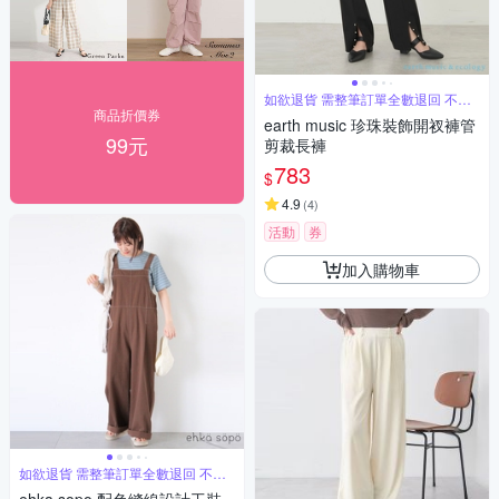
如欲退貨 需整筆訂單全數退回 不能
單退
商品折價券
earth music 珍珠裝飾開衩褲管
99元
剪裁長褲
783
$
4.9
(
4
)
活動
券
加入購物車
如欲退貨 需整筆訂單全數退回 不能
單退