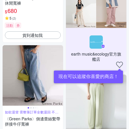
休閒寬褲
680
$
5
(
2
)
活動
券
貨到通知我
earth music&ecology官方旗
艦店
現在可以追蹤你喜愛的商店！
如欲退貨 需整筆訂單全數退回 不能
單退
〈Green Parks〉側邊蕾絲繫帶
拼接牛仔寬褲