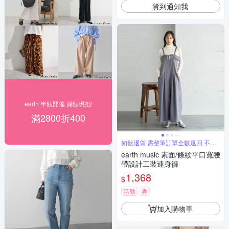
貨到通知我
earth 半額開催 滿額現抵!
滿2800折400
如欲退貨 需整筆訂單全數退回 不能
單退
earth music 素面/條紋平口寬腰
帶設計工裝連身褲
1,368
$
活動
券
加入購物車