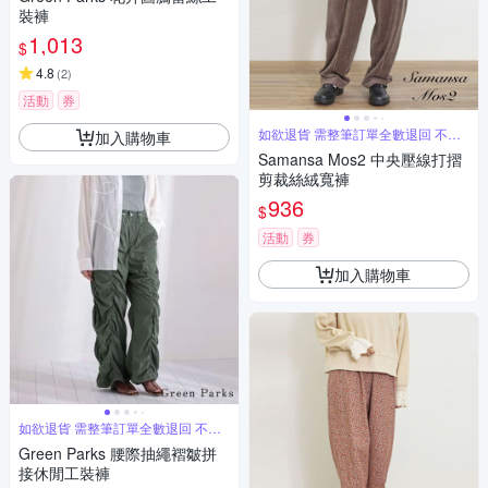
裝褲
1,013
$
4.8
(
2
)
活動
券
如欲退貨 需整筆訂單全數退回 不能
加入購物車
單退
Samansa Mos2 中央壓線打摺
剪裁絲絨寬褲
936
$
活動
券
加入購物車
如欲退貨 需整筆訂單全數退回 不能
單退
Green Parks 腰際抽繩褶皺拼
接休閒工裝褲