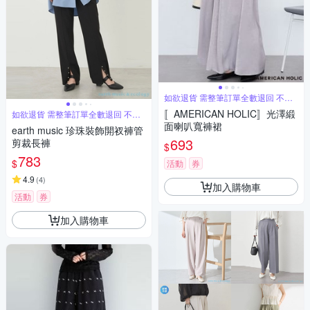
如欲退貨 需整筆訂單全數退回 不能
單退
〚AMERICAN HOLIC〛光澤緞
如欲退貨 需整筆訂單全數退回 不能
單退
面喇叭寬褲裙
earth music 珍珠裝飾開衩褲管
693
剪裁長褲
$
783
$
活動
券
4.9
(
4
)
加入購物車
活動
券
加入購物車