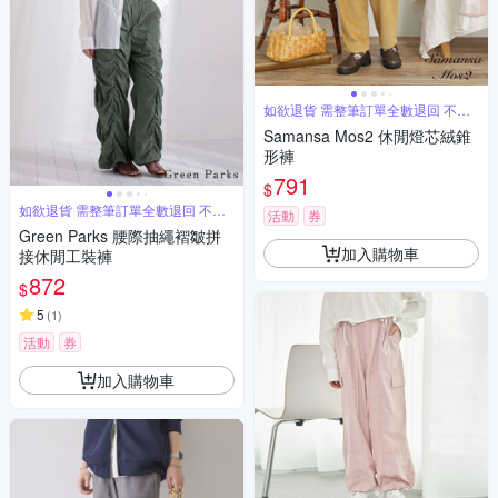
如欲退貨 需整筆訂單全數退回 不能
單退
Samansa Mos2 休閒燈芯絨錐
形褲
791
$
如欲退貨 需整筆訂單全數退回 不能
活動
券
單退
Green Parks 腰際抽繩褶皺拼
加入購物車
接休閒工裝褲
872
$
5
(
1
)
活動
券
加入購物車