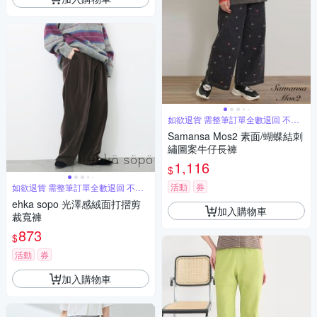
如欲退貨 需整筆訂單全數退回 不能
單退
Samansa Mos2 素面/蝴蝶結刺
繡圖案牛仔長褲
1,116
$
活動
券
如欲退貨 需整筆訂單全數退回 不能
單退
ehka sopo 光澤感絨面打摺剪
加入購物車
裁寬褲
873
$
活動
券
加入購物車