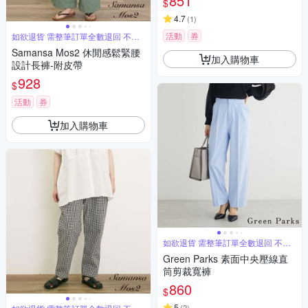
851
$
4.7
(
1
)
活動
券
如欲退貨 需整筆訂單全數退回 不能
單退
Samansa Mos2 休閒感鬆緊腰
加入購物車
設計長褲-附皮帶
928
$
活動
券
加入購物車
如欲退貨 需整筆訂單全數退回 不能
單退
Green Parks 素面中央壓線直
筒剪裁寬褲
860
$
5
(
2
)