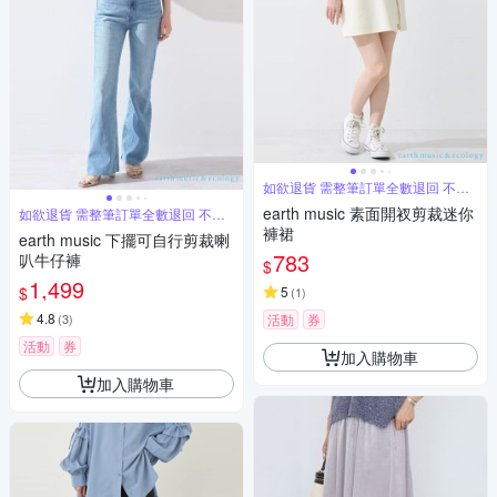
如欲退貨 需整筆訂單全數退回 不能
單退
earth music 素面開衩剪裁迷你
如欲退貨 需整筆訂單全數退回 不能
單退
褲裙
earth music 下擺可自行剪裁喇
783
叭牛仔褲
$
1,499
$
5
(
1
)
4.8
(
3
)
活動
券
活動
券
加入購物車
加入購物車