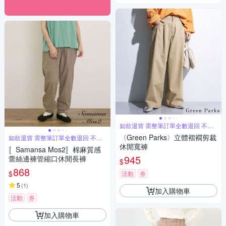
如欲退貨 需整筆訂單全數退回 不能
單退
〈Green Parks〉立體褶襉剪裁
如欲退貨 需整筆訂單全數退回 不能
單退
休閒寬褲
〚Samansa Mos2〛棉麻質感
945
蕾絲邊褲管縮口休閒長褲
$
868
$
活動
券
5
(
1
)
加入購物車
活動
券
加入購物車