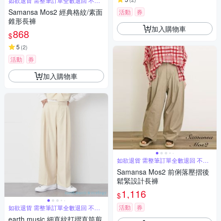
如欲退貨 需整筆訂單全數退回 不能
單退
Samansa Mos2 經典格紋/素面
活動
券
錐形長褲
加入購物車
868
$
5
(
2
)
活動
券
加入購物車
如欲退貨 需整筆訂單全數退回 不能
單退
Samansa Mos2 前俐落壓摺後
鬆緊設計長褲
1,116
$
活動
券
如欲退貨 需整筆訂單全數退回 不能
單退
earth music 細直紋打摺直筒剪