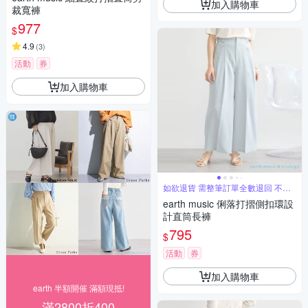
加入購物車
裁寬褲
977
$
4.9
(
3
)
活動
券
加入購物車
如欲退貨 需整筆訂單全數退回 不能
單退
earth music 俐落打摺側扣環設
計直筒長褲
795
$
活動
券
加入購物車
earth 半額開催 滿額現抵!
滿2800折400