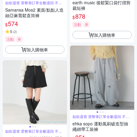
earth music 後鬆緊口袋打摺剪
如欲退貨 需整筆訂單全數退回 不能
單退
裁短褲
Samansa Mos2 素面/點點人造
878
絲亞麻寬鬆直筒褲
$
574
$
活動
券
5
(
2
)
加入購物車
活動
券
加入購物車
如欲退貨 需整筆訂單全數退回 不能
單退
ehka sopo 運動風刷破造型抽
繩綁帶工裝褲
如欲退貨 需整筆訂單全數退回 不能
單退