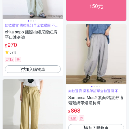
150元
如欲退貨 需整筆訂單全數退回 不能
單退
ehka sopo 腰際抽繩尼龍細肩
平口連身褲
970
$
5
(
1
)
活動
券
加入購物車
如欲退貨 需整筆訂單全數退回 不能
單退
Samansa Mos2 素面/格紋舒適
鬆緊綁帶燈籠長褲
868
$
活動
券
加入購物車