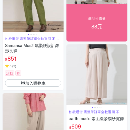
商品折價券
88元
如欲退貨 需整筆訂單全數退回 不能
單退
Samansa Mos2 鬆緊腰設計錐
形長褲
851
$
5
(
2
)
活動
券
加入購物車
如欲退貨 需整筆訂單全數退回 不能
單退
earth music 素面縲縈縐紗寬褲
609
$