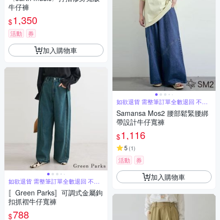
牛仔褲
1,350
$
活動
券
加入購物車
如欲退貨 需整筆訂單全數退回 不能
單退
Samansa Mos2 腰部鬆緊腰綁
帶設計牛仔寬褲
1,116
$
5
(
1
)
活動
券
加入購物車
如欲退貨 需整筆訂單全數退回 不能
單退
〚Green Parks〛可調式金屬鉤
扣抓褶牛仔寬褲
788
$