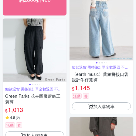
如欲退貨 需整筆訂單全數退回 不能
單退
〈earth music〉蕾絲拼接口袋
設計牛仔寬褲
1,145
$
如欲退貨 需整筆訂單全數退回 不能
單退
Green Parks 花卉圖騰蕾絲工
活動
券
裝褲
加入購物車
1,013
$
4.8
(
2
)
活動
券
加入購物車