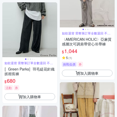
如欲退貨 需整筆訂單全數退回 不能
單退
〈AMERICAN HOLIC〉亞麻質
感層次可調肩帶背心吊帶褲
1,044
$
5
(
1
)
如欲退貨 需整筆訂單全數退回 不能
挑戰低價
券
單退
〚Green Parks〛羽毛緹花針織
加入購物車
抓褶長褲
680
$
活動
券
加入購物車