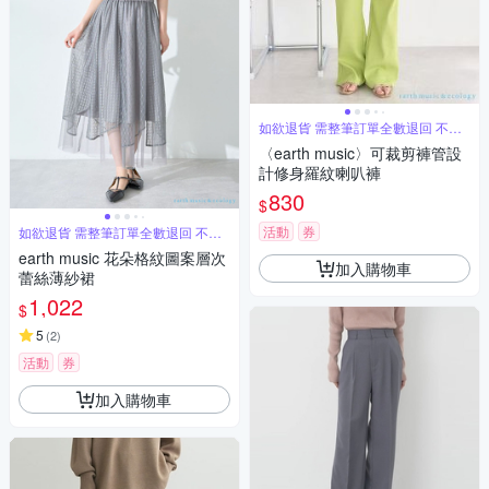
如欲退貨 需整筆訂單全數退回 不能
單退
〈earth music〉可裁剪褲管設
計修身羅紋喇叭褲
830
$
活動
券
如欲退貨 需整筆訂單全數退回 不能
單退
earth music 花朵格紋圖案層次
加入購物車
蕾絲薄紗裙
1,022
$
5
(
2
)
活動
券
加入購物車