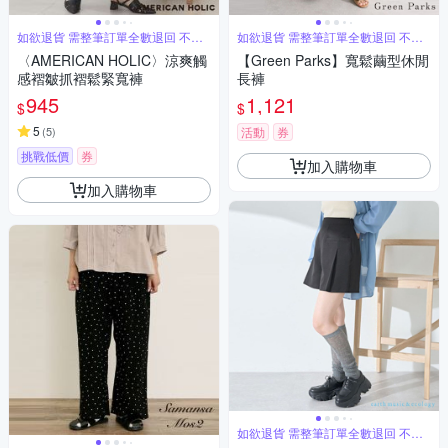
如欲退貨 需整筆訂單全數退回 不能
如欲退貨 需整筆訂單全數退回 不能
單退
單退
〈AMERICAN HOLIC〉涼爽觸
【Green Parks】寬鬆繭型休閒
感褶皺抓褶鬆緊寬褲
長褲
945
1,121
$
$
5
(
5
)
活動
券
挑戰低價
券
加入購物車
加入購物車
如欲退貨 需整筆訂單全數退回 不能
單退