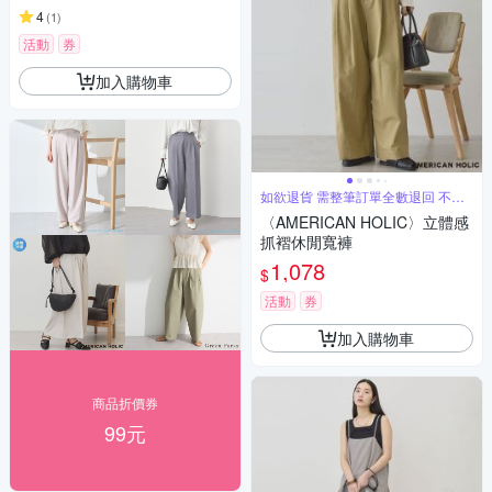
4
(
1
)
活動
券
加入購物車
如欲退貨 需整筆訂單全數退回 不能
單退
〈AMERICAN HOLIC〉立體感
抓褶休閒寬褲
1,078
$
活動
券
加入購物車
商品折價券
99元