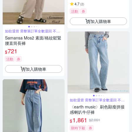
4.7
(
2
)
活動
券
加入購物車
如欲退貨 需整筆訂單全數退回 不能
單退
Samansa Mos2 素面/格紋鬆緊
腰直筒長褲
721
$
活動
券
加入購物車
如欲退貨 需整筆訂單全數退回 不能
單退
〈earth music〉刷色顯瘦拼接
感喇叭牛仔褲
1,861
$2,061
$
限時下殺
券