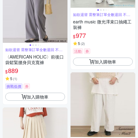
如欲退貨 需整筆訂單全數退回 不能
單退
earth music 微光澤束口抽繩工
裝褲
977
$
5
(
2
)
如欲退貨 需整筆訂單全數退回 不能
活動
券
單退
〈AMERICAN HOLIC〉前後口
加入購物車
袋鬆緊腰身貝克寬褲
889
$
5
(
1
)
挑戰低價
券
加入購物車