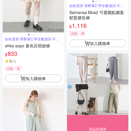
如欲退貨 需整筆訂單全數退回 不能
單退
Samansa Mos2 可愛圓點圖案
鬆緊腰長褲
1,116
$
活動
券
如欲退貨 需整筆訂單全數退回 不能
單退
加入購物車
ehka sopo 素色百褶裙褲
833
$
5
(
1
)
活動
券
加入購物車
商品折價券