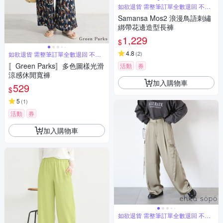
如欲退貨 需整筆訂單全數退回 不能
單退
Samansa Mos2 浪漫鳥語刺繡
綁帶花邊造型長褲
1,229
$
4.8
(
2
)
如欲退貨 需整筆訂單全數退回 不能
單退
〚Green Parks〛多色圖樣光滑
活動
券
涼感休閒寬褲
加入購物車
529
$
5
(
1
)
活動
券
加入購物車
如欲退貨 需整筆訂單全數退回 不能
單退