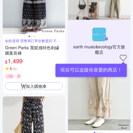
如欲退貨 需整筆訂單全數退回 不能
單退
earth music&ecology官方旗
Green Parks 寬鬆感特色刺繡
艦店
圖案長褲
1,499
$
5
(
1
)
現在可以追蹤你喜愛的商店！
活動
券
加入購物車