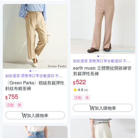
如欲退貨 需整筆訂單全數退回 不能
單退
earth music 立體壓紋開衩褲管
剪裁彈性長褲
如欲退貨 需整筆訂單全數退回 不能
單退
522
$
〈Green Parks〉褶線剪裁彈性
斜紋布錐形褲
4.9
(
4
)
755
$
活動
券
活動
券
加入購物車
加入購物車