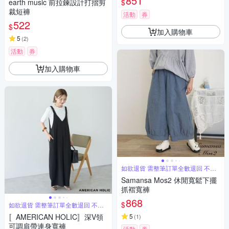
851
$
earth music 前拉鍊設計打摺剪
裁短褲
活動
券
522
$
加入購物車
5
(
2
)
活動
券
加入購物車
如欲退貨 需整筆訂單全數退回 不能
單退
Samansa Mos2 休閒寬鬆下擺
抓褶寬褲
868
$
如欲退貨 需整筆訂單全數退回 不能
單退
〚AMERICAN HOLIC〛深V領
5
(
1
)
可調肩帶連身寬褲
活動
券