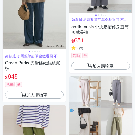
如欲退貨 需整筆訂單全數退回 不能
單退
earth music 中央壓摺修身直筒
剪裁長褲
651
$
5
(
2
)
活動
券
如欲退貨 需整筆訂單全數退回 不能
單退
Green Parks 光滑條紋絲絨寬
加入購物車
褲
945
$
活動
券
加入購物車