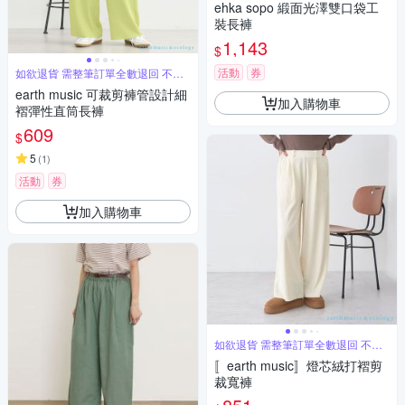
ehka sopo 緞面光澤雙口袋工
裝長褲
1,143
$
活動
券
如欲退貨 需整筆訂單全數退回 不能
單退
earth music 可裁剪褲管設計細
加入購物車
褶彈性直筒長褲
609
$
5
(
1
)
活動
券
加入購物車
如欲退貨 需整筆訂單全數退回 不能
單退
〚earth music〛燈芯絨打褶剪
裁寬褲