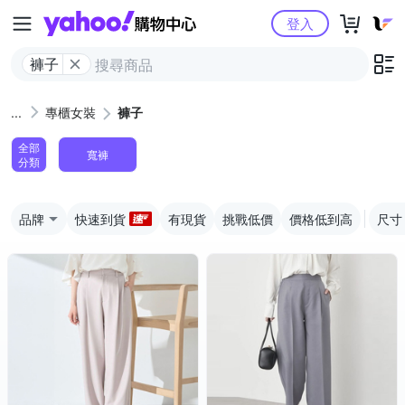
Yahoo購物中心
登入
褲子
專櫃女裝
褲子
全部
寬褲
分類
品牌
快速到貨
有現貨
挑戰低價
價格低到高
尺寸