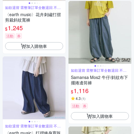
如欲退貨 需整筆訂單全數退回 不能
單退
〈earth music〉花卉刺繡打摺
剪裁斜紋寬褲
1,245
$
活動
券
加入購物車
如欲退貨 需整筆訂單全數退回 不能
單退
Samansa Mos2 牛仔/斜紋布下
擺捲邊筒褲
1,116
$
4.3
(
1
)
活動
券
加入購物車
如欲退貨 需整筆訂單全數退回 不能
單退
〈earth music〉打摺修身寬版