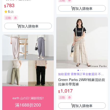
783
$
加入購物車
5
(
2
)
活動
券
加入購物車
如欲退貨 需整筆訂單全數退回 不能
單退
Green Parks 2WAY棉麻混紡前
拉鍊吊帶寬褲
1,017
$
活動
券
earth 山の日! 滿額現抵!!
滿1688折200
加入購物車