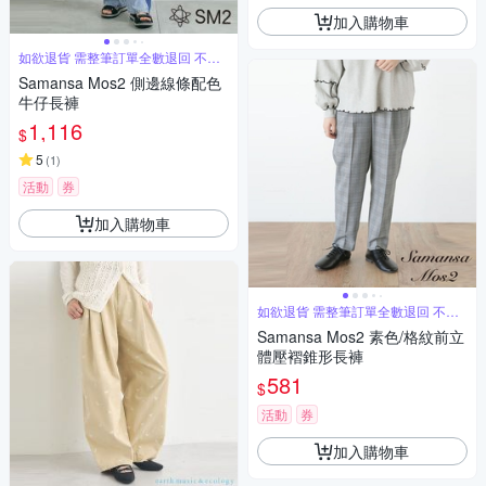
加入購物車
如欲退貨 需整筆訂單全數退回 不能
單退
Samansa Mos2 側邊線條配色
牛仔長褲
1,116
$
5
(
1
)
活動
券
加入購物車
如欲退貨 需整筆訂單全數退回 不能
單退
Samansa Mos2 素色/格紋前立
體壓褶錐形長褲
581
$
活動
券
加入購物車