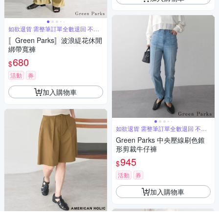
如欲退貨 需整筆訂單全數退回 不能
單退
〚Green Parks〛波浪緹花休閒
綁帶寬褲
680
$
活動
券
加入購物車
如欲退貨 需整筆訂單全數退回 不能
單退
Green Parks 中央壓線刷色錐
形剪裁牛仔褲
945
$
活動
券
加入購物車