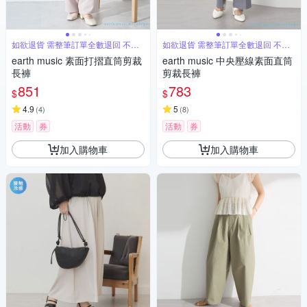
如欲退貨 需整筆訂單全數退回 不能
如欲退貨 需整筆訂單全數退回 不能
單退
單退
earth music 素面打摺直筒剪裁
earth music 中央壓線素面直筒
長褲
剪裁長褲
851
783
$
$
4.9
5
(
4
)
(
8
)
活動
券
活動
券
加入購物車
加入購物車