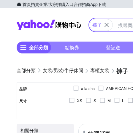
首頁
拍賣
企業/大宗採購入口
合作招商
App下載
Yahoo購物中心
褲子
全部分類
點換券
登記送
褲子
女裝/男裝/牛仔休閒
專櫃女裝
a la sha
AMERICAN HO
品牌
Just J’S Miss
KANGOL
XS
S
M
L
尺寸
品牌名稱
OUWEY 歐薇
Qiruo 
22腰以下
33腰
25腰
素色
休閒褲
全長
一般版型
人造纖維
拼接
九分
寬褲
寬版
棉
刺繡
七分
裙子
牛仔
直筒
顏色
風格元素
款式
長度
版型
主材質
刷破破壞
連身褲
吊帶裙
動物紋
相關分類