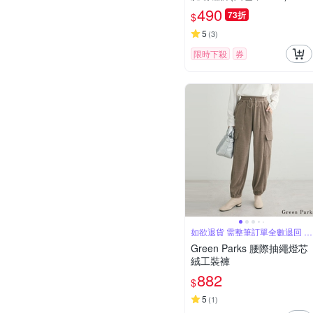
156906
490
73折
$
5
(
3
)
限時下殺
券
如欲退貨 需整筆訂單全數退回 不
能單退
Green Parks 腰際抽繩燈芯
絨工裝褲
882
$
5
(
1
)