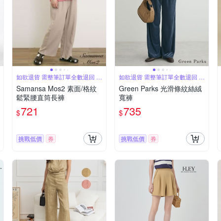
如欲退貨 需整筆訂單全數退回 不
如欲退貨 需整筆訂單全數退回 不
能單退
能單退
Samansa Mos2 素面/格紋
Green Parks 光滑條紋絲絨
鬆緊腰直筒長褲
寬褲
721
735
$
$
挑戰低價
券
挑戰低價
券