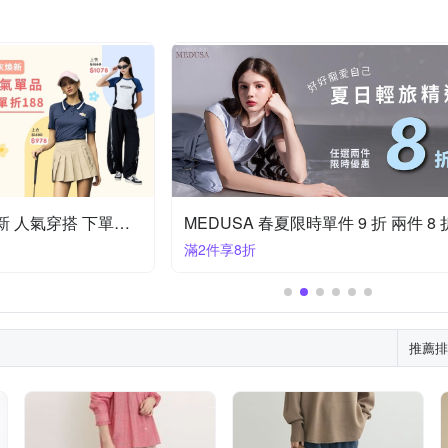
歐薇x元動力 夏末煥新 人氣穿搭 下單折188
MEDUSA 春夏限時單件 9 折 兩件 8 
滿2件享8折
推薦排