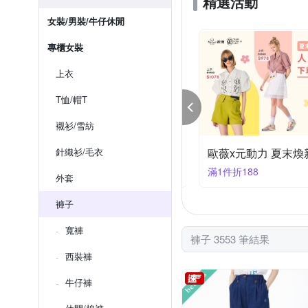
精選活動
女裝/男裝/牛仔休閒
專櫃女裝
上衣
T恤/帽T
襯衫/雪紡
x歐薇 今天買明天穿 下單折188
針織衫/毛衣
件折188
滿1件折188
外套
褲子
寬褲
褲子 3553 筆結果
西裝褲
牛仔褲