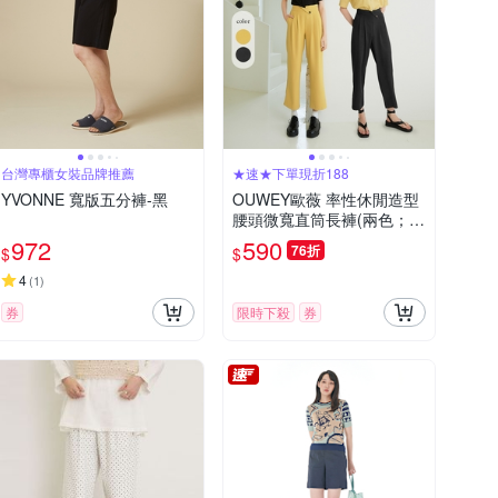
台灣專櫃女裝品牌推薦
★速★下單現折188
YVONNE 寬版五分褲-黑
OUWEY歐薇 率性休閒造型
腰頭微寬直筒長褲(兩色；S-
L)3232136505
972
590
76折
$
$
4
(
1
)
券
限時下殺
券