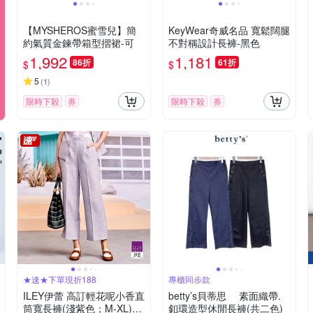
【MYSHEROS蜜雪兒】簡
KeyWear奇威名品 寬鬆闊腿
約氣質金鍊帶箱型摺裙-可
不對稱設計長褲-黑色
1,992
1,181
86折
61折
$
$
5
(
1
)
限時下殺
券
限時下殺
券
★速★下單現折188
專櫃同步款
ILEY伊蕾 高訂輕花呢小香直
betty’s貝蒂思 素面織帶.
筒寬長褲(淺紫色；M-XL)12
釦環造型休閒長褲(共二色)