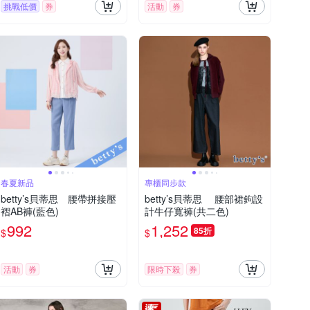
挑戰低價
券
活動
券
春夏新品
專櫃同步款
betty’s貝蒂思 腰帶拼接壓
betty’s貝蒂思 腰部裙鉤設
褶AB褲(藍色)
計牛仔寬褲(共二色)
992
1,252
85折
$
$
活動
券
限時下殺
券