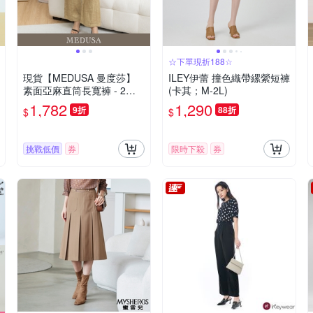
☆下單現折188☆
現貨【MEDUSA 曼度莎】
ILEY伊蕾 撞色織帶縲縈短褲
素面亞麻直筒長寬褲 - 2色
(卡其；M-2L)
（M-XL）｜女長褲 休閒長
1,782
1,290
9折
88折
$
$
褲 涼感亞麻
挑戰低價
券
限時下殺
券