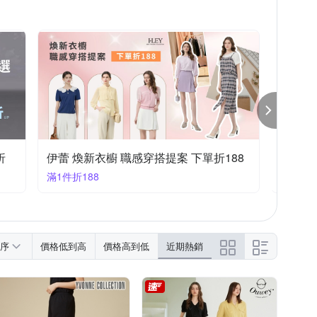
折
伊蕾 煥新衣櫥 職感穿搭提案 下單折188
KeyW
滿1件折188
滿1件享
序
價格低到高
價格高到低
近期熱銷