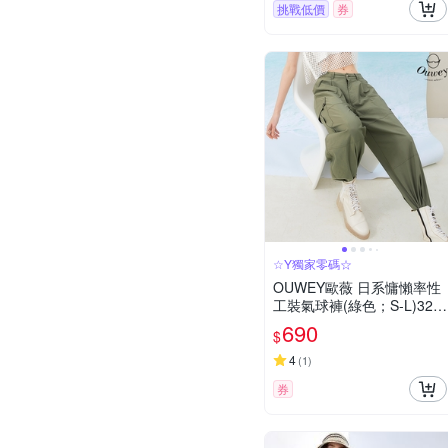
挑戰低價
券
☆Y獨家零碼☆
OUWEY歐薇 日系慵懶率性
工裝氣球褲(綠色；S-L)323
2326646
690
$
4
(
1
)
券