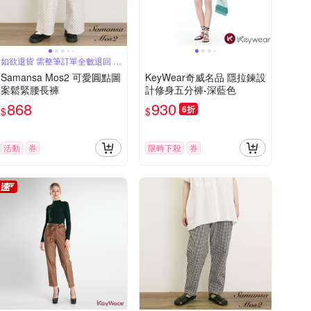
如欲退貨 需整筆訂單全數退回 不
能單退
Samansa Mos2 可愛圓點圖
KeyWear奇威名品 隱拉鍊設
案鬆緊腰長褲
計修身五分褲-深藍色
868
930
6折
$
$
活動
券
限時下殺
券