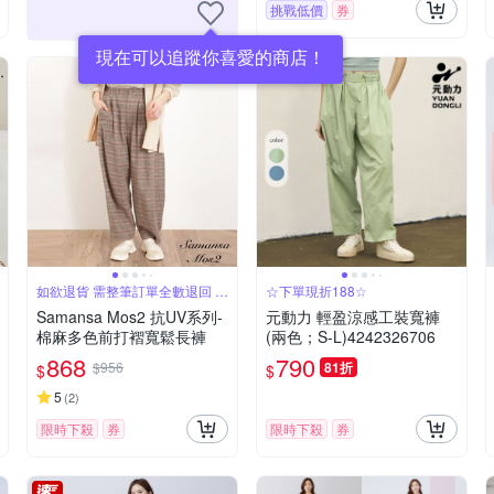
挑戰低價
券
現在可以追蹤你喜愛的商店！
如欲退貨 需整筆訂單全數退回 不
☆下單現折188☆
能單退
Samansa Mos2 抗UV系列-
元動力 輕盈涼感工裝寬褲
棉麻多色前打褶寬鬆長褲
(兩色；S-L)4242326706
868
790
$956
81折
$
$
5
(
2
)
限時下殺
券
限時下殺
券