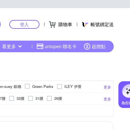
購物車
帳號綁定送
登入
看更多
uniopen 聯名卡
超贈點
en-suey 銀穗
ILEY 伊蕾
Green Parks
更多
MYSHEROS 蜜雪兒
MYVEGA 麥雪爾
27腰
32腰
31腰
26腰
更多
UAN DONGLI 元動力
其他品牌
37腰
39腰
41腰
塗鴉
縮口褲
蕾絲
內搭褲
貓鬚抓痕
吊帶褲
點點
飛鼠褲
更多
更多