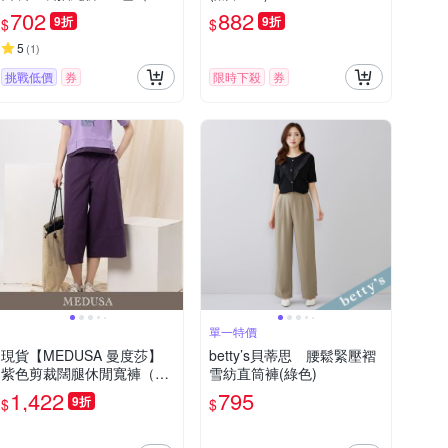
L）｜女工裝褲 女休閒褲 休
702
882
9折
9折
$
$
閒長褲
5
(
1
)
挑戰低價
券
限時下殺
券
單一特價
現貨【MEDUSA 曼度莎】
betty’s貝蒂思 腰鬆緊壓褶
紫色剪裁闊腿休閒寬褲（M-
雪紡直筒褲(綠色)
XL）｜女寬褲 女休閒長褲
1,422
795
9折
$
$
女休閒褲