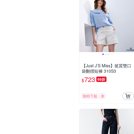
【Just J’S Miss】挺質雙口
袋翻摺短褲 310S3
723
66折
$
限時下殺
券