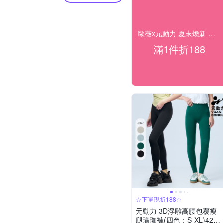
歐薇x元動力 夏末煥新 人氣穿搭 下單折188
滿1件折188
☆下單現折188☆
元動力 3D浮雕高腰包覆瘦
腿瑜珈褲(四色；S-XL)4241