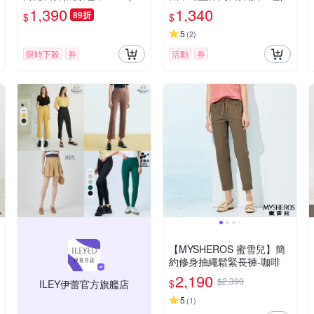
41026707
1,390
1,340
89折
$
$
5
(
2
)
限時下殺
券
活動
券
【MYSHEROS 蜜雪兒】簡
約修身抽繩鬆緊長褲-咖啡
2,190
$2,390
$
ILEY伊蕾官方旗艦店
5
(
1
)