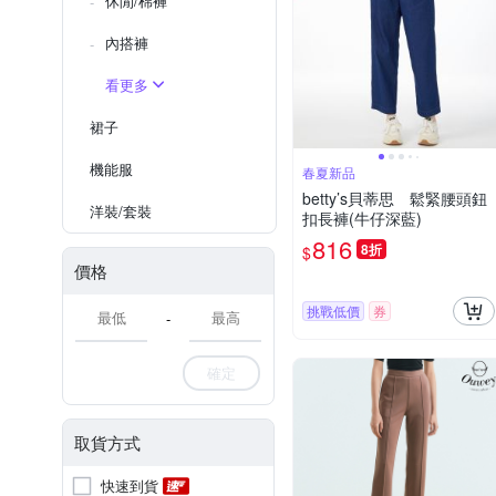
休閒/棉褲
內搭褲
看更多
裙子
機能服
春夏新品
betty’s貝蒂思 鬆緊腰頭鈕
洋裝/套裝
扣長褲(牛仔深藍)
816
8折
$
價格
挑戰低價
券
-
確定
取貨方式
快速到貨