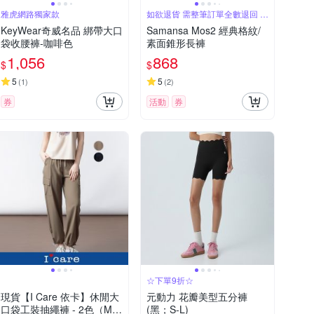
雅虎網路獨家款
如欲退貨 需整筆訂單全數退回 不
能單退
KeyWear奇威名品 綁帶大口
Samansa Mos2 經典格紋/
袋收腰褲-咖啡色
素面錐形長褲
1,056
868
$
$
5
5
(
1
)
(
2
)
券
活動
券
☆下單9折☆
現貨【I Care 依卡】休閒大
元動力 花瓣美型五分褲
口袋工裝抽繩褲 - 2色（M-
(黑；S-L)