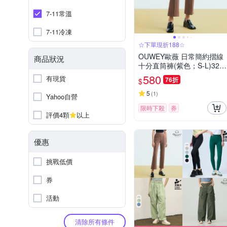
7-11常溫
7-11冷凍
☆下單現折188☆
OUWEY歐薇 日常簡約摺線
商品狀況
十分直筒褲(紫色；S-L)323
3326406
580
有現貨
76折
$
5
(
1
)
Yahoo自營
限時下殺
券
評價4顆
以上
優惠
挑戰低價
券
活動
清除所有條件