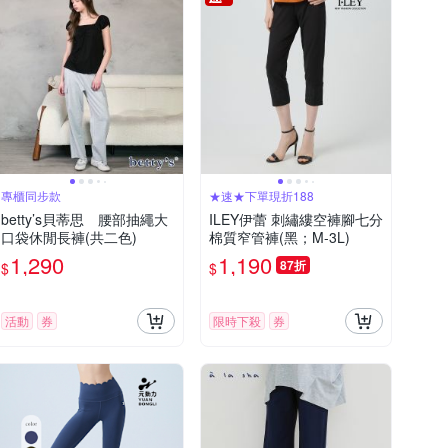
專櫃同步款
★速★下單現折188
betty’s貝蒂思 腰部抽繩大
ILEY伊蕾 刺繡縷空褲腳七分
口袋休閒長褲(共二色)
棉質窄管褲(黑；M-3L)
1,290
1,190
87折
$
$
活動
券
限時下殺
券