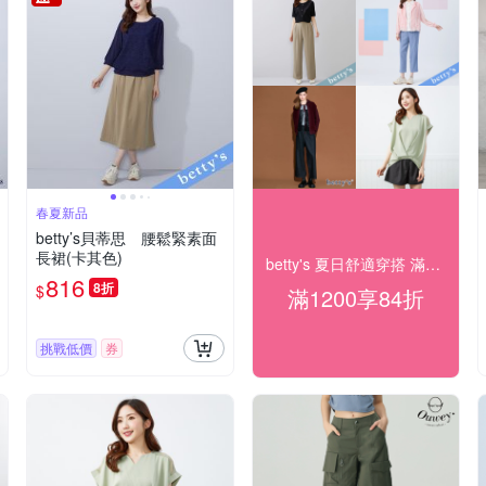
春夏新品
betty’s貝蒂思 腰鬆緊素面
長裙(卡其色)
betty's 夏日舒適穿搭 滿1200享84折
816
8折
$
滿1200享84折
挑戰低價
券