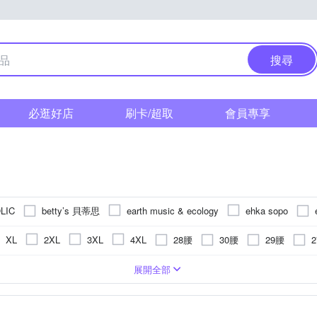
搜尋
必逛好店
刷卡/超取
會員專享
betty’s 貝蒂思
LIC
earth music & ecology
ehka sopo
KeyWear 奇威名品
LUNG.L 林佳樺
MEDUSA 曼度莎
28腰
30腰
29腰
XL
2XL
3XL
4XL
奇若名品
YVONNE 以旺傢飾
Y
Samansa Mos2
SO NICE
24腰
34腰
23腰
35腰
36腰
Freesize
水洗刷色
膝上
褲裙
麻
窄管
五分
動物毛料
靴型褲/喇叭褲
格紋
靴型褲/喇叭褲
迷你
印花
絲
西裝褲
人造皮革
男友褲/錐形褲
文字
工作褲
條紋
極緊身
雪紡
男友褲/錐形褲
圖騰/
展開全部