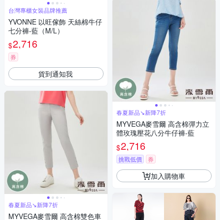
台灣專櫃女裝品牌推薦
YVONNE 以旺傢飾 天絲棉牛仔
七分褲-藍（M/L）
2,716
$
券
貨到通知我
春夏新品↘新降7折
MYVEGA麥雪爾 高含棉彈力立
體玫瑰壓花八分牛仔褲-藍
2,716
$
挑戰低價
券
加入購物車
春夏新品↘新降7折
MYVEGA麥雪爾 高含棉雙色車