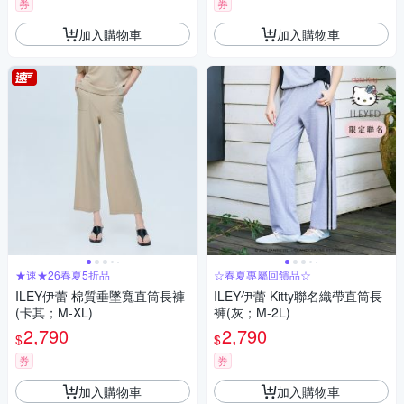
券
券
加入購物車
加入購物車
★速★26春夏5折品
☆春夏專屬回饋品☆
ILEY伊蕾 棉質垂墜寬直筒長褲
ILEY伊蕾 Kitty聯名織帶直筒長
(卡其；M-XL)
褲(灰；M-2L)
2,790
2,790
$
$
券
券
加入購物車
加入購物車