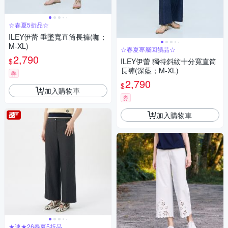
☆春夏5折品☆
ILEY伊蕾 垂墜寬直筒長褲(咖；
M-XL)
☆春夏專屬回饋品☆
2,790
$
ILEY伊蕾 獨特斜紋十分寬直筒
長褲(深藍；M-XL)
券
2,790
$
加入購物車
券
加入購物車
★速★26春夏5折品