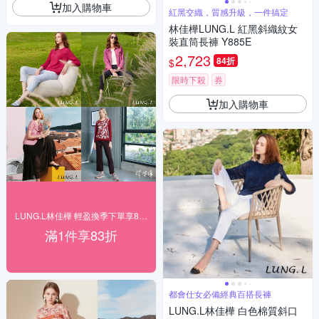
加入購物車
紅黑交織，質感升級，一件搞定
林佳樺LUNG.L 紅黑斜織紋女
裝直筒長褲 Y885E
2,723
84折
$
限時下殺
券
加入購物車
LUNG.L林佳樺 輕盈換季下單享83折
滿1件享83折
都會仕女必備經典百搭長褲
LUNG.L林佳樺 白色棉質斜口