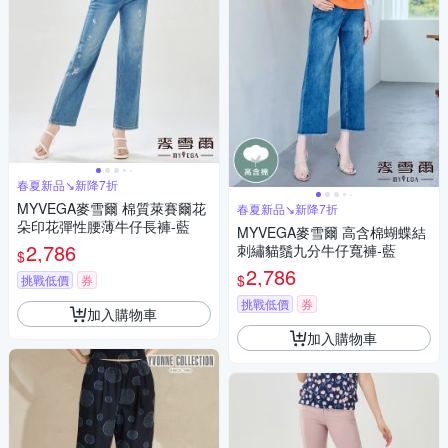
春夏新品↘新降7折
MYVEGA麥雪爾 棉質萊賽爾花
春夏新品↘新降7折
朵印花彈性腰薄牛仔長褲-藍
MYVEGA麥雪爾 高含棉蝴蝶結
2,786
刺繡貓鬚九分牛仔寬褲-藍
$
2,786
$
挑戰低價
券
挑戰低價
券
加入購物車
加入購物車