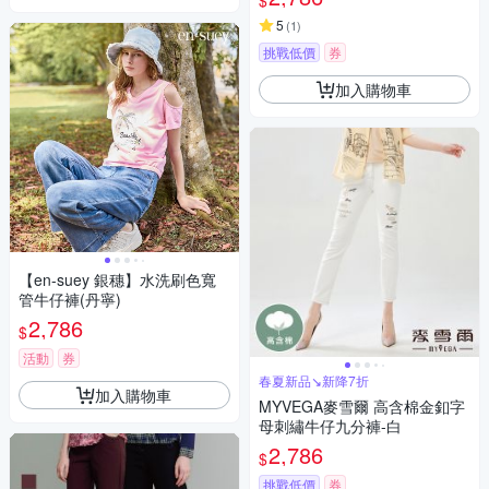
$
5
(
1
)
挑戰低價
券
加入購物車
【en-suey 銀穗】水洗刷色寬
管牛仔褲(丹寧)
2,786
$
活動
券
春夏新品↘新降7折
加入購物車
MYVEGA麥雪爾 高含棉金釦字
母刺繡牛仔九分褲-白
2,786
$
挑戰低價
券