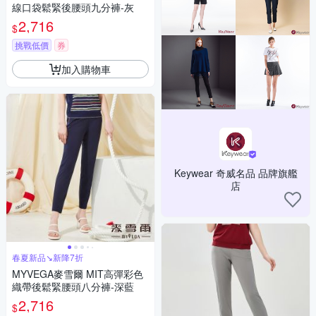
線口袋鬆緊後腰頭九分褲-灰
2,716
$
挑戰低價
券
加入購物車
Keywear 奇威名品 品牌旗艦
店
春夏新品↘新降7折
MYVEGA麥雪爾 MIT高彈彩色
織帶後鬆緊腰頭八分褲-深藍
2,716
$