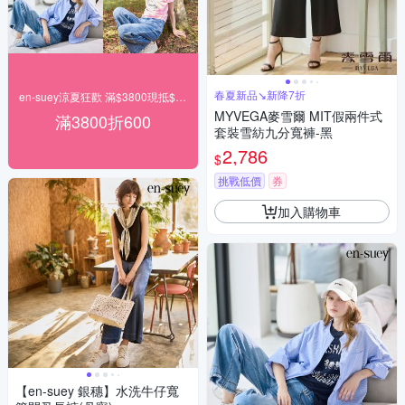
春夏新品↘新降7折
en-suey涼夏狂歡 滿$3800現抵$600
MYVEGA麥雪爾 MIT假兩件式
滿3800折600
套裝雪紡九分寬褲-黑
2,786
$
挑戰低價
券
加入購物車
【en-suey 銀穗】水洗牛仔寬