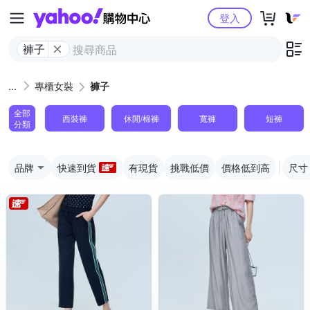
Yahoo購物中心
登入
褲子
專櫃女裝
褲子
全部
西裝褲
休閒/棉褲
寬褲
短褲
分類
品牌
快速到貨
有現貨
挑戰低價
價格低到高
尺寸