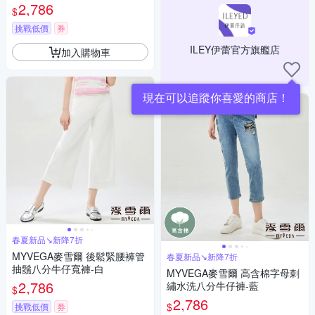
2,786
$
挑戰低價
券
ILEY伊蕾官方旗艦店
加入購物車
現在可以追蹤你喜愛的商店！
春夏新品↘新降7折
MYVEGA麥雪爾 後鬆緊腰褲管
春夏新品↘新降7折
抽鬚八分牛仔寬褲-白
MYVEGA麥雪爾 高含棉字母刺
2,786
繡水洗八分牛仔褲-藍
$
2,786
$
挑戰低價
券