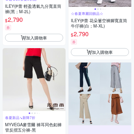
ILEY伊蕾 輕盈透氣九分寬直筒
褲(黑；M-2L)
☆春夏專屬回饋品☆
2,790
$
ILEY伊蕾 花朵簍空褲腳寬直筒
牛仔褲(白；M-XL)
券
2,790
$
加入購物車
券
加入購物車
春夏新品↘新降7折
MYVEGA麥雪爾 褲耳同色釦褲
管反摺五分褲-黑