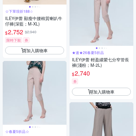
☆下單現折188☆
ILEY伊蕾 顯瘦中腰棉質喇叭牛
仔褲(深藍；M-XL)
2,752
$2,940
$
限時下殺
券
加入購物車
★速★26春夏5折品
ILEY伊蕾 輕盈縲縈七分窄管長
褲(淺粉；M-2L)
2,740
$
券
加入購物車
☆春夏5折品☆