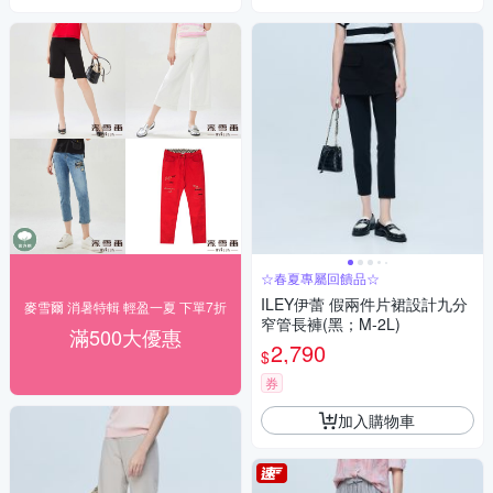
☆春夏專屬回饋品☆
ILEY伊蕾 假兩件片裙設計九分
麥雪爾 消暑特輯 輕盈一夏 下單7折
窄管長褲(黑；M-2L)
滿500大優惠
2,790
$
券
加入購物車