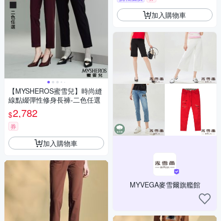
加入購物車
【MYSHEROS蜜雪兒】時尚縫
線點綴彈性修身長褲-二色任選
2,782
$
券
加入購物車
MYVEGA麥雪爾旗艦館