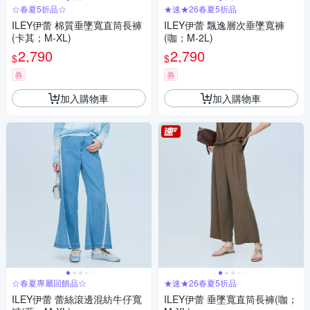
☆春夏5折品☆
★速★26春夏5折品
ILEY伊蕾 棉質垂墜寬直筒長褲
ILEY伊蕾 飄逸層次垂墜寬褲
(卡其；M-XL)
(咖；M-2L)
2,790
2,790
$
$
券
券
加入購物車
加入購物車
☆春夏專屬回饋品☆
★速★26春夏5折品
ILEY伊蕾 蕾絲滾邊混紡牛仔寬
ILEY伊蕾 垂墜寬直筒長褲(咖；