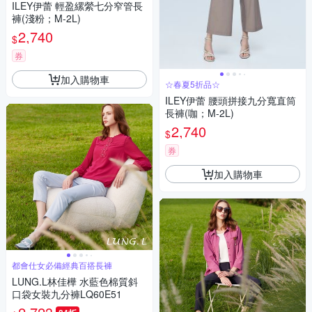
ILEY伊蕾 輕盈縲縈七分窄管長
褲(淺粉；M-2L)
2,740
$
券
加入購物車
☆春夏5折品☆
ILEY伊蕾 腰頭拼接九分寬直筒
長褲(咖；M-2L)
2,740
$
券
加入購物車
都會仕女必備經典百搭長褲
LUNG.L林佳樺 水藍色棉質斜
口袋女裝九分褲LQ60E51