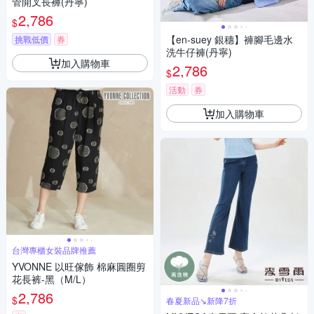
管開叉長褲(丹寧)
2,786
$
【en-suey 銀穗】褲腳毛邊水
挑戰低價
券
洗牛仔褲(丹寧)
加入購物車
2,786
$
活動
券
加入購物車
台灣專櫃女裝品牌推薦
YVONNE 以旺傢飾 棉麻圓圈剪
花長裤-黑（M/L）
2,786
$
春夏新品↘新降7折