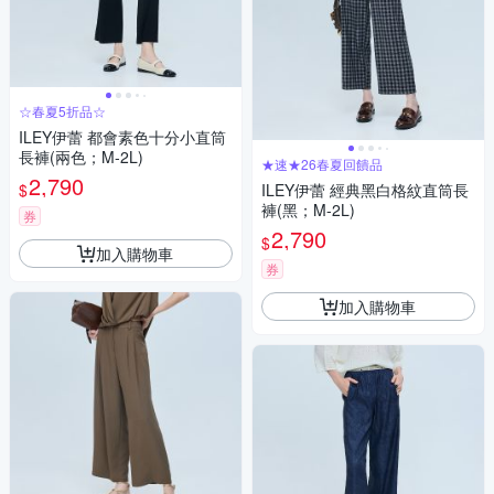
☆春夏5折品☆
ILEY伊蕾 都會素色十分小直筒
長褲(兩色；M-2L)
★速★26春夏回饋品
2,790
$
ILEY伊蕾 經典黑白格紋直筒長
褲(黑；M-2L)
券
2,790
$
加入購物車
券
加入購物車