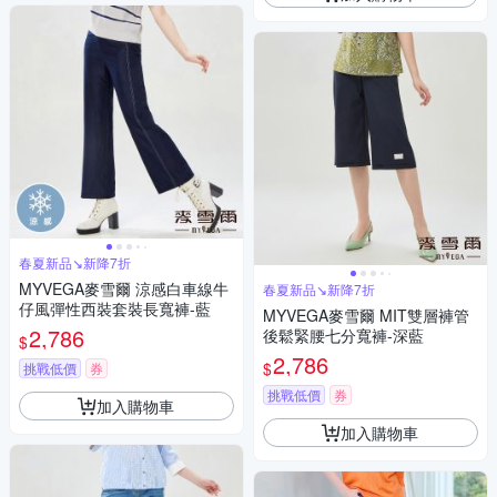
春夏新品↘新降7折
MYVEGA麥雪爾 涼感白車線牛
春夏新品↘新降7折
仔風彈性西裝套裝長寬褲-藍
MYVEGA麥雪爾 MIT雙層褲管
2,786
後鬆緊腰七分寬褲-深藍
$
2,786
$
挑戰低價
券
挑戰低價
券
加入購物車
加入購物車