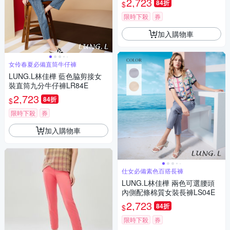
2,723
84折
$
限時下殺
券
加入購物車
女伶春夏必備直筒牛仔褲
LUNG.L林佳樺 藍色脇剪接女
裝直筒九分牛仔褲LR84E
2,723
84折
$
限時下殺
券
加入購物車
仕女必備素色百搭長褲
LUNG.L林佳樺 兩色可選腰頭
內側配條棉質女裝長褲LS04E
2,723
84折
$
限時下殺
券