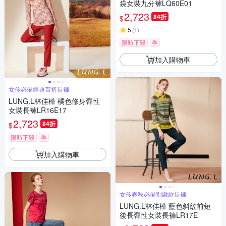
袋女裝九分褲LQ60E01
2,723
84折
$
5
(
1
)
限時下殺
券
加入購物車
女伶必備經典百搭長褲
LUNG.L林佳樺 橘色修身彈性
女裝長褲LR16E17
2,723
84折
$
限時下殺
券
加入購物車
女伶春秋必備別緻款長褲
LUNG.L林佳樺 藍色斜紋前短
後長彈性女裝長褲LR17E