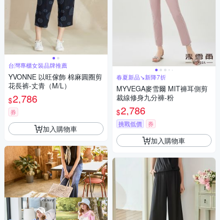
台灣專櫃女裝品牌推薦
YVONNE 以旺傢飾 棉麻圓圈剪
春夏新品↘新降7折
花長裤-丈青（M/L）
MYVEGA麥雪爾 MIT褲耳側剪
2,786
裁線修身九分褲-粉
$
2,786
$
券
挑戰低價
券
加入購物車
加入購物車