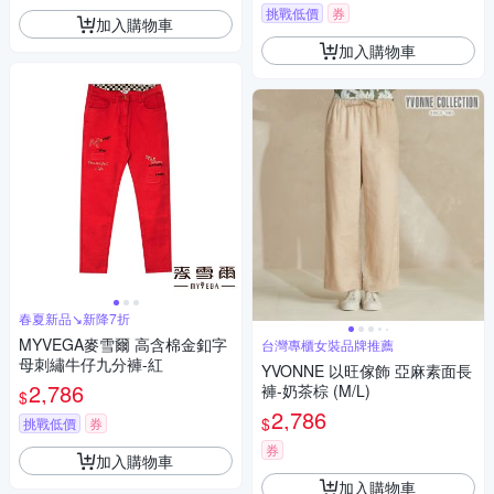
挑戰低價
券
加入購物車
加入購物車
春夏新品↘新降7折
MYVEGA麥雪爾 高含棉金釦字
台灣專櫃女裝品牌推薦
母刺繡牛仔九分褲-紅
YVONNE 以旺傢飾 亞麻素面長
2,786
褲-奶茶棕 (M/L)
$
2,786
$
挑戰低價
券
券
加入購物車
加入購物車