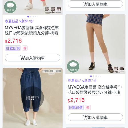
加入購物車
春夏新品↘新降7折
MYVEGA麥雪爾 高含棉雙色車
線口袋鬆緊後腰頭九分褲-桃粉
2,716
$
挑戰低價
券
加入購物車
春夏新品↘新降7折
MYVEGA麥雪爾 高含棉字母印
花口袋鬆緊後腰頭八分褲-卡其
補貨中
2,716
$
挑戰低價
券
加入購物車