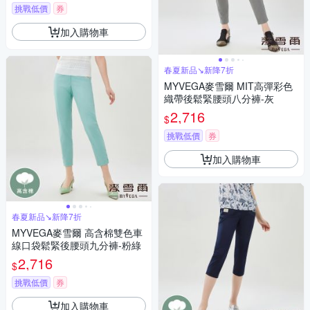
挑戰低價
券
加入購物車
春夏新品↘新降7折
MYVEGA麥雪爾 MIT高彈彩色
織帶後鬆緊腰頭八分褲-灰
2,716
$
挑戰低價
券
加入購物車
春夏新品↘新降7折
MYVEGA麥雪爾 高含棉雙色車
線口袋鬆緊後腰頭九分褲-粉綠
2,716
$
挑戰低價
券
加入購物車