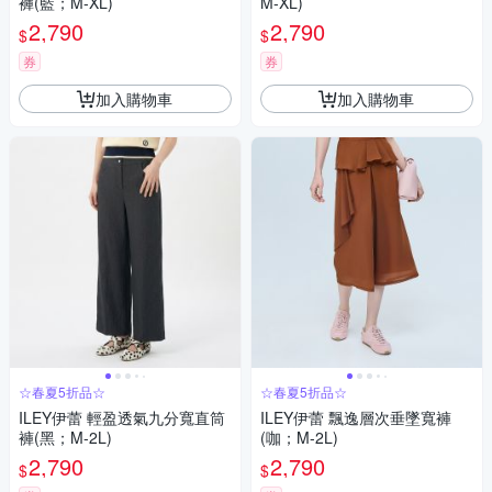
褲(藍；M-XL)
M-XL)
2,790
2,790
$
$
券
券
加入購物車
加入購物車
☆春夏5折品☆
☆春夏5折品☆
ILEY伊蕾 輕盈透氣九分寬直筒
ILEY伊蕾 飄逸層次垂墜寬褲
褲(黑；M-2L)
(咖；M-2L)
2,790
2,790
$
$