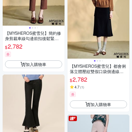
【MYSHEROS蜜雪兒】簡約修
身剪裁車線勾邊前扣後鬆緊彈
性長褲-可
2,782
$
券
加入購物車
【MYSHEROS蜜雪兒】都會俐
落立體壓紋雙假口袋側邊線條
中長裙-黑
2,782
$
4.7
(
1
)
券
加入購物車