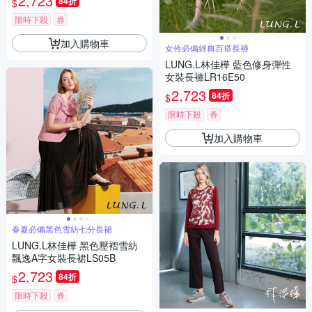
2,723
84折
$
限時下殺
券
加入購物車
女伶必備經典百搭長褲
LUNG.L林佳樺 藍色修身彈性
女裝長褲LR16E50
2,723
84折
$
限時下殺
券
加入購物車
春夏必備黑色雪紡七分長裙
LUNG.L林佳樺 黑色壓褶雪紡
飄逸A字女裝長裙LS05B
2,723
84折
$
限時下殺
券