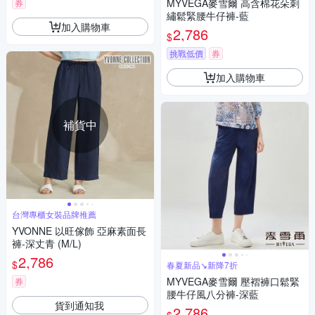
MYVEGA麥雪爾 高含棉花朵刺
券
繡鬆緊腰牛仔褲-藍
加入購物車
2,786
$
挑戰低價
券
加入購物車
補貨中
台灣專櫃女裝品牌推薦
YVONNE 以旺傢飾 亞麻素面長
褲-深丈青 (M/L)
2,786
$
春夏新品↘新降7折
MYVEGA麥雪爾 壓褶褲口鬆緊
券
腰牛仔風八分褲-深藍
貨到通知我
2,786