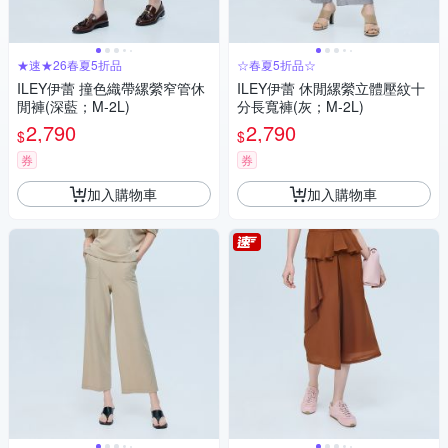
★速★26春夏5折品
☆春夏5折品☆
ILEY伊蕾 撞色織帶縲縈窄管休
ILEY伊蕾 休閒縲縈立體壓紋十
閒褲(深藍；M-2L)
分長寬褲(灰；M-2L)
2,790
2,790
$
$
券
券
加入購物車
加入購物車