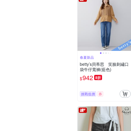
春夏新品
betty’s貝蒂思 笑臉刺繡口
袋牛仔寬褲(藍色)
942
8折
$
挑戰低價
券