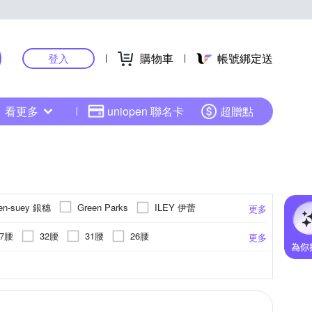
購物車
帳號綁定送
登入
看更多
uniopen 聯名卡
超贈點
en-suey 銀穗
ILEY 伊蕾
Green Parks
更多
MYSHEROS 蜜雪兒
MYVEGA 麥雪爾
27腰
32腰
31腰
26腰
更多
UAN DONGLI 元動力
其他品牌
37腰
39腰
41腰
塗鴉
縮口褲
蕾絲
內搭褲
貓鬚抓痕
吊帶褲
點點
吊帶裙
更多
更多