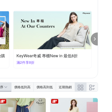
搶購
KeyWear奇威 專櫃New in 最低8折
滿2件享8折
序
價格低到高
價格高到低
近期熱銷