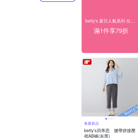
betty's 夏日人氣系列 任1件79折
滿1件享79折
春夏新品
betty’s貝蒂思 腰帶拼接壓
褶AB褲(灰黑)