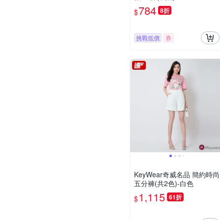
784
8折
$
挑戰低價
券
KeyWear奇威名品 簡約時尚
五分褲(共2色)-白色
1,115
61折
$