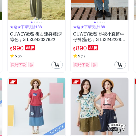
★速★下單現折188
★速★下單現折188
OUWEY歐薇 復古連身褲(深
OUWEY歐薇 斜衩小直筒牛
綠色；S-L)3242327622
仔褲(藍色；S-L)324222860
6
990
890
85折
83折
$
$
5
5
(
2
)
(
1
)
限時下殺
券
限時下殺
券