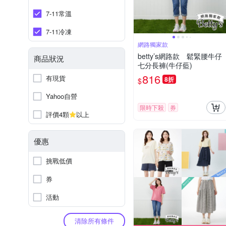
7-11常溫
7-11冷凍
網路獨家款
betty’s網路款 鬆緊腰牛仔
商品狀況
七分長褲(牛仔藍)
816
有現貨
8折
$
Yahoo自營
限時下殺
券
評價4顆
以上
優惠
挑戰低價
券
活動
清除所有條件