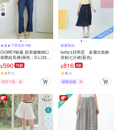
★速★下單現折188
春夏新品
OUWEY歐薇 甜美慵懶側口
betty’s貝蒂思 多層次裝飾
袋壓紋長褲(兩色；S-L)323
排釦七分裙(藍色)
2136506
590
816
76折
8折
$
$
4.7
5
(
1
)
(
1
)
限時下殺
券
挑戰低價
券