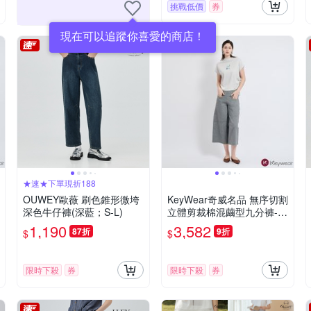
挑戰低價
券
現在可以追蹤你喜愛的商店！
★速★下單現折188
OUWEY歐薇 刷色錐形微垮
KeyWear奇威名品 無序切割
深色牛仔褲(深藍；S-L)
立體剪裁棉混繭型九分褲-灰
色
1,190
3,582
87折
9折
$
$
限時下殺
券
限時下殺
券