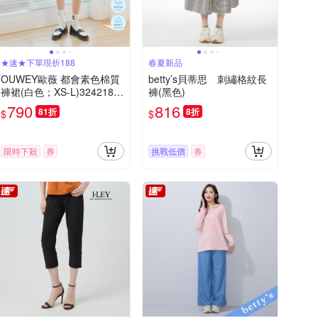
★速★下單現折188
春夏新品
OUWEY歐薇 都會素色棉質
betty’s貝蒂思 刺繡格紋長
褲裙(白色；XS-L)3242182
褲(黑色)
405
790
816
81折
8折
$
$
限時下殺
券
挑戰低價
券