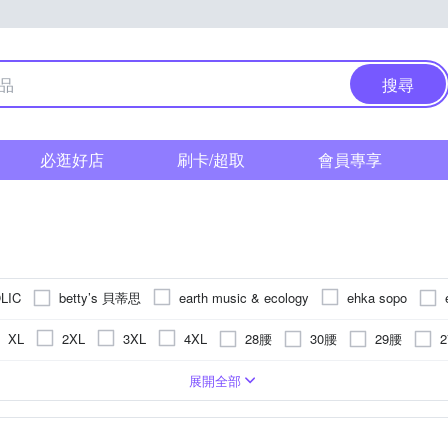
搜尋
必逛好店
刷卡/超取
會員專享
betty’s 貝蒂思
LIC
earth music & ecology
ehka sopo
KeyWear 奇威名品
LUNG.L 林佳樺
MEDUSA 曼度莎
28腰
30腰
29腰
XL
2XL
3XL
4XL
奇若名品
YVONNE 以旺傢飾
Y
Samansa Mos2
SO NICE
24腰
34腰
23腰
35腰
36腰
Freesize
水洗刷色
膝上
褲裙
麻
窄管
五分
動物毛料
靴型褲/喇叭褲
格紋
靴型褲/喇叭褲
迷你
印花
絲
西裝褲
人造皮革
男友褲/錐形褲
文字
工作褲
條紋
極緊身
雪紡
男友褲/錐形褲
圖騰/
展開全部