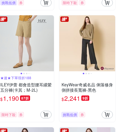
挑戰低價
券
限時下殺
券
★速★下單現折188
ILEY伊蕾 都會造型腰耳縲縈
KeyWear奇威名品 俐落修身
五分褲(卡其；M-2L)
側拼接長寬褲-黑色
1,190
2,241
87折
9折
$
$
限時下殺
券
挑戰低價
券