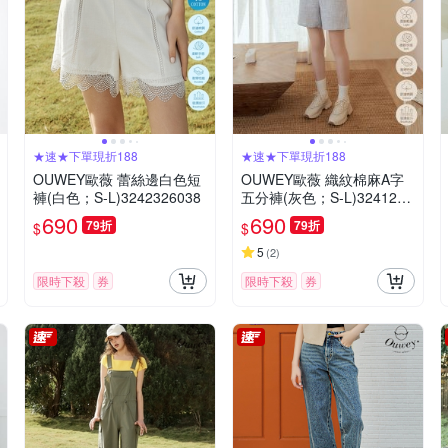
★速★下單現折188
★速★下單現折188
OUWEY歐薇 蕾絲邊白色短
OUWEY歐薇 織紋棉麻A字
褲(白色；S-L)3242326038
五分褲(灰色；S-L)3241256
101
690
690
79折
79折
$
$
5
(
2
)
限時下殺
券
限時下殺
券