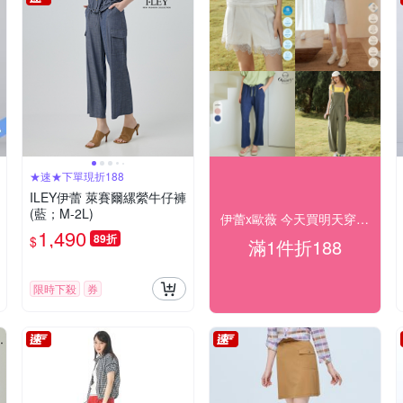
★速★下單現折188
ILEY伊蕾 萊賽爾縲縈牛仔褲
(藍；M-2L)
伊蕾x歐薇 今天買明天穿 下單折188
1,490
89折
$
滿1件折188
限時下殺
券