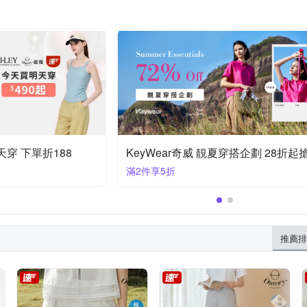
穿 下單折188
KeyWear奇威 靚夏穿搭企劃 28折起
滿2件享5折
推薦排