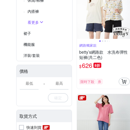
休閒/棉褲
內搭褲
看更多
裙子
機能服
網路獨家款
betty’s網路款 水洗布彈性
洋裝/套裝
短褲(共二色)
626
8折
$
價格
限時下殺
券
-
確定
取貨方式
快速到貨