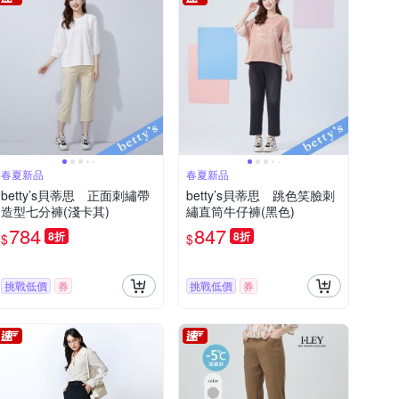
春夏新品
春夏新品
betty’s貝蒂思 正面刺繡帶
betty’s貝蒂思 跳色笑臉刺
造型七分褲(淺卡其)
繡直筒牛仔褲(黑色)
784
847
8折
8折
$
$
挑戰低價
券
挑戰低價
券