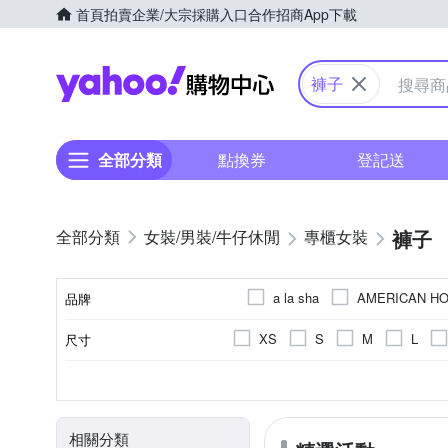
首頁
拍賣
企業/大宗採購入口
合作招商
App下載
Yahoo購物中心
褲子
全部分類
點換券
登記送
褲子
女裝/男裝/牛仔休閒
專櫃女裝
a la sha
AMERICAN HO
品牌
Just J’S Miss
KANGOL
XS
S
M
L
尺寸
品牌名稱
OUWEY 歐薇
Qiruo 
22腰以下
33腰
25腰
素色
休閒褲
全長
一般版型
人造纖維
拼接
九分
寬褲
寬版
棉
刺繡
七分
裙子
牛仔
直筒
顏色
風格元素
款式
長度
版型
主材質
刷破破壞
飛鼠褲
連身褲
動物紋
相關分類