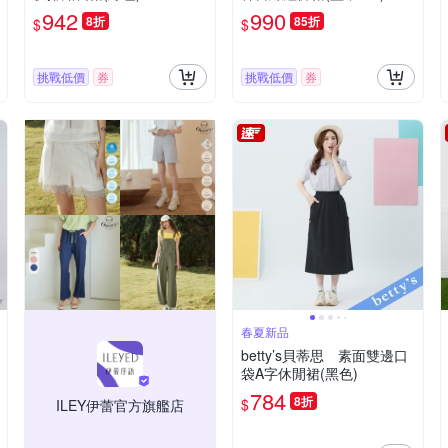
942
990
8折
85折
$
$
挑戰低價
券
挑戰低價
券
春夏新品
betty’s貝蒂思 素面雙邊口
袋A字休閒裙(黑色)
784
8折
$
ILEY伊蕾官方旗艦店