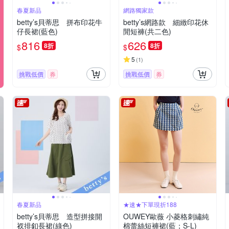
春夏新品
網路獨家款
betty’s貝蒂思 拼布印花牛
betty’s網路款 細緻印花休
仔長裙(藍色)
閒短褲(共二色)
816
626
8折
8折
$
$
5
(
1
)
挑戰低價
券
挑戰低價
券
春夏新品
★速★下單現折188
betty’s貝蒂思 造型拼接開
OUWEY歐薇 小菱格刺繡純
衩排釦長裙(綠色)
棉蕾絲短褲裙(藍；S-L)