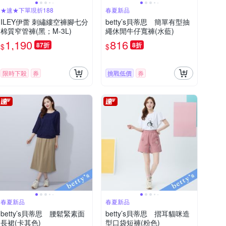
★速★下單現折188
春夏新品
ILEY伊蕾 刺繡縷空褲腳七分
betty’s貝蒂思 簡單有型抽
棉質窄管褲(黑；M-3L)
繩休閒牛仔寬褲(水藍)
1,190
816
87折
8折
$
$
限時下殺
券
挑戰低價
券
春夏新品
春夏新品
betty’s貝蒂思 腰鬆緊素面
betty’s貝蒂思 摺耳貓咪造
長裙(卡其色)
型口袋短褲(粉色)