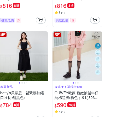
816
816
8折
8折
$
$
5
(
1
)
挑戰低價
券
挑戰低價
券
春夏新品
★速★下單現折188
betty’s貝蒂思 鬆緊腰抽繩
OUWEY歐薇 粉嫩抽鬚牛仔
口袋長裙(黑色)
純棉短褲(粉色；S-L)32321
38509
784
590
8折
76折
$
$
5
(
1
)