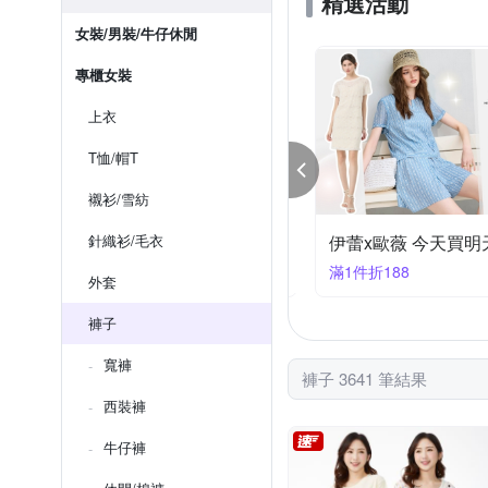
精選活動
女裝/男裝/牛仔休閒
專櫃女裝
上衣
T恤/帽T
襯衫/雪紡
tty's 夏日人氣系列 任1件79折
針織衫/毛衣
伊蕾x歐薇 今天買明天
件享79折
滿1件折188
外套
褲子
寬褲
褲子 3641 筆結果
西裝褲
牛仔褲