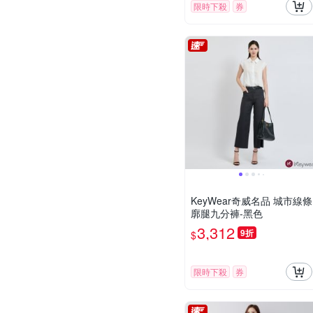
限時下殺
券
KeyWear奇威名品 城市線條
廓腿九分褲-黑色
3,312
9折
$
限時下殺
券