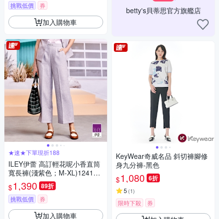
挑戰低價
券
betty's貝蒂思官方旗艦店
加入購物車
★速★下單現折188
KeyWear奇威名品 斜切褲腳修
ILEY伊蕾 高訂輕花呢小香直筒
身九分褲-黑色
寬長褲(淺紫色；M-XL)124102
1,080
6折
$
6707
1,390
89折
$
5
(
1
)
挑戰低價
券
限時下殺
券
加入購物車