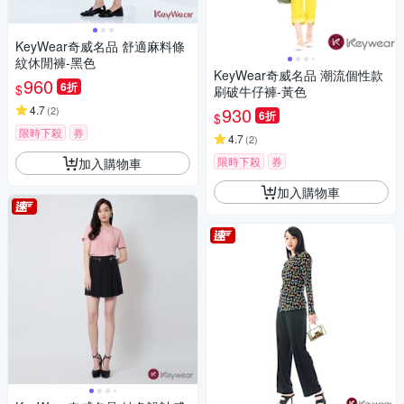
KeyWear奇威名品 舒適麻料條
紋休閒褲-黑色
KeyWear奇威名品 潮流個性款
960
6折
$
刷破牛仔褲-黃色
4.7
930
(
2
)
6折
$
限時下殺
券
4.7
(
2
)
限時下殺
券
加入購物車
加入購物車