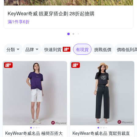
KeyWear奇威 靚夏穿搭企劃 28折起搶購
滿1件享6折
分類
品牌
快速到貨
有現貨
挑戰低價
價格低到
KeyWear奇威名品 極簡百搭大
KeyWear奇威名品 寬鬆剪裁直