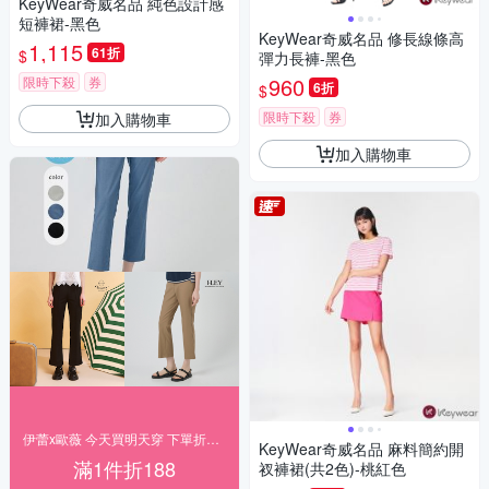
KeyWear奇威名品 純色設計感
短褲裙-黑色
KeyWear奇威名品 修長線條高
1,115
61折
$
彈力長褲-黑色
960
限時下殺
券
6折
$
限時下殺
券
加入購物車
加入購物車
伊蕾x歐薇 今天買明天穿 下單折188
KeyWear奇威名品 麻料簡約開
滿1件折188
衩褲裙(共2色)-桃紅色