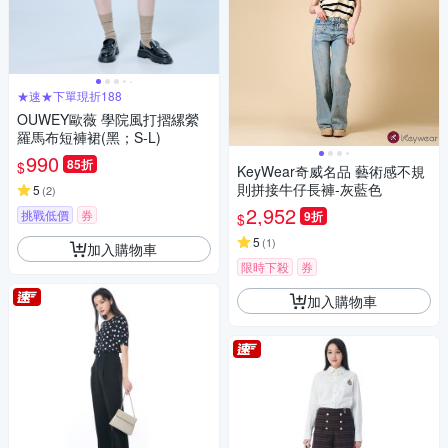
★速★下單現折188
OUWEY歐薇 學院風打摺縲縈
羅馬布短褲裙(黑；S-L)
990
85折
$
KeyWear奇威名品 藝術感不規
則拼接牛仔長褲-灰藍色
5
(
2
)
2,952
挑戰低價
券
9折
$
5
(
1
)
加入購物車
限時下殺
券
加入購物車