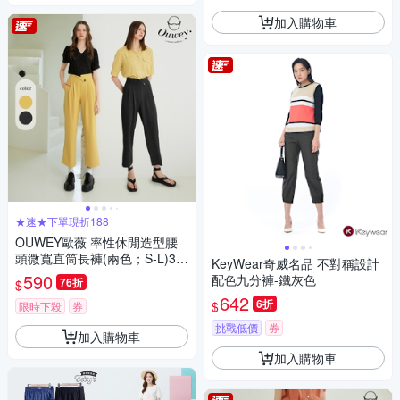
加入購物車
★速★下單現折188
OUWEY歐薇 率性休閒造型腰
頭微寬直筒長褲(兩色；S-L)32
KeyWear奇威名品 不對稱設計
32136505
590
配色九分褲-鐵灰色
76折
$
642
6折
$
限時下殺
券
挑戰低價
券
加入購物車
加入購物車