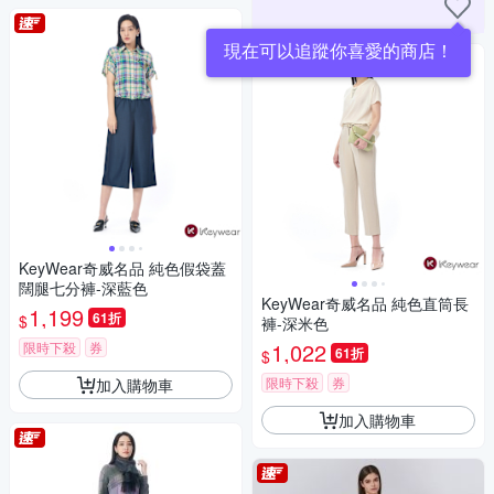
現在可以追蹤你喜愛的商店！
KeyWear奇威名品 純色假袋蓋
闊腿七分褲-深藍色
KeyWear奇威名品 純色直筒長
1,199
61折
$
褲-深米色
1,022
限時下殺
券
61折
$
限時下殺
券
加入購物車
加入購物車