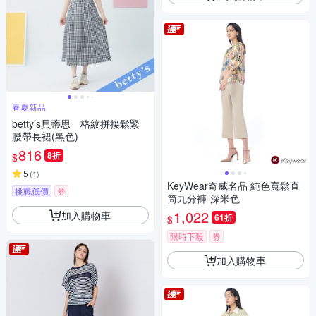
春夏新品
betty’s貝蒂思 格紋拼接鬆緊
腰帶長裙(黑色)
816
8折
$
5
(
1
)
KeyWear奇威名品 純色寬鬆直
挑戰低價
券
筒九分褲-深米色
1,022
加入購物車
61折
$
限時下殺
券
加入購物車