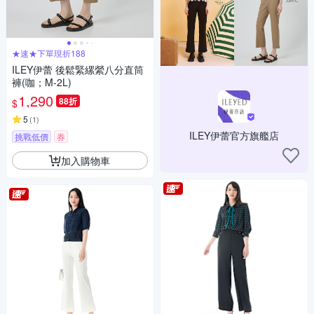
★速★下單現折188
ILEY伊蕾 後鬆緊縲縈八分直筒
褲(咖；M-2L)
1,290
88折
$
5
(
1
)
ILEY伊蕾官方旗艦店
挑戰低價
券
加入購物車