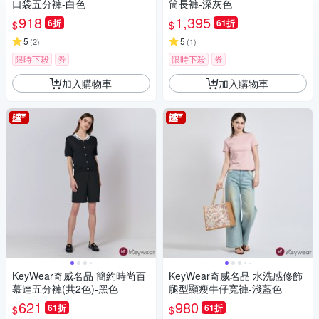
口袋五分褲-白色
筒長褲-深灰色
918
1,395
6折
61折
$
$
5
5
(
2
)
(
1
)
限時下殺
券
限時下殺
券
加入購物車
加入購物車
KeyWear奇威名品 簡約時尚百
KeyWear奇威名品 水洗感修飾
慕達五分褲(共2色)-黑色
腿型顯瘦牛仔寬褲-淺藍色
621
980
61折
61折
$
$