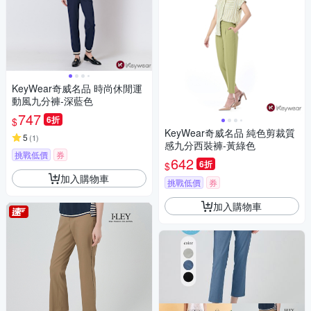
KeyWear奇威名品 時尚休閒運
動風九分褲-深藍色
747
6折
$
KeyWear奇威名品 純色剪裁質
5
(
1
)
感九分西裝褲-黃綠色
挑戰低價
券
642
6折
$
加入購物車
挑戰低價
券
加入購物車