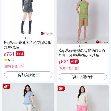
KeyWear奇威名品 粗花呢闊腿
短褲-黑色
KeyWear奇威名品 簡約時尚百
731
61折
$
慕達五分褲(共2色)-卡其色
5
621
(
1
)
61折
$
限時下殺
券
限時下殺
券
加入購物車
加入購物車