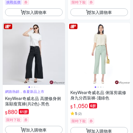
挑戰低價
券
限時下殺
券
加入購物車
加入購物車
網路熱銷，春夏新品上市
KeyWear奇威名品 俐落剪裁修
身九分西裝褲-淺綠色
KeyWear奇威名品 高腰修身俐
落顯瘦寬褲(共2色)-黑色
1,050
6折
$
880
61折
$
5
(
2
)
限時下殺
券
限時下殺
券
加入購物車
加入購物車