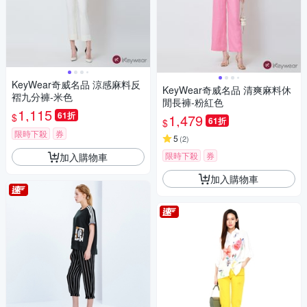
KeyWear奇威名品 涼感麻料反
KeyWear奇威名品 清爽麻料休
褶九分褲-米色
閒長褲-粉紅色
1,115
61折
$
1,479
61折
$
限時下殺
券
5
(
2
)
限時下殺
券
加入購物車
加入購物車