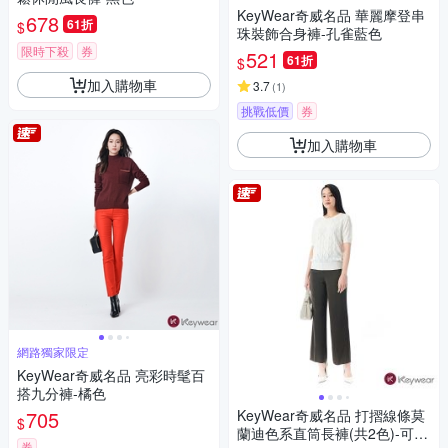
KeyWear奇威名品 華麗摩登串
678
61折
$
珠裝飾合身褲-孔雀藍色
限時下殺
券
521
61折
$
加入購物車
3.7
(
1
)
挑戰低價
券
加入購物車
網路獨家限定
KeyWear奇威名品 亮彩時髦百
搭九分褲-橘色
705
KeyWear奇威名品 打摺線條莫
$
蘭迪色系直筒長褲(共2色)-可可
券