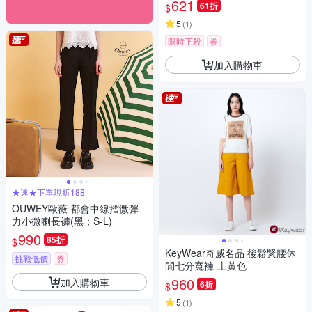
621
61折
$
5
(
1
)
限時下殺
券
加入購物車
★速★下單現折188
OUWEY歐薇 都會中線摺微彈
力小微喇長褲(黑；S-L)
990
85折
$
KeyWear奇威名品 後鬆緊腰休
挑戰低價
券
閒七分寬褲-土黃色
960
加入購物車
6折
$
5
(
1
)