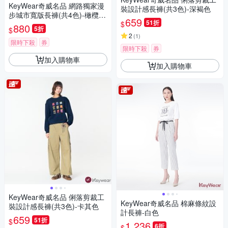
KeyWear奇威名品 網路獨家漫
裝設計感長褲(共3色)-深褐色
步城市寬版長褲(共4色)-橄欖綠
659
51折
$
色
880
5折
$
2
(
1
)
限時下殺
券
限時下殺
券
加入購物車
加入購物車
KeyWear奇威名品 俐落剪裁工
KeyWear奇威名品 棉麻條紋設
裝設計感長褲(共3色)-卡其色
計長褲-白色
659
51折
$
1,236
6折
$