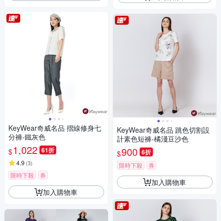
KeyWear奇威名品 摺線修身七
KeyWear奇威名品 跳色切割設
分褲-鐵灰色
計素色短褲-橘淺豆沙色
1,022
900
61折
$
6折
$
4.9
(
3
)
限時下殺
券
限時下殺
券
加入購物車
加入購物車