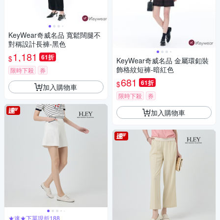
KeyWear奇威名品 寬鬆闊腿不
對稱設計長褲-黑色
1,181
61折
$
KeyWear奇威名品 金屬環釦裝
飾格紋短褲-暗紅色
限時下殺
券
681
61折
$
加入購物車
限時下殺
券
加入購物車
★速★下單現折188