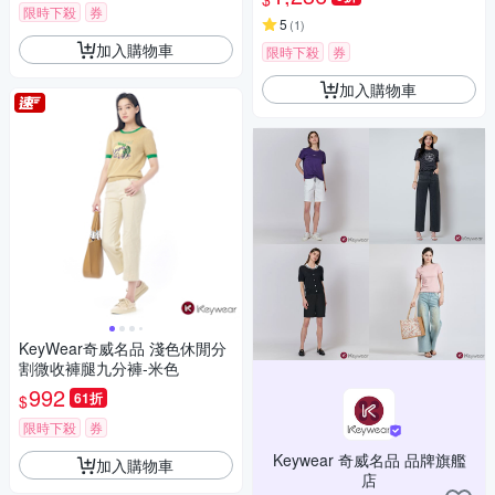
限時下殺
券
5
(
1
)
加入購物車
限時下殺
券
加入購物車
KeyWear奇威名品 淺色休閒分
割微收褲腿九分褲-米色
992
61折
$
限時下殺
券
Keywear 奇威名品 品牌旗艦
加入購物車
店