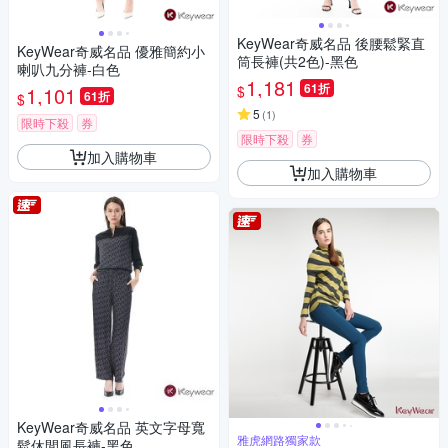
KeyWear奇威名品 後腰鬆緊直
KeyWear奇威名品 優雅簡約小
筒長褲(共2色)-黑色
喇叭九分褲-白色
1,181
61折
$
1,101
61折
$
5
(
1
)
限時下殺
券
限時下殺
券
加入購物車
加入購物車
KeyWear奇威名品 英文字母寬
雅虎網路獨家款
鬆休閒風長褲-黑色