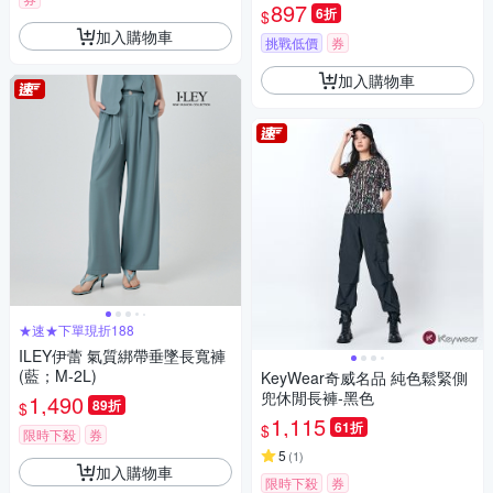
色
897
6折
$
加入購物車
挑戰低價
券
加入購物車
★速★下單現折188
ILEY伊蕾 氣質綁帶垂墜長寬褲
(藍；M-2L)
KeyWear奇威名品 純色鬆緊側
兜休閒長褲-黑色
1,490
89折
$
1,115
61折
$
限時下殺
券
5
(
1
)
加入購物車
限時下殺
券