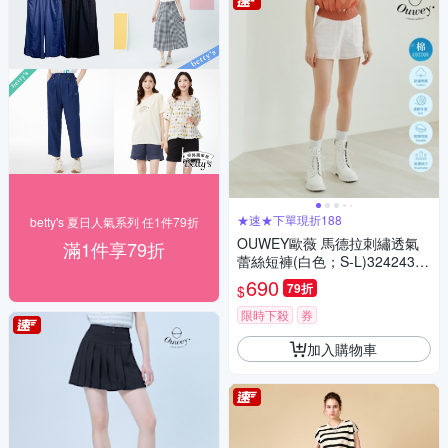
★速★下單現折188
betty's 夏日人氣系列 任1件79折
OUWEY歐薇 馬德拉刺繡透氣
滿1件享79折
蕾絲短褲(白色；S-L)32424360
04
690
79折
$
限時下殺
券
加入購物車