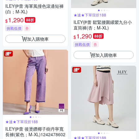
ILEY伊蕾 海軍風撞色滾邊短褲
(白；M-XL)
★速★下單現折188
1,290
88折
$
ILEY伊蕾 鬆緊腰圍縲縈九分小
直筒褲(杏；M-XL)
挑戰低價
券
1,290
88折
$
加入購物車
挑戰低價
券
加入購物車
★速★下單現折188
ILEY伊蕾 後燙鑽椰子樹丹寧寬
長褲(紫色；M-XL)1242478602
★速★下單現折188