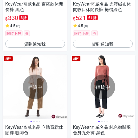
KeyWear奇威名品 百搭款休閒
KeyWear奇威名品 光澤絨布休
長褲-黑色
閒收口休閒長褲-橄欖綠色
330
521
6折
61折
$
$
4.5
4.5
(
2
)
(
8
)
限時下殺
券
限時下殺
券
貨到通知我
貨到通知我
補貨中
補貨中
KeyWear奇威名品 立體寬鬆休
KeyWear奇威名品 純色微闊腿
閒褲-咖啡色
合身九分褲-黑色