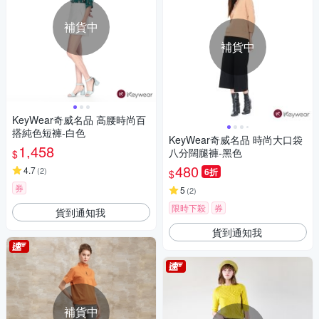
補貨中
補貨中
KeyWear奇威名品 高腰時尚百
搭純色短褲-白色
KeyWear奇威名品 時尚大口袋
1,458
八分闊腿褲-黑色
$
480
4.7
(
2
)
6折
$
券
5
(
2
)
限時下殺
券
貨到通知我
貨到通知我
補貨中