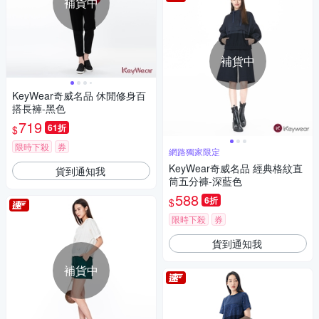
補貨中
補貨中
KeyWear奇威名品 休閒修身百
搭長褲-黑色
719
61折
$
限時下殺
券
網路獨家限定
KeyWear奇威名品 經典格紋直
貨到通知我
筒五分褲-深藍色
588
6折
$
限時下殺
券
貨到通知我
補貨中