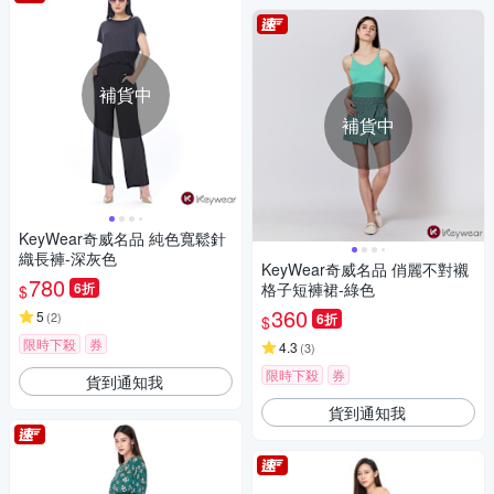
補貨中
補貨中
KeyWear奇威名品 純色寬鬆針
織長褲-深灰色
KeyWear奇威名品 俏麗不對襯
780
6折
格子短褲裙-綠色
$
360
5
(
2
)
6折
$
限時下殺
券
4.3
(
3
)
限時下殺
券
貨到通知我
貨到通知我