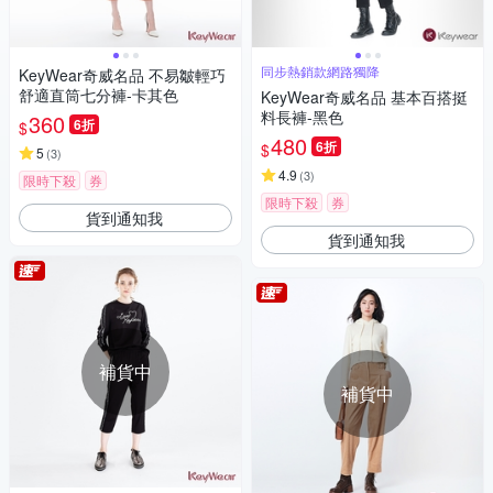
同步熱銷款網路獨降
KeyWear奇威名品 不易皺輕巧
舒適直筒七分褲-卡其色
KeyWear奇威名品 基本百搭挺
料長褲-黑色
360
6折
$
480
6折
$
5
(
3
)
4.9
(
3
)
限時下殺
券
限時下殺
券
貨到通知我
貨到通知我
補貨中
補貨中