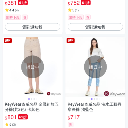
381
752
61折
61折
$
$
4.4
5
(
4
)
(
1
)
限時下殺
券
限時下殺
券
貨到通知我
貨到通知我
補貨中
補貨中
KeyWear奇威名品 金屬釦飾五
KeyWear奇威名品 洗水工藝丹
分褲(共2色)-卡其色
寧長褲-淺藍色
801
717
61折
$
$
5
(
3
)
券