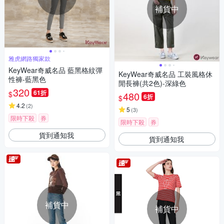
補貨中
雅虎網路獨家款
KeyWear奇威名品 藍黑格紋彈
KeyWear奇威名品 工裝風格休
性褲-藍黑色
閒長褲(共2色)-深綠色
320
61折
$
480
6折
$
4.2
(
2
)
5
(
3
)
限時下殺
券
限時下殺
券
貨到通知我
貨到通知我
補貨中
補貨中