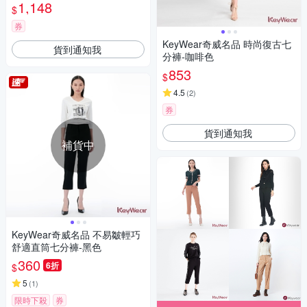
1,148
$
券
KeyWear奇威名品 時尚復古七
貨到通知我
分褲-咖啡色
853
$
4.5
(
2
)
券
貨到通知我
補貨中
KeyWear奇威名品 不易皺輕巧
舒適直筒七分褲-黑色
360
6折
$
5
(
1
)
限時下殺
券