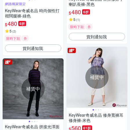
網路獨家限定
喇叭長褲-黑色
KeyWear奇威名品 時尚個性打
480
6折
$
褶闊腿褲-綠色
5
(
1
)
480
6折
$
限時下殺
券
5
(
2
)
貨到通知我
限時下殺
券
貨到通知我
補貨中
補貨中
KeyWear奇威名品 修身寬褲耳
修身褲-米色
KeyWear奇威名品 拼接光澤面
560
61折
$