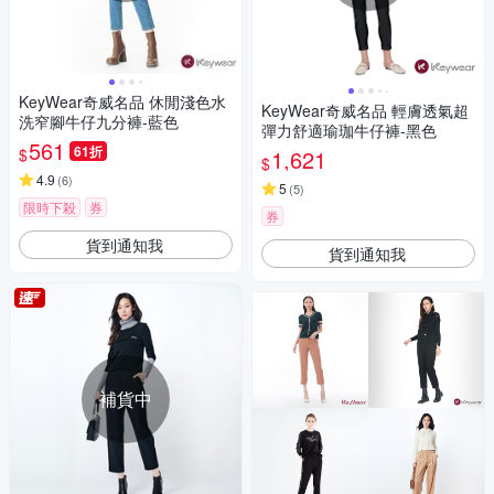
KeyWear奇威名品 休閒淺色水
KeyWear奇威名品 輕膚透氣超
洗窄腳牛仔九分褲-藍色
彈力舒適瑜珈牛仔褲-黑色
561
61折
$
1,621
$
4.9
(
6
)
5
(
5
)
限時下殺
券
券
貨到通知我
貨到通知我
補貨中