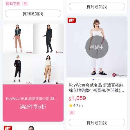
限時下殺
券
貨到通知我
貨到通知我
補貨中
KeyWear奇威名品 舒適百搭純
棉立體剪裁打褶寬褲/休閒褲(共
3色)-白色
1,059
$
KeyWear奇威 靚夏穿搭企劃 28折起搶購
滿2件享5折
4.7
(
1
)
券
貨到通知我