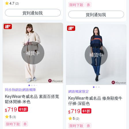
4.7
(
2
)
限時下殺
券
貨到通知我
貨到通知我
補貨中
補貨中
同步熱銷款網路獨降
網路獨家限定
KeyWear奇威名品 素面百搭寬
KeyWear奇威名品 修身顯瘦牛
鬆休閒褲-米色
仔褲-深藍色
719
61折
719
$
61折
$
5
(
3
)
5
(
2
)
限時下殺
券
限時下殺
券