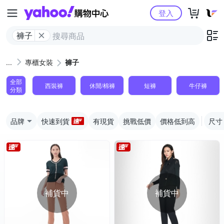
Yahoo購物中心
登入
褲子
專櫃女裝
褲子
全部
西裝褲
休閒/棉褲
短褲
牛仔褲
分類
品牌
快速到貨
有現貨
挑戰低價
價格低到高
尺寸
補貨中
補貨中