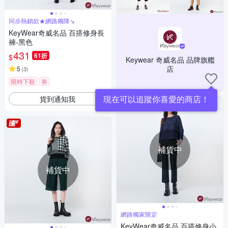
同步熱銷款★網路獨降↘
KeyWear奇威名品 百搭修身長
褲-黑色
431
61折
$
Keywear 奇威名品 品牌旗艦
店
5
(
3
)
限時下殺
券
現在可以追蹤你喜愛的商店！
貨到通知我
補貨中
補貨中
網路獨家限定
KeyWear奇威名品 百搭修身小