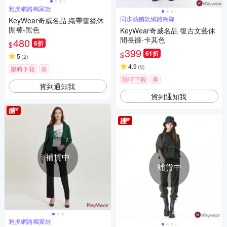
雅虎網路獨家款
同步熱銷款網路獨降
KeyWear奇威名品 織帶蕾絲休
閒褲-黑色
KeyWear奇威名品 復古文藝休
閒長褲-卡其色
480
6折
$
399
61折
$
5
(
2
)
4.9
(
5
)
限時下殺
券
限時下殺
券
貨到通知我
貨到通知我
補貨中
補貨中
雅虎網路獨家款