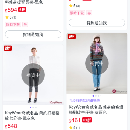
料修身提臀長褲-黑色
5
(
3
)
594
6折
$
限時下殺
券
5
(
3
)
貨到通知我
限時下殺
券
貨到通知我
補貨中
補貨中
同步熱銷款網路獨降
KeyWear奇威名品 修身線條鑽
飾刷破牛仔褲-灰藍色
KeyWear奇威名品 簡約打褶格
紋七分褲-鐵灰色
461
61折
$
548
$
5
(
1
)