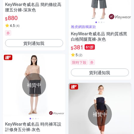
KeyWear奇威名品 簡約條紋高
腰五分褲-深灰色
880
$
4.5
(
4
)
雅虎網路獨家款
券
KeyWear奇威名品 簡約質感黑
白格闊腿寬褲-灰色
貨到通知我
381
61折
$
5
(
2
)
限時下殺
券
貨到通知我
補貨中
補貨中
KeyWear奇威名品 時尚褲耳設
計修身五分褲-灰色