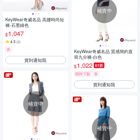
補貨中
KeyWear奇威名品 高腰時尚短
褲-石墨綠色
1,047
$
4.5
(
2
)
券
KeyWear奇威名品 質感簡約直
筒九分褲-白色
貨到通知我
1,022
61折
$
限時下殺
券
貨到通知我
補貨中
補貨中