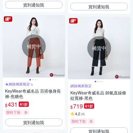
貨到通知我
貨到通知我
補貨中
補貨中
★網路獨家限定↘
網路獨家限定
KeyWear奇威名品 百搭修身長
KeyWear奇威名品 帥氣直線條
褲-焦糖色
紋寬褲-黑色
431
61折
719
$
61折
$
限時下殺
券
4.2
(
4
)
限時下殺
券
貨到通知我
貨到通知我