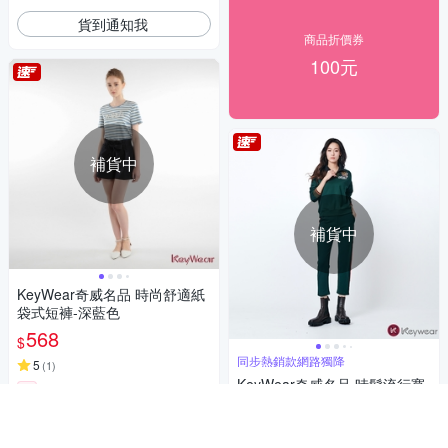
貨到通知我
商品折價券
100元
補貨中
補貨中
KeyWear奇威名品 時尚舒適紙
袋式短褲-深藍色
568
$
同步熱銷款網路獨降
5
(
1
)
KeyWear奇威名品 時髦流行寬
券
褲-墨綠色
貨到通知我
519
61折
$