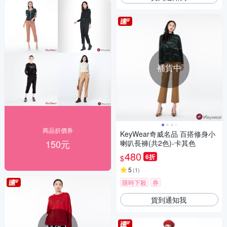
補貨中
商品折價券
KeyWear奇威名品 百搭修身小
150元
喇叭長褲(共2色)-卡其色
480
6折
$
5
(
1
)
限時下殺
券
貨到通知我