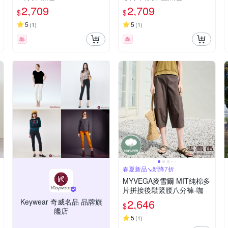
2,709
2,709
$
$
5
5
(
1
)
(
1
)
券
券
春夏新品↘新降7折
MYVEGA麥雪爾 MIT純棉多
片拼接後鬆緊腰八分褲-咖
2,646
Keywear 奇威名品 品牌旗
$
艦店
5
(
1
)