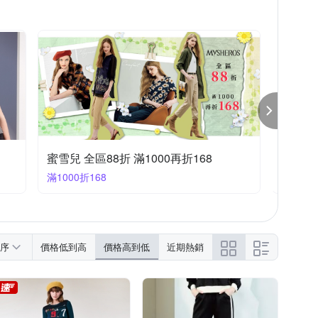
蜜雪兒 全區88折 滿1000再折168
蜜雪兒 
滿1000折168
滿888折
序
價格低到高
價格高到低
近期熱銷