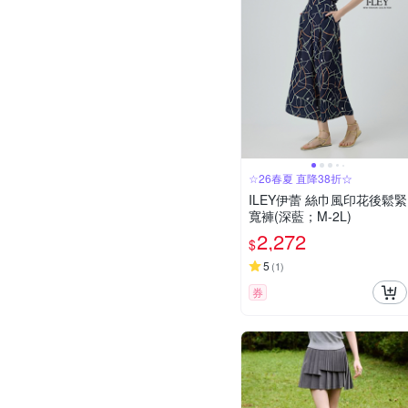
☆26春夏 直降38折☆
ILEY伊蕾 絲巾風印花後鬆緊
寬褲(深藍；M-2L)
2,272
$
5
(
1
)
券