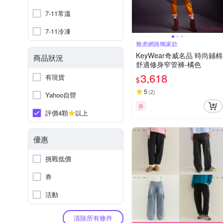
7-11常溫
7-11冷凍
雅虎網路獨家款
KeyWear奇威名品 時尚鋪棉
商品狀況
舒適修身窄管褲-橘色
3,618
有現貨
$
5
(
2
)
Yahoo自營
券
評價4顆
以上
優惠
挑戰低價
券
活動
清除所有條件