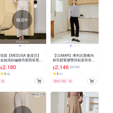
補貨中
現貨【MEDUSA 曼度莎】
【CUMAR】專利石墨烯內
金絲混紡編織毛呢西裝寬褲
刷毛鬆緊腰雙排釦直筒長褲
- 2色（M-XL）｜女西裝長
藍 黑 灰
2,180
2,146
$2,384
$
$
褲 小香風西裝褲
5
5
(
2
)
(
1
)
券
限時下殺
券