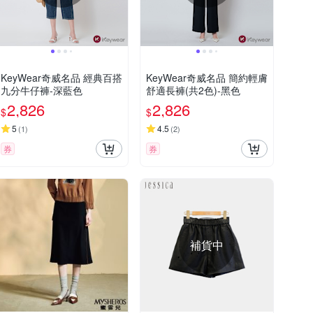
KeyWear奇威名品 經典百搭
KeyWear奇威名品 簡約輕膚
九分牛仔褲-深藍色
舒適長褲(共2色)-黑色
2,826
2,826
$
$
5
4.5
(
1
)
(
2
)
券
券
補貨中