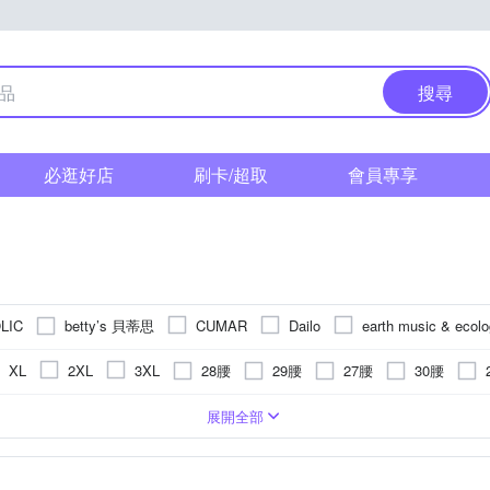
搜尋
必逛好店
刷卡/超取
會員專享
betty’s 貝蒂思
LIC
CUMAR
Dailo
earth music & ecol
Iris Girls 艾莉詩
JESSICA
Jessica Red
Just J’S Miss
28腰
29腰
27腰
30腰
XL
2XL
3XL
MEDUSA 曼度莎
MYSHEROS 蜜雪兒
NA
MOSS CLUB
以下
34腰
23腰
24腰
35腰
36腰
水洗刷色
七分
裙子
窄管
五分
格紋
褲裙
靴型褲/喇叭褲
迷你
印花
靴型褲/喇叭褲
男友褲/錐形褲
條紋
男友褲/錐形褲
圖騰/塗鴉
極緊身
文字
內搭褲
展開全部
SingleNoble 獨身貴族
TOWN’WEAR 棠葳
a Mos2
SO NICE
其他品牌