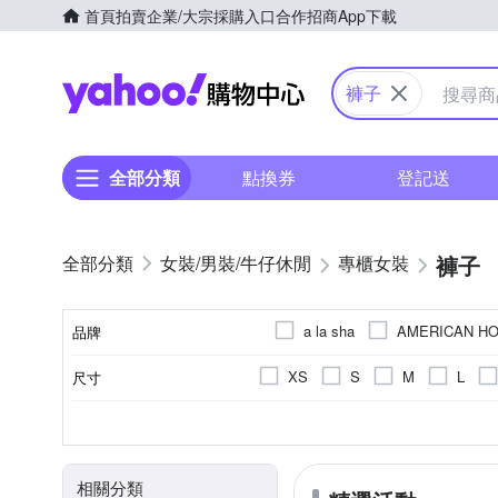
首頁
拍賣
企業/大宗採購入口
合作招商
App下載
Yahoo購物中心
褲子
全部分類
點換券
登記送
褲子
女裝/男裝/牛仔休閒
專櫃女裝
a la sha
AMERICAN HO
品牌
ILEY 伊蕾
Green Parks
XS
S
M
L
尺寸
品牌名稱
LUNG.L 林佳樺
MASTI
33腰
22腰
Freesize
素色
休閒褲
全長
一般版型
春夏
拼接
九分
秋冬
寬褲
直筒
刺繡
膝上
四季
西裝褲
寬版
顏色
風格元素
款式
長度
版型
適穿季節
Qiruo 奇若名品
Samans
刷破破壞
吊帶裙
飛鼠褲
動物紋
YUAN DONGLI 元動力
相關分類