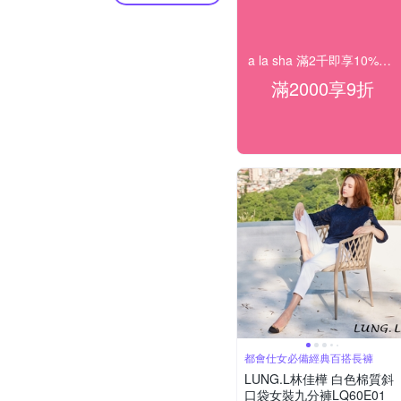
a la sha 滿2千即享10%off優惠
滿2000享9折
都會仕女必備經典百搭長褲
LUNG.L林佳樺 白色棉質斜
口袋女裝九分褲LQ60E01