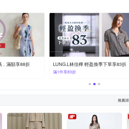
加碼．滿額享88折
LUNG.L林佳樺 輕盈換季下單享83折
滿1件享83折
推薦排