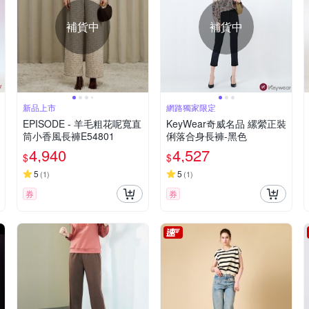
補貨中
補貨中
新品上市
網路獨家限定
EPISODE - 羊毛粗花呢寬直
KeyWear奇威名品 縲縈正裝
筒小香風長褲E54801
俐落合身長褲-黑色
4,940
4,527
$
$
5
5
(
1
)
(
1
)
券
券