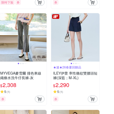
限時下殺
券
券
★速★26春夏回饋品
MYVEGA麥雪爾 撞色車線
ILEY伊蕾 率性條紋雙腰頭短
織條水洗牛仔長褲-灰
褲(深藍；M-XL)
2,308
2,290
$
$
5
5
(
1
)
(
1
)
券
券