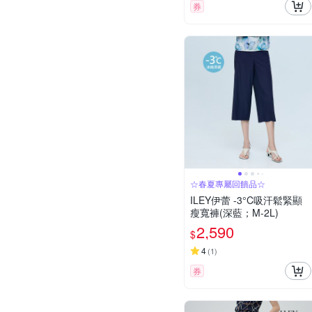
券
☆春夏專屬回饋品☆
ILEY伊蕾 -3°C吸汗鬆緊顯
瘦寬褲(深藍；M-2L)
2,590
$
4
(
1
)
券