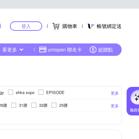
購物車
帳號綁定送
登入
看更多
uniopen 聯名卡
超贈點
ogy
ehka sopo
EPISODE
更多
Just Wear 佳葳
KeyWear 奇威名品
26腰
31腰
32腰
25腰
更多
MYVEGA 麥雪爾
OUWEY 歐薇
貓鬚抓痕
縮口褲
雪紡
吊帶褲
點點
工作褲
蕾絲
連身褲
更多
更多
YVONNE 以旺傢飾
T.Life