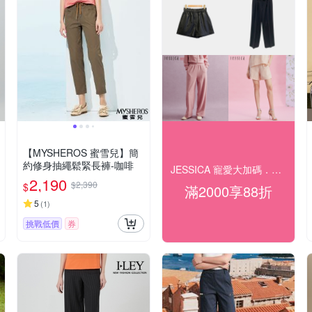
【MYSHEROS 蜜雪兒】簡
約修身抽繩鬆緊長褲-咖啡
JESSICA 寵愛大加碼．滿額享88折
2,190
$2,390
$
滿2000享88折
5
(
1
)
挑戰低價
券