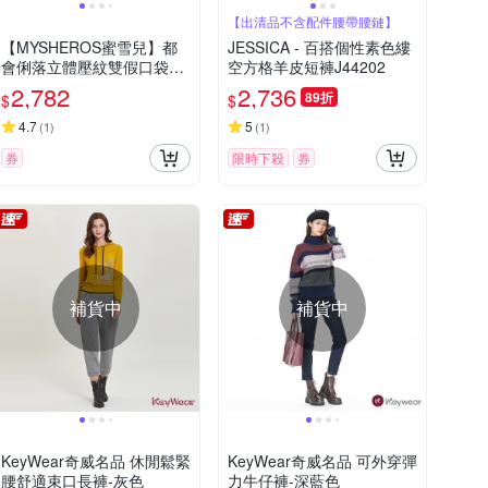
【出清品不含配件腰帶腰鏈】
【MYSHEROS蜜雪兒】都
JESSICA - 百搭個性素色縷
會俐落立體壓紋雙假口袋側
空方格羊皮短褲J44202
邊線條中長裙-黑
2,782
2,736
89折
$
$
4.7
5
(
1
)
(
1
)
券
限時下殺
券
補貨中
補貨中
KeyWear奇威名品 休閒鬆緊
KeyWear奇威名品 可外穿彈
腰舒適束口長褲-灰色
力牛仔褲-深藍色