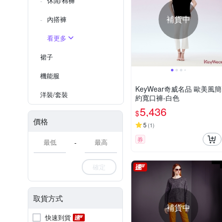
休閒/棉褲
補貨中
內搭褲
看更多
裙子
機能服
KeyWear奇威名品 歐美風簡
洋裝/套裝
約寬口褲-白色
5,436
$
價格
5
(
1
)
券
-
確定
取貨方式
補貨中
快速到貨