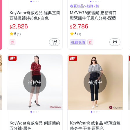
春夏新品↘新降7折
KeyWear奇威名品 經典直筒
MYVEGA麥雪爾 壓褶褲口
西裝長褲(共3色)-白色
鬆緊腰牛仔風八分褲-深藍
2,826
2,786
$
$
5
5
(
1
)
(
1
)
券
挑戰低價
券
補貨中
補貨中
KeyWear奇威名品 俐落簡約
KeyWear奇威名品 輕薄透氣
五分褲-黑色
修身牛仔褲-藍黑色