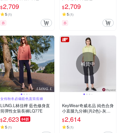
2,709
2,709
$
$
5
5
(
1
)
(
1
)
券
券
補貨中
女伶秋冬必備藍色直筒長褲
LUNG.L林佳樺 藍色修身直
KeyWear奇威名品 純色合身
筒彈性女裝長褲LQ77E
小直腿九分褲(共2色)-灰藍
色
2,623
2,614
84折
$
$
5
5
(
1
)
(
1
)