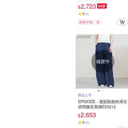
2,723
84折
$
5
(
1
)
限時下殺
券
補貨中
新品上市
EPISODE - 寬鬆顯瘦輕薄百
搭闊腿長寬褲E53212
2,653
$
5
(
1
)