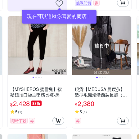
挑戰低價
券
現在可以追蹤你喜愛的商店！
補貨中
【MYSHEROS 蜜雪兒】褶
現貨【MEDUSA 曼度莎】
皺鈕扣口袋垂墜感長褲-黑
造型毛織蜻蜓西裝長褲（M-
XL）｜女西裝褲 女寬褲 女
2,428
2,380
88折
$
$
長褲 套裝穿搭
5
5
(
1
)
(
1
)
限時下殺
券
券