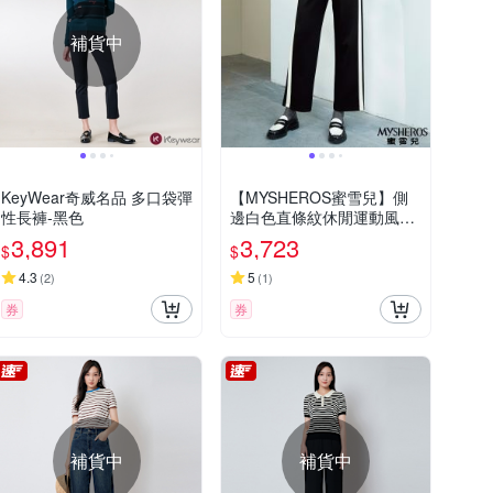
補貨中
KeyWear奇威名品 多口袋彈
【MYSHEROS蜜雪兒】側
性長褲-黑色
邊白色直條紋休閒運動風修
身直筒長褲-黑
3,891
3,723
$
$
4.3
5
(
2
)
(
1
)
券
券
補貨中
補貨中