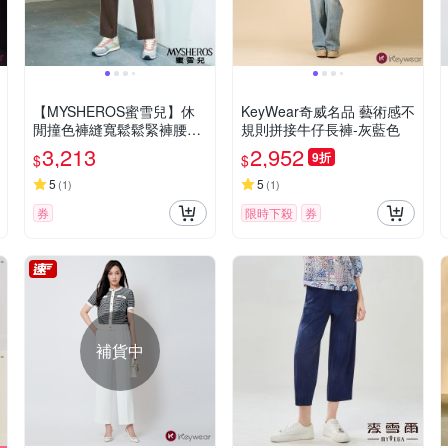
【MYSHEROS蜜雪兒】休
KeyWear奇威名品 藝術感不
閒撞色褲縫寬鬆鬆緊褲腰棉
規則拼接牛仔長褲-灰藍色
質運動長褲-咖啡
3,213
2,952
9折
$
$
5
5
(
1
)
(
1
)
券
限時下殺
券
補貨中