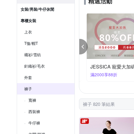
精選活動
女裝/男裝/牛仔休閒
專櫃女裝
上衣
T恤/帽T
襯衫/雪紡
爾 消暑特輯 輕盈一夏 下單7折
針織衫/毛衣
JESSICA 寵愛大
00大優惠
滿2000享88折
外套
褲子
寬褲
褲子 820 筆結果
西裝褲
牛仔褲