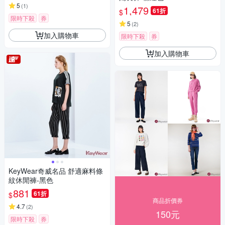
5
(
1
)
1,479
61折
$
限時下殺
券
5
(
2
)
加入購物車
限時下殺
券
加入購物車
KeyWear奇威名品 舒適麻料條
紋休閒褲-黑色
881
61折
$
商品折價券
4.7
(
2
)
150元
限時下殺
券