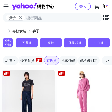
Yahoo購物中心
登入
褲子
專櫃女裝
褲子
全部
西裝褲
寬褲
休閒/棉褲
牛仔褲
分類
品牌
快速到貨
有現貨
挑戰低價
價格低到高
尺寸