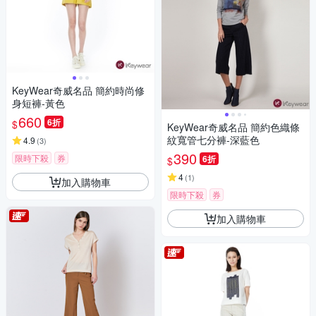
KeyWear奇威名品 簡約時尚修
身短褲-黃色
660
6折
$
KeyWear奇威名品 簡約色織條
紋寬管七分褲-深藍色
4.9
(
3
)
390
限時下殺
券
6折
$
4
(
1
)
加入購物車
限時下殺
券
加入購物車