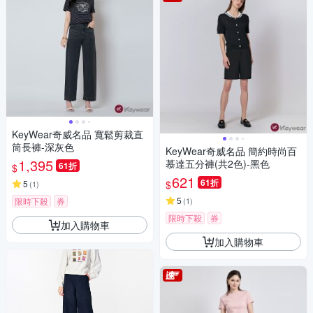
KeyWear奇威名品 寬鬆剪裁直
筒長褲-深灰色
KeyWear奇威名品 簡約時尚百
1,395
慕達五分褲(共2色)-黑色
61折
$
621
61折
$
5
(
1
)
5
限時下殺
券
(
1
)
限時下殺
券
加入購物車
加入購物車