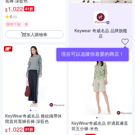
寬褲-深藍色
1,022
61折
$
5
(
1
)
限時下殺
券
Keywear 奇威名品 品牌旗艦
加入購物車
店
現在可以追蹤你喜愛的商店！
KeyWear奇威名品 條紋織帶休
閒直筒寬褲長褲-深藍色
KeyWear奇威名品 舒適親膚直
1,022
筒五分褲-米色
61折
$