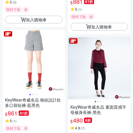
881
61折
$
5
(
3
)
5
限時下殺
券
(
1
)
限時下殺
券
加入購物車
加入購物車
KeyWear奇威名品 格紋設計款
多口袋短褲-藍黑色
KeyWear奇威名品 素面質感字
861
母修身長褲-黑色
61折
$
480
6折
$
5
(
1
)
4.9
限時下殺
券
(
7
)