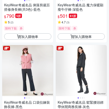
KeyWear奇威名品 俐落剪裁百
KeyWear奇威名品 魔力保暖顯
搭修身長褲(共3色)-藍色
瘦牛仔褲-深藍色
790
501
5折
61折
$
$
5
4.7
(
2
)
(
3
)
限時下殺
券
限時下殺
券
加入購物車
加入購物車
KeyWear奇威名品 口袋拉鍊裝
KeyWear奇威名品 鬆緊腰頭綁
飾長褲-黑色
帶休閒商務長褲-灰色