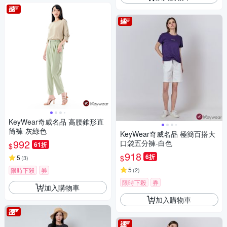
KeyWear奇威名品 高腰錐形直
筒褲-灰綠色
KeyWear奇威名品 極簡百搭大
992
口袋五分褲-白色
61折
$
918
6折
$
5
(
3
)
5
限時下殺
券
(
2
)
限時下殺
券
加入購物車
加入購物車