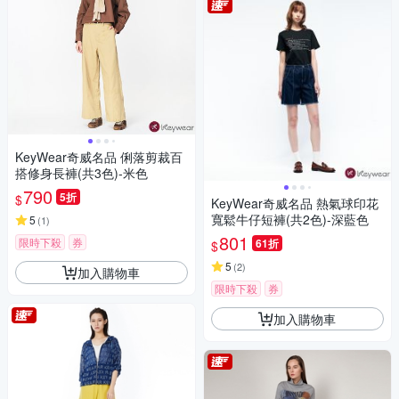
KeyWear奇威名品 俐落剪裁百
搭修身長褲(共3色)-米色
790
5折
$
KeyWear奇威名品 熱氣球印花
寬鬆牛仔短褲(共2色)-深藍色
5
(
1
)
801
限時下殺
券
61折
$
5
(
2
)
加入購物車
限時下殺
券
加入購物車