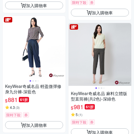
限時下殺
券
加入購物車
加入購物車
KeyWear奇威名品 輕盈微彈修
身九分褲-深藍色
KeyWear奇威名品 麻料立體版
881
型直筒褲(共2色)-深綠色
61折
$
981
61折
$
4.3
(
3
)
5
限時下殺
券
(
1
)
限時下殺
券
加入購物車
加入購物車