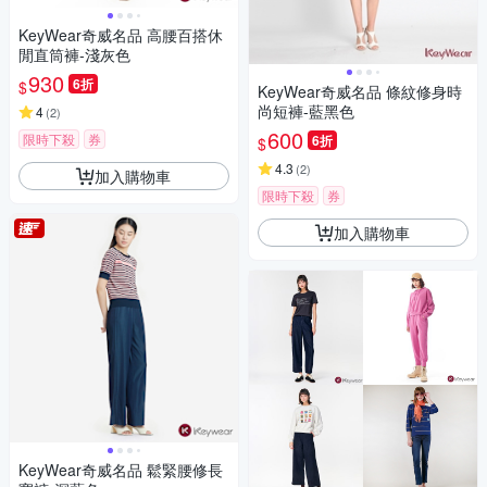
KeyWear奇威名品 高腰百搭休
閒直筒褲-淺灰色
930
6折
$
KeyWear奇威名品 條紋修身時
尚短褲-藍黑色
4
(
2
)
600
限時下殺
券
6折
$
4.3
(
2
)
加入購物車
限時下殺
券
加入購物車
KeyWear奇威名品 鬆緊腰修長