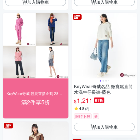
加入購物車
加入購物車
KeyWear奇威名品 微寬鬆直筒
水洗牛仔長褲-藍色
KeyWear奇威 靚夏穿搭企劃 28折起搶購
1,211
61折
滿2件享5折
$
4.8
(
2
)
限時下殺
券
加入購物車