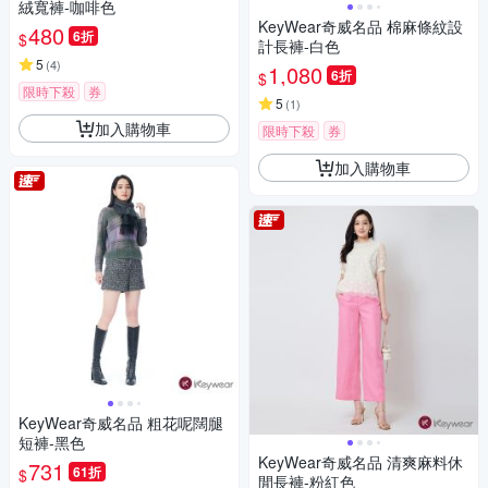
絨寬褲-咖啡色
KeyWear奇威名品 棉麻條紋設
480
6折
$
計長褲-白色
5
(
4
)
1,080
6折
$
限時下殺
券
5
(
1
)
加入購物車
限時下殺
券
加入購物車
KeyWear奇威名品 粗花呢闊腿
短褲-黑色
KeyWear奇威名品 清爽麻料休
731
61折
$
閒長褲-粉紅色