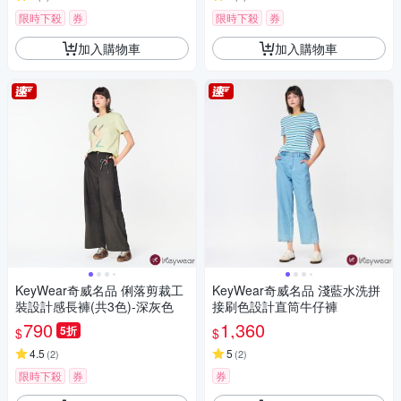
限時下殺
券
限時下殺
券
加入購物車
加入購物車
KeyWear奇威名品 俐落剪裁工
KeyWear奇威名品 淺藍水洗拼
裝設計感長褲(共3色)-深灰色
接刷色設計直筒牛仔褲
790
1,360
5折
$
$
4.5
5
(
2
)
(
2
)
限時下殺
券
券