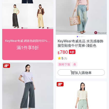
KeyWear奇威 網路熱銷限時50% off
KeyWear奇威名品 水洗感修飾
腿型顯瘦牛仔寬褲-淺藍色
滿1件享5折
780
6折
$
5
(
1
)
限時下殺
券
加入購物車