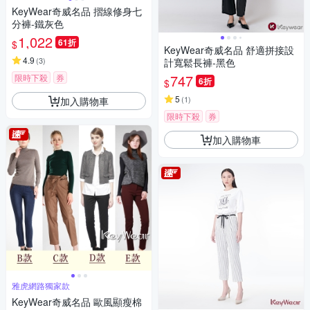
KeyWear奇威名品 摺線修身七
分褲-鐵灰色
1,022
61折
$
KeyWear奇威名品 舒適拼接設
4.9
(
3
)
計寬鬆長褲-黑色
747
限時下殺
券
6折
$
5
(
1
)
加入購物車
限時下殺
券
加入購物車
雅虎網路獨家款
KeyWear奇威名品 歐風顯瘦棉