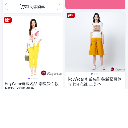
加入購物車
KeyWear奇威名品 後鬆緊腰休
KeyWear奇威名品 潮流個性款
閒七分寬褲-土黃色
刷破牛仔褲-黃色
881
61折
$
881
61折
$
5
(
2
)
4.7
(
2
)
限時下殺
券
限時下殺
券
加入購物車
加入購物車