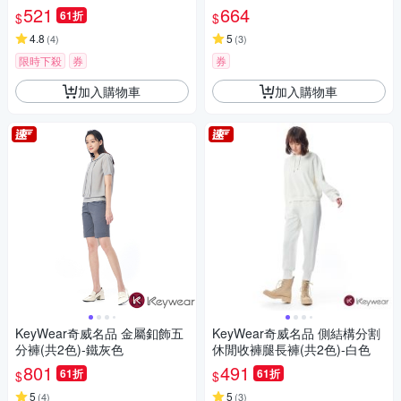
521
664
61折
$
$
4.8
5
(
4
)
(
3
)
限時下殺
券
券
加入購物車
加入購物車
KeyWear奇威名品 金屬釦飾五
KeyWear奇威名品 側結構分割
分褲(共2色)-鐵灰色
休閒收褲腿長褲(共2色)-白色
801
491
61折
61折
$
$
5
5
(
4
)
(
3
)