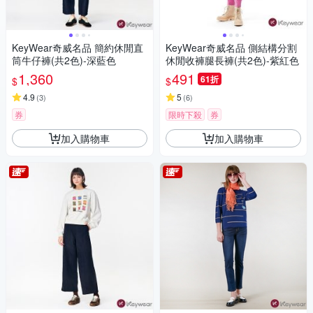
KeyWear奇威名品 簡約休閒直
KeyWear奇威名品 側結構分割
筒牛仔褲(共2色)-深藍色
休閒收褲腿長褲(共2色)-紫紅色
1,360
491
61折
$
$
4.9
5
(
3
)
(
6
)
券
限時下殺
券
加入購物車
加入購物車