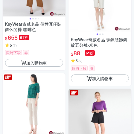
KeyWear奇威名品 個性耳仔裝
飾休閒褲-咖啡色
656
61折
$
KeyWear奇威名品 珠鍊裝飾斜
紋五分褲-米色
5
(
1
)
881
限時下殺
券
61折
$
5
(
2
)
加入購物車
限時下殺
券
加入購物車