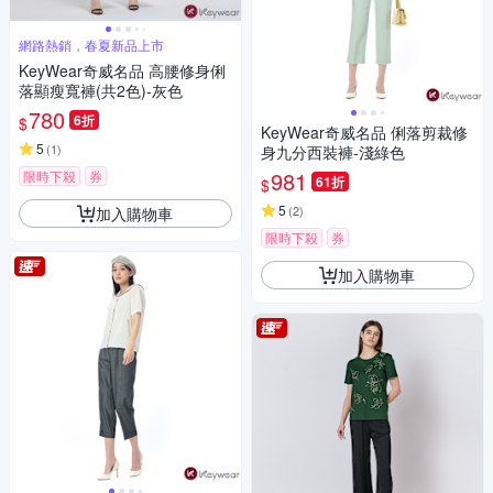
網路熱銷，春夏新品上市
KeyWear奇威名品 高腰修身俐
落顯瘦寬褲(共2色)-灰色
780
6折
$
KeyWear奇威名品 俐落剪裁修
5
(
1
)
身九分西裝褲-淺綠色
981
限時下殺
券
61折
$
5
(
2
)
加入購物車
限時下殺
券
加入購物車