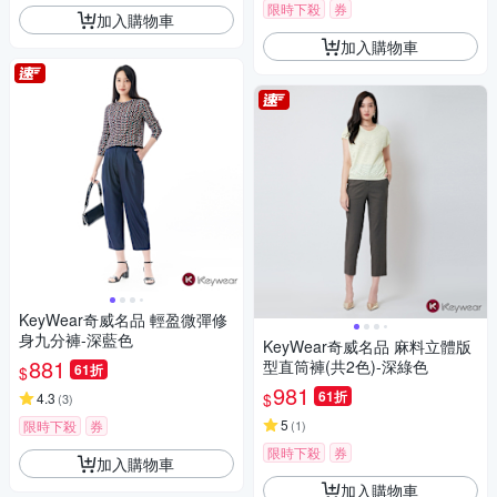
限時下殺
券
加入購物車
加入購物車
KeyWear奇威名品 輕盈微彈修
身九分褲-深藍色
KeyWear奇威名品 麻料立體版
881
型直筒褲(共2色)-深綠色
61折
$
981
61折
$
4.3
(
3
)
5
限時下殺
券
(
1
)
限時下殺
券
加入購物車
加入購物車