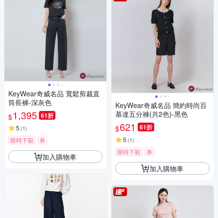
KeyWear奇威名品 寬鬆剪裁直
筒長褲-深灰色
KeyWear奇威名品 簡約時尚百
1,395
慕達五分褲(共2色)-黑色
61折
$
621
61折
$
5
(
1
)
5
限時下殺
券
(
1
)
限時下殺
券
加入購物車
加入購物車