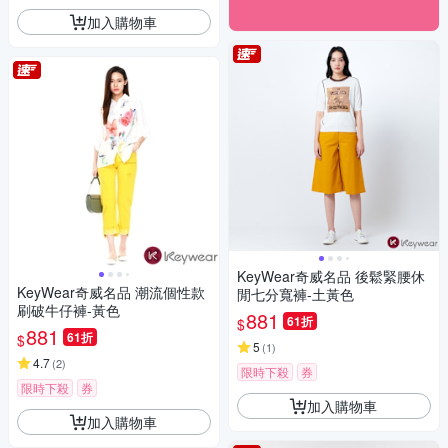
加入購物車
KeyWear奇威名品 後鬆緊腰休
KeyWear奇威名品 潮流個性款
閒七分寬褲-土黃色
刷破牛仔褲-黃色
881
61折
$
881
61折
$
5
(
1
)
4.7
(
2
)
限時下殺
券
限時下殺
券
加入購物車
加入購物車