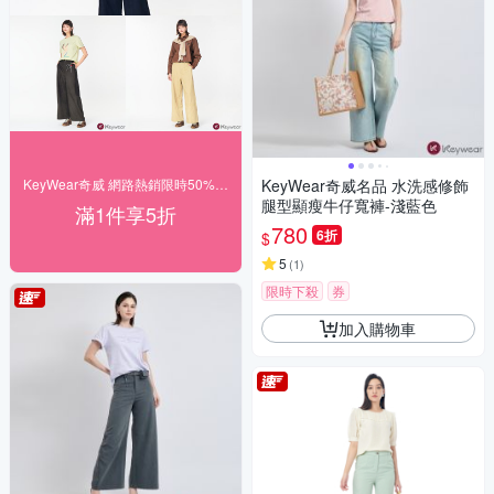
KeyWear奇威 網路熱銷限時50% off
KeyWear奇威名品 水洗感修飾
腿型顯瘦牛仔寬褲-淺藍色
滿1件享5折
780
6折
$
5
(
1
)
限時下殺
券
加入購物車