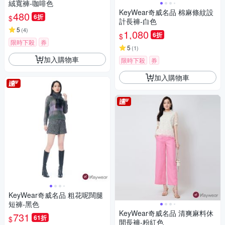
絨寬褲-咖啡色
KeyWear奇威名品 棉麻條紋設
480
6折
$
計長褲-白色
5
(
4
)
1,080
6折
$
限時下殺
券
5
(
1
)
加入購物車
限時下殺
券
加入購物車
KeyWear奇威名品 粗花呢闊腿
短褲-黑色
KeyWear奇威名品 清爽麻料休
731
61折
$
閒長褲-粉紅色