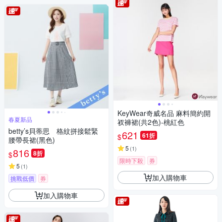
KeyWear奇威名品 麻料簡約開
春夏新品
衩褲裙(共2色)-桃紅色
betty’s貝蒂思 格紋拼接鬆緊
621
61折
$
腰帶長裙(黑色)
5
(
1
)
816
8折
$
限時下殺
券
5
(
1
)
加入購物車
挑戰低價
券
加入購物車