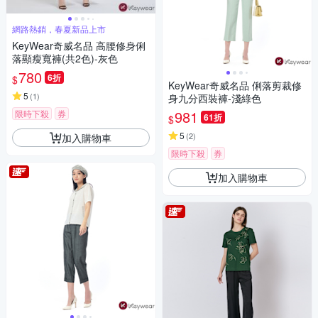
網路熱銷，春夏新品上市
KeyWear奇威名品 高腰修身俐
落顯瘦寬褲(共2色)-灰色
780
6折
$
KeyWear奇威名品 俐落剪裁修
5
(
1
)
身九分西裝褲-淺綠色
981
限時下殺
券
61折
$
5
(
2
)
加入購物車
限時下殺
券
加入購物車