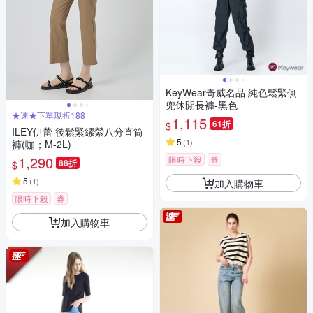
KeyWear奇威名品 純色鬆緊側
兜休閒長褲-黑色
★速★下單現折188
1,115
61折
$
ILEY伊蕾 後鬆緊縲縈八分直筒
5
(
1
)
褲(咖；M-2L)
1,290
限時下殺
券
88折
$
5
(
1
)
加入購物車
限時下殺
券
加入購物車