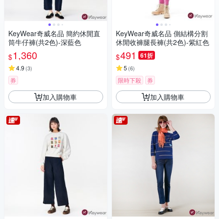
KeyWear奇威名品 簡約休閒直
KeyWear奇威名品 側結構分割
筒牛仔褲(共2色)-深藍色
休閒收褲腿長褲(共2色)-紫紅色
1,360
491
61折
$
$
4.9
5
(
3
)
(
6
)
券
限時下殺
券
加入購物車
加入購物車