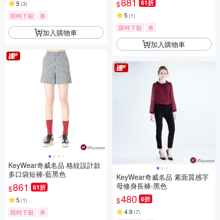
881
61折
$
5
(
3
)
5
限時下殺
券
(
1
)
限時下殺
券
加入購物車
加入購物車
KeyWear奇威名品 格紋設計款
多口袋短褲-藍黑色
KeyWear奇威名品 素面質感字
861
母修身長褲-黑色
61折
$
480
6折
$
5
(
1
)
4.9
限時下殺
券
(
7
)