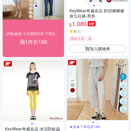
KeyWear奇威名品 斜切褲腳修
身九分褲-黑色
1,080
6折
$
5
(
1
)
伊蕾x歐薇 今天買明天穿 下單折188
限時下殺
券
滿1件折188
加入購物車
★速★下單現折188
KeyWear奇威名品 冰涼防蚊蟲