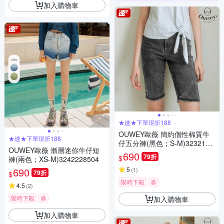
加入購物車
★速★下單現折188
OUWEY歐薇 簡約個性棉質牛
★速★下單現折188
仔五分褲(黑色；S-M)3232168
OUWEY歐薇 漸層迷你牛仔短
552
690
79折
$
褲(兩色；XS-M)3242228504
690
5
(
1
)
79折
$
限時下殺
券
4.5
(
2
)
限時下殺
券
加入購物車
加入購物車