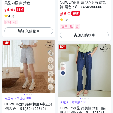
OUWEY歐薇 繭型八分棉質寬
美型內撘褲-黃色
褲(兩色；S-L)3242396606
455
61折
$
990
85折
$
4
(
2
)
5
(
1
)
限時下殺
限時下殺
券
加入購物車
加入購物車
★速★下單現折188
★速★下單現折188
OUWEY歐薇 織紋棉麻A字五分
OUWEY歐薇 甜美慵懶側口袋
褲(灰色；S-L)3241256101
壓紋長褲(兩色；S-L)32321365