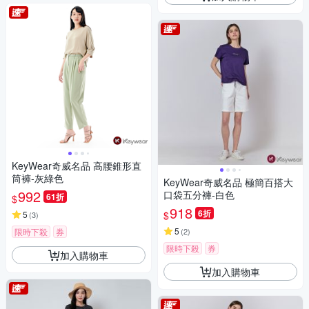
KeyWear奇威名品 高腰錐形直
筒褲-灰綠色
KeyWear奇威名品 極簡百搭大
992
口袋五分褲-白色
61折
$
918
6折
$
5
(
3
)
5
限時下殺
券
(
2
)
限時下殺
券
加入購物車
加入購物車