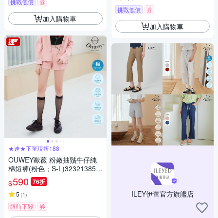
挑戰低價
券
挑戰低價
券
加入購物車
加入購物車
★速★下單現折188
OUWEY歐薇 粉嫩抽鬚牛仔純
棉短褲(粉色；S-L)323213850
9
590
76折
$
ILEY伊蕾官方旗艦店
5
(
1
)
限時下殺
券