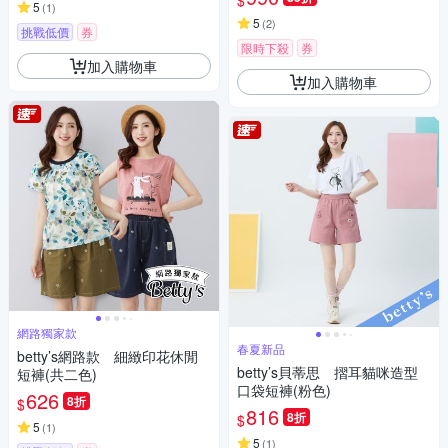
$
5
(
1
)
5
(
2
)
挑戰低價
券
限時下殺
券
加入購物車
加入購物車
網路獨家款
春夏新品
betty’s網路款 細緻印花休閒
betty’s貝蒂思 摺耳貓咪造型
短褲(共二色)
口袋短褲(粉色)
626
8折
$
816
8折
$
5
(
1
)
5
(
1
)