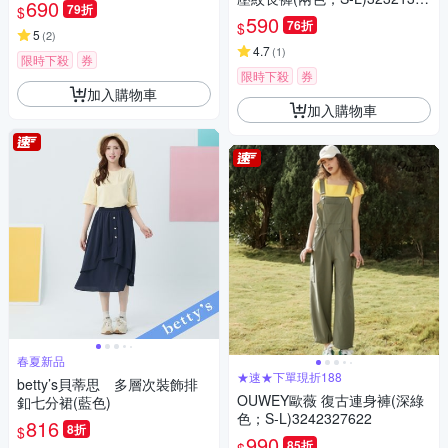
690
79折
$
06
590
76折
$
5
(
2
)
4.7
(
1
)
限時下殺
券
限時下殺
券
加入購物車
加入購物車
春夏新品
★速★下單現折188
betty’s貝蒂思 多層次裝飾排
OUWEY歐薇 復古連身褲(深綠
釦七分裙(藍色)
色；S-L)3242327622
816
8折
$
990
85折