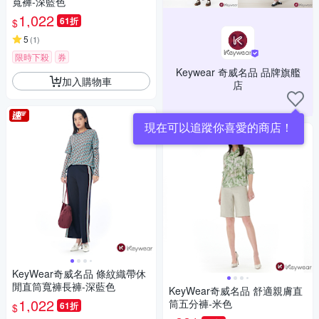
寬褲-深藍色
1,022
61折
$
5
(
1
)
限時下殺
券
Keywear 奇威名品 品牌旗艦
加入購物車
店
現在可以追蹤你喜愛的商店！
KeyWear奇威名品 條紋織帶休
閒直筒寬褲長褲-深藍色
KeyWear奇威名品 舒適親膚直
1,022
筒五分褲-米色
61折
$