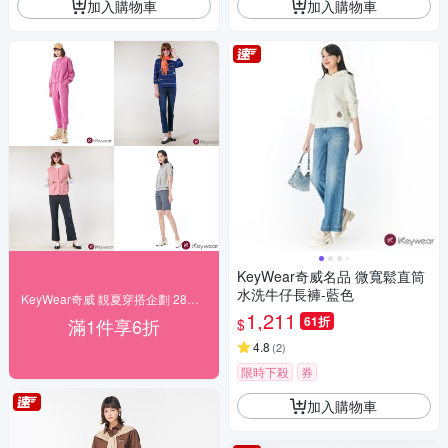
加入購物車
加入購物車
KeyWear奇威名品 微寬鬆直筒
水洗牛仔長褲-藍色
KeyWear奇威 靚夏穿搭企劃 28折起搶購
1,211
61折
滿1件享6折
$
4.8
(
2
)
限時下殺
券
加入購物車