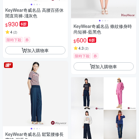
KeyWear奇威名品 高腰百搭休
閒直筒褲-淺灰色
930
6折
$
KeyWear奇威名品 條紋修身時
尚短褲-藍黑色
4
(
2
)
600
限時下殺
券
6折
$
4.3
(
2
)
加入購物車
限時下殺
券
加入購物車
KeyWear奇威名品 鬆緊腰修長