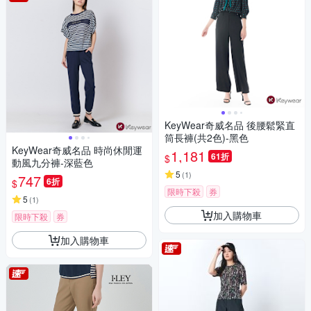
KeyWear奇威名品 後腰鬆緊直
筒長褲(共2色)-黑色
KeyWear奇威名品 時尚休閒運
1,181
61折
$
動風九分褲-深藍色
5
(
1
)
747
6折
$
限時下殺
券
5
(
1
)
加入購物車
限時下殺
券
加入購物車