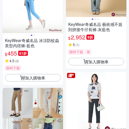
KeyWear奇威名品 藝術感不規
則拼接牛仔長褲-灰藍色
2,952
9折
$
KeyWear奇威名品 冰涼防蚊蟲
5
(
1
)
美型內撘褲-藍色
455
限時下殺
券
61折
$
4.5
(
2
)
加入購物車
限時下殺
加入購物車