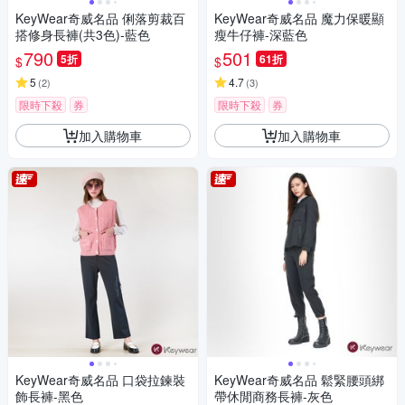
KeyWear奇威名品 俐落剪裁百
KeyWear奇威名品 魔力保暖顯
搭修身長褲(共3色)-藍色
瘦牛仔褲-深藍色
790
501
5折
61折
$
$
5
4.7
(
2
)
(
3
)
限時下殺
券
限時下殺
券
加入購物車
加入購物車
KeyWear奇威名品 口袋拉鍊裝
KeyWear奇威名品 鬆緊腰頭綁
飾長褲-黑色
帶休閒商務長褲-灰色