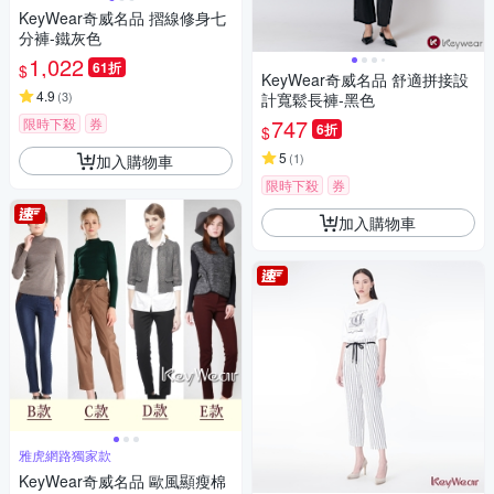
KeyWear奇威名品 摺線修身七
分褲-鐵灰色
1,022
61折
$
KeyWear奇威名品 舒適拼接設
4.9
(
3
)
計寬鬆長褲-黑色
747
限時下殺
券
6折
$
5
(
1
)
加入購物車
限時下殺
券
加入購物車
雅虎網路獨家款
KeyWear奇威名品 歐風顯瘦棉