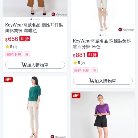
KeyWear奇威名品 個性耳仔裝
飾休閒褲-咖啡色
656
61折
$
KeyWear奇威名品 珠鍊裝飾斜
紋五分褲-米色
5
(
1
)
881
限時下殺
券
61折
$
5
(
2
)
加入購物車
限時下殺
券
加入購物車