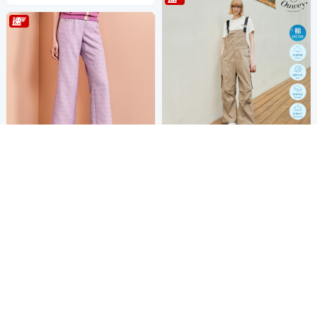
★速★下單現折188
OUWEY歐薇 品牌刺繡純棉連
★速★下單現折188
身吊帶褲(卡其色；S-L)324232
ILEY伊蕾 花呢小香直筒寬長褲
7648
1,290
88折
$
(紫色；M-XL)1241076512
1,390
5
(
1
)
89折
$
限時下殺
券
5
(
2
)
限時下殺
券
加入購物車
加入購物車