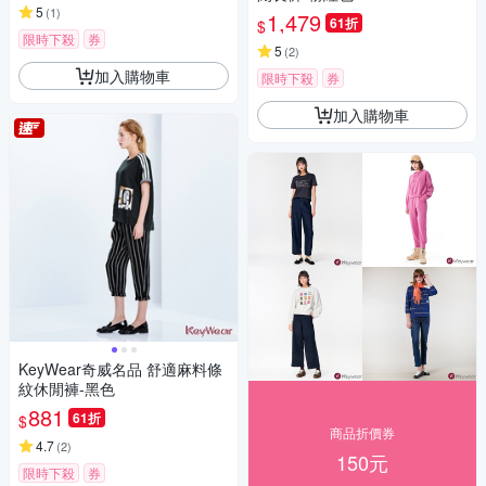
5
(
1
)
1,479
61折
$
限時下殺
券
5
(
2
)
加入購物車
限時下殺
券
加入購物車
KeyWear奇威名品 舒適麻料條
紋休閒褲-黑色
881
61折
$
商品折價券
4.7
(
2
)
150元
限時下殺
券