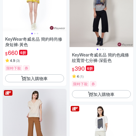
KeyWear奇威名品 簡約時尚修
身短褲-黃色
660
6折
$
KeyWear奇威名品 簡約色織條
紋寬管七分褲-深藍色
4.9
(
3
)
390
限時下殺
券
6折
$
4
(
1
)
加入購物車
限時下殺
券
加入購物車