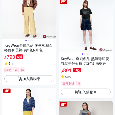
KeyWear奇威名品 俐落剪裁百
搭修身長褲(共3色)-米色
790
5折
$
KeyWear奇威名品 熱氣球印花
寬鬆牛仔短褲(共2色)-深藍色
5
(
1
)
801
限時下殺
券
61折
$
5
(
2
)
加入購物車
限時下殺
券
加入購物車