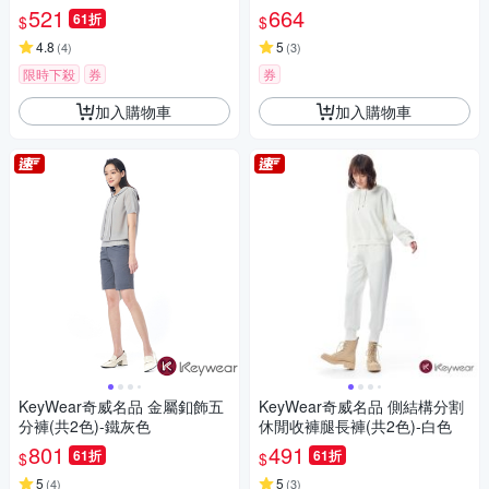
521
664
61折
$
$
4.8
5
(
4
)
(
3
)
限時下殺
券
券
加入購物車
加入購物車
KeyWear奇威名品 金屬釦飾五
KeyWear奇威名品 側結構分割
分褲(共2色)-鐵灰色
休閒收褲腿長褲(共2色)-白色
801
491
61折
61折
$
$
5
5
(
4
)
(
3
)