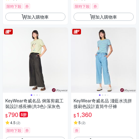
限時下殺
券
限時下殺
券
加入購物車
加入購物車
KeyWear奇威名品 俐落剪裁工
KeyWear奇威名品 淺藍水洗拼
裝設計感長褲(共3色)-深灰色
接刷色設計直筒牛仔褲
790
1,360
5折
$
$
4.5
5
(
2
)
(
2
)
限時下殺
券
券