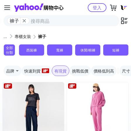
Yahoo購物中心
登入
褲子
專櫃女裝
褲子
全部
西裝褲
寬褲
休閒/棉褲
短褲
分類
品牌
快速到貨
有現貨
挑戰低價
價格低到高
尺寸