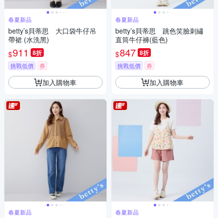
春夏新品
春夏新品
betty’s貝蒂思 大口袋牛仔吊
betty’s貝蒂思 跳色笑臉刺繡
帶裙 (水洗黑)
直筒牛仔褲(藍色)
911
847
8折
8折
$
$
挑戰低價
券
挑戰低價
券
加入購物車
加入購物車
春夏新品
春夏新品