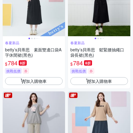
春夏新品
春夏新品
betty’s貝蒂思 素面雙邊口袋A
betty’s貝蒂思 鬆緊腰抽繩口
字休閒裙(黑色)
袋長裙(黑色)
784
784
8折
8折
$
$
挑戰低價
券
挑戰低價
券
加入購物車
加入購物車