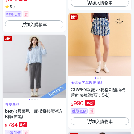
加入購物車
5
(
1
)
挑戰低價
券
加入購物車
★速★下單現折188
OUWEY歐薇 小菱格刺繡純棉
蕾絲短褲裙(藍；S-L)
990
85折
$
春夏新品
betty’s貝蒂思 腰帶拼接壓褶A
挑戰低價
券
B褲(灰黑)
加入購物車
784
8折
$
挑戰低價
券