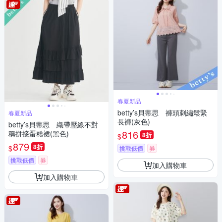
春夏新品
betty’s貝蒂思 褲頭刺繡鬆緊
春夏新品
長褲(灰色)
betty’s貝蒂思 織帶壓線不對
816
稱拼接蛋糕裙(黑色)
8折
$
879
8折
$
挑戰低價
券
挑戰低價
券
加入購物車
加入購物車