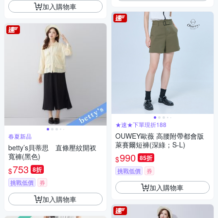
加入購物車
★速★下單現折188
OUWEY歐薇 高腰附帶都會版
春夏新品
萊賽爾短褲(深綠；S-L)
betty’s貝蒂思 直條壓紋開衩
990
寬褲(黑色)
85折
$
753
8折
$
挑戰低價
券
挑戰低價
券
加入購物車
加入購物車