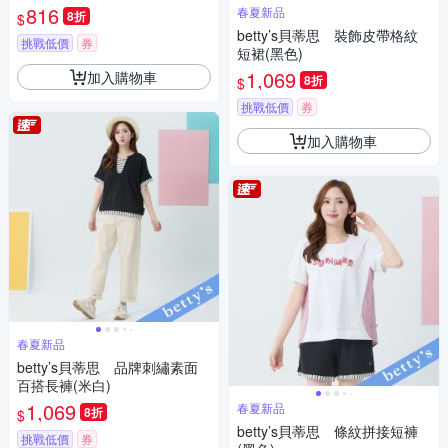
816
春夏新品
8折
$
betty’s貝蒂思 裝飾皮帶格紋
挑戰低價
券
短裙(黑色)
1,069
加入購物車
8折
$
挑戰低價
券
加入購物車
春夏新品
betty’s貝蒂思 品牌刺繡素面
百搭長褲(米白)
1,069
春夏新品
8折
$
betty’s貝蒂思 條紋拼接短褲
挑戰低價
券