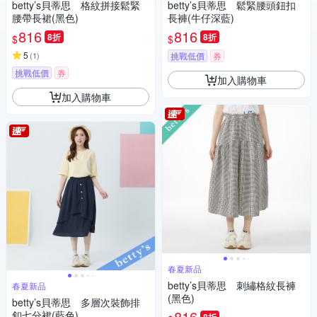
betty’s貝蒂思 格紋拼接鬆緊
betty’s貝蒂思 鬆緊腰頭鈕扣
腰帶長裙(黑色)
長褲(牛仔深藍)
816
816
8折
8折
$
$
5
(
1
)
挑戰低價
券
挑戰低價
券
加入購物車
加入購物車
春夏新品
betty’s貝蒂思 刺繡格紋長褲
春夏新品
(黑色)
betty’s貝蒂思 多層次裝飾排
816
釦七分裙(藍色)