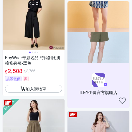
KeyWear奇威名品 時尚對比拼
接修身褲-黑色
2,508
$2,786
$
挑戰低價
券
加入購物車
ILEY伊蕾官方旗艦店