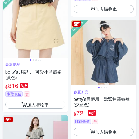
加入購物車
春夏新品
betty’s貝蒂思 可愛小熊褲裙
(黃色)
816
8折
$
春夏新品
挑戰低價
券
betty’s貝蒂思 鬆緊抽繩短褲
加入購物車
(深藍色)
721
8折
$
挑戰低價
券
加入購物車