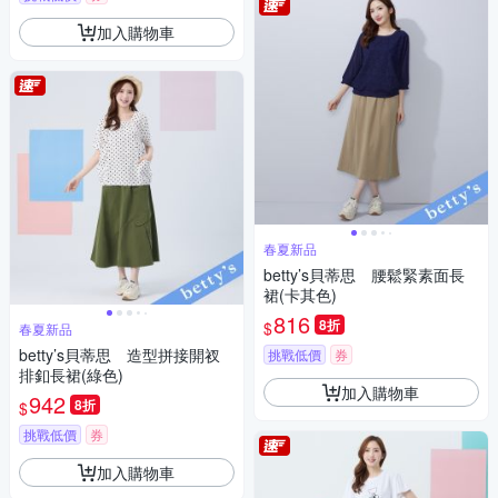
加入購物車
春夏新品
betty’s貝蒂思 腰鬆緊素面長
裙(卡其色)
816
8折
$
春夏新品
betty’s貝蒂思 造型拼接開衩
挑戰低價
券
排釦長裙(綠色)
加入購物車
942
8折
$
挑戰低價
券
加入購物車