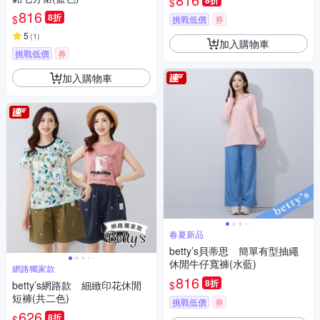
8折
$
816
8折
$
挑戰低價
券
5
(
1
)
加入購物車
挑戰低價
券
加入購物車
春夏新品
betty’s貝蒂思 簡單有型抽繩
休閒牛仔寬褲(水藍)
網路獨家款
816
8折
$
betty’s網路款 細緻印花休閒
短褲(共二色)
挑戰低價
券
626
8折
$