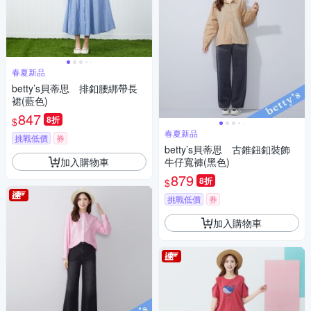
春夏新品
betty’s貝蒂思 排釦腰綁帶長
裙(藍色)
847
8折
$
春夏新品
挑戰低價
券
betty’s貝蒂思 古錐鈕釦裝飾
加入購物車
牛仔寬褲(黑色)
879
8折
$
挑戰低價
券
加入購物車