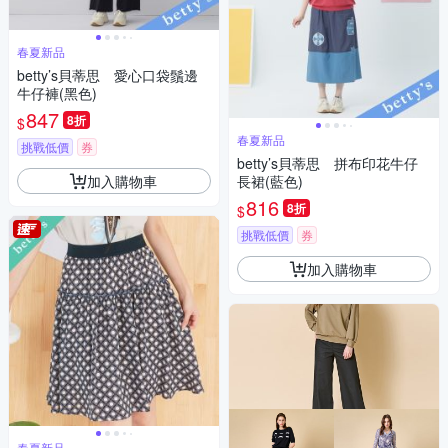
春夏新品
betty’s貝蒂思 愛心口袋鬚邊
牛仔褲(黑色)
847
8折
$
春夏新品
挑戰低價
券
betty’s貝蒂思 拼布印花牛仔
加入購物車
長裙(藍色)
816
8折
$
挑戰低價
券
加入購物車
春夏新品