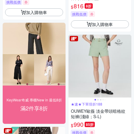
挑戰低價
券
816
8折
$
加入購物車
挑戰低價
券
加入購物車
KeyWear奇威 專櫃New in 最低8折
★速★下單現折188
滿2件享8折
OUWEY歐薇 淡金帶頭暗格紋
短褲(淺綠；S-L)
990
85折
$
挑戰低價
券