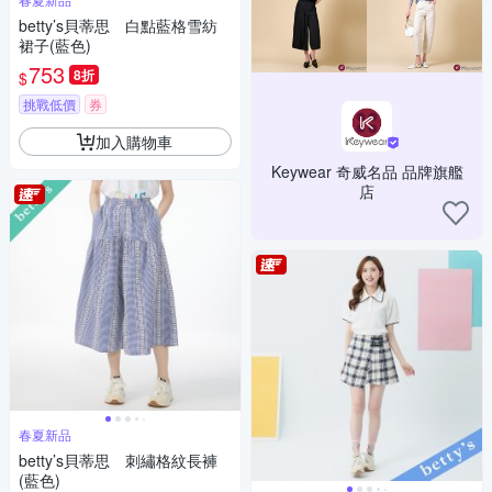
betty’s貝蒂思 白點藍格雪紡
裙子(藍色)
753
8折
$
挑戰低價
券
加入購物車
Keywear 奇威名品 品牌旗艦
店
春夏新品
betty’s貝蒂思 刺繡格紋長褲
(藍色)