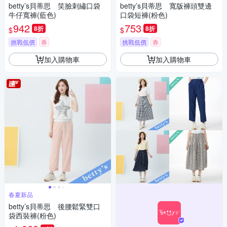
betty’s貝蒂思 笑臉刺繡口袋
betty’s貝蒂思 寬版褲頭雙邊
牛仔寬褲(藍色)
口袋短褲(粉色)
942
753
8折
8折
$
$
挑戰低價
券
挑戰低價
券
加入購物車
加入購物車
春夏新品
betty’s貝蒂思 後腰鬆緊雙口
袋西裝褲(粉色)