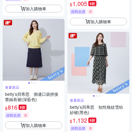
1,005
8折
$
加入購物車
挑戰低價
券
加入購物車
春夏新品
betty’s貝蒂思 側邊口袋拼接
蕾絲長裙(深藍色)
春夏新品
816
betty’s貝蒂思 知性格紋雪紡
8折
$
紗裙(黑色)
挑戰低價
券
1,132
8折
$
加入購物車
挑戰低價
券