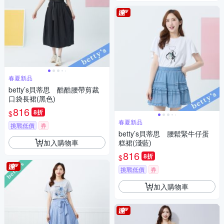
春夏新品
betty’s貝蒂思 酷酷腰帶剪裁
口袋長裙(黑色)
816
8折
$
春夏新品
挑戰低價
券
betty’s貝蒂思 腰鬆緊牛仔蛋
加入購物車
糕裙(淺藍)
816
8折
$
挑戰低價
券
加入購物車