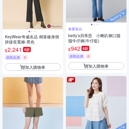
春夏新品
betty’s貝蒂思 小喇叭褲口鬚
KeyWear奇威名品 俐落修身側
鬚牛仔褲(牛仔藍)
拼接長寬褲-黑色
942
2,241
8折
$
9折
$
挑戰低價
券
挑戰低價
券
加入購物車
加入購物車