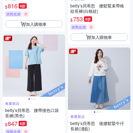
816
betty’s貝蒂思 腰鬆緊束帶格
8折
$
紋長褲(白格紋)
挑戰低價
券
753
8折
$
加入購物車
挑戰低價
券
加入購物車
春夏新品
betty’s貝蒂思 腰帶撞色口袋
長褲(黑色)
春夏新品
847
betty’s貝蒂思 後腰鬆緊牛仔
8折
$
長裙(淺藍)
挑戰低價
券