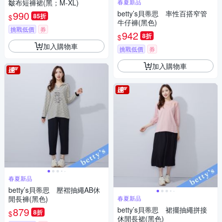
皺布短褲裙(黑；M-XL)
春夏新品
990
betty’s貝蒂思 率性百搭窄管
85折
$
牛仔褲(黑色)
挑戰低價
券
942
8折
$
加入購物車
挑戰低價
券
加入購物車
春夏新品
betty’s貝蒂思 壓褶抽繩AB休
閒長褲(黑色)
春夏新品
879
betty’s貝蒂思 裙擺抽繩拼接
8折
$
休閒長裙(黑色)