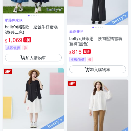
網路獨家款
betty’s網路款 逗號牛仔蛋糕
裙(共二色)
春夏新品
1,069
betty’s貝蒂思 腰間壓褶雪紡
8折
$
寬褲(黑色)
挑戰低價
券
816
8折
$
加入購物車
挑戰低價
券
加入購物車