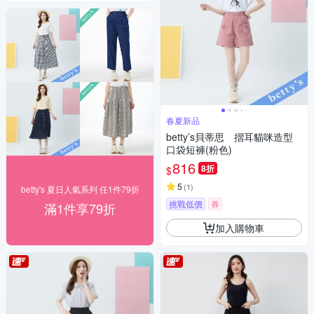
春夏新品
betty’s貝蒂思 摺耳貓咪造型
口袋短褲(粉色)
816
8折
$
5
(
1
)
betty's 夏日人氣系列 任1件79折
挑戰低價
券
滿1件享79折
加入購物車