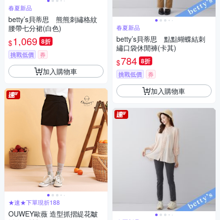
春夏新品
betty’s貝蒂思 熊熊刺繡格紋
腰帶七分裙(白色)
春夏新品
1,069
betty’s貝蒂思 點點蝴蝶結刺
8折
$
繡口袋休閒褲(卡其)
挑戰低價
券
784
8折
$
加入購物車
挑戰低價
券
加入購物車
★速★下單現折188
OUWEY歐薇 造型抓摺緹花皺