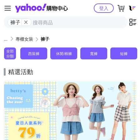
Yahoo購物中心
登入
褲子
專櫃女裝
褲子
全部
西裝褲
休閒/棉褲
寬褲
短褲
分類
精選活動