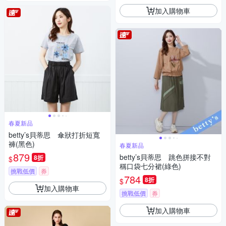
加入購物車
春夏新品
betty’s貝蒂思 傘狀打折短寬
褲(黑色)
春夏新品
879
betty’s貝蒂思 跳色拼接不對
8折
$
稱口袋七分裙(綠色)
挑戰低價
券
784
8折
$
加入購物車
挑戰低價
券
加入購物車