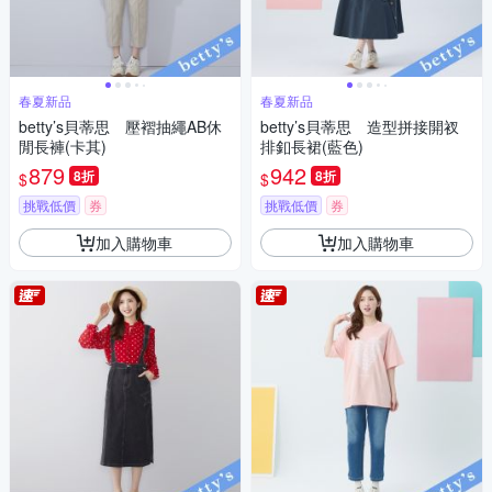
春夏新品
春夏新品
betty’s貝蒂思 壓褶抽繩AB休
betty’s貝蒂思 造型拼接開衩
閒長褲(卡其)
排釦長裙(藍色)
879
942
8折
8折
$
$
挑戰低價
券
挑戰低價
券
加入購物車
加入購物車