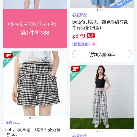
春夏新品
betty’s貝蒂思 跳色壓線剪裁
伊蕾x歐薇 今天買明天穿 下單折188
牛仔短裙(淺藍)
滿1件折188
879
8折
$
挑戰低價
券
加入購物車
春夏新品
betty’s貝蒂思 格紋五分短褲
(黑色)
春夏新品