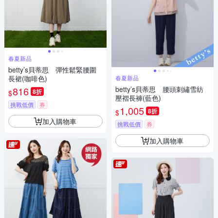
春夏新品
betty’s貝蒂思 彈性鬆緊腰圍
長裙(咖啡色)
春夏新品
816
betty’s貝蒂思 腰頭刺繡雪紡
8折
$
壓褶長褲(藍色)
挑戰低價
券
1,005
8折
$
加入購物車
挑戰低價
券
加入購物車