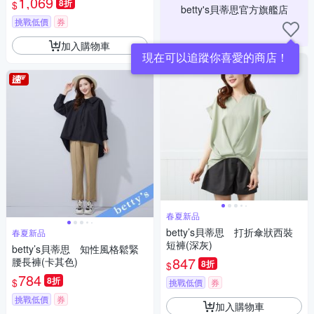
1,069
8折
$
betty's貝蒂思官方旗艦店
挑戰低價
券
加入購物車
現在可以追蹤你喜愛的商店！
春夏新品
betty’s貝蒂思 打折傘狀西裝
春夏新品
短褲(深灰)
betty’s貝蒂思 知性風格鬆緊
847
腰長褲(卡其色)
8折
$
784
8折
$
挑戰低價
券
挑戰低價
券
加入購物車