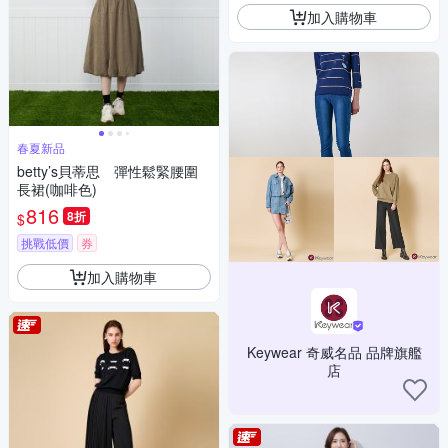
加入購物車
春夏新品
betty’s貝蒂思 彈性鬆緊腰圍
長裙(咖啡色)
816
8折
$
挑戰低價
券
加入購物車
Keywear 奇威名品 品牌旗艦
店