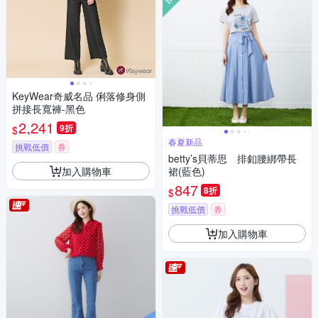
KeyWear奇威名品 俐落修身側
拼接長寬褲-黑色
2,241
9折
$
春夏新品
挑戰低價
券
betty’s貝蒂思 排釦腰綁帶長
加入購物車
裙(藍色)
847
8折
$
挑戰低價
券
加入購物車