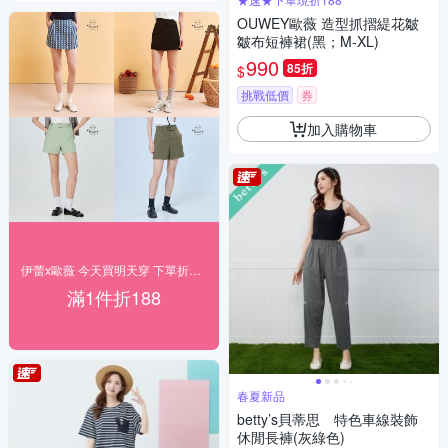
OUWEY歐薇 造型抓摺緹花皺
皺布短褲裙(黑；M-XL)
990
85折
$
挑戰低價
券
加入購物車
伊蕾x歐薇 今天買明天穿 下單折188
滿1件折188
春夏新品
betty’s貝蒂思 特色車線裝飾
休閒長褲(灰綠色)