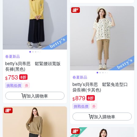
春夏新品
betty’s貝蒂思 鬆緊腰頭寬版
長褲(黑色)
753
8折
春夏新品
$
betty’s貝蒂思 鬆緊兔造型口
挑戰低價
券
袋長褲(卡其色)
加入購物車
879
8折
$
挑戰低價
券
加入購物車