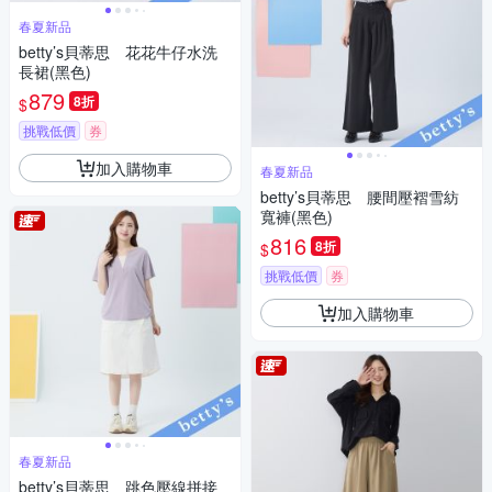
春夏新品
betty’s貝蒂思 花花牛仔水洗
長裙(黑色)
879
8折
$
挑戰低價
券
加入購物車
春夏新品
betty’s貝蒂思 腰間壓褶雪紡
寬褲(黑色)
816
8折
$
挑戰低價
券
加入購物車
春夏新品
betty’s貝蒂思 跳色壓線拼接