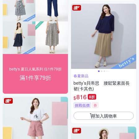
betty's 夏日人氣系列 任1件79折
春夏新品
滿1件享79折
betty’s貝蒂思 腰鬆緊素面長
裙(卡其色)
816
8折
$
挑戰低價
券
加入購物車