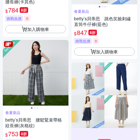
腰長褲(卡其色)
784
8折
$
春夏新品
betty’s貝蒂思 跳色笑臉刺繡
挑戰低價
券
直筒牛仔褲(藍色)
加入購物車
847
8折
$
挑戰低價
券
加入購物車
春夏新品
betty’s貝蒂思 腰鬆緊束帶格
紋長褲(灰格紋)
753
8折
$