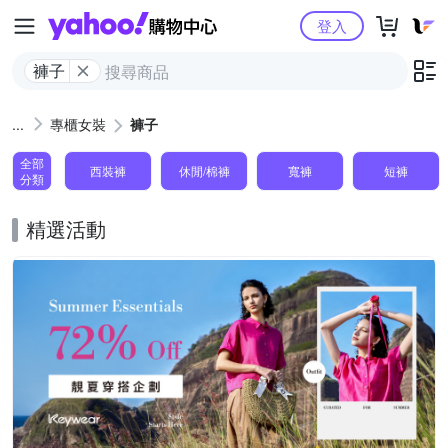
Yahoo購物中心
登入
褲子
專櫃女裝
褲子
全部
西裝褲
休閒/棉褲
寬褲
短褲
分類
精選活動