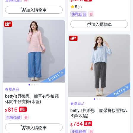
5
(
1
)
加入購物車
挑戰低價
券
加入購物車
春夏新品
betty’s貝蒂思 簡單有型抽繩
休閒牛仔寬褲(水藍)
春夏新品
816
8折
$
betty’s貝蒂思 腰帶拼接壓褶A
B褲(灰黑)
挑戰低價
券
784
8折
$
加入購物車
挑戰低價
券