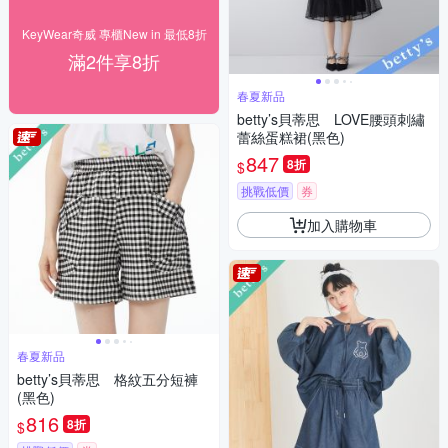
KeyWear奇威 專櫃New in 最低8折
滿2件享8折
春夏新品
betty’s貝蒂思 LOVE腰頭刺繡
蕾絲蛋糕裙(黑色)
847
8折
$
挑戰低價
券
加入購物車
春夏新品
betty’s貝蒂思 格紋五分短褲
(黑色)
816
8折
$