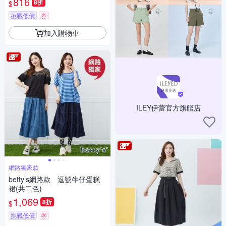
816
8折
$
挑戰低價
券
加入購物車
ILEY伊蕾官方旗艦店
網路獨家款
betty’s網路款 逗號牛仔蛋糕
裙(共二色)
1,069
8折
$
挑戰低價
券