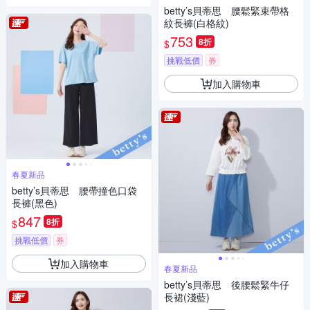
betty’s貝蒂思 腰鬆緊束帶格
紋長褲(白格紋)
753
8折
$
挑戰低價
券
加入購物車
春夏新品
betty’s貝蒂思 腰帶撞色口袋
長褲(黑色)
847
8折
$
挑戰低價
券
加入購物車
春夏新品
betty’s貝蒂思 後腰鬆緊牛仔
長裙(淺藍)