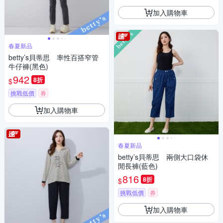
加入購物車
春夏新品
betty’s貝蒂思 率性百搭窄管
牛仔褲(黑色)
942
8折
$
挑戰低價
券
加入購物車
春夏新品
betty’s貝蒂思 兩側大口袋休
閒長褲(藍色)
816
8折
$
挑戰低價
券
加入購物車