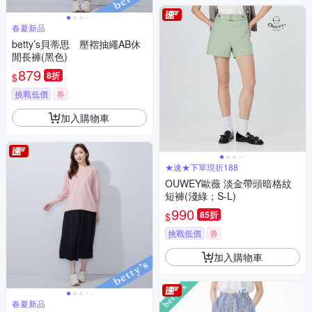
春夏新品
betty’s貝蒂思 壓褶抽繩AB休
閒長褲(黑色)
879
8折
$
挑戰低價
券
加入購物車
★速★下單現折188
OUWEY歐薇 淡金帶頭暗格紋
短褲(淺綠；S-L)
990
85折
$
挑戰低價
券
加入購物車
春夏新品