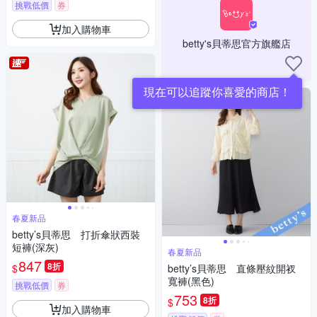
挑戰低價
券
加入購物車
betty's貝蒂思官方旗艦店
現在可以追蹤你喜愛的商店！
春夏新品
betty’s貝蒂思 打折傘狀西裝
短褲(深灰)
春夏新品
847
8折
$
betty’s貝蒂思 直條壓紋開衩
寬褲(黑色)
挑戰低價
券
753
8折
$
加入購物車