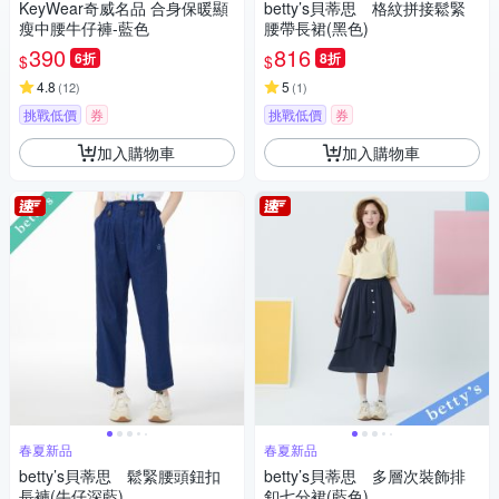
KeyWear奇威名品 合身保暖顯
betty’s貝蒂思 格紋拼接鬆緊
瘦中腰牛仔褲-藍色
腰帶長裙(黑色)
390
816
6折
8折
$
$
4.8
5
(
12
)
(
1
)
挑戰低價
券
挑戰低價
券
加入購物車
加入購物車
春夏新品
春夏新品
betty’s貝蒂思 鬆緊腰頭鈕扣
betty’s貝蒂思 多層次裝飾排
長褲(牛仔深藍)
釦七分裙(藍色)