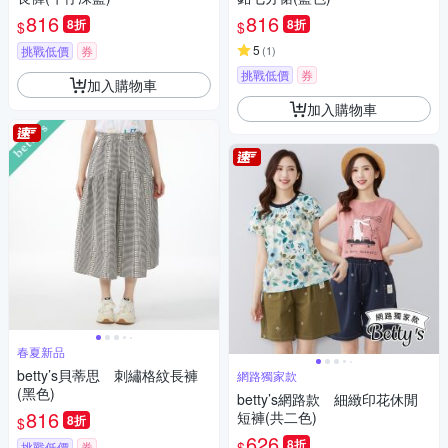
816
816
8折
8折
$
$
5
挑戰低價
券
(
1
)
挑戰低價
券
加入購物車
加入購物車
春夏新品
betty’s貝蒂思 刺繡格紋長褲
網路獨家款
(黑色)
betty’s網路款 細緻印花休閒
816
短褲(共二色)
8折
$
626
8折
$
挑戰低價
券