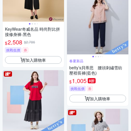
KeyWear奇威名品 時尚對比拼
接修身褲-黑色
2,508
$2,786
$
挑戰低價
券
加入購物車
春夏新品
betty’s貝蒂思 腰頭刺繡雪紡
壓褶長褲(藍色)
1,005
8折
$
挑戰低價
券
加入購物車