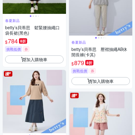
春夏新品
betty’s貝蒂思 鬆緊腰抽繩口
袋長裙(黑色)
784
8折
$
春夏新品
betty’s貝蒂思 壓褶抽繩AB休
挑戰低價
券
閒長褲(卡其)
加入購物車
879
8折
$
挑戰低價
券
加入購物車