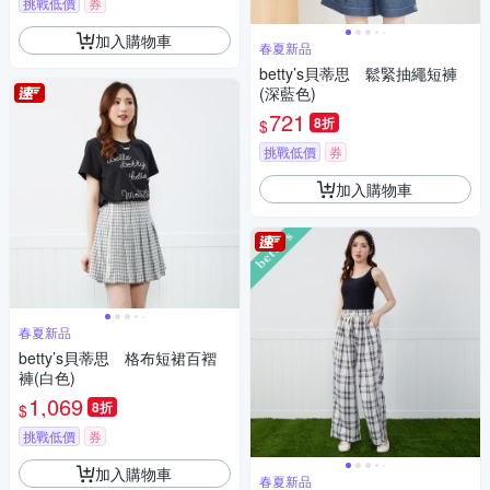
挑戰低價
券
加入購物車
春夏新品
betty’s貝蒂思 鬆緊抽繩短褲
(深藍色)
721
8折
$
挑戰低價
券
加入購物車
春夏新品
betty’s貝蒂思 格布短裙百褶
褲(白色)
1,069
8折
$
挑戰低價
券
加入購物車
春夏新品