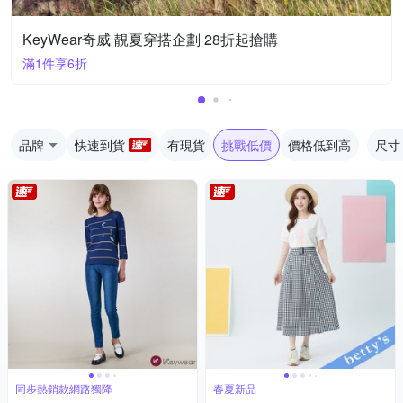
KeyWear奇威 靚夏穿搭企劃 28折起搶購
滿1件享6折
品牌
快速到貨
有現貨
挑戰低價
價格低到高
尺寸
同步熱銷款網路獨降
春夏新品