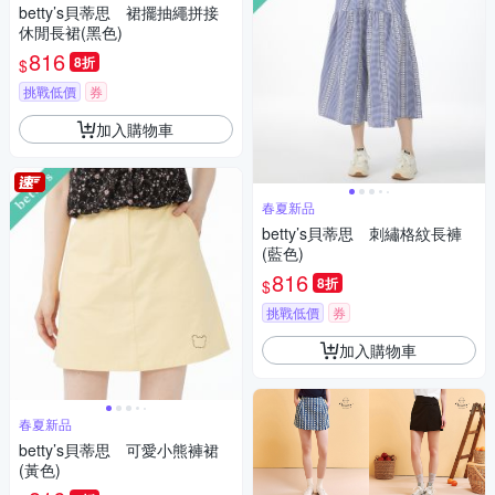
betty’s貝蒂思 裙擺抽繩拼接
休閒長裙(黑色)
816
8折
$
挑戰低價
券
加入購物車
春夏新品
betty’s貝蒂思 刺繡格紋長褲
(藍色)
816
8折
$
挑戰低價
券
加入購物車
春夏新品
betty’s貝蒂思 可愛小熊褲裙
(黃色)