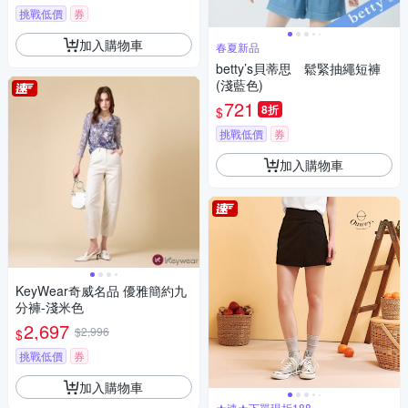
挑戰低價
券
加入購物車
春夏新品
betty’s貝蒂思 鬆緊抽繩短褲
(淺藍色)
721
8折
$
挑戰低價
券
加入購物車
KeyWear奇威名品 優雅簡約九
分褲-淺米色
2,697
$2,996
$
挑戰低價
券
加入購物車
★速★下單現折188