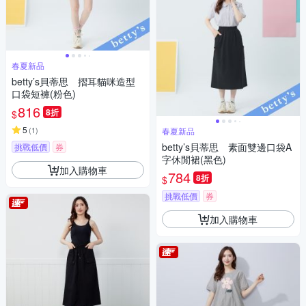
春夏新品
betty’s貝蒂思 摺耳貓咪造型
口袋短褲(粉色)
816
8折
$
5
(
1
)
春夏新品
betty’s貝蒂思 素面雙邊口袋A
挑戰低價
券
字休閒裙(黑色)
加入購物車
784
8折
$
挑戰低價
券
加入購物車