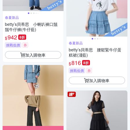
春夏新品
betty’s貝蒂思 小喇叭褲口鬚
鬚牛仔褲(牛仔藍)
942
8折
$
春夏新品
挑戰低價
券
betty’s貝蒂思 腰鬆緊牛仔蛋
加入購物車
糕裙(淺藍)
816
8折
$
挑戰低價
券
加入購物車