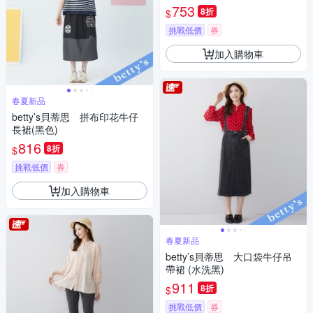
753
8折
$
挑戰低價
券
加入購物車
春夏新品
betty’s貝蒂思 拼布印花牛仔
長裙(黑色)
816
8折
$
挑戰低價
券
加入購物車
春夏新品
betty’s貝蒂思 大口袋牛仔吊
帶裙 (水洗黑)
911
8折
$
挑戰低價
券