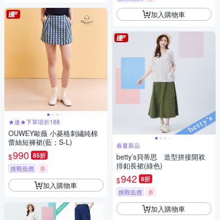
加入購物車
★速★下單現折188
OUWEY歐薇 小菱格刺繡純棉
蕾絲短褲裙(藍；S-L)
春夏新品
990
85折
$
betty’s貝蒂思 造型拼接開衩
排釦長裙(綠色)
挑戰低價
券
942
8折
$
加入購物車
挑戰低價
券
加入購物車