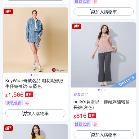
挑戰低價
券
加入購物車
KeyWear奇威名品 粗花呢條紋
牛仔短褲裙-灰藍色
1,566
9折
春夏新品
$
betty’s貝蒂思 褲頭刺繡鬆緊
挑戰低價
券
長褲(灰色)
加入購物車
816
8折
$
挑戰低價
券
加入購物車