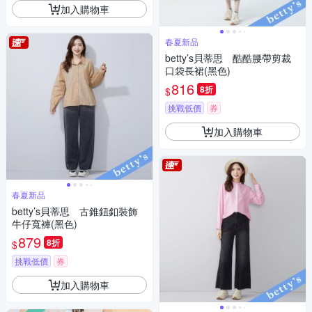
加入購物車
春夏新品
betty’s貝蒂思 酷酷腰帶剪裁
口袋長裙(黑色)
816
8折
$
挑戰低價
券
加入購物車
春夏新品
betty’s貝蒂思 古錐鈕釦裝飾
牛仔寬褲(黑色)
879
8折
$
挑戰低價
券
加入購物車