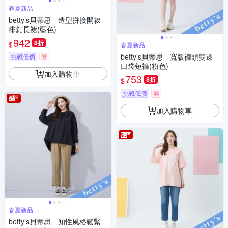
春夏新品
betty’s貝蒂思 造型拼接開衩
排釦長裙(藍色)
942
8折
$
春夏新品
betty’s貝蒂思 寬版褲頭雙邊
挑戰低價
券
口袋短褲(粉色)
加入購物車
753
8折
$
挑戰低價
券
加入購物車
春夏新品
betty’s貝蒂思 知性風格鬆緊