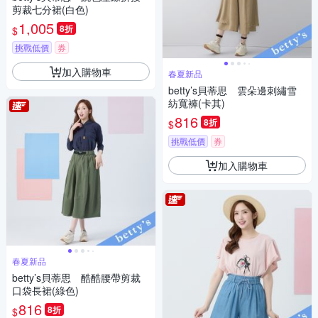
剪裁七分裙(白色)
1,005
8折
$
挑戰低價
券
加入購物車
春夏新品
betty’s貝蒂思 雲朵邊刺繡雪
紡寬褲(卡其)
816
8折
$
挑戰低價
券
加入購物車
春夏新品
betty’s貝蒂思 酷酷腰帶剪裁
口袋長裙(綠色)
816
8折
$