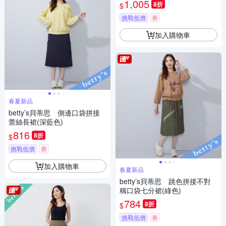
1,005
8折
$
挑戰低價
券
加入購物車
春夏新品
betty’s貝蒂思 側邊口袋拼接
蕾絲長裙(深藍色)
816
8折
$
挑戰低價
券
加入購物車
春夏新品
betty’s貝蒂思 跳色拼接不對
稱口袋七分裙(綠色)
784
8折
$
挑戰低價
券