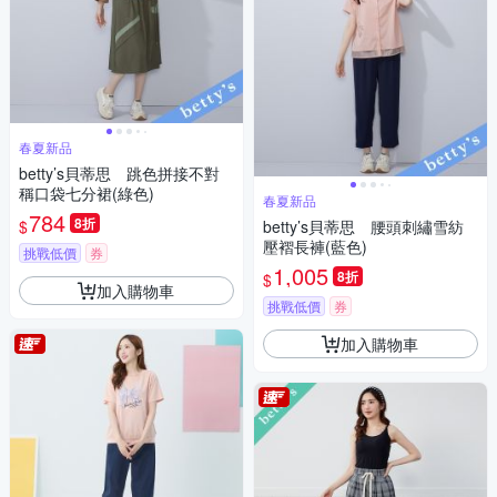
春夏新品
betty’s貝蒂思 跳色拼接不對
稱口袋七分裙(綠色)
春夏新品
784
8折
$
betty’s貝蒂思 腰頭刺繡雪紡
壓褶長褲(藍色)
挑戰低價
券
1,005
8折
$
加入購物車
挑戰低價
券
加入購物車