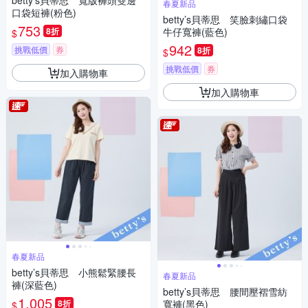
betty’s貝蒂思 寬版褲頭雙邊
春夏新品
口袋短褲(粉色)
betty’s貝蒂思 笑臉刺繡口袋
753
8折
牛仔寬褲(藍色)
$
942
挑戰低價
券
8折
$
挑戰低價
券
加入購物車
加入購物車
春夏新品
betty’s貝蒂思 小熊鬆緊腰長
春夏新品
褲(深藍色)
betty’s貝蒂思 腰間壓褶雪紡
1,005
8折
寬褲(黑色)
$