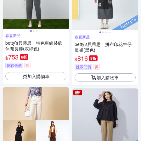
春夏新品
春夏新品
betty’s貝蒂思 特色車線裝飾
betty’s貝蒂思 拼布印花牛仔
休閒長褲(灰綠色)
長裙(黑色)
753
816
8折
$
8折
$
挑戰低價
券
挑戰低價
券
加入購物車
加入購物車