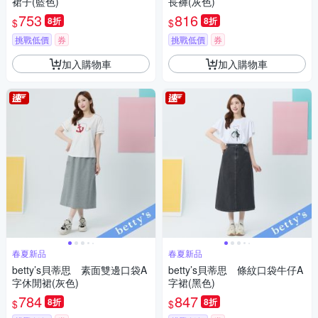
裙子(藍色)
長褲(灰色)
753
816
8折
8折
$
$
挑戰低價
券
挑戰低價
券
加入購物車
加入購物車
春夏新品
春夏新品
betty’s貝蒂思 素面雙邊口袋A
betty’s貝蒂思 條紋口袋牛仔A
字休閒裙(灰色)
字裙(黑色)
784
847
8折
8折
$
$