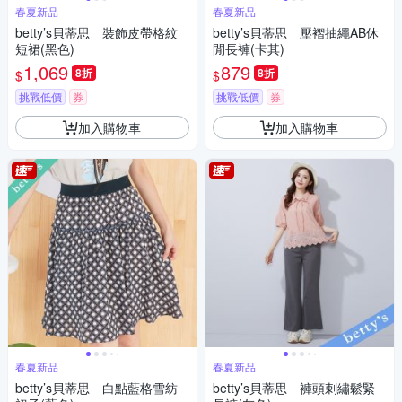
春夏新品
春夏新品
betty’s貝蒂思 裝飾皮帶格紋
betty’s貝蒂思 壓褶抽繩AB休
短裙(黑色)
閒長褲(卡其)
1,069
879
8折
8折
$
$
挑戰低價
券
挑戰低價
券
加入購物車
加入購物車
春夏新品
春夏新品
betty’s貝蒂思 白點藍格雪紡
betty’s貝蒂思 褲頭刺繡鬆緊