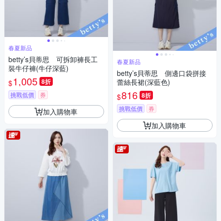
春夏新品
betty’s貝蒂思 可拆卸褲長工
春夏新品
裝牛仔褲(牛仔深藍)
betty’s貝蒂思 側邊口袋拼接
1,005
8折
蕾絲長裙(深藍色)
$
816
挑戰低價
券
8折
$
挑戰低價
券
加入購物車
加入購物車