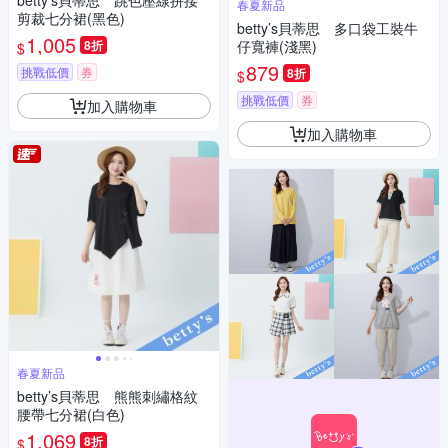
betty’s貝蒂思 跳色壓線拼接
春夏新品
剪裁七分裙(黑色)
betty’s貝蒂思 多口袋工裝牛
1,005
8折
仔寬褲(淺黑)
$
879
挑戰低價
券
8折
$
挑戰低價
券
加入購物車
加入購物車
春夏新品
betty’s貝蒂思 熊熊刺繡格紋
腰帶七分裙(白色)
1,069
8折
$