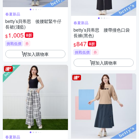
春夏新品
betty’s貝蒂思 後腰鬆緊牛仔
春夏新品
長裙(淺藍)
betty’s貝蒂思 腰帶撞色口袋
1,005
8折
長褲(黑色)
$
847
挑戰低價
券
8折
$
挑戰低價
券
加入購物車
加入購物車
春夏新品