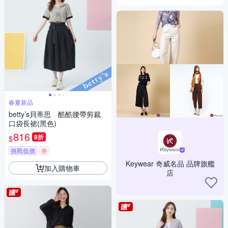
春夏新品
betty’s貝蒂思 酷酷腰帶剪裁
口袋長裙(黑色)
816
8折
$
挑戰低價
券
Keywear 奇威名品 品牌旗艦
加入購物車
店