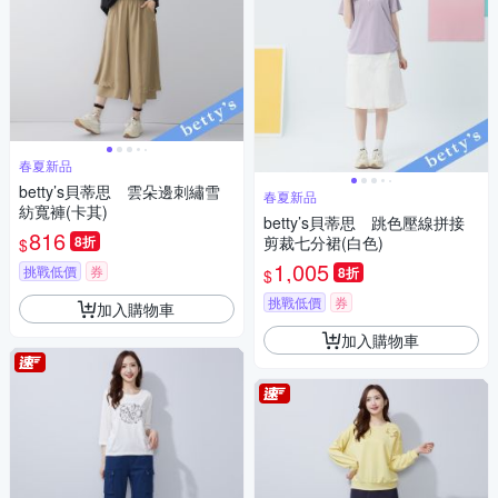
春夏新品
betty’s貝蒂思 雲朵邊刺繡雪
春夏新品
紡寬褲(卡其)
betty’s貝蒂思 跳色壓線拼接
816
8折
剪裁七分裙(白色)
$
1,005
挑戰低價
券
8折
$
挑戰低價
券
加入購物車
加入購物車