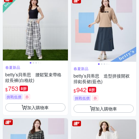
春夏新品
春夏新品
betty’s貝蒂思 腰鬆緊束帶格
betty’s貝蒂思 造型拼接開衩
紋長褲(白格紋)
排釦長裙(藍色)
753
942
8折
$
8折
$
挑戰低價
券
挑戰低價
券
加入購物車
加入購物車