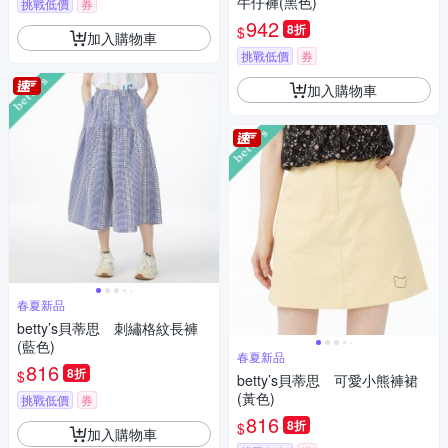
牛仔褲(黑色)
挑戰低價
券
942
8折
$
加入購物車
挑戰低價
券
加入購物車
春夏新品
betty’s貝蒂思 刺繡格紋長褲
(藍色)
春夏新品
816
8折
$
betty’s貝蒂思 可愛小熊褲裙
(黃色)
挑戰低價
券
816
8折
$
加入購物車