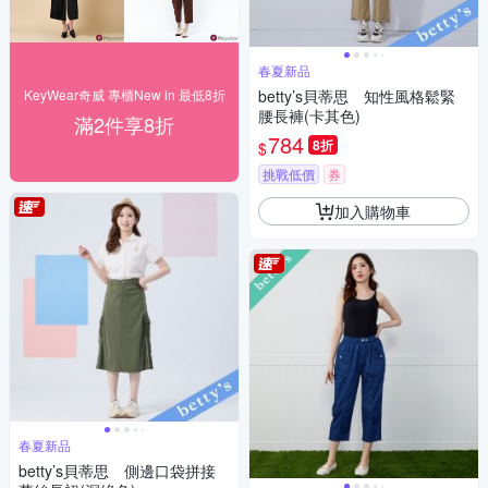
春夏新品
KeyWear奇威 專櫃New in 最低8折
betty’s貝蒂思 知性風格鬆緊
腰長褲(卡其色)
滿2件享8折
784
8折
$
挑戰低價
券
加入購物車
春夏新品
betty’s貝蒂思 側邊口袋拼接