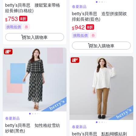
betty’s貝蒂思 腰鬆緊束帶格
春夏新品
紋長褲(白格紋)
betty’s貝蒂思 造型拼接開衩
753
8折
排釦長裙(藍色)
$
942
挑戰低價
券
8折
$
挑戰低價
券
加入購物車
加入購物車
春夏新品
betty’s貝蒂思 知性格紋雪紡
春夏新品
紗裙(黑色)
betty’s貝蒂思 點點蝴蝶結刺