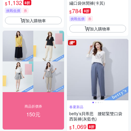
1,132
8折
繡口袋休閒褲(卡其)
$
784
挑戰低價
券
8折
$
挑戰低價
券
加入購物車
加入購物車
商品折價券
春夏新品
150元
betty’s貝蒂思 腰鬆緊雙口袋
西裝褲(灰藍色)
1,069
8折
$