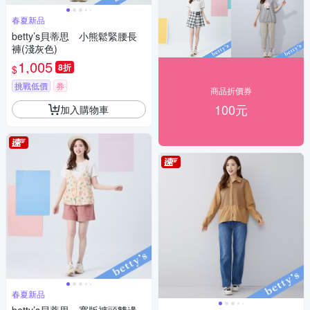
春夏新品
betty’s貝蒂思 小熊鬆緊腰長
褲(淺灰色)
1,005
8折
$
挑戰低價
券
商品折價券
100元
加入購物車
春夏新品