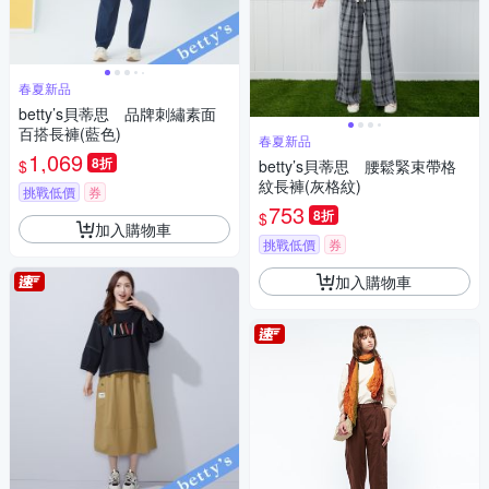
春夏新品
betty’s貝蒂思 品牌刺繡素面
百搭長褲(藍色)
春夏新品
1,069
8折
$
betty’s貝蒂思 腰鬆緊束帶格
紋長褲(灰格紋)
挑戰低價
券
753
8折
$
加入購物車
挑戰低價
券
加入購物車