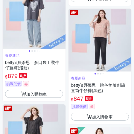
春夏新品
betty’s貝蒂思 多口袋工裝牛
仔寬褲(淺藍)
879
8折
$
春夏新品
挑戰低價
券
betty’s貝蒂思 跳色笑臉刺繡
直筒牛仔褲(黑色)
加入購物車
847
8折
$
挑戰低價
券
加入購物車