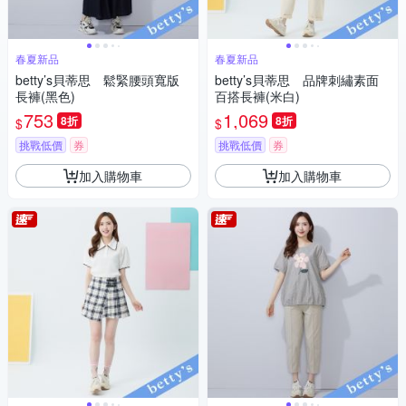
春夏新品
春夏新品
betty’s貝蒂思 鬆緊腰頭寬版
betty’s貝蒂思 品牌刺繡素面
長褲(黑色)
百搭長褲(米白)
753
1,069
8折
8折
$
$
挑戰低價
券
挑戰低價
券
加入購物車
加入購物車