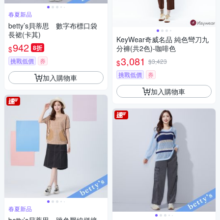
春夏新品
betty’s貝蒂思 數字布標口袋
長裙(卡其)
KeyWear奇威名品 純色彎刀九
942
8折
分褲(共2色)-咖啡色
$
3,081
挑戰低價
券
$3,423
$
挑戰低價
券
加入購物車
加入購物車
春夏新品