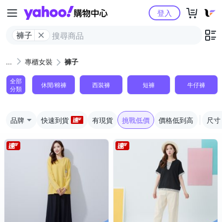
Yahoo購物中心
登入
褲子
專櫃女裝
褲子
全部
休閒/棉褲
西裝褲
短褲
牛仔褲
分類
品牌
快速到貨
有現貨
挑戰低價
價格低到高
尺寸