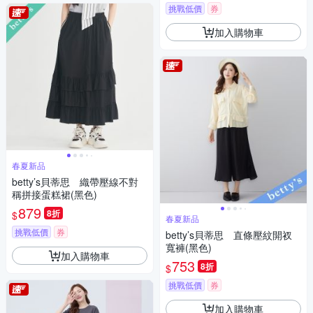
挑戰低價
券
加入購物車
春夏新品
betty’s貝蒂思 織帶壓線不對
稱拼接蛋糕裙(黑色)
879
8折
$
春夏新品
挑戰低價
券
betty’s貝蒂思 直條壓紋開衩
寬褲(黑色)
加入購物車
753
8折
$
挑戰低價
券
加入購物車