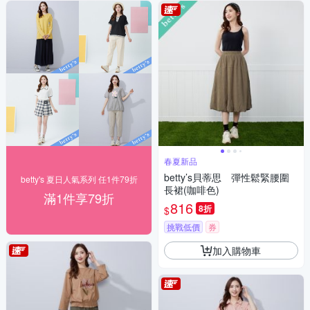
春夏新品
betty’s貝蒂思 彈性鬆緊腰圍
betty's 夏日人氣系列 任1件79折
長裙(咖啡色)
滿1件享79折
816
8折
$
挑戰低價
券
加入購物車