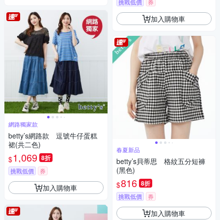
挑戰低價
券
加入購物車
網路獨家款
betty’s網路款 逗號牛仔蛋糕
裙(共二色)
春夏新品
1,069
8折
$
betty’s貝蒂思 格紋五分短褲
(黑色)
挑戰低價
券
816
8折
$
加入購物車
挑戰低價
券
加入購物車