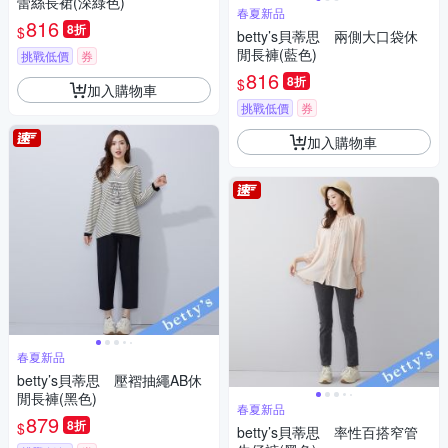
蕾絲長裙(深綠色)
春夏新品
816
8折
$
betty’s貝蒂思 兩側大口袋休
閒長褲(藍色)
挑戰低價
券
816
8折
$
加入購物車
挑戰低價
券
加入購物車
春夏新品
betty’s貝蒂思 壓褶抽繩AB休
閒長褲(黑色)
春夏新品
879
8折
$
betty’s貝蒂思 率性百搭窄管