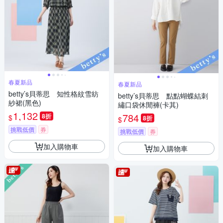
春夏新品
春夏新品
betty’s貝蒂思 知性格紋雪紡
betty’s貝蒂思 點點蝴蝶結刺
紗裙(黑色)
繡口袋休閒褲(卡其)
1,132
784
8折
$
8折
$
挑戰低價
券
挑戰低價
券
加入購物車
加入購物車