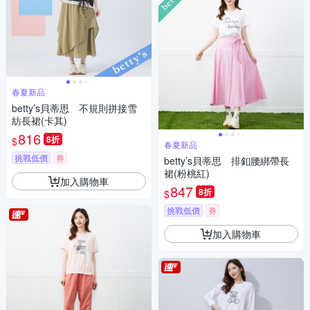
春夏新品
betty’s貝蒂思 不規則拼接雪
紡長裙(卡其)
816
8折
$
春夏新品
挑戰低價
券
betty’s貝蒂思 排釦腰綁帶長
裙(粉桃紅)
加入購物車
847
8折
$
挑戰低價
券
加入購物車