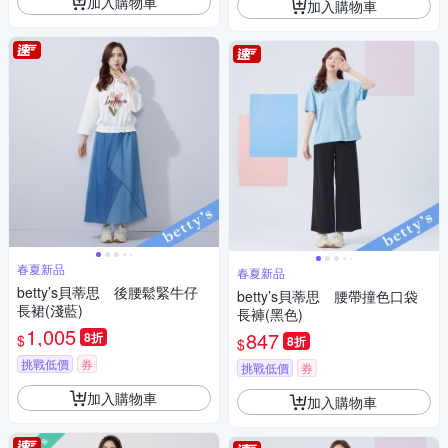
加入購物車
加入購物車
春夏新品
春夏新品
betty’s貝蒂思 後腰鬆緊牛仔
betty’s貝蒂思 腰帶撞色口袋
長裙(淺藍)
長褲(黑色)
1,005
847
8折
$
8折
$
挑戰低價
券
挑戰低價
券
加入購物車
加入購物車