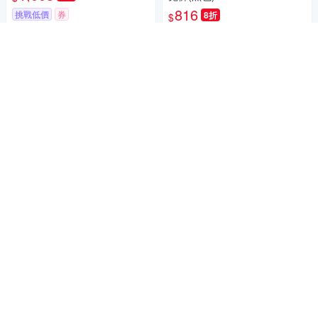
816
挑戰低價
券
8折
$
挑戰低價
券
加入購物車
加入購物車
春夏新品
betty’s貝蒂思 抓破彈性合身
KeyWear奇威名品 優雅簡約九
牛仔褲(淺藍色)
分褲-淺米色
942
8折
$
2,697
$2,996
$
挑戰低價
券
挑戰低價
券