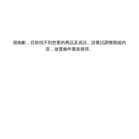
很抱歉，目前找不到您要的商品及資訊，請嘗試調整限縮內
容，放寬條件重新搜尋。