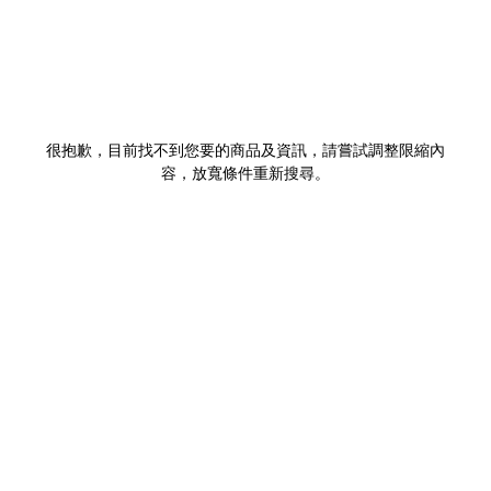
很抱歉，目前找不到您要的商品及資訊，請嘗試調整限縮內
容，放寬條件重新搜尋。