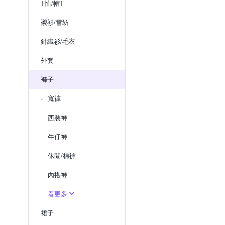
T恤/帽T
襯衫/雪紡
針織衫/毛衣
外套
褲子
寬褲
西裝褲
牛仔褲
休閒/棉褲
內搭褲
看更多
裙子