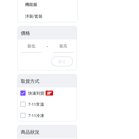
機能服
洋裝/套裝
價格
-
確定
取貨方式
快速到貨
7-11常溫
7-11冷凍
商品狀況