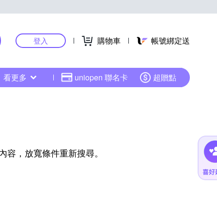
購物車
帳號綁定送
登入
看更多
uniopen 聯名卡
超贈點
內容，放寬條件重新搜尋。