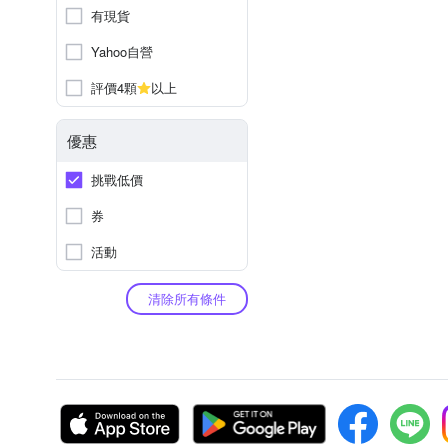
有現貨
Yahoo自營
評價4顆
以上
優惠
挑戰低價
券
活動
清除所有條件