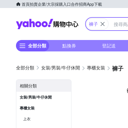
首頁
拍賣
企業/大宗採購入口
合作招商
App下載
Yahoo購物中心
褲子
全部分類
點換券
登記送
褲子
女裝/男裝/牛仔休閒
專櫃女裝
相關分類
女裝/男裝/牛仔休閒
專櫃女裝
上衣