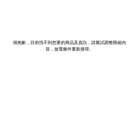
很抱歉，目前找不到您要的商品及資訊，請嘗試調整限縮內
容，放寬條件重新搜尋。