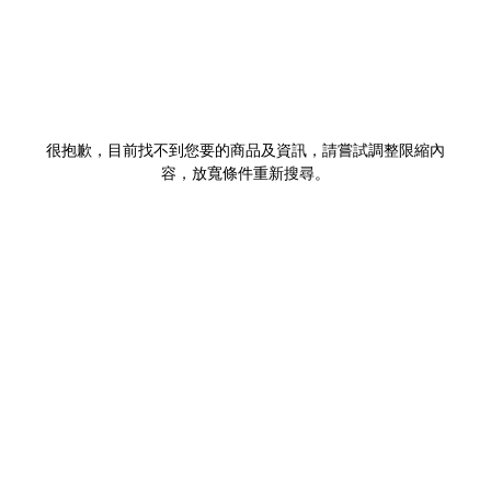
很抱歉，目前找不到您要的商品及資訊，請嘗試調整限縮內
容，放寬條件重新搜尋。