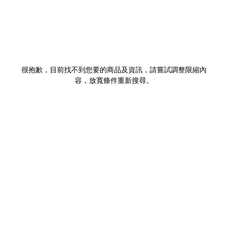
很抱歉，目前找不到您要的商品及資訊，請嘗試調整限縮內
容，放寬條件重新搜尋。