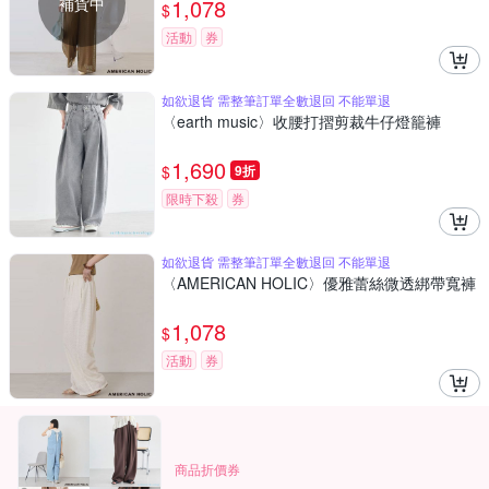
補貨中
1,078
$
活動
券
如欲退貨 需整筆訂單全數退回 不能單退
〈earth music〉收腰打摺剪裁牛仔燈籠褲
1,690
$
9折
限時下殺
券
如欲退貨 需整筆訂單全數退回 不能單退
〈AMERICAN HOLIC〉優雅蕾絲微透綁帶寬褲
1,078
$
活動
券
商品折價券