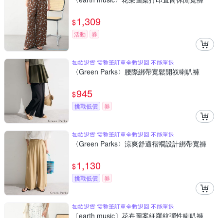
1,309
$
活動
券
如欲退貨 需整筆訂單全數退回 不能單退
〈Green Parks〉腰際綁帶寬鬆開衩喇叭褲
945
$
挑戰低價
券
如欲退貨 需整筆訂單全數退回 不能單退
〈Green Parks〉涼爽舒適褶襉設計綁帶寬褲
1,130
$
挑戰低價
券
如欲退貨 需整筆訂單全數退回 不能單退
〔earth music〕花卉圖案細羅紋彈性喇叭褲