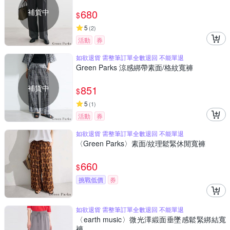
補貨中
680
$
5
(
2
)
活動
券
如欲退貨 需整筆訂單全數退回 不能單退
Green Parks 涼感綁帶素面/格紋寬褲
補貨中
851
$
5
(
1
)
活動
券
如欲退貨 需整筆訂單全數退回 不能單退
〈Green Parks〉素面/紋理鬆緊休閒寬褲
660
$
挑戰低價
券
如欲退貨 需整筆訂單全數退回 不能單退
〈earth music〉微光澤緞面垂墜感鬆緊綁結寬
褲