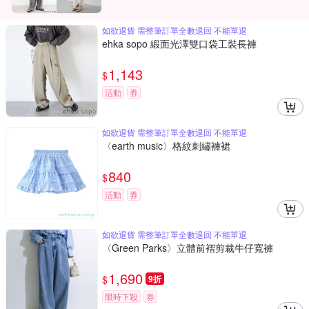
如欲退貨 需整筆訂單全數退回 不能單退
ehka sopo 緞面光澤雙口袋工裝長褲
1,143
$
活動
券
如欲退貨 需整筆訂單全數退回 不能單退
〈earth music〉格紋刺繡褲裙
840
$
活動
券
如欲退貨 需整筆訂單全數退回 不能單退
〈Green Parks〉立體前褶剪裁牛仔寬褲
1,690
$
9折
限時下殺
券