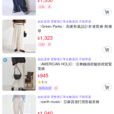
$
活動
券
如欲退貨 需整筆訂單全數退回 不能單退
〈Green Parks〉高腰剪裁設計舒適寬褲-附腰
帶
1,323
$
活動
券
如欲退貨 需整筆訂單全數退回 不能單退
〈AMERICAN HOLIC〉涼爽觸感褶皺抓褶鬆緊
寬褲
945
$
5
(
5
)
挑戰低價
券
如欲退貨 需整筆訂單全數退回 不能單退
〈earth music〉亞麻質感打摺剪裁長褲
1,040
$