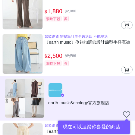
1,880
$
$
2,080
限時下殺
券
如欲退貨 需整筆訂單全數退回 不能單退
〔earth music〕側鈕扣調節設計繭型牛仔寬褲
2,500
$
$
2,700
限時下殺
券
earth music&ecology官方旗艦店
如欲退貨 需整筆訂單全數退回 不能單退
現在可以追蹤你喜愛的商店！
〔earth music〕毛絨感鏤空花朵蕾絲氣球褲