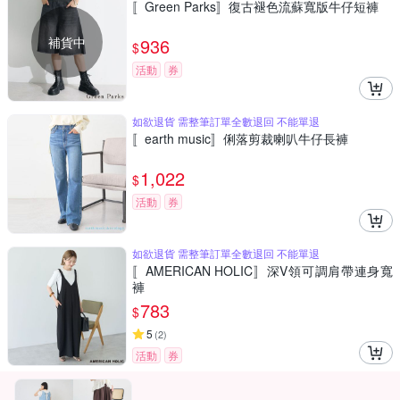
〚Green Parks〛復古褪色流蘇寬版牛仔短褲
補貨中
936
$
活動
券
如欲退貨 需整筆訂單全數退回 不能單退
〚earth music〛俐落剪裁喇叭牛仔長褲
1,022
$
活動
券
如欲退貨 需整筆訂單全數退回 不能單退
〚AMERICAN HOLIC〛深V領可調肩帶連身寬
褲
783
$
5
(
2
)
活動
券