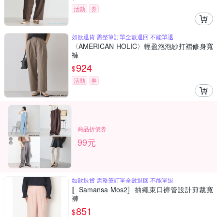
活動
券
如欲退貨 需整筆訂單全數退回 不能單退
〈AMERICAN HOLIC〉輕盈泡泡紗打褶修身寬
褲
924
$
活動
券
商品折價券
99元
如欲退貨 需整筆訂單全數退回 不能單退
〚Samansa Mos2〛抽繩束口褲管設計剪裁寬
褲
851
$