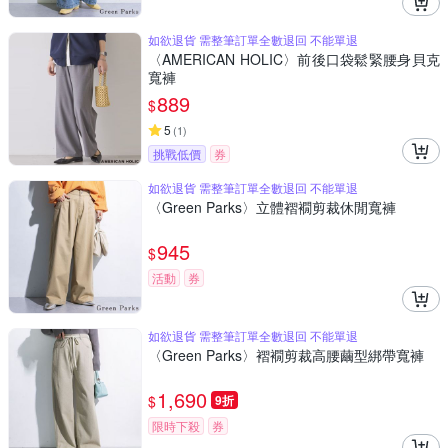
如欲退貨 需整筆訂單全數退回 不能單退
〈AMERICAN HOLIC〉前後口袋鬆緊腰身貝克
寬褲
889
$
5
(
1
)
挑戰低價
券
如欲退貨 需整筆訂單全數退回 不能單退
〈Green Parks〉立體褶襉剪裁休閒寬褲
945
$
活動
券
如欲退貨 需整筆訂單全數退回 不能單退
〈Green Parks〉褶襉剪裁高腰繭型綁帶寬褲
1,690
$
9折
限時下殺
券