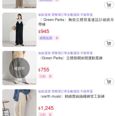
如欲退貨 需整筆訂單全數退回 不能單退
〈 Green Parks〉胸前立體荷葉邊設計細肩吊
帶褲
945
$
挑戰低價
券
如欲退貨 需整筆訂單全數退回 不能單退
〈Green Parks〉立體褶襉休閒運動寬褲
補貨中
755
$
活動
券
如欲退貨 需整筆訂單全數退回 不能單退
〈earth music〉精緻蕾絲抽繩褲管工裝褲
1,245
$
活動
券