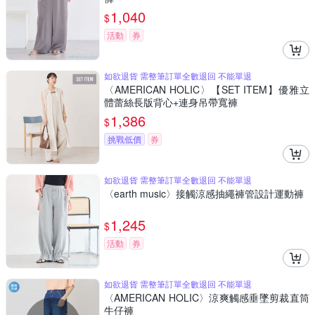
1,040
$
活動
券
如欲退貨 需整筆訂單全數退回 不能單退
〈AMERICAN HOLIC〉【SET ITEM】優雅立
體蕾絲長版背心+連身吊帶寬褲
1,386
$
挑戰低價
券
如欲退貨 需整筆訂單全數退回 不能單退
〈earth music〉接觸涼感抽繩褲管設計運動褲
1,245
$
活動
券
如欲退貨 需整筆訂單全數退回 不能單退
〈AMERICAN HOLIC〉涼爽觸感垂墜剪裁直筒
牛仔褲