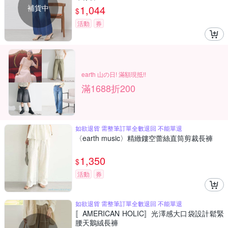
補貨中
1,044
$
活動
券
earth 山の日! 滿額現抵!!
滿1688折200
如欲退貨 需整筆訂單全數退回 不能單退
〈earth music〉精緻鏤空蕾絲直筒剪裁長褲
1,350
$
活動
券
如欲退貨 需整筆訂單全數退回 不能單退
〚AMERICAN HOLIC〛光澤感大口袋設計鬆緊
腰天鵝絨長褲