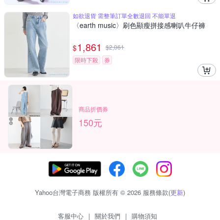
如欲退貨 需整筆訂單全數退回 不能單退
〈earth music〉刷色顯瘦拼接感喇叭牛仔褲
1,861
$
$
2,061
限時下殺
券
商品折價券
150元
Yahoo台灣電子商務 版權所有 © 2026 服務條款(
更新
)
客服中心
|
關於我們
|
購物須知