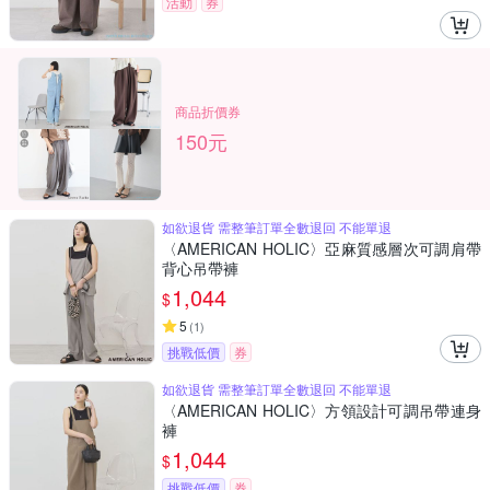
活動
券
商品折價券
150元
如欲退貨 需整筆訂單全數退回 不能單退
〈AMERICAN HOLIC〉亞麻質感層次可調肩帶
背心吊帶褲
1,044
$
5
(
1
)
挑戰低價
券
如欲退貨 需整筆訂單全數退回 不能單退
〈AMERICAN HOLIC〉方領設計可調吊帶連身
褲
1,044
$
挑戰低價
券