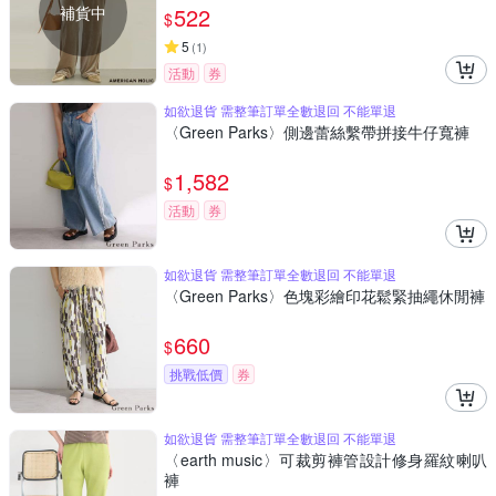
補貨中
522
$
5
(
1
)
活動
券
如欲退貨 需整筆訂單全數退回 不能單退
〈Green Parks〉側邊蕾絲繫帶拼接牛仔寬褲
1,582
$
活動
券
如欲退貨 需整筆訂單全數退回 不能單退
〈Green Parks〉色塊彩繪印花鬆緊抽繩休閒褲
660
$
挑戰低價
券
如欲退貨 需整筆訂單全數退回 不能單退
〈earth music〉可裁剪褲管設計修身羅紋喇叭
褲