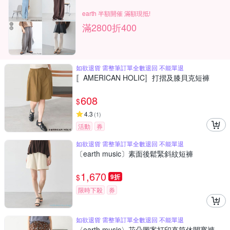
earth 半額開催 滿額現抵!
滿2800折400
如欲退貨 需整筆訂單全數退回 不能單退
〚AMERICAN HOLIC〛打摺及膝貝克短褲
608
$
4.3
(
1
)
活動
券
如欲退貨 需整筆訂單全數退回 不能單退
〔earth music〕素面後鬆緊斜紋短褲
1,670
$
9折
限時下殺
券
如欲退貨 需整筆訂單全數退回 不能單退
〈earth music〉花朵圖案打印直筒休閒寬褲