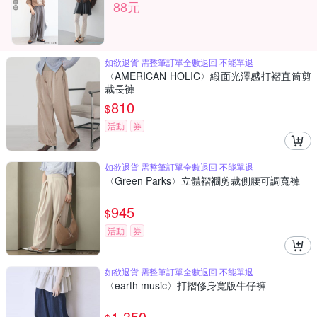
88元
如欲退貨 需整筆訂單全數退回 不能單退
〈AMERICAN HOLIC〉緞面光澤感打褶直筒剪
裁長褲
810
$
活動
券
如欲退貨 需整筆訂單全數退回 不能單退
〈Green Parks〉立體褶襉剪裁側腰可調寬褲
945
$
活動
券
如欲退貨 需整筆訂單全數退回 不能單退
〈earth music〉打摺修身寬版牛仔褲
1,350