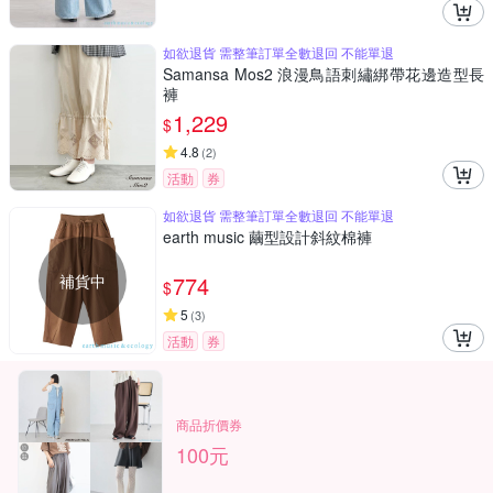
如欲退貨 需整筆訂單全數退回 不能單退
Samansa Mos2 浪漫鳥語刺繡綁帶花邊造型長
褲
1,229
$
4.8
(
2
)
活動
券
如欲退貨 需整筆訂單全數退回 不能單退
earth music 繭型設計斜紋棉褲
補貨中
774
$
5
(
3
)
活動
券
商品折價券
100元