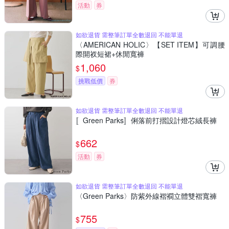
活動
券
如欲退貨 需整筆訂單全數退回 不能單退
〈AMERICAN HOLIC〉【SET ITEM】可調腰
際開衩短裙+休閒寬褲
1,060
$
挑戰低價
券
如欲退貨 需整筆訂單全數退回 不能單退
〚Green Parks〛俐落前打摺設計燈芯絨長褲
662
$
活動
券
如欲退貨 需整筆訂單全數退回 不能單退
〈Green Parks〉防紫外線褶襉立體雙褶寬褲
755
$