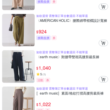
挑戰低價
券
如欲退貨 需整筆訂單全數退回 不能單退
〈AMERICAN HOLIC〉腰際綁帶褶襉設計寬褲
924
$
挑戰低價
券
如欲退貨 需整筆訂單全數退回 不能單退
〈earth music〉附腰帶雙褶高腰剪裁長褲
1,040
$
5
(
1
)
活動
券
如欲退貨 需整筆訂單全數退回 不能單退
〚earth music〛素面/格紋打摺高腰剪裁長褲
1,022
$