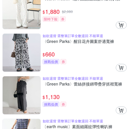
1,880
$
$
2,080
限時下殺
券
如欲退貨 需整筆訂單全數退回 不能單退
〈Green Parks〉醒目花卉圖案舒適寬褲
660
$
挑戰低價
券
如欲退貨 需整筆訂單全數退回 不能單退
〈Green Parks〉蕾絲拼接綁帶疊穿抓褶寬褲
1,130
$
挑戰低價
券
如欲退貨 需整筆訂單全數退回 不能單退
〔earth music〕素面細羅紋彈性喇叭褲