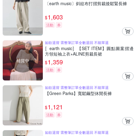
〔earth music〕斜紋布打摺剪裁後鬆緊長褲
1,603
$
活動
券
如欲退貨 需整筆訂單全數退回 不能單退
〚earth music〛【SET ITEM】圓點圖案摺邊
方領短袖上衣+ALINE剪裁長裙
補貨中
1,359
$
活動
券
如欲退貨 需整筆訂單全數退回 不能單退
【Green Parks】寬鬆繭型休閒長褲
1,121
$
活動
券
如欲退貨 需整筆訂單全數退回 不能單退