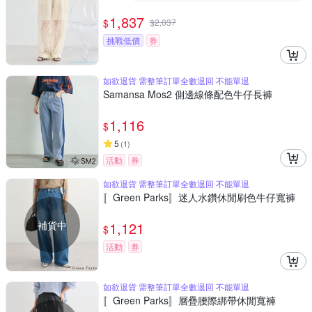
1,837
$
$
2,037
挑戰低價
券
如欲退貨 需整筆訂單全數退回 不能單退
Samansa Mos2 側邊線條配色牛仔長褲
1,116
$
5
(
1
)
活動
券
如欲退貨 需整筆訂單全數退回 不能單退
〚Green Parks〛迷人水鑽休閒刷色牛仔寬褲
補貨中
1,121
$
活動
券
如欲退貨 需整筆訂單全數退回 不能單退
〚Green Parks〛層疊腰際綁帶休閒寬褲