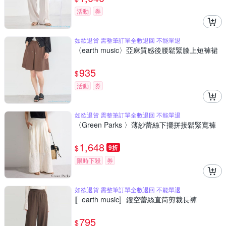
活動
券
如欲退貨 需整筆訂單全數退回 不能單退
〈earth music〉亞麻質感後腰鬆緊膝上短褲裙
935
$
活動
券
如欲退貨 需整筆訂單全數退回 不能單退
〈Green Parks 〉薄紗蕾絲下擺拼接鬆緊寬褲
1,648
$
9折
限時下殺
券
如欲退貨 需整筆訂單全數退回 不能單退
〚earth music〛鏤空蕾絲直筒剪裁長褲
795
$