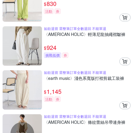
830
$
活動
券
如欲退貨 需整筆訂單全數退回 不能單退
〈AMERICAN HOLIC〉輕薄尼龍抽繩褶皺褲
924
$
挑戰低價
券
如欲退貨 需整筆訂單全數退回 不能單退
〈earth music〉淺色系寬版打褶剪裁工裝褲
1,145
$
活動
券
如欲退貨 需整筆訂單全數退回 不能單退
〈AMERICAN HOLIC〉條紋蕾絲吊帶連身褲