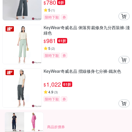
780
$
6折
5
(
1
)
限時下殺
券
KeyWear奇威名品 俐落剪裁修身九分西裝褲-淺
綠色
981
$
61折
5
(
2
)
限時下殺
券
KeyWear奇威名品 摺線修身七分褲-鐵灰色
1,022
$
61折
4.9
(
3
)
限時下殺
券
商品折價券