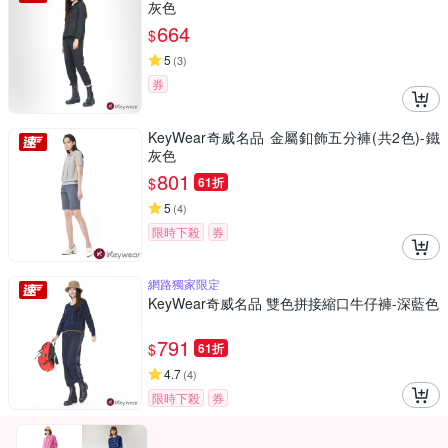
灰色
664
$
5
(
3
)
券
KeyWear奇威名品 金屬釦飾五分褲(共2色)-鐵
灰色
801
$
61折
5
(
4
)
限時下殺
券
網路獨家限定
KeyWear奇威名品 雙色拼接縮口牛仔褲-深藍色
791
$
61折
4.7
(
4
)
限時下殺
券