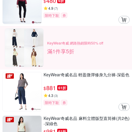
480
$
6折
4.9
(
7
)
限時下殺
券
KeyWear奇威 網路熱銷限時50% off
滿1件享5折
KeyWear奇威名品 輕盈微彈修身九分褲-深藍色
881
$
61折
4.3
(
3
)
限時下殺
券
KeyWear奇威名品 麻料立體版型直筒褲(共2色)
-深綠色
981
$
61折