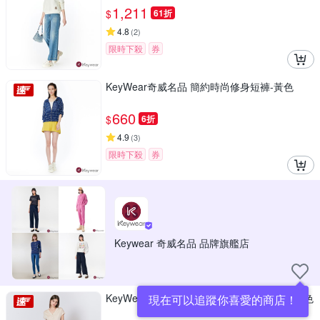
1,211
$
61折
4.8
(
2
)
限時下殺
券
KeyWear奇威名品 簡約時尚修身短褲-黃色
660
$
6折
4.9
(
3
)
限時下殺
券
Keywear 奇威名品 品牌旗艦店
KeyWear奇威名品 個性耳仔裝飾休閒褲-咖啡色
現在可以追蹤你喜愛的商店！