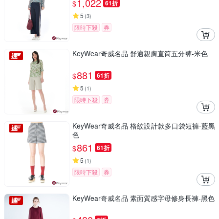
1,022
$
61折
5
(
3
)
限時下殺
券
KeyWear奇威名品 舒適親膚直筒五分褲-米色
881
$
61折
5
(
1
)
限時下殺
券
KeyWear奇威名品 格紋設計款多口袋短褲-藍黑
色
861
$
61折
5
(
1
)
限時下殺
券
KeyWear奇威名品 素面質感字母修身長褲-黑色