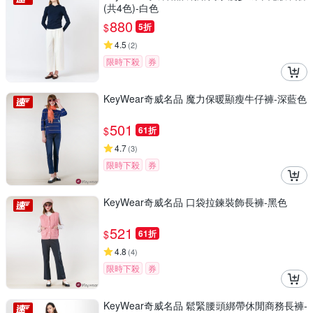
(共4色)-白色
880
$
5折
4.5
(
2
)
限時下殺
券
KeyWear奇威名品 魔力保暖顯瘦牛仔褲-深藍色
501
$
61折
4.7
(
3
)
限時下殺
券
KeyWear奇威名品 口袋拉鍊裝飾長褲-黑色
521
$
61折
4.8
(
4
)
限時下殺
券
KeyWear奇威名品 鬆緊腰頭綁帶休閒商務長褲-