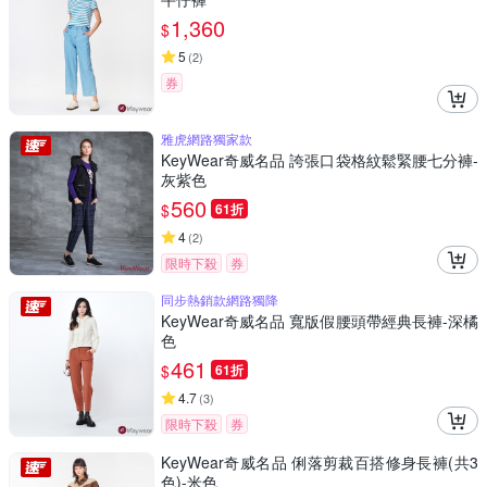
1,360
$
5
(
2
)
券
雅虎網路獨家款
KeyWear奇威名品 誇張口袋格紋鬆緊腰七分褲-
灰紫色
560
$
61折
4
(
2
)
限時下殺
券
同步熱銷款網路獨降
KeyWear奇威名品 寬版假腰頭帶經典長褲-深橘
色
461
$
61折
4.7
(
3
)
限時下殺
券
KeyWear奇威名品 俐落剪裁百搭修身長褲(共3
色)-米色