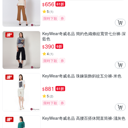
656
$
61折
5
(
1
)
限時下殺
券
KeyWear奇威名品 簡約色織條紋寬管七分褲-深
藍色
390
$
6折
4
(
1
)
限時下殺
券
KeyWear奇威名品 珠鍊裝飾斜紋五分褲-米色
881
$
61折
5
(
2
)
限時下殺
券
KeyWear奇威名品 高腰百搭休閒直筒褲-淺灰色