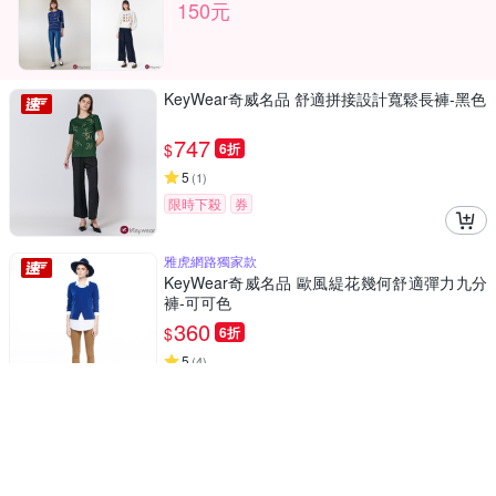
150元
KeyWear奇威名品 舒適拼接設計寬鬆長褲-黑色
747
$
6折
5
(
1
)
限時下殺
券
雅虎網路獨家款
KeyWear奇威名品 歐風緹花幾何舒適彈力九分
褲-可可色
360
$
6折
5
(
4
)
限時下殺
券
KeyWear奇威名品 棉麻條紋設計長褲-白色
1,080
$
6折