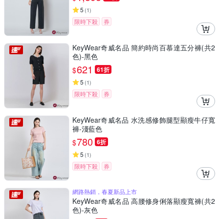
5
(
1
)
限時下殺
券
KeyWear奇威名品 簡約時尚百慕達五分褲(共2
色)-黑色
621
$
61折
5
(
1
)
限時下殺
券
KeyWear奇威名品 水洗感修飾腿型顯瘦牛仔寬
褲-淺藍色
780
$
6折
5
(
1
)
限時下殺
券
網路熱銷，春夏新品上市
KeyWear奇威名品 高腰修身俐落顯瘦寬褲(共2
色)-灰色