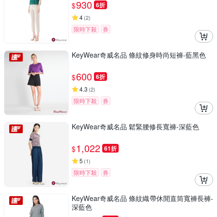
930
$
6折
4
(
2
)
限時下殺
券
KeyWear奇威名品 條紋修身時尚短褲-藍黑色
600
$
6折
4.3
(
2
)
限時下殺
券
KeyWear奇威名品 鬆緊腰修長寬褲-深藍色
1,022
$
61折
5
(
1
)
限時下殺
券
KeyWear奇威名品 條紋織帶休閒直筒寬褲長褲-
深藍色