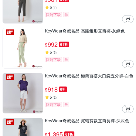
5
(
1
)
限時下殺
券
KeyWear奇威名品 高腰錐形直筒褲-灰綠色
992
$
61折
5
(
3
)
限時下殺
券
KeyWear奇威名品 極簡百搭大口袋五分褲-白色
918
$
6折
5
(
2
)
限時下殺
券
KeyWear奇威名品 寬鬆剪裁直筒長褲-深灰色
1,395
$
61折