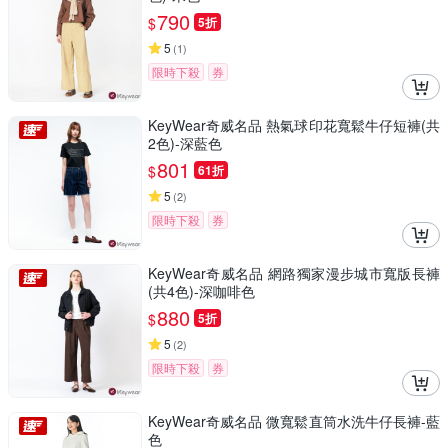
790
$
5折
5
(
1
)
限時下殺
券
KeyWear奇威名品 熱氣球印花寬鬆牛仔短褲(共
2色)-深藍色
801
$
61折
5
(
2
)
限時下殺
券
KeyWear奇威名品 網路獨家漫步城市寬版長褲
(共4色)-深咖啡色
880
$
5折
5
(
2
)
限時下殺
券
KeyWear奇威名品 微寬鬆直筒水洗牛仔長褲-藍
色