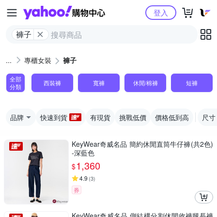
Yahoo購物中心
登入
褲子
專櫃女裝
褲子
全部
西裝褲
寬褲
休閒/棉褲
短褲
分類
品牌
快速到貨
有現貨
挑戰低價
價格低到高
尺寸
KeyWear奇威名品 簡約休閒直筒牛仔褲(共2色)
-深藍色
1,360
$
4.9
(
3
)
券
KeyWear奇威名品 側結構分割休閒收褲腿長褲