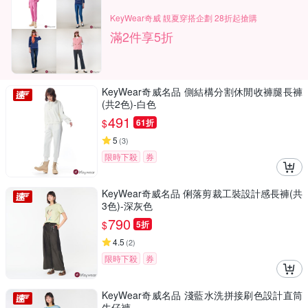
KeyWear奇威 靚夏穿搭企劃 28折起搶購
滿2件享5折
KeyWear奇威名品 側結構分割休閒收褲腿長褲
(共2色)-白色
491
$
61折
5
(
3
)
限時下殺
券
KeyWear奇威名品 俐落剪裁工裝設計感長褲(共
3色)-深灰色
790
$
5折
4.5
(
2
)
限時下殺
券
KeyWear奇威名品 淺藍水洗拼接刷色設計直筒
牛仔褲