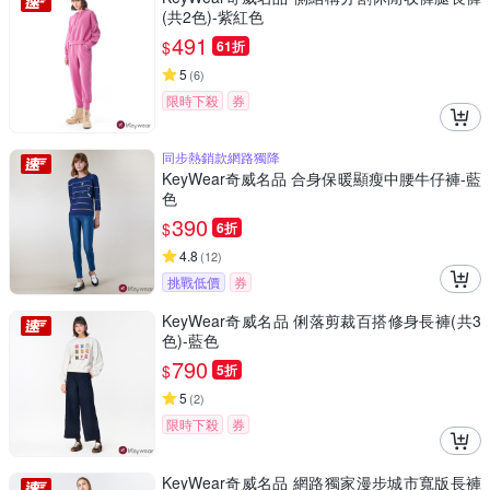
(共2色)-紫紅色
491
$
61折
5
(
6
)
限時下殺
券
同步熱銷款網路獨降
KeyWear奇威名品 合身保暖顯瘦中腰牛仔褲-藍
色
390
$
6折
4.8
(
12
)
挑戰低價
券
KeyWear奇威名品 俐落剪裁百搭修身長褲(共3
色)-藍色
790
$
5折
5
(
2
)
限時下殺
券
KeyWear奇威名品 網路獨家漫步城市寬版長褲