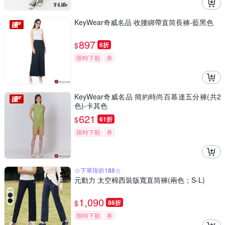
KeyWear奇威名品 收腰綁帶直筒長褲-藍黑色
897
$
6折
限時下殺
券
KeyWear奇威名品 簡約時尚百慕達五分褲(共2
色)-卡其色
621
$
61折
限時下殺
券
☆下單現折188☆
元動力 太空棉西裝版寬直筒褲(兩色；S-L)
1,090
$
86折
限時下殺
券