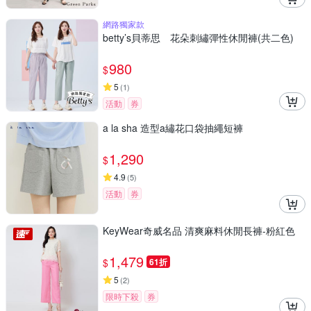
網路獨家款
betty’s貝蒂思 花朵刺繡彈性休閒褲(共二色)
980
$
5
(
1
)
活動
券
a la sha 造型a繡花口袋抽繩短褲
1,290
$
4.9
(
5
)
活動
券
KeyWear奇威名品 清爽麻料休閒長褲-粉紅色
1,479
$
61折
5
(
2
)
限時下殺
券