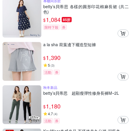
專櫃同步款
betty’s貝蒂思 各樣的圓形印花棉麻長裙 (共二
色)
1,084
$
85折
限時下殺
券
a la sha 荷葉邊下襬造型短褲
1,390
$
5
(
3
)
活動
券
秋冬新品
betty’s貝蒂思 超顯瘦彈性修身長褲M~2L
1,180
$
4.7
(
4
)
活動
券