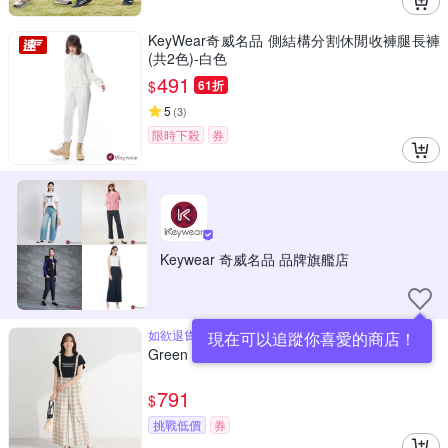
KeyWear奇威名品 側結構分割休閒收褲腿長褲
(共2色)-白色
491
$
61折
5
(
3
)
限時下殺
券
Keywear 奇威名品 品牌旗艦店
如欲退貨 需整筆訂單全數退回 不能單退
現在可以追蹤你喜愛的商店！
Green Parks 2WAY棉麻混紡前拉鍊吊帶寬褲
791
$
挑戰低價
券