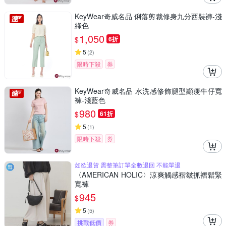
KeyWear奇威名品 俐落剪裁修身九分西裝褲-淺
綠色
1,050
$
6折
5
(
2
)
限時下殺
券
KeyWear奇威名品 水洗感修飾腿型顯瘦牛仔寬
褲-淺藍色
980
$
61折
5
(
1
)
限時下殺
券
如欲退貨 需整筆訂單全數退回 不能單退
〈AMERICAN HOLIC〉涼爽觸感褶皺抓褶鬆緊
寬褲
945
$
5
(
5
)
挑戰低價
券