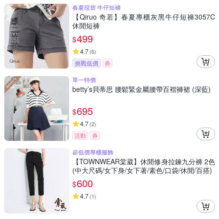
春夏現貨 牛仔短褲
【Qiruo 奇若】春夏專櫃灰黑牛仔短褲3057C
休閒短褲
499
$
4.7
(
6
)
挑戰低價
券
單一特價
betty’s貝蒂思 腰鬆緊金屬腰帶百褶褲裙 (深藍)
695
$
4.7
(
2
)
活動
券
超低價專櫃服飾
【TOWNWEAR棠葳】休閒修身拉鍊九分褲 2色
(中大尺碼/女下身/女下著/素色/口袋/休閒/百搭)
600
$
4.7
(
1
)