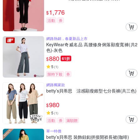
1,776
$
活動
券
網路熱銷，春夏新品上市
KeyWear奇威名品 高腰修身俐落顯瘦寬褲(共2
色)-灰色
880
$
61折
5
(
1
)
限時下殺
券
網路獨家款
betty’s貝蒂思 涼感顯瘦錐型七分長褲(共三色)
980
$
5
(
1
)
活動
券
滿額贈
單一特價
betty’s貝蒂思 裝飾鈕釦拼接開衩長裙(咖啡)