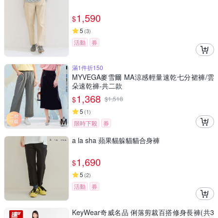
1,590
$
5
(
3
)
活動
券
滿1件折150
MYVEGA麥雪爾 MA涼感輕量速乾七分裙褲/雲
朵速乾褲-共二款
1,368
$
$
1,518
5
(
1
)
限時下殺
券
a la sha 蘋果貓躲貓貓合身褲
1,690
$
5
(
2
)
活動
券
KeyWear奇威名品 俐落剪裁百搭修身長褲(共3