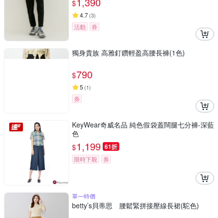
1,390
$
4.7
(
3
)
活動
券
獨身貴族 高雅釘鑽輕盈高腰長褲(1色)
790
$
5
(
1
)
券
KeyWear奇威名品 純色假袋蓋闊腿七分褲-深藍
色
1,199
$
61折
限時下殺
券
單一特價
betty’s貝蒂思 腰鬆緊拼接壓線長裙(駝色)