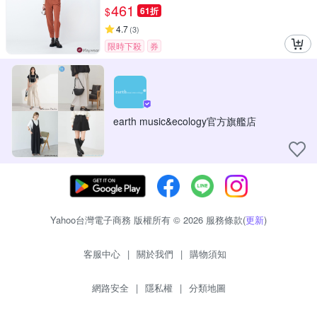
461
$
61折
4.7
(
3
)
限時下殺
券
earth music&ecology官方旗艦店
Yahoo台灣電子商務 版權所有 © 2026 服務條款(
更新
)
客服中心
|
關於我們
|
購物須知
網路安全
|
隱私權
|
分類地圖