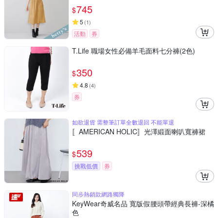
745
$
5
(
1
)
活動
券
T.Life 職場女性必備羊毛面料七分褲(2色)
350
$
4.8
(
4
)
券
如欲退貨 需整筆訂單全數退回 不能單退
〚AMERICAN HOLIC〛光澤緞面喇叭寬褲裙
539
$
挑戰低價
券
同步熱銷款網路獨降
KeyWear奇威名品 寬版假腰頭帶經典長褲-深橘
色