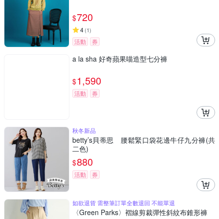
720
$
4
(
1
)
活動
券
a la sha 好奇蘋果喵造型七分褲
1,590
$
活動
券
秋冬新品
betty’s貝蒂思 腰鬆緊口袋花邊牛仔九分褲(共
二色)
880
$
活動
券
如欲退貨 需整筆訂單全數退回 不能單退
〈Green Parks〉褶線剪裁彈性斜紋布錐形褲