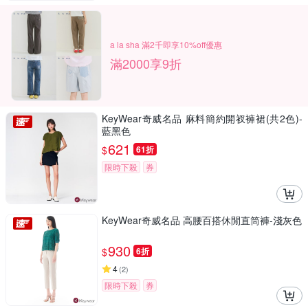
a la sha 滿2千即享10%off優惠
滿2000享9折
KeyWear奇威名品 麻料簡約開衩褲裙(共2色)-
藍黑色
621
$
61折
限時下殺
券
KeyWear奇威名品 高腰百搭休閒直筒褲-淺灰色
930
$
6折
4
(
2
)
限時下殺
券