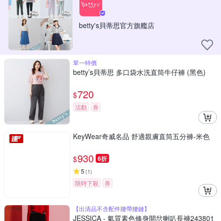
betty's貝蒂思官方旗艦店
單一特價
betty’s貝蒂思 多口袋水洗直筒牛仔褲 (黑色)
720
$
活動
券
KeyWear奇威名品 舒適親膚直筒五分褲-米色
930
$
6折
5
(
1
)
限時下殺
券
【出清品不含配件腰帶腰鏈】
JESSICA - 氣質素色修身開岔喇叭長褲243801