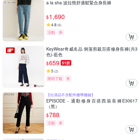
a la sha 波拉熊舒適鬆緊合身長褲
1,690
$
4.8
(
6
)
活動
券
KeyWear奇威名品 俐落剪裁百搭修身長褲(共3
色)-藍色
659
$
51折
5
(
2
)
限時下殺
券
【出清品不含配件腰帶腰鏈】
EPISODE - 通勤修身百搭西裝長褲E30617
（黑）
788
$
活動
券