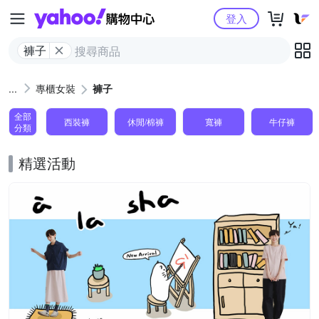
Yahoo購物中心
登入
褲子
專櫃女裝
褲子
全部
西裝褲
休閒/棉褲
寬褲
牛仔褲
分類
精選活動