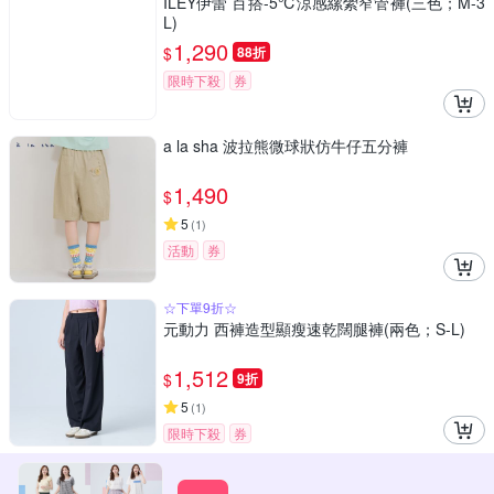
ILEY伊蕾 百搭-5℃涼感縲縈窄管褲(三色；M-3
L)
1,290
$
88折
限時下殺
券
a la sha 波拉熊微球狀仿牛仔五分褲
1,490
$
5
(
1
)
活動
券
☆下單9折☆
元動力 西褲造型顯瘦速乾闊腿褲(兩色；S-L)
1,512
$
9折
5
(
1
)
限時下殺
券