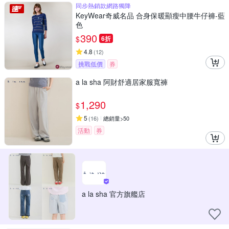
同步熱銷款網路獨降
KeyWear奇威名品 合身保暖顯瘦中腰牛仔褲-藍
色
390
$
6折
4.8
(
12
)
挑戰低價
券
a la sha 阿財舒適居家服寬褲
1,290
$
5
(
16
)
總銷量>50
活動
券
a la sha 官方旗艦店