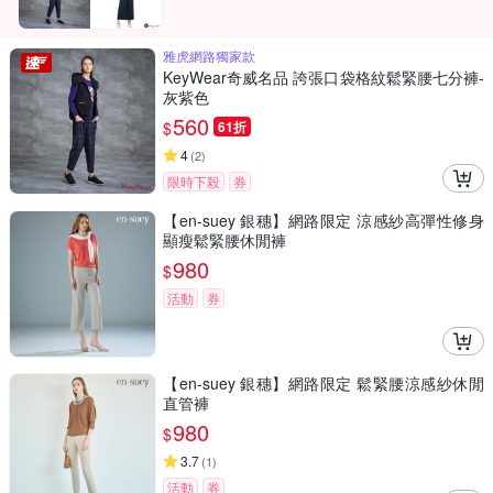
雅虎網路獨家款
KeyWear奇威名品 誇張口袋格紋鬆緊腰七分褲-
灰紫色
560
$
61折
4
(
2
)
限時下殺
券
【en-suey 銀穗】網路限定 涼感紗高彈性修身
顯瘦鬆緊腰休閒褲
980
$
活動
券
【en-suey 銀穗】網路限定 鬆緊腰涼感紗休閒
直管褲
980
$
3.7
(
1
)
活動
券