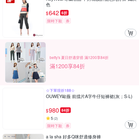
色
642
$
6折
限時下殺
券
betty's 夏日舒適穿搭 滿1200享84折
滿1200享84折
☆下單現折188☆
OUWEY歐薇 前擋片A字牛仔短褲裙(灰；S-L)
980
$
84折
5
(
2
)
限時下殺
券
a la sha 好多Q咪舒適修身褲