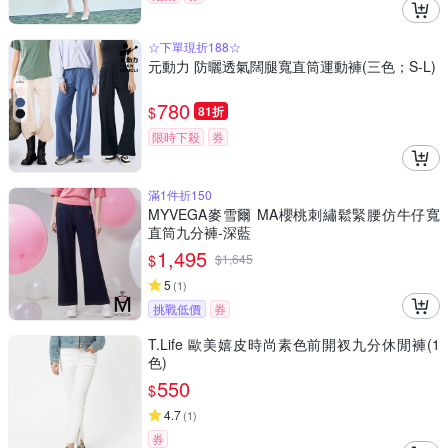
☆下單現折188☆
元動力 防曬透氣闊腿寬直筒運動褲(三色；S-L)
780
$
81折
限時下殺
券
滿1件折150
MYVEGA麥雪爾 MA櫻桃刺繡鬆緊腰仿牛仔寬
直筒九分褲-深藍
1,495
$
$
1,645
5
(
1
)
挑戰低價
券
T.Life 歐美嬉皮時尚素色前開衩九分休閒褲(1
色)
550
$
4.7
(
1
)
券