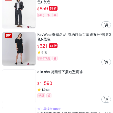
色)-灰色
659
$
51折
限時下殺
券
KeyWear奇威名品 簡約時尚百慕達五分褲(共2
色)-黑色
621
$
61折
5
(
1
)
限時下殺
券
a la sha 荷葉邊下擺造型寬褲
1,590
$
4.9
(
3
)
活動
券
☆下單現折188☆