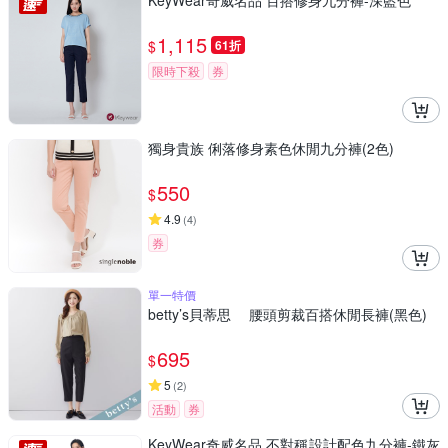
KeyWear奇威名品 百搭修身九分褲-深藍色
1,115
$
61折
限時下殺
券
獨身貴族 俐落修身素色休閒九分褲(2色)
550
$
4.9
(
4
)
券
單一特價
betty’s貝蒂思 腰頭剪裁百搭休閒長褲(黑色)
695
$
5
(
2
)
活動
券
KeyWear奇威名品 不對稱設計配色九分褲-鐵灰