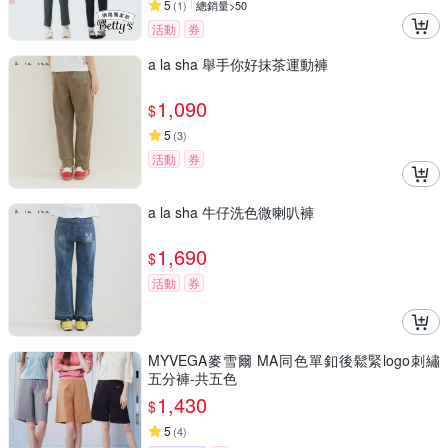
5
(
1
)
總銷量>50
活動
券
a la sha 舉手你好抹茶運動褲
1,090
$
5
(
3
)
活動
券
a la sha 牛仔洗色微喇叭褲
1,690
$
活動
券
MYVEGA麥雪爾 MA同色單釦後鬆緊logo刺繡
五分褲-共五色
1,430
$
5
(
4
)