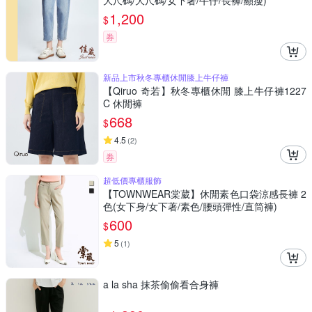
大尺碼/大尺碼/女下著/牛仔/長褲/顯瘦)
1,200
$
券
新品上市秋冬專櫃休閒膝上牛仔褲
【Qiruo 奇若】秋冬專櫃休閒 膝上牛仔褲1227
C 休閒褲
668
$
4.5
(
2
)
券
超低價專櫃服飾
【TOWNWEAR棠葳】休閒素色口袋涼感長褲 2
色(女下身/女下著/素色/腰頭彈性/直筒褲)
600
$
5
(
1
)
a la sha 抹茶偷偷看合身褲