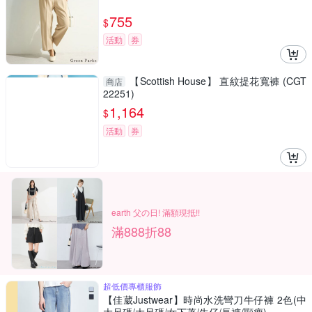
755
$
活動
券
【Scottish House】 直紋提花寬褲 (CGT
商店
22251)
1,164
$
活動
券
earth 父の日! 滿額現抵!!
滿888折88
超低價專櫃服飾
【佳葳Justwear】時尚水洗彎刀牛仔褲 2色(中