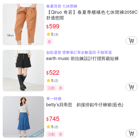
春夏現貨 七休閒褲
【Qiruo 奇若】春夏專櫃橘色七休閒褲2058C
舒適悠閒
599
$
5
(
3
)
券
如欲退貨 需整筆訂單全數退回 不能單退
earth music 前拉鍊設計打摺剪裁短褲
522
$
5
(
2
)
活動
券
單一特價
betty’s貝蒂思 斜接排釦牛仔褲裙(藍色)
745
$
5
(
2
)
活動
券