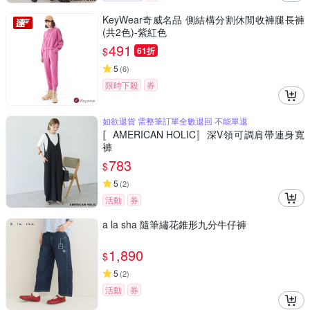
KeyWear奇威名品 側結構分割休閒收褲腿長褲
(共2色)-紫紅色
491
$
61折
5
(
6
)
限時下殺
券
如欲退貨 需整筆訂單全數退回 不能單退
〚AMERICAN HOLIC〛深V領可調肩帶連身寬
褲
783
$
5
(
2
)
活動
券
a la sha 隨筆繡花錐形九分牛仔褲
1,890
$
5
(
2
)
活動
券