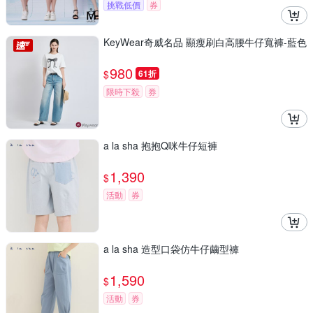
挑戰低價
券
KeyWear奇威名品 顯瘦刷白高腰牛仔寬褲-藍色
980
$
61折
限時下殺
券
a la sha 抱抱Q咪牛仔短褲
1,390
$
活動
券
a la sha 造型口袋仿牛仔繭型褲
1,590
$
活動
券