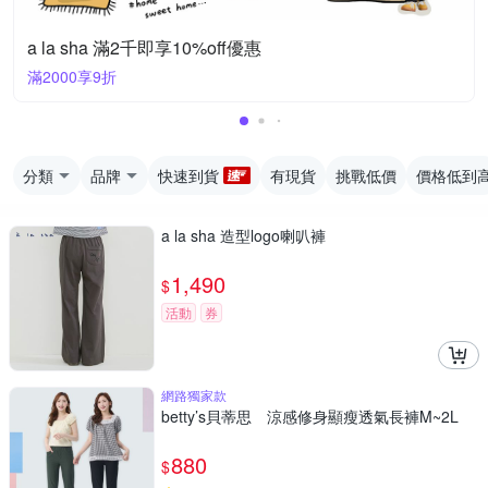
a la sha 滿2千即享10%off優惠
滿2000享9折
分類
品牌
快速到貨
有現貨
挑戰低價
價格低到
a la sha 造型logo喇叭褲
1,490
$
活動
券
網路獨家款
betty’s貝蒂思 涼感修身顯瘦透氣長褲M~2L
880
$