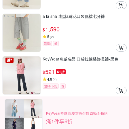
a la sha 造型a繡花口袋低襠七分褲
1,590
$
5
(
2
)
活動
券
KeyWear奇威名品 口袋拉鍊裝飾長褲-黑色
521
$
61折
4.8
(
4
)
限時下殺
券
KeyWear奇威 靚夏穿搭企劃 28折起搶購
滿1件享6折