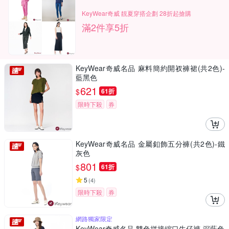
KeyWear奇威 靚夏穿搭企劃 28折起搶購
滿2件享5折
KeyWear奇威名品 麻料簡約開衩褲裙(共2色)-
藍黑色
621
$
61折
限時下殺
券
KeyWear奇威名品 金屬釦飾五分褲(共2色)-鐵
灰色
801
$
61折
5
(
4
)
限時下殺
券
網路獨家限定
KeyWear奇威名品 雙色拼接縮口牛仔褲-深藍色