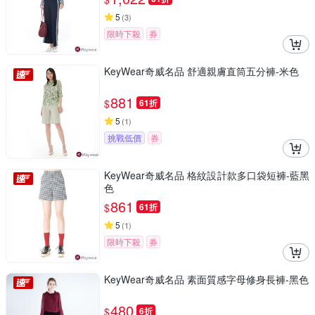
5
(
3
)
限時下殺
券
KeyWear奇威名品 舒適親膚直筒五分褲-米色
881
$
61折
5
(
1
)
挑戰低價
券
KeyWear奇威名品 格紋設計款多口袋短褲-藍黑
色
861
$
61折
5
(
1
)
限時下殺
券
KeyWear奇威名品 素面質感字母修身長褲-黑色
480
$
6折