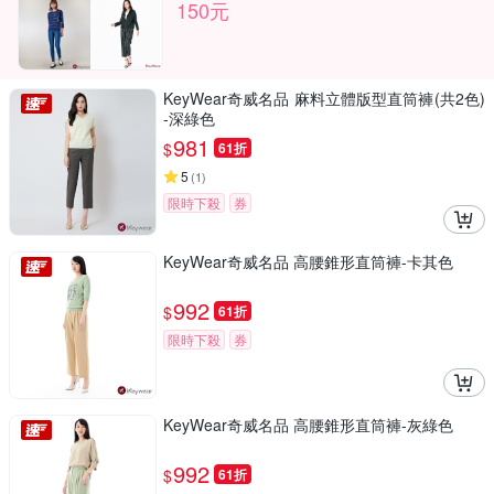
150元
KeyWear奇威名品 麻料立體版型直筒褲(共2色)
-深綠色
981
$
61折
5
(
1
)
限時下殺
券
KeyWear奇威名品 高腰錐形直筒褲-卡其色
992
$
61折
限時下殺
券
KeyWear奇威名品 高腰錐形直筒褲-灰綠色
992
$
61折