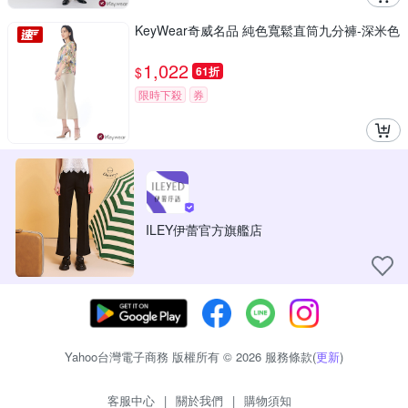
KeyWear奇威名品 純色寬鬆直筒九分褲-深米色
1,022
$
61折
限時下殺
券
ILEY伊蕾官方旗艦店
Yahoo台灣電子商務 版權所有 © 2026 服務條款(
更新
)
客服中心
|
關於我們
|
購物須知