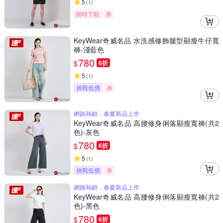
5
(
1
)
限時下殺
券
KeyWear奇威名品 水洗感修飾腿型顯瘦牛仔寬
褲-淺藍色
780
$
6折
5
(
1
)
挑戰低價
券
網路熱銷，春夏新品上市
KeyWear奇威名品 高腰修身俐落顯瘦寬褲(共2
色)-灰色
780
$
6折
5
(
1
)
挑戰低價
券
網路熱銷，春夏新品上市
KeyWear奇威名品 高腰修身俐落顯瘦寬褲(共2
色)-黑色
780
$
6折