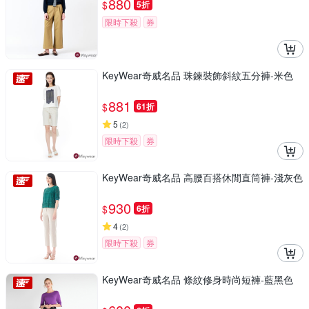
880
$
5折
限時下殺
券
KeyWear奇威名品 珠鍊裝飾斜紋五分褲-米色
881
$
61折
5
(
2
)
限時下殺
券
KeyWear奇威名品 高腰百搭休閒直筒褲-淺灰色
930
$
6折
4
(
2
)
限時下殺
券
KeyWear奇威名品 條紋修身時尚短褲-藍黑色