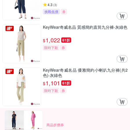
4.3
(
3
)
挑戰低價
券
KeyWear奇威名品 質感簡約直筒九分褲-灰綠色
1,022
$
61折
限時下殺
券
KeyWear奇威名品 優雅簡約小喇叭九分褲(共2
色)-灰綠色
1,101
$
61折
限時下殺
券
商品折價券