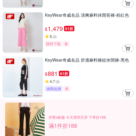
KeyWear奇威名品 清爽麻料休閒長褲-粉紅色
1,479
$
61折
5
(
2
)
限時下殺
券
KeyWear奇威名品 舒適麻料條紋休閒褲-黑色
881
$
61折
4.7
(
2
)
挑戰低價
券
伊蕾x歐薇 今天買明天穿 下單折188
滿1件折188