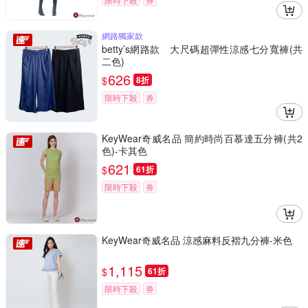
網路獨家款
betty’s網路款 大尺碼超彈性涼感七分寬褲(共
二色)
626
$
8折
限時下殺
券
KeyWear奇威名品 簡約時尚百慕達五分褲(共2
色)-卡其色
621
$
61折
限時下殺
券
KeyWear奇威名品 涼感麻料反褶九分褲-米色
1,115
$
61折
限時下殺
券