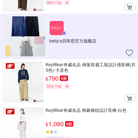
限時下殺
券
betty's貝蒂思官方旗艦店
KeyWear奇威名品 俐落剪裁工裝設計感長褲(共
3色)-卡其色
790
$
5折
限時下殺
券
KeyWear奇威名品 棉麻條紋設計長褲-白色
1,080
$
6折
5
(
1
)