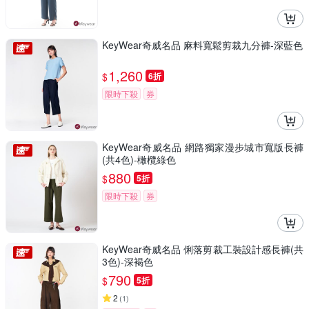
KeyWear奇威名品 麻料寬鬆剪裁九分褲-深藍色
1,260
$
6折
限時下殺
券
KeyWear奇威名品 網路獨家漫步城市寬版長褲
(共4色)-橄欖綠色
880
$
5折
限時下殺
券
KeyWear奇威名品 俐落剪裁工裝設計感長褲(共
3色)-深褐色
790
$
5折
2
(
1
)