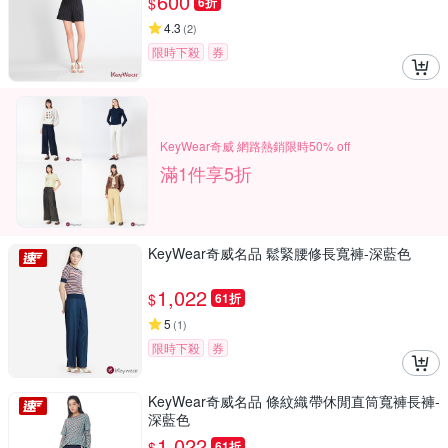
600
$
6折
4.3
(
2
)
限時下殺
券
KeyWear奇威 網路熱銷限時50% off
滿1件享5折
KeyWear奇威名品 鬆緊腰修長寬褲-深藍色
1,022
$
61折
5
(
1
)
限時下殺
券
KeyWear奇威名品 條紋織帶休閒直筒寬褲長褲-
深藍色
1,022
$
61折