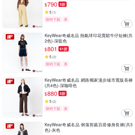
790
$
5折
5
(
1
)
限時下殺
券
KeyWear奇威名品 熱氣球印花寬鬆牛仔短褲(共
2色)-深藍色
801
$
61折
5
(
2
)
限時下殺
券
KeyWear奇威名品 網路獨家漫步城市寬版長褲
(共4色)-深咖啡色
880
$
5折
5
(
2
)
限時下殺
券
KeyWear奇威名品 俐落剪裁百搭修身長褲(共3
色)-灰色