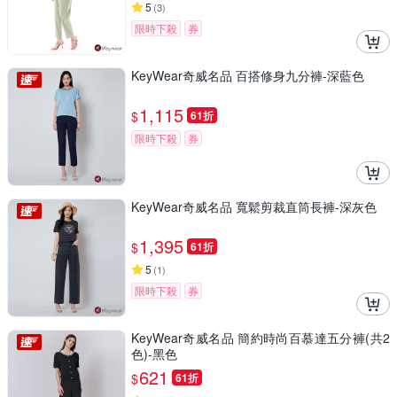
5
(
3
)
限時下殺
券
KeyWear奇威名品 百搭修身九分褲-深藍色
1,115
$
61折
限時下殺
券
KeyWear奇威名品 寬鬆剪裁直筒長褲-深灰色
1,395
$
61折
5
(
1
)
限時下殺
券
KeyWear奇威名品 簡約時尚百慕達五分褲(共2
色)-黑色
621
$
61折