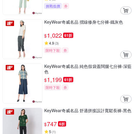
挑戰低價
券
KeyWear奇威名品 摺線修身七分褲-鐵灰色
1,022
$
61折
4.9
(
3
)
限時下殺
券
KeyWear奇威名品 純色假袋蓋闊腿七分褲-深藍
色
1,199
$
61折
限時下殺
券
KeyWear奇威名品 舒適拼接設計寬鬆長褲-黑色
747
$
6折
5
(
1
)