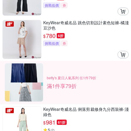
挑戰低價
券
KeyWear奇威名品 跳色切割設計素色短褲-橘淺
豆沙色
780
$
6折
挑戰低價
券
betty's 夏日人氣系列 任1件79折
滿1件享79折
KeyWear奇威名品 俐落剪裁修身九分西裝褲-淺
綠色
981
$
61折
5
(
2
)