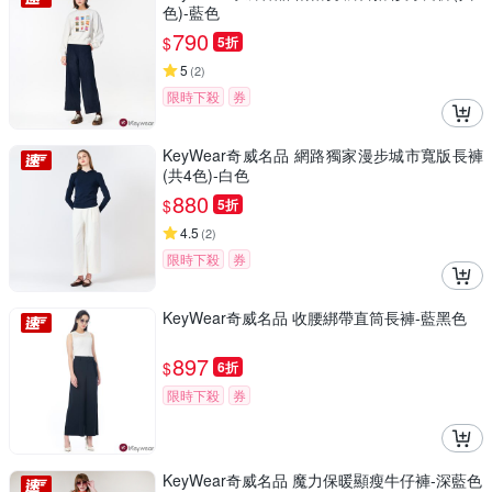
色)-藍色
790
$
5折
5
(
2
)
限時下殺
券
KeyWear奇威名品 網路獨家漫步城市寬版長褲
(共4色)-白色
880
$
5折
4.5
(
2
)
限時下殺
券
KeyWear奇威名品 收腰綁帶直筒長褲-藍黑色
897
$
6折
限時下殺
券
KeyWear奇威名品 魔力保暖顯瘦牛仔褲-深藍色