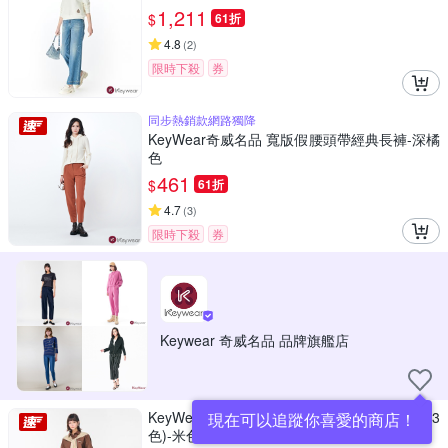
1,211
$
61折
4.8
(
2
)
限時下殺
券
同步熱銷款網路獨降
KeyWear奇威名品 寬版假腰頭帶經典長褲-深橘
色
461
$
61折
4.7
(
3
)
限時下殺
券
Keywear 奇威名品 品牌旗艦店
KeyWear奇威名品 俐落剪裁百搭修身長褲(共3
現在可以追蹤你喜愛的商店！
色)-米色