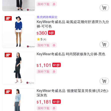
限時下殺
券
雅虎網路獨家款
KeyWear奇威名品 歐風緹花幾何舒適彈力九分
褲-可可色
360
$
6折
5
(
4
)
限時下殺
券
KeyWear奇威名品 時尚開衩修身九分褲-黑色
1,101
$
61折
限時下殺
券
KeyWear奇威名品 後腰鬆緊直筒長褲(共2色)-
深灰色
1,181
$
61折
限時下殺
券