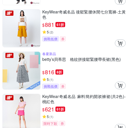
KeyWear奇威名品 後鬆緊腰休閒七分寬褲-土黃
色
881
$
61折
5
(
2
)
挑戰低價
券
春夏新品
betty’s貝蒂思 格紋拼接鬆緊腰帶長裙(黑色)
816
$
8折
5
(
1
)
挑戰低價
券
KeyWear奇威名品 麻料簡約開衩褲裙(共2色)-
桃紅色
621
$
61折
5
(
1
)
限時下殺
券