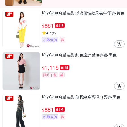
KeyWear奇威名品 潮流個性款刷破牛仔褲-黃色
881
$
61折
4.7
(
2
)
挑戰低價
券
KeyWear奇威名品 純色設計感短褲裙-黑色
1,115
$
61折
限時下殺
券
KeyWear奇威名品 修長線條高彈力長褲-黑色
881
$
61折
挑戰低價
券