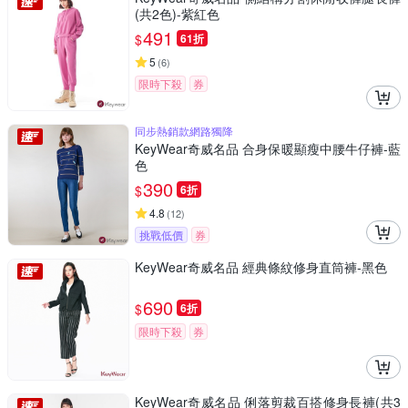
(共2色)-紫紅色
491
$
61折
5
(
6
)
限時下殺
券
同步熱銷款網路獨降
KeyWear奇威名品 合身保暖顯瘦中腰牛仔褲-藍
色
390
$
6折
4.8
(
12
)
挑戰低價
券
KeyWear奇威名品 經典條紋修身直筒褲-黑色
690
$
6折
限時下殺
券
KeyWear奇威名品 俐落剪裁百搭修身長褲(共3