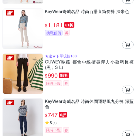
KeyWear奇威名品 時尚百搭直筒長褲-深米色
1,181
$
61折
挑戰低價
券
★速★下單現折188
OUWEY歐薇 都會中線摺微彈力小微喇長褲
(黑；S-L)
990
$
85折
限時下殺
券
KeyWear奇威名品 時尚休閒運動風九分褲-深藍
色
747
$
6折
5
(
1
)
限時下殺
券