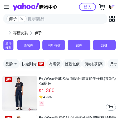
Yahoo購物中心
登入
褲子
專櫃女裝
褲子
全部
西裝褲
休閒/棉褲
寬褲
短褲
分類
品牌
快速到貨
有現貨
挑戰低價
價格低到高
尺寸
KeyWear奇威名品 簡約休閒直筒牛仔褲(共2色)
-深藍色
1,360
$
4.9
(
3
)
券
KeyWear奇威名品 側結構分割休閒收褲腿長褲