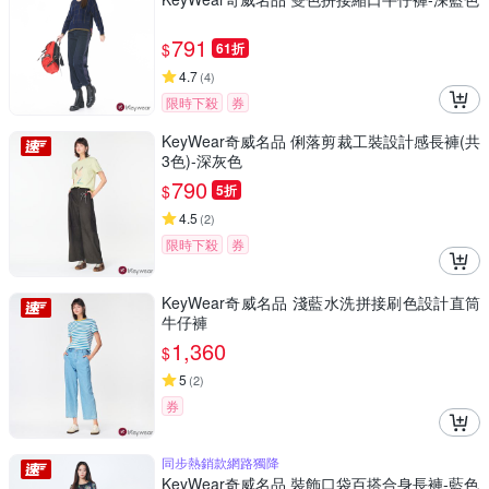
791
$
61折
4.7
(
4
)
限時下殺
券
KeyWear奇威名品 俐落剪裁工裝設計感長褲(共
3色)-深灰色
790
$
5折
4.5
(
2
)
限時下殺
券
KeyWear奇威名品 淺藍水洗拼接刷色設計直筒
牛仔褲
1,360
$
5
(
2
)
券
同步熱銷款網路獨降
KeyWear奇威名品 裝飾口袋百搭合身長褲-藍色