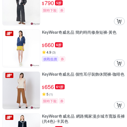
790
$
5折
限時下殺
券
KeyWear奇威名品 簡約時尚修身短褲-黃色
660
$
6折
4.9
(
3
)
挑戰低價
券
KeyWear奇威名品 個性耳仔裝飾休閒褲-咖啡色
656
$
61折
5
(
1
)
限時下殺
券
KeyWear奇威名品 網路獨家漫步城市寬版長褲
(共4色)-卡其色