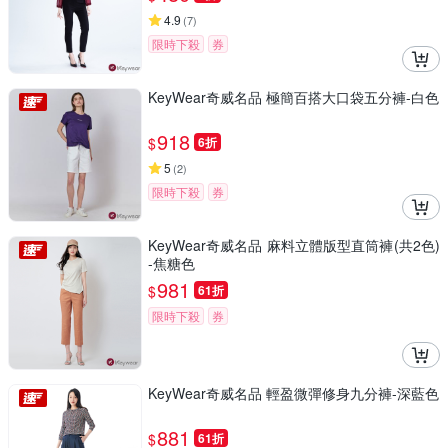
4.9
(
7
)
限時下殺
券
KeyWear奇威名品 極簡百搭大口袋五分褲-白色
918
$
6折
5
(
2
)
限時下殺
券
KeyWear奇威名品 麻料立體版型直筒褲(共2色)
-焦糖色
981
$
61折
限時下殺
券
KeyWear奇威名品 輕盈微彈修身九分褲-深藍色
881
$
61折