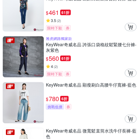
461
$
61折
3.5
(
2
)
限時下殺
券
雅虎網路獨家款
KeyWear奇威名品 誇張口袋格紋鬆緊腰七分褲-
灰紫色
560
$
61折
4
(
2
)
限時下殺
券
KeyWear奇威名品 顯瘦刷白高腰牛仔寬褲-藍色
780
$
6折
挑戰低價
券
KeyWear奇威名品 微寬鬆直筒水洗牛仔長褲-藍
色