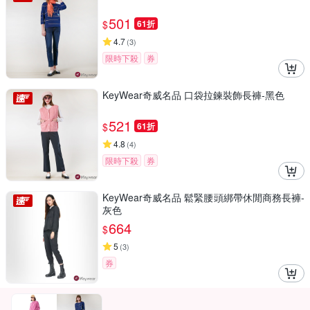
501
$
61折
4.7
(
3
)
限時下殺
券
KeyWear奇威名品 口袋拉鍊裝飾長褲-黑色
521
$
61折
4.8
(
4
)
限時下殺
券
KeyWear奇威名品 鬆緊腰頭綁帶休閒商務長褲-
灰色
664
$
5
(
3
)
券