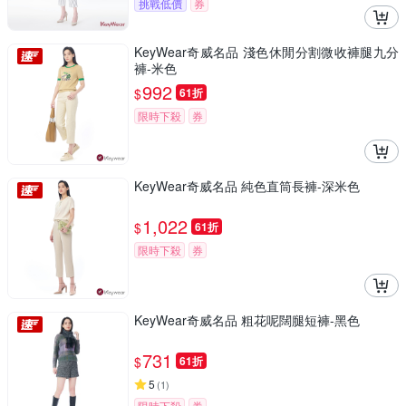
挑戰低價
券
KeyWear奇威名品 淺色休閒分割微收褲腿九分
褲-米色
992
$
61折
限時下殺
券
KeyWear奇威名品 純色直筒長褲-深米色
1,022
$
61折
限時下殺
券
KeyWear奇威名品 粗花呢闊腿短褲-黑色
731
$
61折
5
(
1
)
限時下殺
券