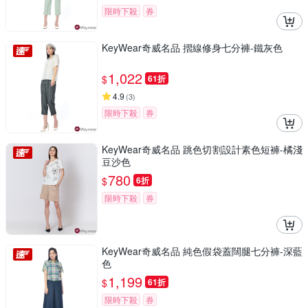
限時下殺
券
KeyWear奇威名品 摺線修身七分褲-鐵灰色
1,022
$
61折
4.9
(
3
)
限時下殺
券
KeyWear奇威名品 跳色切割設計素色短褲-橘淺
豆沙色
780
$
6折
限時下殺
券
KeyWear奇威名品 純色假袋蓋闊腿七分褲-深藍
色
1,199
$
61折
限時下殺
券