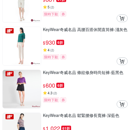
5
(
2
)
限時下殺
券
KeyWear奇威名品 高腰百搭休閒直筒褲-淺灰色
930
$
6折
4
(
2
)
限時下殺
券
KeyWear奇威名品 條紋修身時尚短褲-藍黑色
600
$
6折
4.3
(
2
)
限時下殺
券
KeyWear奇威名品 鬆緊腰修長寬褲-深藍色
1,022
$
61折