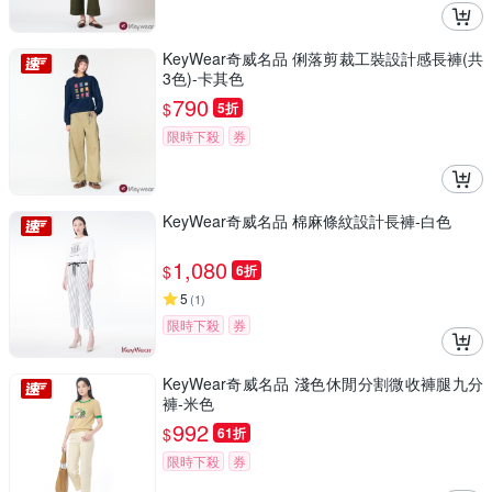
KeyWear奇威名品 俐落剪裁工裝設計感長褲(共
3色)-卡其色
790
$
5折
限時下殺
券
KeyWear奇威名品 棉麻條紋設計長褲-白色
1,080
$
6折
5
(
1
)
限時下殺
券
KeyWear奇威名品 淺色休閒分割微收褲腿九分
褲-米色
992
$
61折
限時下殺
券