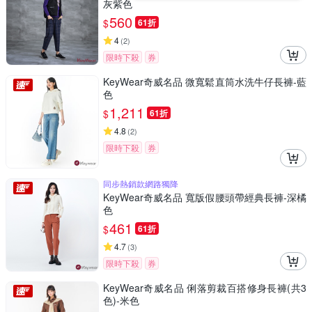
灰紫色
560
$
61折
4
(
2
)
限時下殺
券
KeyWear奇威名品 微寬鬆直筒水洗牛仔長褲-藍
色
1,211
$
61折
4.8
(
2
)
限時下殺
券
同步熱銷款網路獨降
KeyWear奇威名品 寬版假腰頭帶經典長褲-深橘
色
461
$
61折
4.7
(
3
)
限時下殺
券
KeyWear奇威名品 俐落剪裁百搭修身長褲(共3
色)-米色