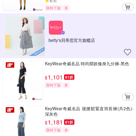
5
(
4
)
限時下殺
券
betty's貝蒂思官方旗艦店
KeyWear奇威名品 時尚開衩修身九分褲-黑色
1,101
$
61折
限時下殺
券
KeyWear奇威名品 後腰鬆緊直筒長褲(共2色)-
深灰色
1,181
$
61折
限時下殺
券