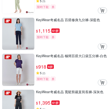
5
(
3
)
限時下殺
券
KeyWear奇威名品 百搭修身九分褲-深藍色
1,115
$
61折
限時下殺
券
KeyWear奇威名品 極簡百搭大口袋五分褲-白色
918
$
6折
5
(
2
)
限時下殺
券
KeyWear奇威名品 寬鬆剪裁直筒長褲-深灰色
1,395
$
61折
5