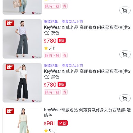
限時下殺
券
網路熱銷，春夏新品上市
KeyWear奇威名品 高腰修身俐落顯瘦寬褲(共2
色)-灰色
780
$
6折
5
(
1
)
限時下殺
券
網路熱銷，春夏新品上市
KeyWear奇威名品 高腰修身俐落顯瘦寬褲(共2
色)-黑色
780
$
6折
限時下殺
券
KeyWear奇威名品 俐落剪裁修身九分西裝褲-淺
綠色
981
$
61折
5
(
2
)