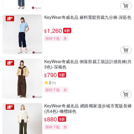
KeyWear奇威名品 麻料寬鬆剪裁九分褲-深藍色
1,260
$
6折
限時下殺
券
KeyWear奇威名品 俐落剪裁工裝設計感長褲(共
3色)-深褐色
790
$
5折
2
(
1
)
限時下殺
券
KeyWear奇威名品 網路獨家漫步城市寬版長褲
(共4色)-橄欖綠色
880
$
5折
限時下殺
券