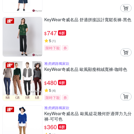
KeyWear奇威名品 舒適拼接設計寬鬆長褲-黑色
747
$
6折
5
(
1
)
限時下殺
券
雅虎網路獨家款
KeyWear奇威名品 歐風顯瘦棉絨寬褲-咖啡色
480
$
6折
5
(
4
)
限時下殺
券
雅虎網路獨家款
KeyWear奇威名品 歐風緹花幾何舒適彈力九分
褲-可可色
360
$
6折