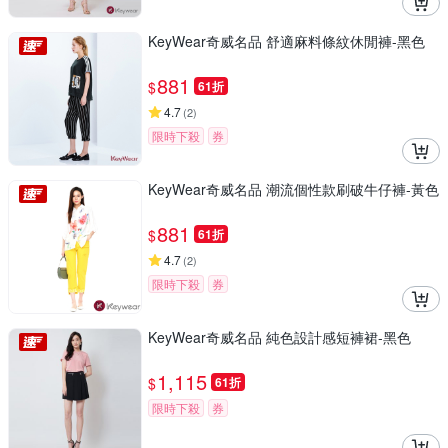
KeyWear奇威名品 舒適麻料條紋休閒褲-黑色
881
$
61折
4.7
(
2
)
限時下殺
券
KeyWear奇威名品 潮流個性款刷破牛仔褲-黃色
881
$
61折
4.7
(
2
)
限時下殺
券
KeyWear奇威名品 純色設計感短褲裙-黑色
1,115
$
61折
限時下殺
券