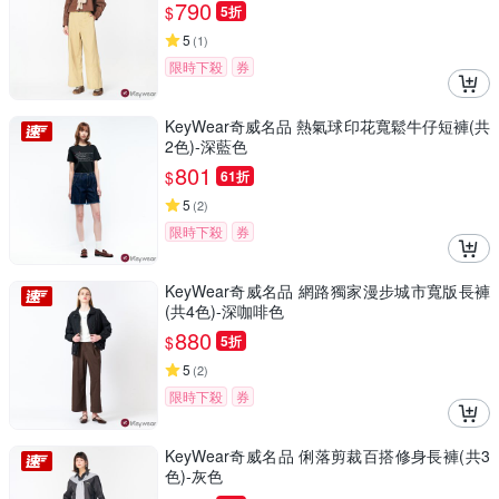
790
$
5折
5
(
1
)
限時下殺
券
KeyWear奇威名品 熱氣球印花寬鬆牛仔短褲(共
2色)-深藍色
801
$
61折
5
(
2
)
限時下殺
券
KeyWear奇威名品 網路獨家漫步城市寬版長褲
(共4色)-深咖啡色
880
$
5折
5
(
2
)
限時下殺
券
KeyWear奇威名品 俐落剪裁百搭修身長褲(共3
色)-灰色