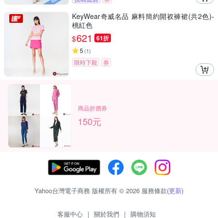
KeyWear奇威名品 麻料簡約開衩褲裙(共2色)-
桃紅色
621
$
61折
5
(
1
)
限時下殺
券
商品折價券
150元
Yahoo台灣電子商務 版權所有 © 2026 服務條款(
更新
)
客服中心
|
關於我們
|
購物須知