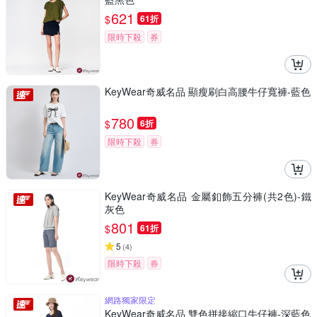
621
$
61折
限時下殺
券
KeyWear奇威名品 顯瘦刷白高腰牛仔寬褲-藍色
780
$
6折
限時下殺
券
KeyWear奇威名品 金屬釦飾五分褲(共2色)-鐵
灰色
801
$
61折
5
(
4
)
限時下殺
券
網路獨家限定
KeyWear奇威名品 雙色拼接縮口牛仔褲-深藍色