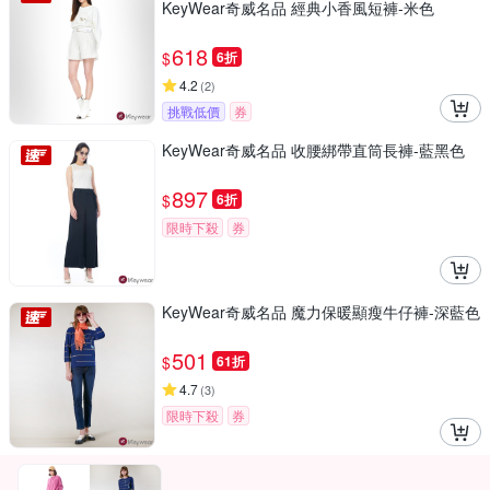
KeyWear奇威名品 經典小香風短褲-米色
618
$
6折
4.2
(
2
)
挑戰低價
券
KeyWear奇威名品 收腰綁帶直筒長褲-藍黑色
897
$
6折
限時下殺
券
KeyWear奇威名品 魔力保暖顯瘦牛仔褲-深藍色
501
$
61折
4.7
(
3
)
限時下殺
券