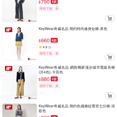
790
$
5折
限時下殺
券
KeyWear奇威名品 簡約時尚修身短褲-黃色
660
$
6折
4.9
(
3
)
限時下殺
券
KeyWear奇威名品 網路獨家漫步城市寬版長褲
(共4色)-卡其色
880
$
5折
限時下殺
券
KeyWear奇威名品 簡約色織條紋寬管七分褲-深
藍色