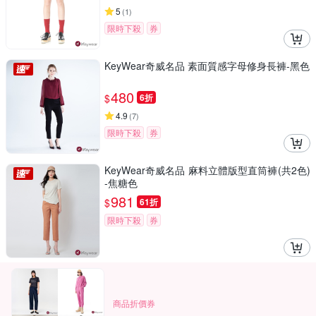
5
(
1
)
限時下殺
券
KeyWear奇威名品 素面質感字母修身長褲-黑色
480
$
6折
4.9
(
7
)
限時下殺
券
KeyWear奇威名品 麻料立體版型直筒褲(共2色)
-焦糖色
981
$
61折
限時下殺
券
商品折價券