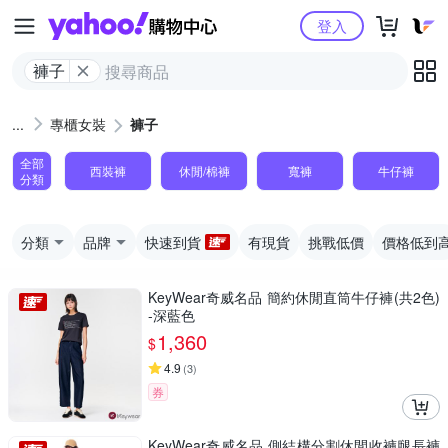
Yahoo購物中心
登入
褲子
專櫃女裝
褲子
全部
西裝褲
休閒/棉褲
寬褲
牛仔褲
分類
分類
品牌
快速到貨
有現貨
挑戰低價
價格低到
KeyWear奇威名品 簡約休閒直筒牛仔褲(共2色)
-深藍色
1,360
$
4.9
(
3
)
券
KeyWear奇威名品 側結構分割休閒收褲腿長褲