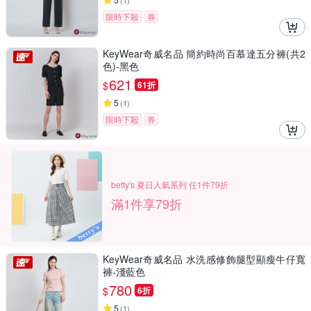
(
1
)
限時下殺
券
KeyWear奇威名品 簡約時尚百慕達五分褲(共2
色)-黑色
621
$
61折
5
(
1
)
限時下殺
券
betty's 夏日人氣系列 任1件79折
滿1件享79折
KeyWear奇威名品 水洗感修飾腿型顯瘦牛仔寬
褲-淺藍色
780
$
6折
5
(
1
)