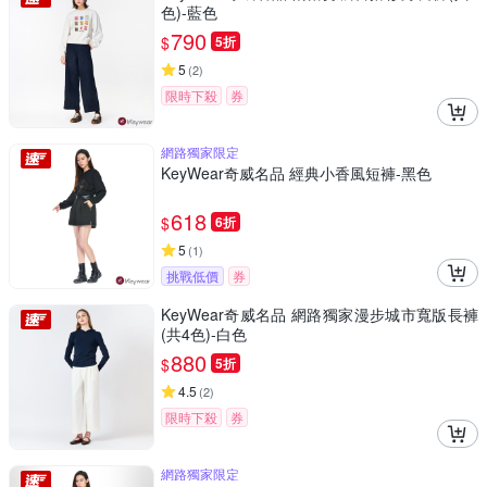
色)-藍色
790
$
5折
5
(
2
)
限時下殺
券
網路獨家限定
KeyWear奇威名品 經典小香風短褲-黑色
618
$
6折
5
(
1
)
挑戰低價
券
KeyWear奇威名品 網路獨家漫步城市寬版長褲
(共4色)-白色
880
$
5折
4.5
(
2
)
限時下殺
券
網路獨家限定