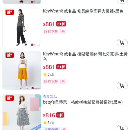
KeyWear奇威名品 修長線條高彈力長褲-黑色
881
$
61折
限時下殺
券
KeyWear奇威名品 後鬆緊腰休閒七分寬褲-土黃
色
881
$
61折
5
(
2
)
限時下殺
券
春夏新品
betty’s貝蒂思 格紋拼接鬆緊腰帶長裙(黑色)
816
$
8折
5
(
1
)
挑戰低價
券