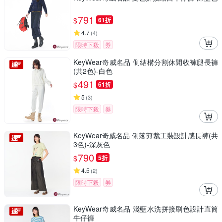
791
$
61折
4.7
(
4
)
限時下殺
券
KeyWear奇威名品 側結構分割休閒收褲腿長褲
(共2色)-白色
491
$
61折
5
(
3
)
限時下殺
券
KeyWear奇威名品 俐落剪裁工裝設計感長褲(共
3色)-深灰色
790
$
5折
4.5
(
2
)
限時下殺
券
KeyWear奇威名品 淺藍水洗拼接刷色設計直筒
牛仔褲