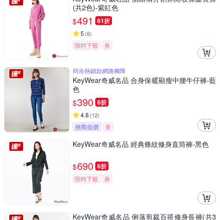
(共2色)-紫紅色
491
$
61折
5
(
6
)
限時下殺
券
同步熱銷款網路獨降
KeyWear奇威名品 合身保暖顯瘦中腰牛仔褲-藍
色
390
$
6折
4.8
(
12
)
挑戰低價
券
KeyWear奇威名品 經典條紋修身直筒褲-黑色
690
$
6折
限時下殺
券
KeyWear奇威名品 俐落剪裁百搭修身長褲(共3