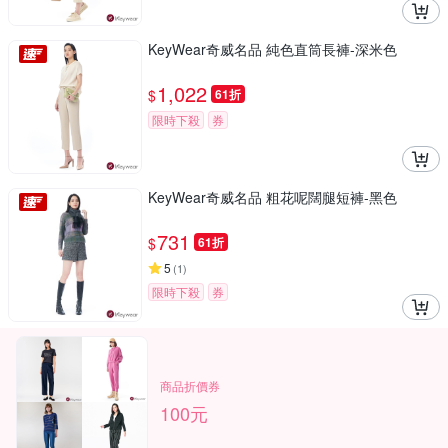
KeyWear奇威名品 純色直筒長褲-深米色
1,022
$
61折
限時下殺
券
KeyWear奇威名品 粗花呢闊腿短褲-黑色
731
$
61折
5
(
1
)
限時下殺
券
商品折價券
100元