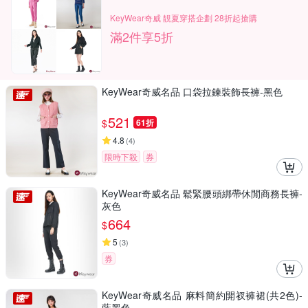
KeyWear奇威 靚夏穿搭企劃 28折起搶購
滿2件享5折
KeyWear奇威名品 口袋拉鍊裝飾長褲-黑色
521
$
61折
4.8
(
4
)
限時下殺
券
KeyWear奇威名品 鬆緊腰頭綁帶休閒商務長褲-
灰色
664
$
5
(
3
)
券
KeyWear奇威名品 麻料簡約開衩褲裙(共2色)-
藍黑色