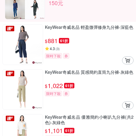
150元
KeyWear奇威名品 輕盈微彈修身九分褲-深藍色
881
$
61折
4.3
(
3
)
限時下殺
券
KeyWear奇威名品 質感簡約直筒九分褲-灰綠色
1,022
$
61折
限時下殺
券
KeyWear奇威名品 優雅簡約小喇叭九分褲(共2
色)-灰綠色
1,101
$
61折