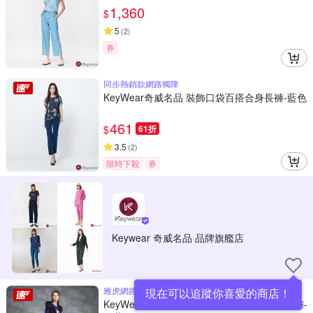
1,360
$
5
(
2
)
券
同步熱銷款網路獨降
KeyWear奇威名品 裝飾口袋百搭合身長褲-藍色
461
$
61折
3.5
(
2
)
限時下殺
券
Keywear 奇威名品 品牌旗艦店
雅虎網路獨家款
現在可以追蹤你喜愛的商店！
KeyWear奇威名品 誇張口袋格紋鬆緊腰七分褲-