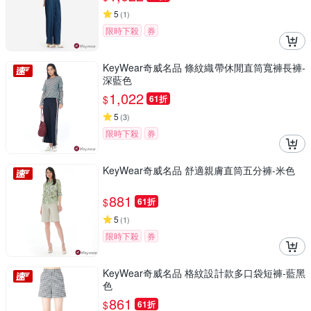
5
(
1
)
限時下殺
券
KeyWear奇威名品 條紋織帶休閒直筒寬褲長褲-
深藍色
1,022
$
61折
5
(
3
)
限時下殺
券
KeyWear奇威名品 舒適親膚直筒五分褲-米色
881
$
61折
5
(
1
)
限時下殺
券
KeyWear奇威名品 格紋設計款多口袋短褲-藍黑
色
861
$
61折