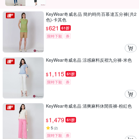
KeyWear奇威名品 簡約時尚百慕達五分褲(共2
色)-卡其色
621
$
61折
限時下殺
券
KeyWear奇威名品 涼感麻料反褶九分褲-米色
1,115
$
61折
限時下殺
券
KeyWear奇威名品 清爽麻料休閒長褲-粉紅色
1,479
$
61折
5
(
2
)
限時下殺
券