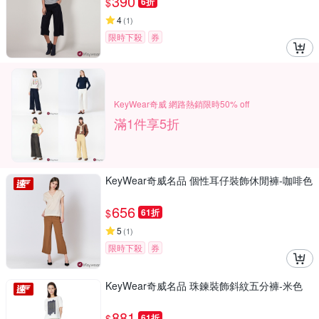
390
$
6折
4
(
1
)
限時下殺
券
KeyWear奇威 網路熱銷限時50% off
滿1件享5折
KeyWear奇威名品 個性耳仔裝飾休閒褲-咖啡色
656
$
61折
5
(
1
)
限時下殺
券
KeyWear奇威名品 珠鍊裝飾斜紋五分褲-米色
881
$
61折