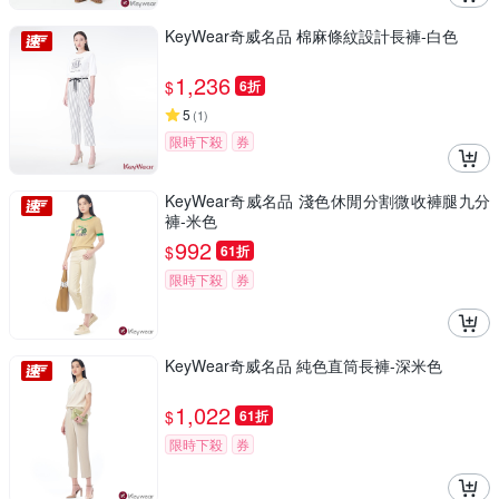
KeyWear奇威名品 棉麻條紋設計長褲-白色
1,236
$
6折
5
(
1
)
限時下殺
券
KeyWear奇威名品 淺色休閒分割微收褲腿九分
褲-米色
992
$
61折
限時下殺
券
KeyWear奇威名品 純色直筒長褲-深米色
1,022
$
61折
限時下殺
券