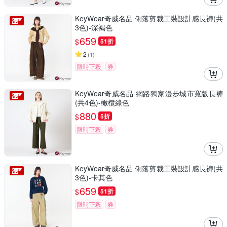
KeyWear奇威名品 俐落剪裁工裝設計感長褲(共
3色)-深褐色
659
$
51折
2
(
1
)
限時下殺
券
KeyWear奇威名品 網路獨家漫步城市寬版長褲
(共4色)-橄欖綠色
880
$
5折
限時下殺
券
KeyWear奇威名品 俐落剪裁工裝設計感長褲(共
3色)-卡其色
659
$
51折
限時下殺
券