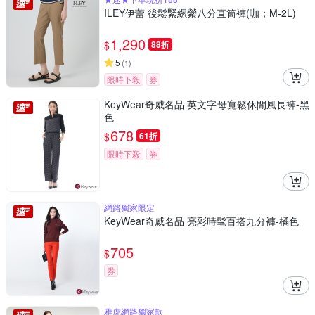
ILEY伊蕾 後鬆緊縲縈八分直筒褲(咖；M-2L)
1,290
$
88折
5
(
1
)
限時下殺
券
KeyWear奇威名品 英文字母寬鬆休閒風長褲-黑
色
678
$
61折
限時下殺
券
網路獨家限定
KeyWear奇威名品 亮彩時髦百搭九分褲-橘色
705
$
券
雅虎網路獨家款