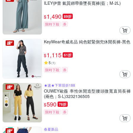
ILEY伊蕾 氣質綁帶垂墜長寬褲(藍；M-2L)
1,490
$
89折
限時下殺
券
KeyWear奇威名品 純色鬆緊側兜休閒長褲-黑色
1,115
$
61折
5
(
1
)
限時下殺
券
★速★下單現折188
OUWEY歐薇 率性休閒造型腰頭微寬直筒長褲
(兩色；S-L)3232136505
590
$
76折
限時下殺
券
春夏新品