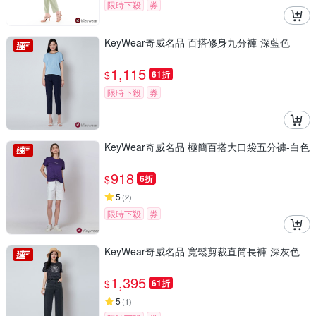
限時下殺
券
KeyWear奇威名品 百搭修身九分褲-深藍色
1,115
$
61折
限時下殺
券
KeyWear奇威名品 極簡百搭大口袋五分褲-白色
918
$
6折
5
(
2
)
限時下殺
券
KeyWear奇威名品 寬鬆剪裁直筒長褲-深灰色
1,395
$
61折
5
(
1
)