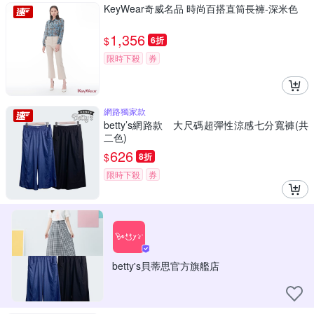
KeyWear奇威名品 時尚百搭直筒長褲-深米色
1,356
$
6折
限時下殺
券
網路獨家款
betty’s網路款 大尺碼超彈性涼感七分寬褲(共
二色)
626
$
8折
限時下殺
券
betty's貝蒂思官方旗艦店