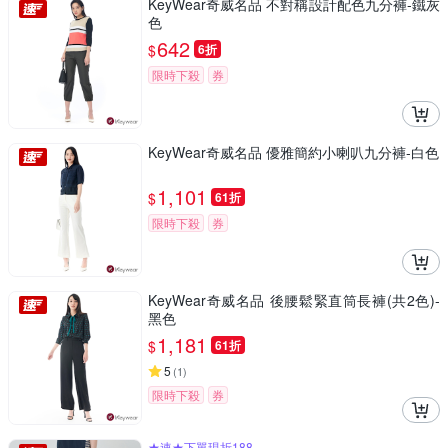
KeyWear奇威名品 不對稱設計配色九分褲-鐵灰
色
642
$
6折
限時下殺
券
KeyWear奇威名品 優雅簡約小喇叭九分褲-白色
1,101
$
61折
限時下殺
券
KeyWear奇威名品 後腰鬆緊直筒長褲(共2色)-
黑色
1,181
$
61折
5
(
1
)
限時下殺
券
★速★下單現折188