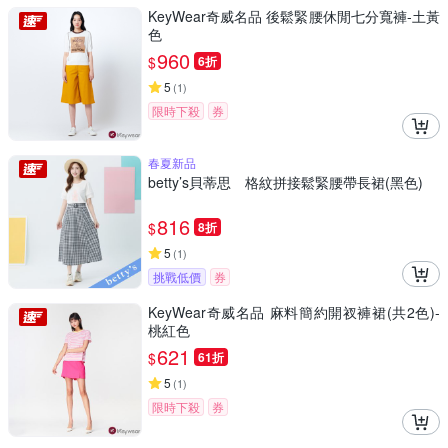
KeyWear奇威名品 後鬆緊腰休閒七分寬褲-土黃
色
960
$
6折
5
(
1
)
限時下殺
券
春夏新品
betty’s貝蒂思 格紋拼接鬆緊腰帶長裙(黑色)
816
$
8折
5
(
1
)
挑戰低價
券
KeyWear奇威名品 麻料簡約開衩褲裙(共2色)-
桃紅色
621
$
61折
5
(
1
)
限時下殺
券