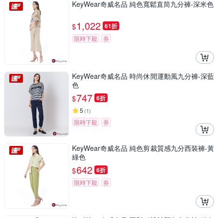
KeyWear奇威名品 純色寬鬆直筒九分褲-深米色
1,022
$
61折
限時下殺
券
KeyWear奇威名品 時尚休閒運動風九分褲-深藍
色
747
$
6折
5
(
1
)
限時下殺
券
KeyWear奇威名品 純色剪裁質感九分西裝褲-黃
綠色
642
$
6折
限時下殺
券