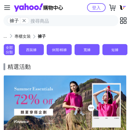
Yahoo購物中心
登入
褲子
專櫃女裝
褲子
全部
西裝褲
休閒/棉褲
寬褲
短褲
分類
精選活動