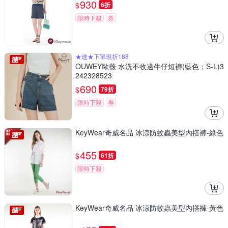
930
$
6折
限時下殺
券
★速★下單現折188
OUWEY歐薇 水洗不收邊牛仔短褲(藍色；S-L)3
242328523
690
$
79折
限時下殺
券
KeyWear奇威名品 冰涼防蚊蟲美型內撘褲-綠色
455
$
61折
限時下殺
KeyWear奇威名品 冰涼防蚊蟲美型內撘褲-黃色