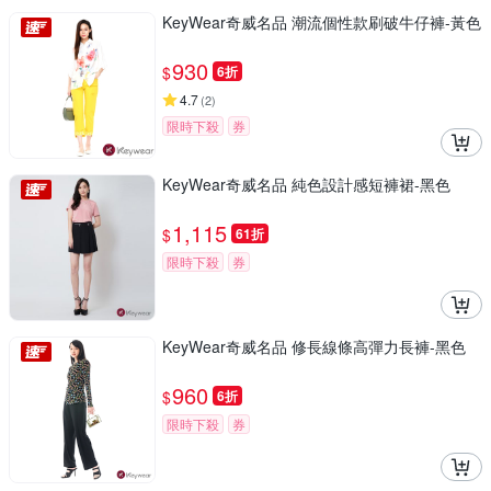
KeyWear奇威名品 潮流個性款刷破牛仔褲-黃色
930
$
6折
4.7
(
2
)
限時下殺
券
KeyWear奇威名品 純色設計感短褲裙-黑色
1,115
$
61折
限時下殺
券
KeyWear奇威名品 修長線條高彈力長褲-黑色
960
$
6折
限時下殺
券