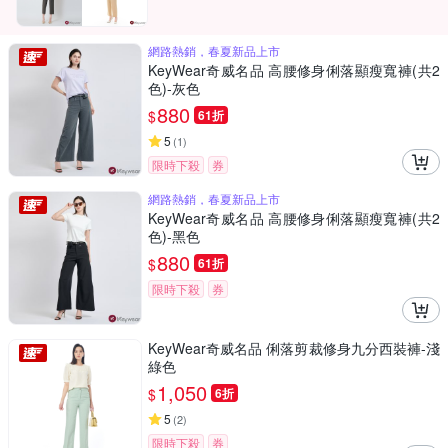
網路熱銷，春夏新品上市
KeyWear奇威名品 高腰修身俐落顯瘦寬褲(共2
色)-灰色
880
$
61折
5
(
1
)
限時下殺
券
網路熱銷，春夏新品上市
KeyWear奇威名品 高腰修身俐落顯瘦寬褲(共2
色)-黑色
880
$
61折
限時下殺
券
KeyWear奇威名品 俐落剪裁修身九分西裝褲-淺
綠色
1,050
$
6折
5
(
2
)
限時下殺
券