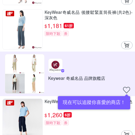
KeyWear奇威名品 後腰鬆緊直筒長褲(共2色)-
深灰色
1,181
$
61折
限時下殺
券
Keywear 奇威名品 品牌旗艦店
KeyWear奇威名品 麻料寬鬆剪裁九分褲-深藍色
現在可以追蹤你喜愛的商店！
1,260
$
6折
限時下殺
券