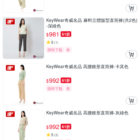
KeyWear奇威名品 麻料立體版型直筒褲(共2色)
-深綠色
981
$
61折
5
(
1
)
限時下殺
券
KeyWear奇威名品 高腰錐形直筒褲-卡其色
992
$
61折
限時下殺
券
KeyWear奇威名品 高腰錐形直筒褲-灰綠色
992
$
61折
5
(
3
)