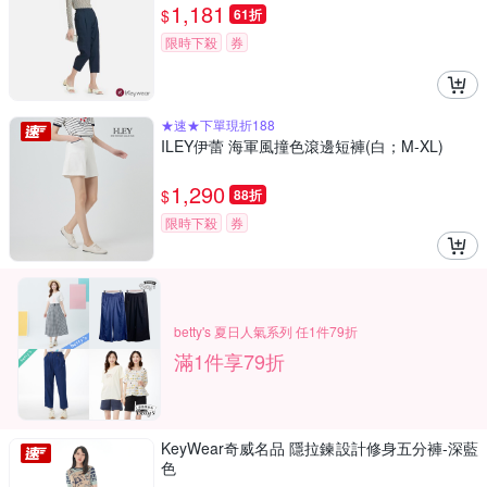
1,181
$
61折
限時下殺
券
★速★下單現折188
ILEY伊蕾 海軍風撞色滾邊短褲(白；M-XL)
1,290
$
88折
限時下殺
券
betty's 夏日人氣系列 任1件79折
滿1件享79折
KeyWear奇威名品 隱拉鍊設計修身五分褲-深藍
色