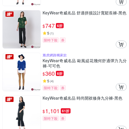
KeyWear奇威名品 舒適拼接設計寬鬆長褲-黑色
747
$
6折
5
(
1
)
限時下殺
券
雅虎網路獨家款
KeyWear奇威名品 歐風緹花幾何舒適彈力九分
褲-可可色
360
$
6折
5
(
4
)
限時下殺
券
KeyWear奇威名品 時尚開衩修身九分褲-黑色
1,101
$
61折
限時下殺
券