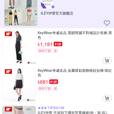
ILEY伊蕾官方旗艦店
KeyWear奇威名品 寬鬆闊腿不對稱設計長褲-黑
色
1,181
$
61折
限時下殺
券
KeyWear奇威名品 金屬環釦裝飾格紋短褲-暗紅
色
681
$
61折
限時下殺
券
★速★下單現折188
ILEY伊蕾 不規則下擺造型寬褲裙(粉；M-XL)