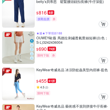
betty’s貝蒂思 鬆緊腰頭鈕扣長褲(牛仔深藍)
816
$
8折
挑戰低價
券
★速★下單現折188
OUWEY歐薇 馬德拉刺繡透氣蕾絲短褲(白色；
S-L)3242436004
690
$
79折
限時下殺
券
KeyWear奇威名品 冰涼防蚊蟲美型內撘褲-藍色
455
$
61折
4.5
(
2
)
限時下殺
KeyWear奇威名品 藝術感不規則拼接牛仔長褲-