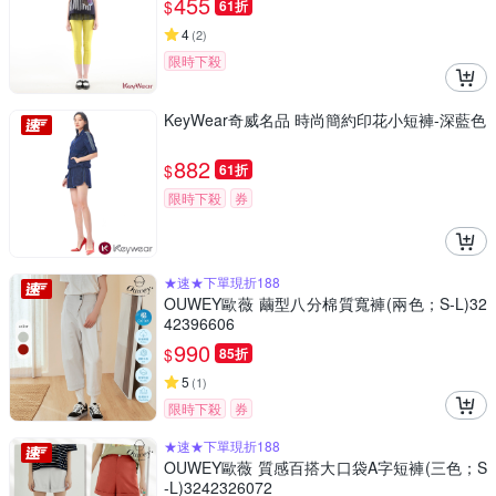
455
$
61折
4
(
2
)
限時下殺
KeyWear奇威名品 時尚簡約印花小短褲-深藍色
882
$
61折
限時下殺
券
★速★下單現折188
OUWEY歐薇 繭型八分棉質寬褲(兩色；S-L)32
42396606
990
$
85折
5
(
1
)
限時下殺
券
★速★下單現折188
OUWEY歐薇 質感百搭大口袋A字短褲(三色；S
-L)3242326072