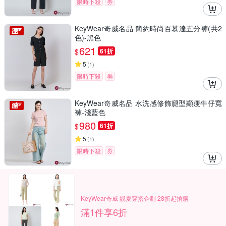
限時下殺
券
KeyWear奇威名品 簡約時尚百慕達五分褲(共2
色)-黑色
621
$
61折
5
(
1
)
限時下殺
券
KeyWear奇威名品 水洗感修飾腿型顯瘦牛仔寬
褲-淺藍色
980
$
61折
5
(
1
)
限時下殺
券
KeyWear奇威 靚夏穿搭企劃 28折起搶購
滿1件享6折