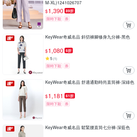
M-XL)1241026707
1,390
$
89折
限時下殺
券
KeyWear奇威名品 斜切褲腳修身九分褲-黑色
1,080
$
6折
5
(
1
)
限時下殺
券
KeyWear奇威名品 舒適通勤時尚直筒褲-深綠色
1,181
$
61折
限時下殺
券
KeyWear奇威名品 鬆緊腰直筒七分褲-深藍色