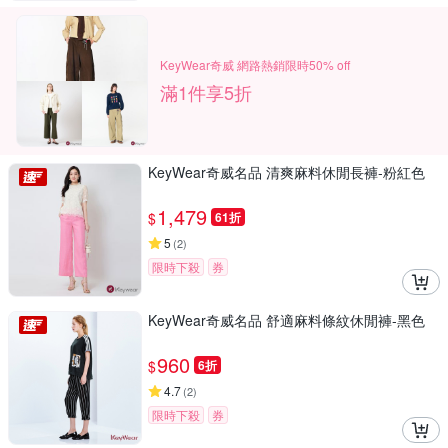
KeyWear奇威 網路熱銷限時50% off
滿1件享5折
KeyWear奇威名品 清爽麻料休閒長褲-粉紅色
1,479
$
61折
5
(
2
)
限時下殺
券
KeyWear奇威名品 舒適麻料條紋休閒褲-黑色
960
$
6折
4.7
(
2
)
限時下殺
券