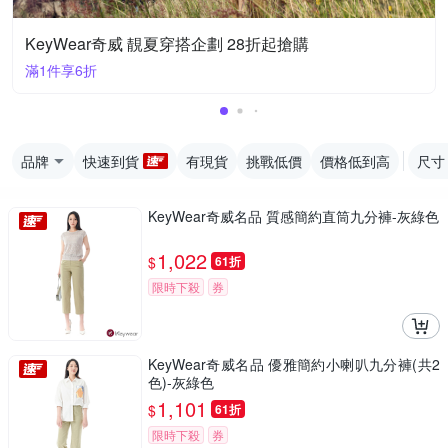
KeyWear奇威 靚夏穿搭企劃 28折起搶購
滿1件享6折
品牌
快速到貨
有現貨
挑戰低價
價格低到高
尺寸
KeyWear奇威名品 質感簡約直筒九分褲-灰綠色
1,022
$
61折
限時下殺
券
KeyWear奇威名品 優雅簡約小喇叭九分褲(共2
色)-灰綠色
1,101
$
61折
限時下殺
券