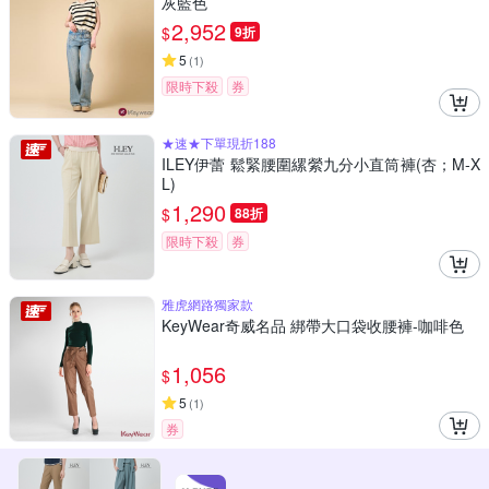
灰藍色
2,952
$
9折
5
(
1
)
限時下殺
券
★速★下單現折188
ILEY伊蕾 鬆緊腰圍縲縈九分小直筒褲(杏；M-X
L)
1,290
$
88折
限時下殺
券
雅虎網路獨家款
KeyWear奇威名品 綁帶大口袋收腰褲-咖啡色
1,056
$
5
(
1
)
券