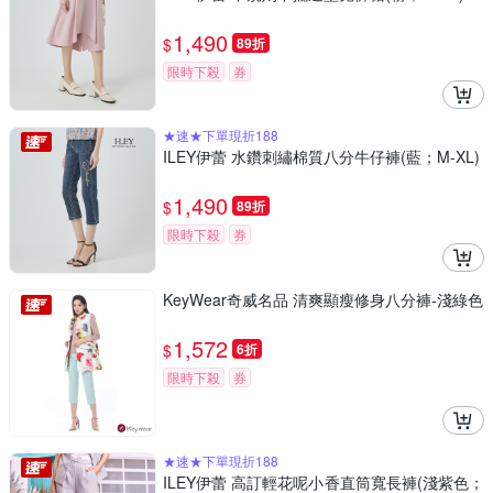
1,490
$
89折
限時下殺
券
★速★下單現折188
ILEY伊蕾 水鑽刺繡棉質八分牛仔褲(藍；M-XL)
1,490
$
89折
限時下殺
券
KeyWear奇威名品 清爽顯瘦修身八分褲-淺綠色
1,572
$
6折
限時下殺
券
★速★下單現折188
ILEY伊蕾 高訂輕花呢小香直筒寬長褲(淺紫色；