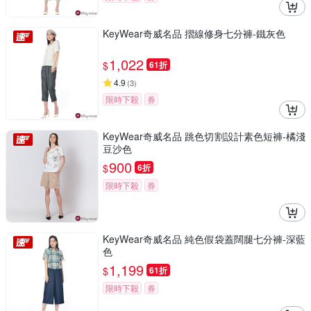
KeyWear奇威名品 摺線修身七分褲-鐵灰色
1,022
$
61折
4.9
(
3
)
限時下殺
券
KeyWear奇威名品 跳色切割設計素色短褲-橘淺
豆沙色
900
$
6折
限時下殺
券
KeyWear奇威名品 純色假袋蓋闊腿七分褲-深藍
色
1,199
$
61折
限時下殺
券