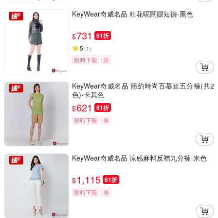
KeyWear奇威名品 粗花呢闊腿短褲-黑色
731
$
61折
5
(
1
)
限時下殺
券
KeyWear奇威名品 簡約時尚百慕達五分褲(共2
色)-卡其色
621
$
61折
限時下殺
券
KeyWear奇威名品 涼感麻料反褶九分褲-米色
1,115
$
61折
限時下殺
券