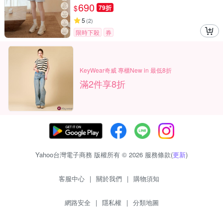
690
$
79折
5
(
2
)
限時下殺
券
KeyWear奇威 專櫃New in 最低8折
滿2件享8折
Yahoo台灣電子商務 版權所有 © 2026 服務條款(
更新
)
客服中心
|
關於我們
|
購物須知
網路安全
|
隱私權
|
分類地圖