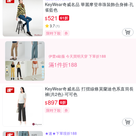
KeyWear奇威名品 華麗摩登串珠裝飾合身褲-孔
雀藍色
521
$
61折
3.7
(
1
)
限時下殺
券
伊蕾x歐薇 今天買明天穿 下單折188
滿1件折188
KeyWear奇威名品 打摺線條莫蘭迪色系直筒長
褲(共2色)-可可色
897
$
6折
限時下殺
券
★速★下單現折188