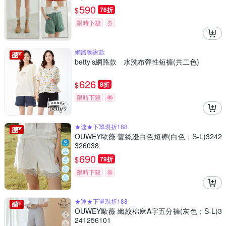
590
$
76折
限時下殺
券
網路獨家款
betty’s網路款 水洗布彈性短褲(共二色)
626
$
8折
限時下殺
券
★速★下單現折188
OUWEY歐薇 蕾絲邊白色短褲(白色；S-L)3242
326038
690
$
79折
限時下殺
券
★速★下單現折188
OUWEY歐薇 織紋棉麻A字五分褲(灰色；S-L)3
241256101