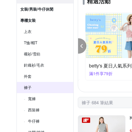
精選活動
女裝/男裝/牛仔休閒
專櫃女裝
上衣
T恤/帽T
襯衫/雪紡
yWear奇威 靚夏穿搭企劃 28折起搶購
針織衫/毛衣
betty's 夏日人氣系
件享6折
滿1件享79折
外套
褲子
寬褲
褲子 684 筆結果
西裝褲
牛仔褲
$