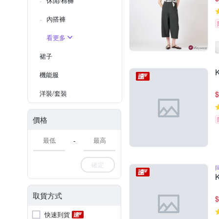
休閒/棉褲
內搭褲
看更多
裙子
機能服
洋裝/套裝
$
價格
-
確定
取貨方式
$
快速到貨