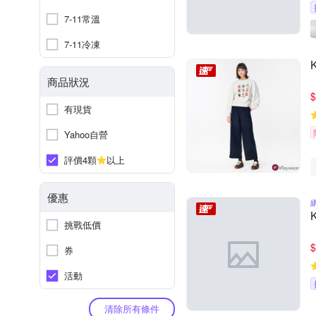
7-11常溫
7-11冷凍
商品狀況
$
有現貨
Yahoo自營
評價4顆
以上
優惠
挑戰低價
$
券
活動
清除所有條件