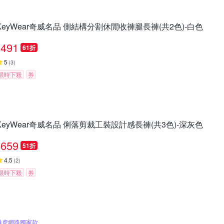
KeyWear奇威名品 側結構分割休閒收褲腿長褲(共2色)-白色
491
61折
5
(
3
)
限時下殺
券
KeyWear奇威名品 俐落剪裁工裝設計感長褲(共3色)-深灰色
659
51折
4.5
(
2
)
限時下殺
券
雅虎網路獨家款