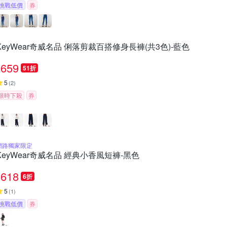
挑戰低價
券
KeyWear奇威名品 俐落剪裁百搭修身長褲(共3色)-藍色
659
51折
5
(
2
)
限時下殺
券
網路獨家限定
KeyWear奇威名品 經典小香風短褲-黑色
618
6折
5
(
1
)
挑戰低價
券