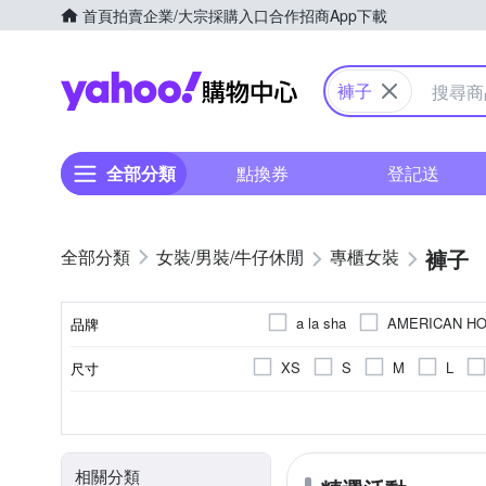
首頁
拍賣
企業/大宗採購入口
合作招商
App下載
Yahoo購物中心
褲子
全部分類
點換券
登記送
褲子
女裝/男裝/牛仔休閒
專櫃女裝
a la sha
AMERICAN HO
品牌
ILEY 伊蕾
Green Parks
XS
S
M
L
尺寸
品牌名稱
MEDUSA 
MASTINA
33腰
34腰
Freesize
素色
全長
一般版型
休閒褲
春夏
拼接
九分
秋冬
寬褲
直筒
刺繡
膝上
四季
西裝褲
寬版
顏色
風格元素
長度
版型
款式
適穿季節
Singl
Samansa Mos2
刷破破壞
吊帶裙
飛鼠褲
動物紋
相關分類