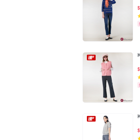
$
$
$