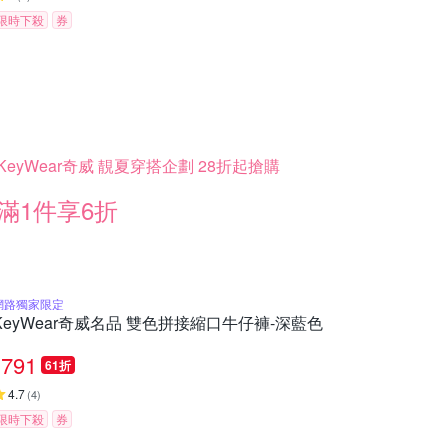
限時下殺
券
KeyWear奇威 靚夏穿搭企劃 28折起搶購
滿1件享6折
網路獨家限定
KeyWear奇威名品 雙色拼接縮口牛仔褲-深藍色
791
61折
4.7
(
4
)
限時下殺
券