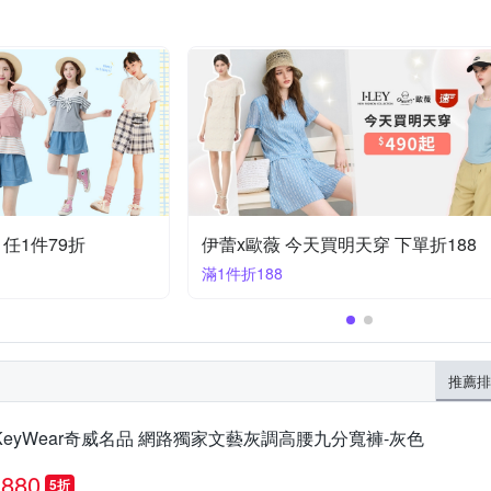
列 任1件79折
伊蕾x歐薇 今天買明天穿 下單折188
滿1件折188
推薦排
KeyWear奇威名品 網路獨家文藝灰調高腰九分寬褲-灰色
880
5折