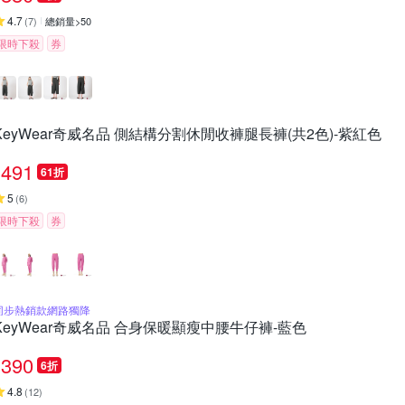
4.7
(
7
)
總銷量>50
限時下殺
券
KeyWear奇威名品 側結構分割休閒收褲腿長褲(共2色)-紫紅色
491
61折
5
(
6
)
限時下殺
券
同步熱銷款網路獨降
KeyWear奇威名品 合身保暖顯瘦中腰牛仔褲-藍色
390
6折
4.8
(
12
)