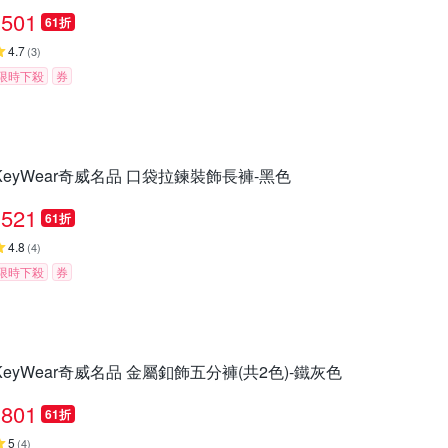
501
61折
4.7
(
3
)
限時下殺
券
KeyWear奇威名品 口袋拉鍊裝飾長褲-黑色
521
61折
4.8
(
4
)
限時下殺
券
KeyWear奇威名品 金屬釦飾五分褲(共2色)-鐵灰色
801
61折
5
(
4
)