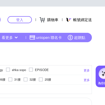
購物車
帳號綁定送
登入
看更多
uniopen 聯名卡
超贈點
ogy
ehka sopo
EPISODE
更多
KeyWear 奇威名品
LUNG.L 林佳樺
26腰
31腰
32腰
25腰
更多
OUWEY 歐薇
Qiruo 奇若名品
貓鬚抓痕
縮口褲
蕾絲
吊帶褲
點點
工作褲
雪紡
連身褲
更多
更多