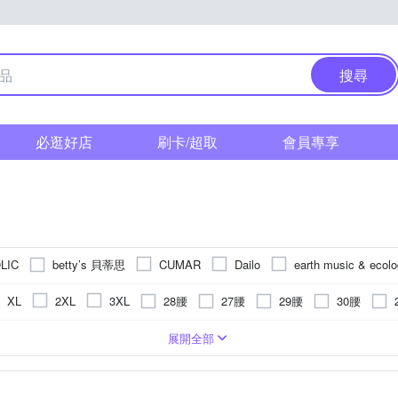
搜尋
必逛好店
刷卡/超取
會員專享
betty’s 貝蒂思
LIC
CUMAR
Dailo
earth music & ecol
Iris Girls 艾莉詩
JESSICA
Jessica Red
Just J’S Miss
28腰
27腰
29腰
30腰
XL
2XL
3XL
曼度莎
MYSHEROS 蜜雪兒
MYVEGA 麥雪爾
MOSS CLUB
24腰
22腰以下
23腰
35腰
36腰
水洗刷色
七分
窄管
褲裙
五分
格紋
靴型褲/喇叭褲
靴型褲/喇叭褲
迷你
圖騰/塗鴉
男友褲/錐形褲
裙子
印花
男友褲/錐形褲
文字
極緊身
條紋
內搭褲
展開全部
eNoble 獨身貴族
YUAN DONGLI 元動力
T.Life