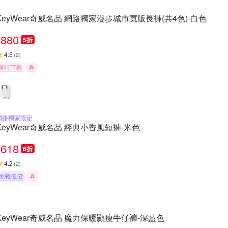
KeyWear奇威名品 網路獨家漫步城市寬版長褲(共4色)-白色
880
5折
4.5
(
2
)
限時下殺
券
網路獨家限定
KeyWear奇威名品 經典小香風短褲-米色
618
6折
4.2
(
2
)
挑戰低價
券
KeyWear奇威名品 魔力保暖顯瘦牛仔褲-深藍色