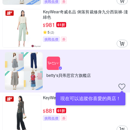
挑戰低價
券
KeyWear奇威名品 俐落剪裁修身九分西裝褲-淺
綠色
981
$
61折
5
(
2
)
挑戰低價
券
betty's貝蒂思官方旗艦店
KeyWear奇威名品 修長線條高彈力長褲-黑色
現在可以追蹤你喜愛的商店！
881
$
61折
挑戰低價
券