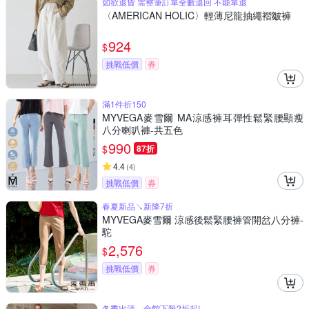
如欲退貨 需整筆訂單全數退回 不能單退
〈AMERICAN HOLIC〉輕薄尼龍抽繩褶皺褲
924
$
挑戰低價
券
滿1件折150
MYVEGA麥雪爾 MA涼感褲耳彈性鬆緊腰顯瘦
八分喇叭褲-共五色
990
$
87折
4.4
(
4
)
挑戰低價
券
春夏新品↘新降7折
MYVEGA麥雪爾 涼感後鬆緊腰褲管開岔八分褲-
駝
2,576
$
挑戰低價
券
冬季出清，全館下殺2折起!