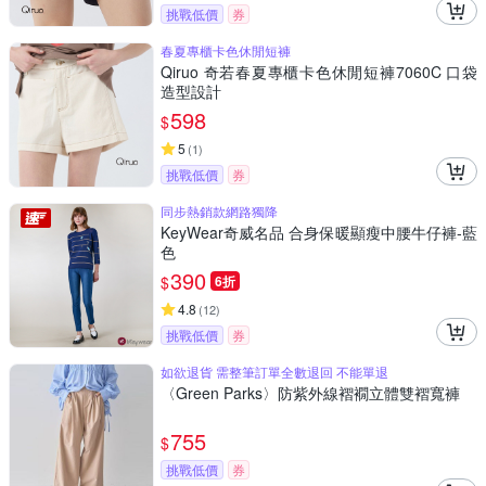
挑戰低價
券
春夏專櫃卡色休閒短褲
Qiruo 奇若春夏專櫃卡色休閒短褲7060C 口袋
造型設計
598
$
5
(
1
)
挑戰低價
券
同步熱銷款網路獨降
KeyWear奇威名品 合身保暖顯瘦中腰牛仔褲-藍
色
390
$
6折
4.8
(
12
)
挑戰低價
券
如欲退貨 需整筆訂單全數退回 不能單退
〈Green Parks〉防紫外線褶襉立體雙褶寬褲
755
$
挑戰低價
券