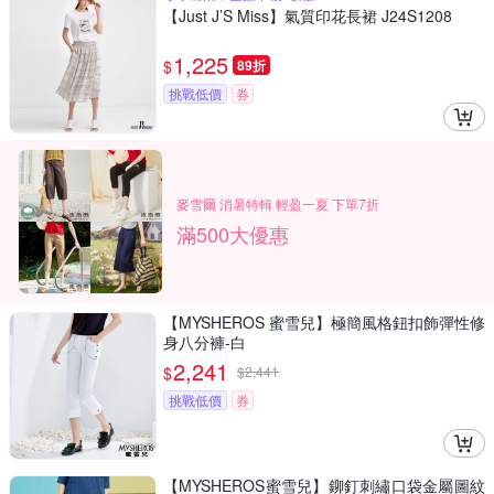
【Just J’S Miss】氣質印花長裙 J24S1208
1,225
$
89折
挑戰低價
券
麥雪爾 消暑特輯 輕盈一夏 下單7折
滿500大優惠
【MYSHEROS 蜜雪兒】極簡風格鈕扣飾彈性修
身八分褲-白
2,241
$
$
2,441
挑戰低價
券
【MYSHEROS蜜雪兒】鉚釘刺繡口袋金屬圖紋