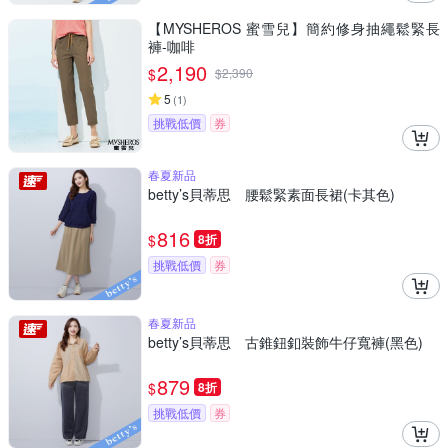
【MYSHEROS 蜜雪兒】簡約修身抽繩鬆緊長
褲-咖啡
2,190
$
$
2,390
5
(
1
)
挑戰低價
券
春夏新品
betty’s貝蒂思 腰鬆緊素面長裙(卡其色)
816
$
8折
挑戰低價
券
春夏新品
betty’s貝蒂思 古錐鈕釦裝飾牛仔寬褲(黑色)
879
$
8折
挑戰低價
券