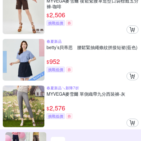
MYVEGA麥雪爾 後鬆緊腰單造型口袋標籤五分
褲-咖啡
2,506
$
挑戰低價
券
春夏新品
betty’s貝蒂思 腰鬆緊抽繩條紋拼接短裙(藍色)
952
$
挑戰低價
券
春夏新品↘新降7折
MYVEGA麥雪爾 單側織帶九分西裝褲-灰
2,576
$
挑戰低價
券