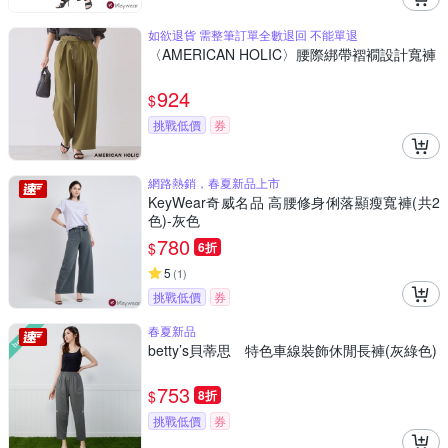
如欲退貨 需整筆訂單全數退回 不能單退
〈AMERICAN HOLIC〉腰際綁帶褶襉設計寬褲
924
$
挑戰低價
券
網路熱銷，春夏新品上市
KeyWear奇威名品 高腰修身俐落顯瘦寬褲(共2
色)-灰色
780
$
6折
5
(
1
)
挑戰低價
券
春夏新品
betty’s貝蒂思 特色車線裝飾休閒長褲(灰綠色)
753
$
8折
挑戰低價
券