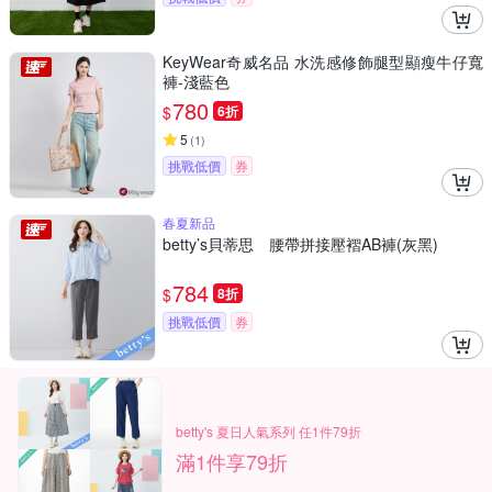
KeyWear奇威名品 水洗感修飾腿型顯瘦牛仔寬
褲-淺藍色
780
$
6折
5
(
1
)
挑戰低價
券
春夏新品
betty’s貝蒂思 腰帶拼接壓褶AB褲(灰黑)
784
$
8折
挑戰低價
券
betty's 夏日人氣系列 任1件79折
滿1件享79折