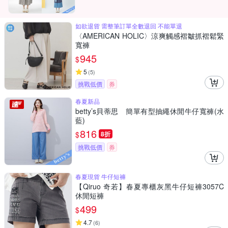
如欲退貨 需整筆訂單全數退回 不能單退
〈AMERICAN HOLIC〉涼爽觸感褶皺抓褶鬆緊
寬褲
945
$
5
(
5
)
挑戰低價
券
春夏新品
betty’s貝蒂思 簡單有型抽繩休閒牛仔寬褲(水
藍)
816
$
8折
挑戰低價
券
春夏現貨 牛仔短褲
【Qiruo 奇若】春夏專櫃灰黑牛仔短褲3057C
休閒短褲
499
$
4.7
(
6
)