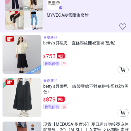
MYVEGA麥雪爾旗艦館
春夏新品
betty’s貝蒂思 直條壓紋開衩寬褲(黑色)
753
$
8折
挑戰低價
券
春夏新品
betty’s貝蒂思 織帶壓線不對稱拼接蛋糕裙(黑
色)
879
$
8折
挑戰低價
券
現貨【MEDUSA 曼度莎】夏日經典切接亞麻休
閒寬褲 - 2色（M-XL）｜女寬褲 女休閒褲 素雅