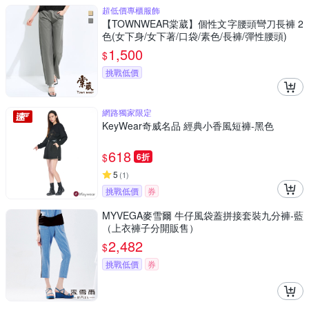
超低價專櫃服飾
【TOWNWEAR棠葳】個性文字腰頭彎刀長褲 2
色(女下身/女下著/口袋/素色/長褲/彈性腰頭)
1,500
$
挑戰低價
網路獨家限定
KeyWear奇威名品 經典小香風短褲-黑色
618
$
6折
5
(
1
)
挑戰低價
券
MYVEGA麥雪爾 牛仔風袋蓋拼接套裝九分褲-藍
（上衣褲子分開販售）
2,482
$
挑戰低價
券