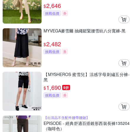
2,646
$
挑戰低價
券
MYVEGA麥雪爾 抽繩鬆緊腰雪紡八分寬褲-黑
2,482
$
挑戰低價
券
【MYSHEROS 蜜雪兒】涼感字母刺繡五分褲-
黑
1,690
$
9折
挑戰低價
券
【出清品不含配件腰帶腰鏈】
EPISODE - 經典舒適百搭錐形西裝長褲135204
（咖啡色）