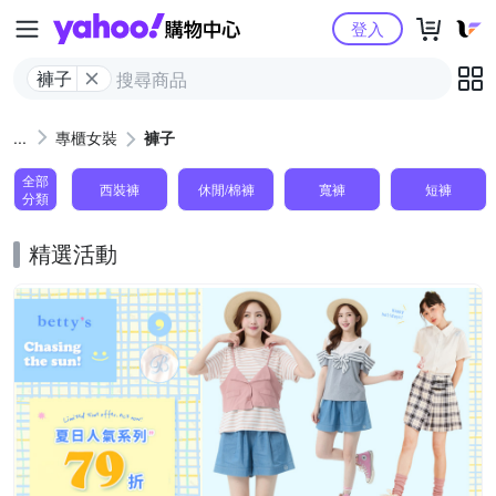
Yahoo購物中心
登入
褲子
專櫃女裝
褲子
全部
西裝褲
休閒/棉褲
寬褲
短褲
分類
精選活動