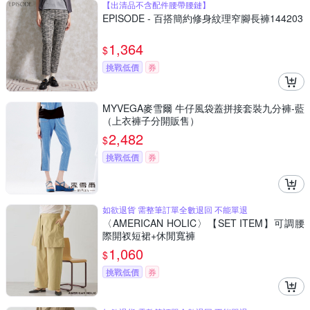
【出清品不含配件腰帶腰鏈】
EPISODE - 百搭簡約修身紋理窄腳長褲144203
1,364
$
挑戰低價
券
MYVEGA麥雪爾 牛仔風袋蓋拼接套裝九分褲-藍
（上衣褲子分開販售）
2,482
$
挑戰低價
券
如欲退貨 需整筆訂單全數退回 不能單退
〈AMERICAN HOLIC〉【SET ITEM】可調腰
際開衩短裙+休閒寬褲
1,060
$
挑戰低價
券