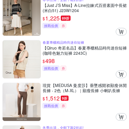
【Just J’S Miss】A-Line拉鍊式百搭素面中長裙
(米白51) J23W1204
1,225
$
89折
挑戰低價
券
春夏專櫃精品時尚迷你短褲
【Qiruo 奇若名品】春夏專櫃精品時尚迷你短褲
(咖啡色魅力短褲 2243C)
498
$
挑戰低價
券
現貨【MEDUSA 曼度莎】垂墜感開衩顯瘦休閒
長褲 - 2色（M-XL）｜顯瘦長褲 小喇叭長褲
1,512
$
9折
挑戰低價
券
冬季出清，全館下殺2折起!