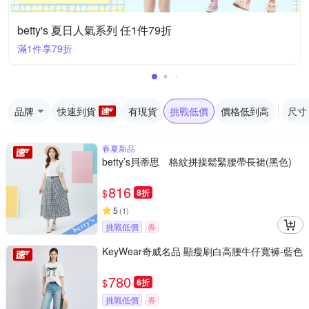
betty's 夏日人氣系列 任1件79折
滿1件享79折
品牌
快速到貨
有現貨
挑戰低價
價格低到高
尺寸
春夏新品
betty’s貝蒂思 格紋拼接鬆緊腰帶長裙(黑色)
816
$
8折
5
(
1
)
挑戰低價
券
KeyWear奇威名品 顯瘦刷白高腰牛仔寬褲-藍色
780
$
6折
挑戰低價
券