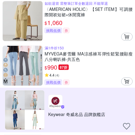
如欲退貨 需整筆訂單全數退回 不能單退
〈AMERICAN HOLIC〉【SET ITEM】可調腰
際開衩短裙+休閒寬褲
1,060
$
挑戰低價
券
滿1件折150
MYVEGA麥雪爾 MA涼感褲耳彈性鬆緊腰顯瘦
八分喇叭褲-共五色
990
$
87折
4.4
(
4
)
挑戰低價
券
Keywear 奇威名品 品牌旗艦店