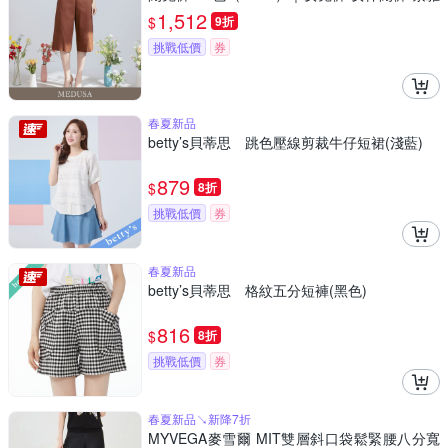
百搭
1,512
$
9折
挑戰低價
券
春夏新品
betty’s貝蒂思 跳色壓線剪裁牛仔短裙(淺藍)
879
$
8折
挑戰低價
券
春夏新品
betty’s貝蒂思 格紋五分短褲(黑色)
816
$
8折
挑戰低價
券
春夏新品↘新降7折
MYVEGA麥雪爾 MIT雙層斜口袋鬆緊腰八分寬