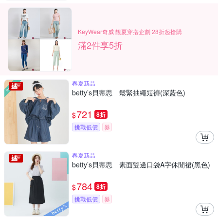
KeyWear奇威 靚夏穿搭企劃 28折起搶購
滿2件享5折
春夏新品
betty’s貝蒂思 鬆緊抽繩短褲(深藍色)
721
$
8折
挑戰低價
券
春夏新品
betty’s貝蒂思 素面雙邊口袋A字休閒裙(黑色)
784
$
8折
挑戰低價
券