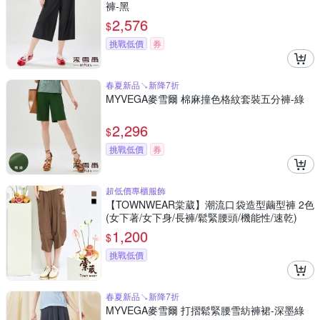
褲-黑
2,576
$
挑戰低價
券
春夏新品↘新降7折
MYVEGA麥雪爾 棉麻撞色格紋套裝五分褲-綠
2,296
$
挑戰低價
券
超低價專櫃服飾
【TOWNWEAR棠葳】潮流口袋造型繭型褲 2色
(女下著/女下身/長褲/鬆緊腰頭/機能性/速乾)
1,200
$
挑戰低價
春夏新品↘新降7折
MYVEGA麥雪爾 打摺鬆緊腰雪紡褲裙-深墨綠