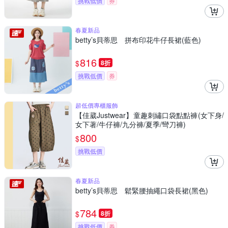
挑戰低價
券
春夏新品
betty’s貝蒂思 拼布印花牛仔長裙(藍色)
816
$
8折
挑戰低價
券
超低價專櫃服飾
【佳葳Justwear】童趣刺繡口袋點點褲(女下身/
女下著/牛仔褲/九分褲/夏季/彎刀褲)
800
$
挑戰低價
春夏新品
betty’s貝蒂思 鬆緊腰抽繩口袋長裙(黑色)
784
$
8折
挑戰低價
券