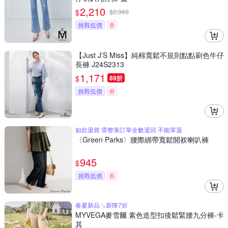
2,210
$
$
2,360
挑戰低價
券
【Just J’S Miss】純棉寬鬆不規則點點刷色牛仔
長褲 J24S2313
1,171
$
89折
挑戰低價
券
如欲退貨 需整筆訂單全數退回 不能單退
〈Green Parks〉腰際綁帶寬鬆開衩喇叭褲
945
$
挑戰低價
券
春夏新品↘新降7折
MYVEGA麥雪爾 素色造型扣後鬆緊腰九分褲-卡
其