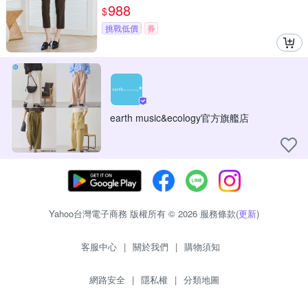
988
$
挑戰低價
券
earth music&ecology官方旗艦店
Yahoo台灣電子商務 版權所有 © 2026 服務條款(
更新
)
客服中心
|
關於我們
|
購物須知
網路安全
|
隱私權
|
分類地圖