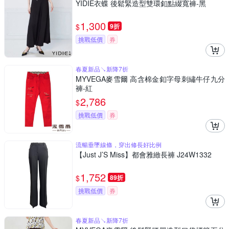
YIDIE衣蝶 後鬆緊造型雙環釦點綴寬褲-黑
1,300
$
9折
挑戰低價
券
春夏新品↘新降7折
MYVEGA麥雪爾 高含棉金釦字母刺繡牛仔九分
褲-紅
2,786
$
挑戰低價
券
流暢垂墜線條，穿出修長好比例
【Just J’S Miss】都會雅緻長褲 J24W1332
1,752
$
89折
挑戰低價
券
春夏新品↘新降7折