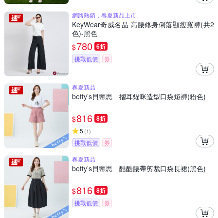
網路熱銷，春夏新品上市
KeyWear奇威名品 高腰修身俐落顯瘦寬褲(共2
色)-黑色
780
$
6折
挑戰低價
券
春夏新品
betty’s貝蒂思 摺耳貓咪造型口袋短褲(粉色)
816
$
8折
5
(
1
)
挑戰低價
券
春夏新品
betty’s貝蒂思 酷酷腰帶剪裁口袋長裙(黑色)
816
$
8折
挑戰低價
券