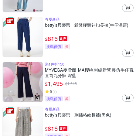
春夏新品
betty’s貝蒂思 鬆緊腰頭鈕扣長褲(牛仔深藍)
816
$
8折
挑戰低價
券
滿1件折150
MYVEGA麥雪爾 MA櫻桃刺繡鬆緊腰仿牛仔寬
直筒九分褲-深藍
1,495
$
$
1,645
5
(
1
)
挑戰低價
券
春夏新品
betty’s貝蒂思 刺繡格紋長褲(黑色)
816
$
8折