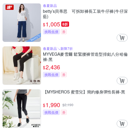
春夏新品
betty’s貝蒂思 可拆卸褲長工裝牛仔褲(牛仔深
藍)
1,005
$
8折
挑戰低價
券
春夏新品↘新降7折
MYVEGA麥雪爾 鬆緊腰褲管造型排釦八分哈倫
褲-黑
2,436
$
挑戰低價
券
【MYSHEROS 蜜雪兒】簡約修身彈性長褲-黑
1,990
$
$
2,190
挑戰低價
券