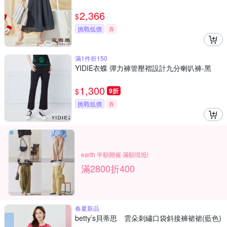
2,366
$
挑戰低價
券
滿1件折150
YIDIE衣蝶 彈力褲管壓褶設計九分喇叭褲-黑
1,300
$
9折
挑戰低價
券
earth 半額開催 滿額現抵!
滿2800折400
春夏新品
betty’s貝蒂思 雲朵刺繡口袋斜接褲裙裙(藍色)