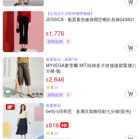
【出清品不含配件腰帶腰鏈】
JESSICA - 氣質素色修身開岔喇叭長褲243801
1,776
$
挑戰低價
券
春夏新品↘新降7折
MYVEGA麥雪爾 MIT純棉多片拼接後鬆緊腰八
分褲-咖
2,646
$
5
(
1
)
挑戰低價
券
春夏新品
betty’s貝蒂思 多層次裝飾排釦七分裙(藍色)
816
$
8折
5
(
1
)