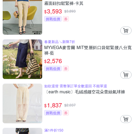
霧面鈕扣鬆緊褲-卡其
3,593
$
$
3,893
挑戰低價
券
春夏新品↘新降7折
MYVEGA麥雪爾 MIT雙層斜口袋鬆緊腰八分寬
褲-藍
2,576
$
挑戰低價
券
如欲退貨 需整筆訂單全數退回 不能單退
〔earth music〕毛絨感鏤空花朵蕾絲氣球褲
1,837
$
$
2,037
挑戰低價
券
滿1件折150