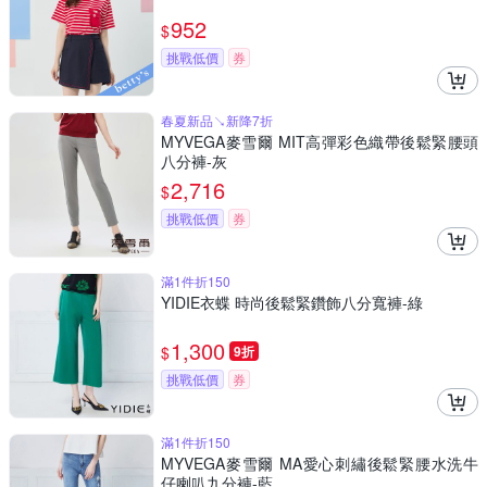
952
$
挑戰低價
券
春夏新品↘新降7折
MYVEGA麥雪爾 MIT高彈彩色織帶後鬆緊腰頭
八分褲-灰
2,716
$
挑戰低價
券
滿1件折150
YIDIE衣蝶 時尚後鬆緊鑽飾八分寬褲-綠
1,300
$
9折
挑戰低價
券
滿1件折150
MYVEGA麥雪爾 MA愛心刺繡後鬆緊腰水洗牛
仔喇叭九分褲-藍