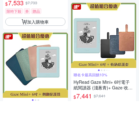
護殼
7,533
$7,733
$
限時下殺
券
贈品
加入購物車
聯名卡最高回饋10%
HyRead Gaze Mini+ 6吋電子
紙閱讀器 (淺蔥青)+ Gaze 收納
保護套 (組合)
7,441
$7,641
$
5
(
1
)
HyRead Gaze Mini+ 6吋電子
紙閱讀器 (淺蔥青)+6吋側翻保
挑戰低價
券
贈品
護殼
7,533
$7,733
$
加入購物車
5
(
1
)
限時下殺
券
贈品