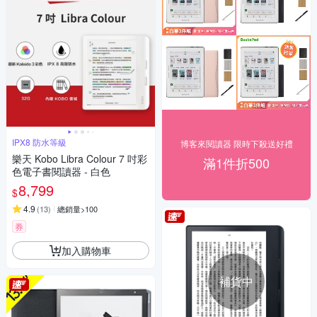
IPX8 防水等級
博客來閱讀器 限時下殺送好禮
樂天 Kobo Libra Colour 7 吋彩
滿1件折500
色電子書閱讀器 - 白色
8,799
$
4.9
(
13
)
總銷量>100
券
加入購物車
補貨中