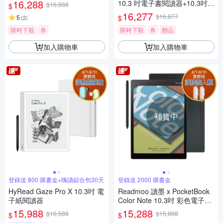
16,288
10.3 吋電子書閱讀器+10.3吋折
$16,888
$
疊皮套 (組合)
16,277
$16,877
$
5
(
2
)
限時下殺
券
限時下殺
券
贈品
加入購物車
加入購物車
補貨中
登錄送 800 購書金+嗨讀綜合包30天
登錄送 2000 購書金
HyRead Gaze Pro X 10.3吋 電
Readmoo 讀墨 x PocketBook
子紙閱讀器
Color Note 10.3吋 彩色電子書
閱讀器
15,988
15,288
$16,588
$15,888
$
$