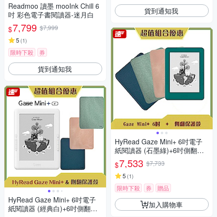
Readmoo 讀墨 mooInk Chill 6
貨到通知我
吋 彩色電子書閱讀器-迷月白
7,799
$7,999
$
5
(
1
)
限時下殺
券
貨到通知我
HyRead Gaze Mini+ 6吋電子
紙閱讀器 (石墨綠)+6吋側翻保
護殼
7,533
$7,733
$
5
(
1
)
限時下殺
券
贈品
HyRead Gaze Mini+ 6吋電子
加入購物車
紙閱讀器 (經典白)+6吋側翻保