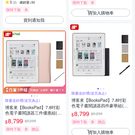
5
(
2
)
總銷量>50
限時下殺
券
限時下殺
券
加入購物車
貨到通知我
限量送好禮(送完為止)
博客來【BooksPad】7.8吋彩
限量送好禮(送完為止)
色電子書閱讀器四件豪華組(黑
博客來【BooksPad】7.8吋彩
色主機+黑筆+筆芯+殼)
8,799
色電子書閱讀器三件優惠組(粉
$9,299
$
色主機+白筆+殼)
8,799
$9,299
$
限時下殺
券
贈品
限時下殺
券
贈品
加入購物車