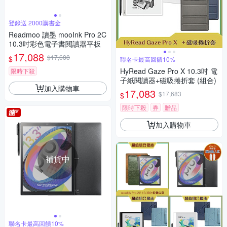
登錄送 2000購書金
Readmoo 讀墨 mooInk Pro 2C
10.3吋彩色電子書閱讀器平板
17,088
$17,688
$
聯名卡最高回饋10%
HyRead Gaze Pro X 10.3吋 電
限時下殺
子紙閱讀器+磁吸捲折套 (組合)
加入購物車
17,083
$17,683
$
限時下殺
券
贈品
加入購物車
補貨中
聯名卡最高回饋10%