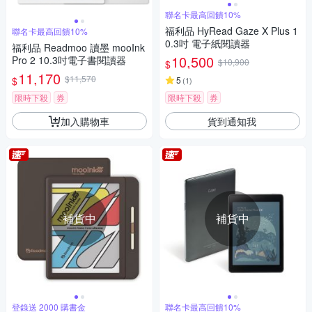
聯名卡最高回饋10%
福利品 HyRead Gaze X Plus 1
聯名卡最高回饋10%
0.3吋 電子紙閱讀器
福利品 Readmoo 讀墨 mooInk
10,500
Pro 2 10.3吋電子書閱讀器
$10,900
$
11,170
$11,570
$
5
(
1
)
限時下殺
券
限時下殺
券
加入購物車
貨到通知我
補貨中
補貨中
登錄送 2000 購書金
聯名卡最高回饋10%