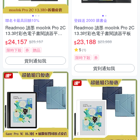
聯名卡最高回饋10%
登錄送 2000 購書金
Readmoo 讀墨 mooInk Pro 2C
Readmoo 讀墨 mooInk Pro 2C
13.3吋彩色電子書閱讀器平板
13.3吋彩色電子書閱讀器平板
+折疊皮套 (組合)
24,157
23,188
$25,157
$23,988
$
$
5
限時下殺
券
贈品
(
1
)
限時下殺
券
貨到通知我
貨到通知我