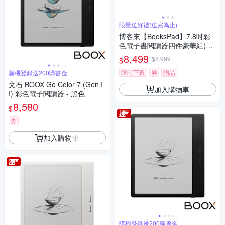
限量送好禮(送完為止)
博客來【BooksPad】7.8吋彩
色電子書閱讀器四件豪華組(白
色主機+黑筆+筆芯+殼)
8,499
$8,999
$
限時下殺
券
贈品
購機登錄送200購書金
文石 BOOX Go Color 7 (Gen I
加入購物車
I) 彩色電子閱讀器 - 黑色
8,580
$
券
加入購物車
購機登錄送200購書金