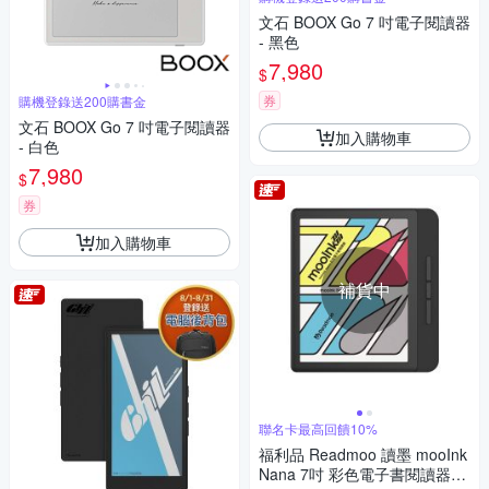
文石 BOOX Go 7 吋電子閱讀器
- 黑色
7,980
$
券
購機登錄送200購書金
文石 BOOX Go 7 吋電子閱讀器
加入購物車
- 白色
7,980
$
券
加入購物車
補貨中
聯名卡最高回饋10%
福利品 Readmoo 讀墨 mooInk
Nana 7吋 彩色電子書閱讀器-