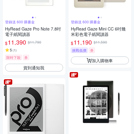
登錄送 600 購書金
登錄送 600 購書金
HyRead Gaze Pro Note 7.8吋
HyRead Gaze Mini CC 6吋幾
電子紙閱讀器
米彩色電子紙閱讀器
11,390
11,190
$11,790
$11,590
$
$
5
(
1
)
挑戰低價
券
限時下殺
券
加入購物車
貨到通知我
補貨中