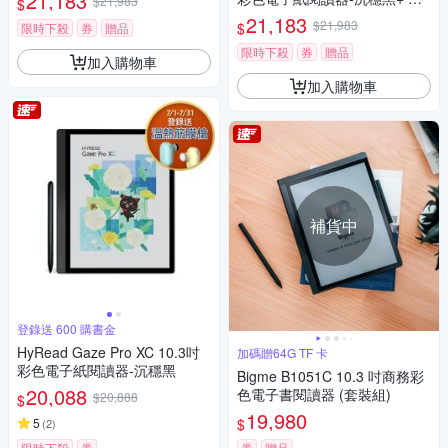
21,183
$21,983
$
吸捲折套 (組合)
21,183
$21,983
$
限時下殺
券
贈品
限時下殺
券
贈品
加入購物車
加入購物車
補貨中
登錄送 600 購書金
HyRead Gaze Pro XC 10.3吋
加碼贈64G TF 卡
彩色電子紙閱讀器-沉穩黑
Bigme B1051C 10.3 吋商務彩
20,088
色電子書閱讀器 (套裝組)
$20,888
$
19,980
$
5
(
2
)
限時下殺
券
券
贈品