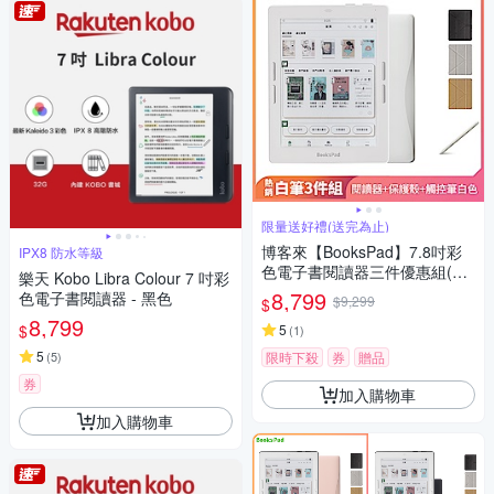
限量送好禮(送完為止)
博客來【BooksPad】7.8吋彩
IPX8 防水等級
色電子書閱讀器三件優惠組(白
樂天 Kobo Libra Colour 7 吋彩
色主機+白筆+殼)
8,799
色電子書閱讀器 - 黑色
$9,299
$
8,799
$
5
(
1
)
5
(
5
)
限時下殺
券
贈品
券
加入購物車
加入購物車