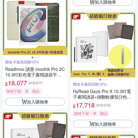
加入購物車
聯名卡最高回饋10%
Readmoo 讀墨 mooInk Pro 2C
10.3吋彩色電子書閱讀器平板+
10.3吋折疊皮套 (組合)
18,077
$18,677
$
聯名卡最高回饋10%
HyRead Gaze Pro X 10.3吋電
限時下殺
券
贈品
子書閱讀器+側翻軟膠殼(3色任
加入購物車
選)+磁吸筆套 (組合)
17,718
$18,318
$
限時下殺
券
贈品
加入購物車