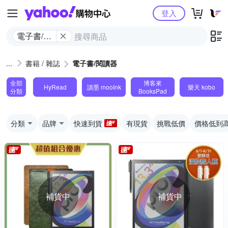
Yahoo購物中心
登入
電子書/閱
讀器
書籍 / 雜誌
電子書/閱讀器
全部
博客來
HyRead
讀墨 mooInk
樂天 kobo
分類
BooksPad
分類
品牌
快速到貨
有現貨
挑戰低價
價格低到
補貨中
補貨中