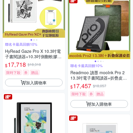
聯名卡最高回饋10%
HyRead Gaze Pro X 10.3吋電
子書閱讀器+10.3吋側翻軟膠殼
+手寫類紙膜 (組合)
17,718
$18,318
$
聯名卡最高回饋10%
Readmoo 讀墨 mooInk Pro 2
限時下殺
券
贈品
13.3吋電子書閱讀器+折疊皮套
加入購物車
(組合)
17,457
$18,057
$
限時下殺
券
贈品
加入購物車