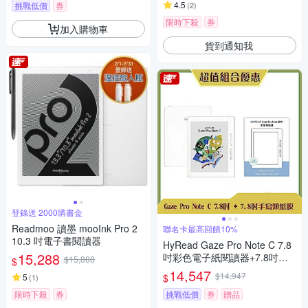
4.5
挑戰低價
券
(
2
)
限時下殺
券
加入購物車
貨到通知我
登錄送 2000購書金
Readmoo 讀墨 mooInk Pro 2
聯名卡最高回饋10%
10.3 吋電子書閱讀器
HyRead Gaze Pro Note C 7.8
15,288
吋彩色電子紙閱讀器+7.8吋手
$15,888
$
寫類紙膜 (組合)
14,547
$14,947
$
5
(
1
)
限時下殺
券
挑戰低價
券
贈品