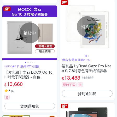
補貨中
補貨中
聯名卡最高回饋10%
福利品 HyRead Gaze Pro Not
uniopen卡 最高12%回饋
e C 7.8吋彩色電子紙閱讀器
【皮套組】文石 BOOX Go 10.
13,488
3 吋電子閱讀器 - 白色
$13,888
$
13,660
$
限時下殺
券
5
(
6
)
貨到通知我
券
貨到通知我