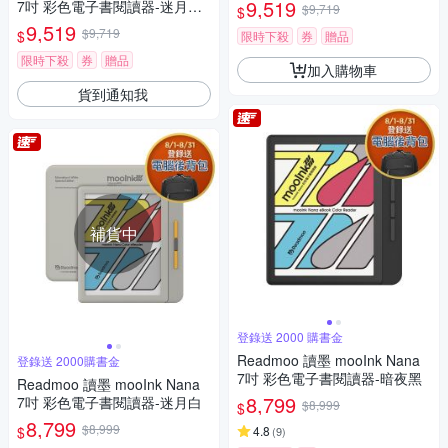
7吋透明殼 (組合)
9,519
7吋 彩色電子書閱讀器-迷月白+
$9,719
$
7吋透明殼 (組合)
9,519
$9,719
$
限時下殺
券
贈品
限時下殺
券
贈品
加入購物車
貨到通知我
補貨中
登錄送 2000 購書金
Readmoo 讀墨 mooInk Nana
登錄送 2000購書金
7吋 彩色電子書閱讀器-暗夜黑
Readmoo 讀墨 mooInk Nana
8,799
7吋 彩色電子書閱讀器-迷月白
$8,999
$
8,799
$8,999
$
4.8
(
9
)