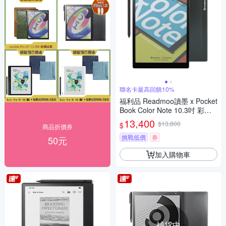
聯名卡最高回饋10%
福利品 Readmoo讀墨 x Pocket
Book Color Note 10.3吋 彩色
電子紙平板
13,400
$13,800
$
商品折價券
挑戰低價
券
50元
加入購物車
補貨中