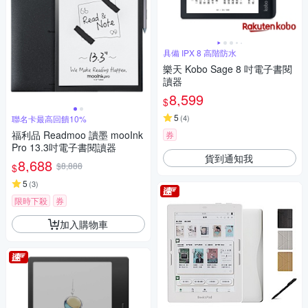
具備 IPX 8 高階防水
樂天 Kobo Sage 8 吋電子書閱
讀器
8,599
$
5
(
4
)
聯名卡最高回饋10%
福利品 Readmoo 讀墨 mooInk
券
Pro 13.3吋電子書閱讀器
貨到通知我
8,688
$8,888
$
5
(
3
)
限時下殺
券
加入購物車