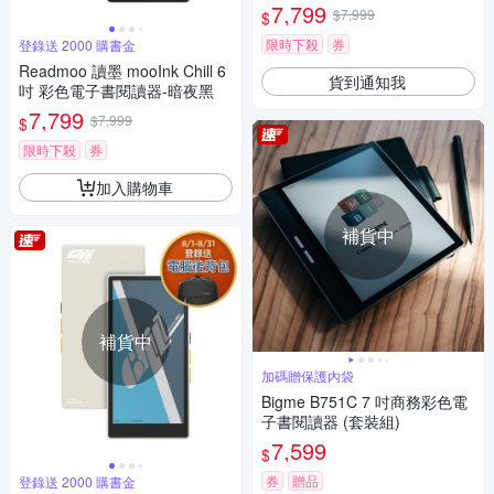
暗夜黑
7,799
$7,999
$
限時下殺
券
登錄送 2000 購書金
Readmoo 讀墨 mooInk Chill 6
貨到通知我
吋 彩色電子書閱讀器-暗夜黑
7,799
$7,999
$
限時下殺
券
加入購物車
補貨中
補貨中
加碼贈保護內袋
Bigme B751C 7 吋商務彩色電
子書閱讀器 (套裝組)
7,599
$
券
贈品
登錄送 2000 購書金