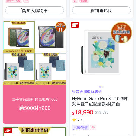
加入購物車
貨到通知我
登錄送 600 購書金
HyRead Gaze Pro XC 10.3吋
電子書閱讀器 最高現省1000
彩色電子紙閱讀器-純淨白
滿5000折200
18,990
$19,590
$
5
(
1
)
挑戰低價
券