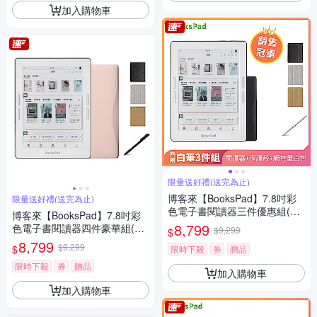
加入購物車
限量送好禮(送完為止)
博客來【BooksPad】7.8吋彩
限量送好禮(送完為止)
色電子書閱讀器三件優惠組(黑
博客來【BooksPad】7.8吋彩
色主機+白筆+殼)
8,799
色電子書閱讀器四件豪華組(粉
$9,299
$
色主機+黑筆+筆芯+殼)
8,799
$9,299
$
限時下殺
券
贈品
限時下殺
券
贈品
加入購物車
加入購物車