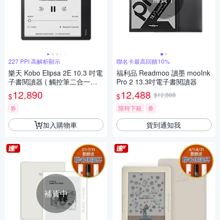
227 PPI 高解析顯示
聯名卡最高回饋10%
樂天 Kobo Elipsa 2E 10.3 吋電
福利品 Readmoo 讀墨 mooInk
子書閱讀器 ( 觸控筆二合一套
Pro 2 13.3吋電子書閱讀器
組 )
12,890
12,488
$12,888
$
$
券
限時下殺
券
加入購物車
貨到通知我
補貨中