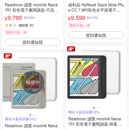
Readmoo 讀墨 mooInk Nana
福利品 HyRead Gaze Note Plu
7吋 彩色電子書閱讀器-巧克力
s CC 7.8吋彩色全平面電子紙
馬丁尼
閱讀器
9,799
9,599
$9,999
$9,799
$
$
5
(
1
)
總銷量>50
限時下殺
券
限時下殺
券
貨到通知我
貨到通知我
補貨中
聯名卡最高回饋10%
Readmoo 讀墨 mooInk Nana
聯名卡最高回饋10%
7吋 彩色電子書閱讀器-暗夜黑+
Readmoo 讀墨 mooInk Nana