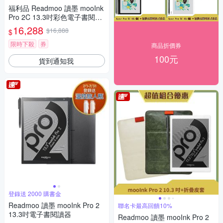
福利品 Readmoo 讀墨 mooInk
Pro 2C 13.3吋彩色電子書閱讀
器平板
16,288
$16,888
$
限時下殺
券
商品折價券
100元
貨到通知我
登錄送 2000 購書金
Readmoo 讀墨 mooInk Pro 2
聯名卡最高回饋10%
13.3吋電子書閱讀器
Readmoo 讀墨 mooInk Pro 2